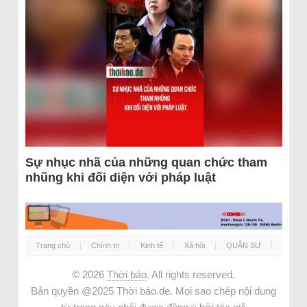
Sự nhục nhã của những quan chức tham
nhũng khi đối diện với pháp luật
Trang chủ
Chính trị
Kinh tế
Xã hội
QUÂN SỰ
© 2026
Thời báo
. All rights reserved.
Bản quyền @2025 Thời báo.de. Mọi sao chép nội dung