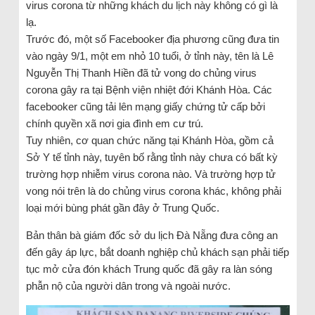
virus corona từ những khách du lịch này không có gì là
lạ.
Trước đó, một số Facebooker địa phương cũng đưa tin
vào ngày 9/1, một em nhỏ 10 tuổi, ở tỉnh này, tên là Lê
Nguyễn Thị Thanh Hiền đã tử vong do chủng virus
corona gây ra tại Bệnh viện nhiệt đới Khánh Hòa. Các
facebooker cũng tải lên mạng giấy chứng tử cấp bởi
chính quyền xã nơi gia đình em cư trú.
Tuy nhiên, cơ quan chức năng tại Khánh Hòa, gồm cả
Sở Y tế tỉnh này, tuyên bố rằng tỉnh này chưa có bất kỳ
trường hợp nhiễm virus corona nào. Và trường hợp tử
vong nói trên là do chủng virus corona khác, không phải
loại mới bùng phát gần đây ở Trung Quốc.
Bản thân bà giám đốc sở du lịch Đà Nẵng đưa công an
đến gây áp lực, bắt doanh nghiệp chủ khách sạn phải tiếp
tục mở cửa đón khách Trung quốc đã gây ra làn sóng
phẫn nộ của người dân trong và ngoài nước.