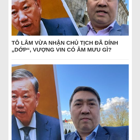
TÔ LÂM VỪA NHẬN CHỦ TỊCH ĐÃ DÍNH
„DỚP“, VƯỢNG VIN CÓ ÂM MƯU GÌ?