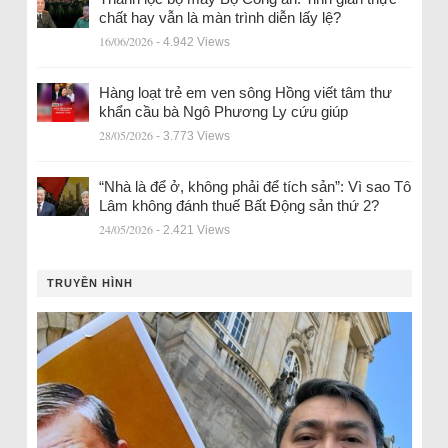
chất hay vẫn là màn trình diễn lấy lệ?
16/06/2026
- 4.942 Views
Hàng loạt trẻ em ven sông Hồng viết tâm thư
khẩn cầu bà Ngô Phương Ly cứu giúp
28/05/2026
- 3.773 Views
“Nhà là để ở, không phải để tích sản”: Vì sao Tô
Lâm không đánh thuế Bất Động sản thứ 2?
24/05/2026
- 2.421 Views
TRUYỀN HÌNH