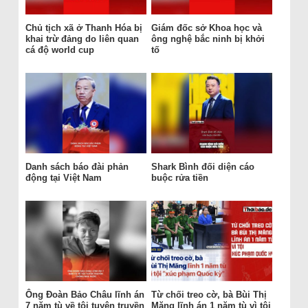
Chủ tịch xã ở Thanh Hóa bị
Giám đốc sở Khoa học và
khai trừ đảng do liên quan
ông nghệ bắc ninh bị khởi
cá độ world cup
tố
Danh sách báo đài phản
Shark Bình đối diện cáo
động tại Việt Nam
buộc rửa tiền
Ông Đoàn Bảo Châu lĩnh án
Từ chối treo cờ, bà Bùi Thị
7 năm tù về tội tuyên truyền
Măng lĩnh án 1 năm tù vì tội