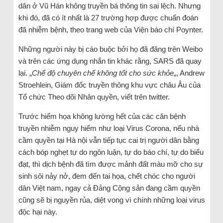
dân ở Vũ Hán không truyền bá thông tin sai lệch. Nhưng
khi đó, đã có ít nhất là 27 trường hợp được chuẩn đoán
đã nhiễm bệnh, theo trang web của Viện báo chí Poynter.
Những người này bị cáo buộc bởi họ đã đăng trên Weibo
và trên các ứng dụng nhắn tin khác rằng, SARS đã quay
lại. „
Chế độ chuyên chế không tốt cho sức khỏe
„, Andrew
Stroehlein, Giám đốc truyền thông khu vực châu Âu của
Tổ chức Theo dõi Nhân quyền, viết trên twitter.
Trước hiểm họa không lường hết của các căn bệnh
truyền nhiễm nguy hiểm như loại Virus Corona, nếu nhà
cầm quyền tại Hà nội vẫn tiếp tục cai trị người dân bằng
cách bóp nghẹt tự do ngôn luận, tự do báo chí, tự do biểu
đạt, thì dịch bệnh đã tìm được mảnh đất màu mỡ cho sự
sinh sôi nảy nở, đem đến tai họa, chết chóc cho người
dân Việt nam, ngay cả Đảng Cộng sản đang cầm quyền
cũng sẽ bị nguyền rủa, diệt vong vì chính những loại virus
độc hại này.