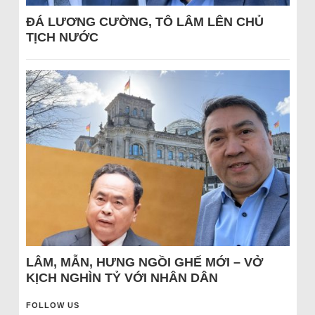
ĐÁ LƯƠNG CƯỜNG, TÔ LÂM LÊN CHỦ
TỊCH NƯỚC
LÂM, MẪN, HƯNG NGỒI GHẾ MỚI – VỞ
KỊCH NGHÌN TỶ VỚI NHÂN DÂN
FOLLOW US