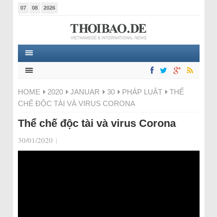
07
08
2026
HOME
2020
JANUAR
30
PHÁP LUẬT
THỂ
CHẾ ĐỘC TÀI VÀ VIRUS CORONA
Thể chế độc tài và virus Corona
30/01/2020
|