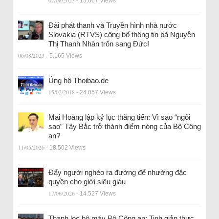
- 15.067 Views
Đài phát thanh và Truyền hình nhà nước
Slovakia (RTVS) công bố thông tin bà Nguyễn
Thị Thanh Nhàn trốn sang Đức!
06/08/2023
- 5.165 Views
Ủng hộ Thoibao.de
15/02/2018
- 24.057 Views
Mai Hoàng lập kỷ lục thăng tiến: Vì sao “ngôi
sao” Tây Bắc trở thành điểm nóng của Bộ Công
an?
11/05/2026
- 18.502 Views
Đẩy người nghèo ra đường để nhường đặc
quyền cho giới siêu giàu
17/06/2026
- 14.527 Views
Thanh lọc bộ máy Bộ Công an: Tinh giản thực