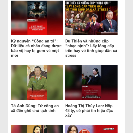
Kỷ nguyên “Công an trị”:
Du Thiên và những clip
Dữ liệu cá nhân đang được
“nhạc nịnh”: Lấy lòng cấp
bảo vệ hay bị gom về một
trên hay vô tình giúp dân xả
mối
stress
Tô Anh Dũng: Từ công an
Hoàng Thị Thúy Lan: Nộp
xã đến ghế chủ tịch tỉnh
48 tỷ, có phải tín hiệu đặc
xá?