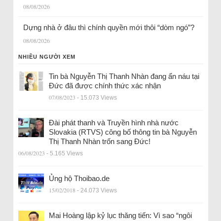
08/08/2026
Dựng nhà ở đâu thì chính quyền mới thôi “dòm ngó”?
08/08/2026
NHIỀU NGƯỜI XEM
Tin bà Nguyễn Thị Thanh Nhàn đang ẩn náu tại
Đức đã được chính thức xác nhận
07/08/2023
- 15.073 Views
Đài phát thanh và Truyền hình nhà nước
Slovakia (RTVS) công bố thông tin bà Nguyễn
Thị Thanh Nhàn trốn sang Đức!
06/08/2023
- 5.165 Views
Ủng hộ Thoibao.de
15/02/2018
- 24.073 Views
Mai Hoàng lập kỷ lục thăng tiến: Vì sao “ngôi