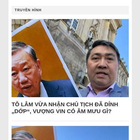
TRUYỀN HÌNH
TÔ LÂM VỪA NHẬN CHỦ TỊCH ĐÃ DÍNH
„DỚP“, VƯỢNG VIN CÓ ÂM MƯU GÌ?