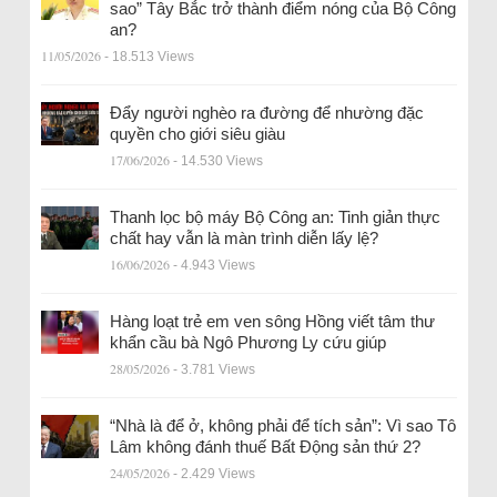
sao” Tây Bắc trở thành điểm nóng của Bộ Công
an?
11/05/2026
- 18.513 Views
Đẩy người nghèo ra đường để nhường đặc
quyền cho giới siêu giàu
17/06/2026
- 14.530 Views
Thanh lọc bộ máy Bộ Công an: Tinh giản thực
chất hay vẫn là màn trình diễn lấy lệ?
16/06/2026
- 4.943 Views
Hàng loạt trẻ em ven sông Hồng viết tâm thư
khẩn cầu bà Ngô Phương Ly cứu giúp
28/05/2026
- 3.781 Views
“Nhà là để ở, không phải để tích sản”: Vì sao Tô
Lâm không đánh thuế Bất Động sản thứ 2?
24/05/2026
- 2.429 Views