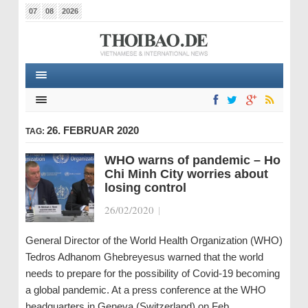
07
08
2026
26. FEBRUAR 2020
TAG:
WHO warns of pandemic – Ho
Chi Minh City worries about
losing control
26/02/2020
|
General Director of the World Health Organization (WHO)
Tedros Adhanom Ghebreyesus warned that the world
needs to prepare for the possibility of Covid-19 becoming
a global pandemic. At a press conference at the WHO
headquarters in Geneva (Switzerland) on Feb…