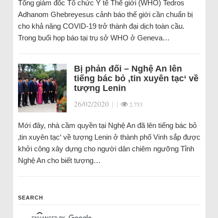
Tổng giám đốc Tổ chức Y tế Thế giới (WHO) Tedros
Adhanom Ghebreyesus cảnh báo thế giới cần chuẩn bị
cho khả năng COVID-19 trở thành đại dịch toàn cầu.
Trong buổi họp báo tại trụ sở WHO ở Geneva…
Bị phản đối – Nghệ An lên
tiếng bác bỏ ‚tin xuyên tạc‘ về
tượng Lenin
26/02/2020
|
|
2.753
Mới đây, nhà cầm quyền tại Nghệ An đã lên tiếng bác bỏ
‚tin xuyên tạc‘ về tượng Lenin ở thành phố Vinh sắp được
khởi công xây dựng cho người dân chiêm ngưỡng Tỉnh
Nghệ An cho biết tượng…
SEARCH