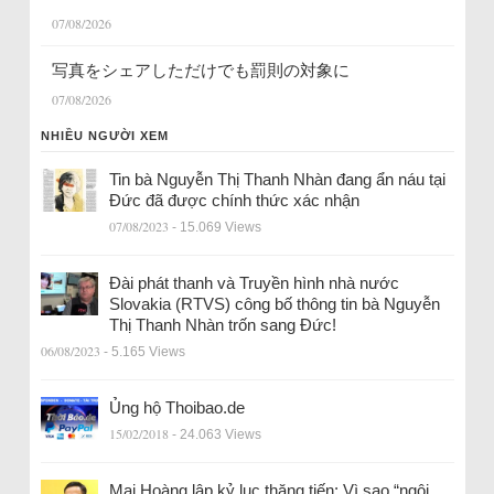
07/08/2026
写真をシェアしただけでも罰則の対象に
07/08/2026
NHIỀU NGƯỜI XEM
Tin bà Nguyễn Thị Thanh Nhàn đang ẩn náu tại
Đức đã được chính thức xác nhận
07/08/2023
- 15.069 Views
Đài phát thanh và Truyền hình nhà nước
Slovakia (RTVS) công bố thông tin bà Nguyễn
Thị Thanh Nhàn trốn sang Đức!
06/08/2023
- 5.165 Views
Ủng hộ Thoibao.de
15/02/2018
- 24.063 Views
Mai Hoàng lập kỷ lục thăng tiến: Vì sao “ngôi