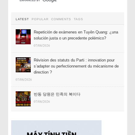
LATEST
POPULAR
COMMENTS
TAGS
Repetición de exámenes en Tuyên Quang: ¿una
solución justa o un precedente polémico?
07/08/2026
Révision des statuts du Parti : innovation pour
s’adapter ou perfectionnement du mécanisme de
direction ?
07/08/2026
반동 당원은 민족의 복이다
07/08/2026