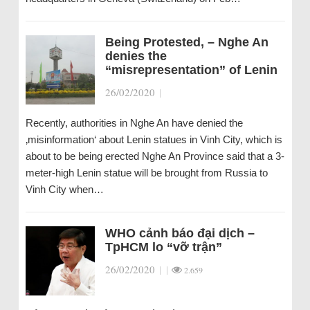
Being Protested, – Nghe An
denies the
“misrepresentation” of Lenin
26/02/2020
|
Recently, authorities in Nghe An have denied the
‚misinformation‘ about Lenin statues in Vinh City, which is
about to be being erected Nghe An Province said that a 3-
meter-high Lenin statue will be brought from Russia to
Vinh City when…
WHO cảnh báo đại dịch –
TpHCM lo “vỡ trận”
26/02/2020
|
|
2.659