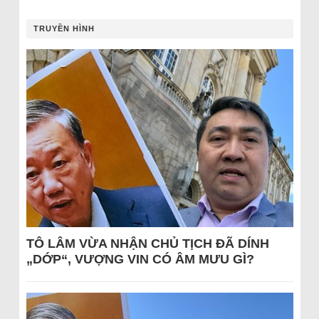
TRUYỀN HÌNH
TÔ LÂM VỪA NHẬN CHỦ TỊCH ĐÃ DÍNH
„DỚP“, VƯỢNG VIN CÓ ÂM MƯU GÌ?