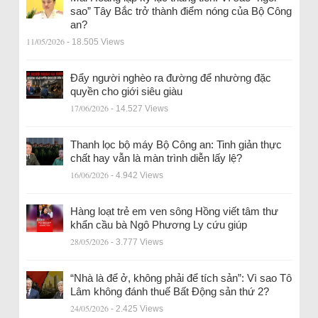
sao” Tây Bắc trở thành điểm nóng của Bộ Công
an?
11/05/2026
- 18.505 Views
Đẩy người nghèo ra đường để nhường đặc
quyền cho giới siêu giàu
17/06/2026
- 14.527 Views
Thanh lọc bộ máy Bộ Công an: Tinh giản thực
chất hay vẫn là màn trình diễn lấy lệ?
16/06/2026
- 4.942 Views
Hàng loạt trẻ em ven sông Hồng viết tâm thư
khẩn cầu bà Ngô Phương Ly cứu giúp
28/05/2026
- 3.777 Views
“Nhà là để ở, không phải để tích sản”: Vì sao Tô
Lâm không đánh thuế Bất Động sản thứ 2?
24/05/2026
- 2.425 Views