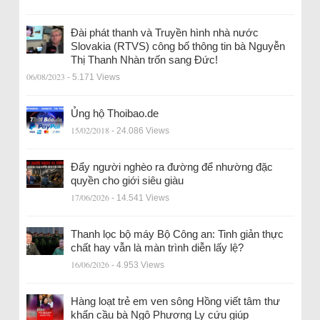
Đài phát thanh và Truyền hình nhà nước
Slovakia (RTVS) công bố thông tin bà Nguyễn
Thị Thanh Nhàn trốn sang Đức!
06/08/2023
- 5.171 Views
Ủng hộ Thoibao.de
15/02/2018
- 24.086 Views
Đẩy người nghèo ra đường để nhường đặc
quyền cho giới siêu giàu
17/06/2026
- 14.541 Views
Thanh lọc bộ máy Bộ Công an: Tinh giản thực
chất hay vẫn là màn trình diễn lấy lệ?
16/06/2026
- 4.953 Views
Hàng loạt trẻ em ven sông Hồng viết tâm thư
khẩn cầu bà Ngô Phương Ly cứu giúp