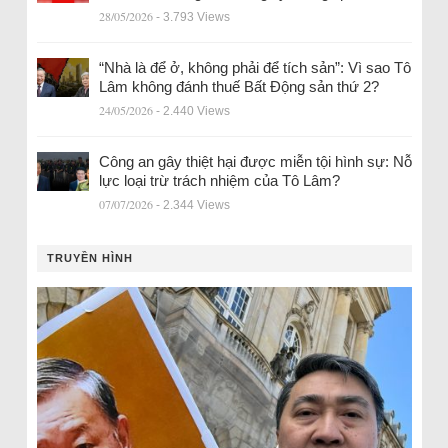
28/05/2026
- 3.793 Views
“Nhà là để ở, không phải để tích sản”: Vì sao Tô
Lâm không đánh thuế Bất Động sản thứ 2?
24/05/2026
- 2.440 Views
Công an gây thiệt hại được miễn tội hình sự: Nỗ
lực loại trừ trách nhiệm của Tô Lâm?
07/07/2026
- 2.344 Views
TRUYỀN HÌNH