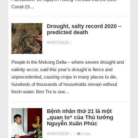
Covid-19…
Drought, salty record 2020 –
predicted death
09/03/2020
|
People in the Mekong Delta – where severe drought and
salinity occur, said this year’s drought is fierce and
unprecedented, causing crops in many places to die,
hundreds of thousands of households remain without
fresh water. Ben Tre is one…
Bệnh nhân thứ 21 là một
„quan to“ của Thủ tướng
Nguyễn Xuân Phúc
09/03/2020
|
|
2.926