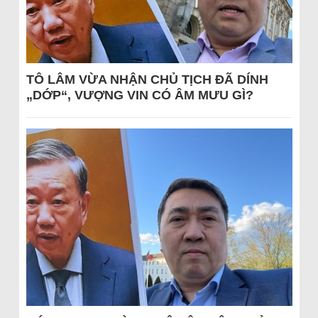
TÔ LÂM VỪA NHẬN CHỦ TỊCH ĐÃ DÍNH
„DỚP“, VƯỢNG VIN CÓ ÂM MƯU GÌ?