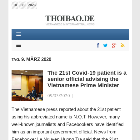
10
08
2026
9. MÄRZ 2020
TAG:
The 21st Covid-19 patient is a
senior official advising the
Vietnamese Prime Minister
09/03/2020
|
The Vietnamese press reported about the 21st patient
using his abbreviated name is N.Q.T. However, many
well-known journalists and Facebookers have identified
him as an important government official. News from
Facebooker Le Nguyen Huong Tra said that the 21st