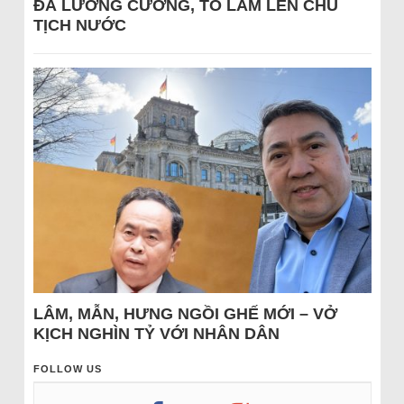
ĐÁ LƯƠNG CƯỜNG, TÔ LÂM LÊN CHỦ
TỊCH NƯỚC
LÂM, MẪN, HƯNG NGỒI GHẾ MỚI – VỞ
KỊCH NGHÌN TỶ VỚI NHÂN DÂN
FOLLOW US