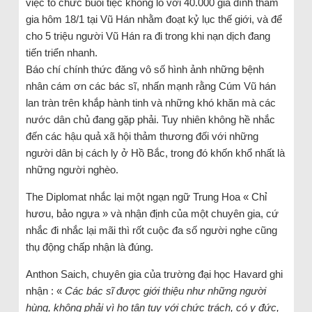
việc tổ chức buổi tiệc khổng lồ với 40.000 gia đình tham
gia hôm 18/1 tại Vũ Hán nhằm đoạt kỷ lục thế giới, và để
cho 5 triệu người Vũ Hán ra đi trong khi nạn dịch đang
tiến triển nhanh.
Báo chí chính thức đăng vô số hình ảnh những bệnh
nhân cám ơn các bác sĩ, nhấn mạnh rằng Cúm Vũ hán
lan tràn trên khắp hành tinh và những khó khăn mà các
nước dân chủ đang gặp phải. Tuy nhiên không hề nhắc
đến các hậu quả xã hội thảm thương đối với những
người dân bị cách ly ở Hồ Bắc, trong đó khốn khổ nhất là
những người nghèo.
The Diplomat nhắc lại một ngạn ngữ Trung Hoa « Chỉ
hươu, bảo ngựa » và nhận định của một chuyên gia, cứ
nhắc đi nhắc lại mãi thì rốt cuộc đa số người nghe cũng
thụ động chấp nhận là đúng.
Anthon Saich, chuyên gia của trường đại học Havard ghi
nhận : «
Các bác sĩ được giới thiệu như những người
hùng, không phải vì họ tận tụy với chức trách, có y đức,