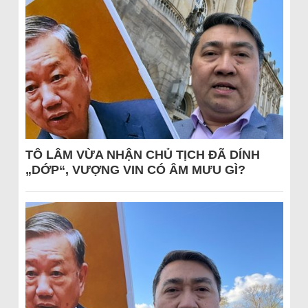
TÔ LÂM VỪA NHẬN CHỦ TỊCH ĐÃ DÍNH
„DỚP“, VƯỢNG VIN CÓ ÂM MƯU GÌ?