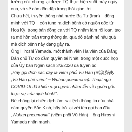
tưởng nổi, nhưng lại được TQ thực hiện suốt mấy ngày
qua, và sẽ còn dồn dập trong thời gian tới.
Chưa hết, truyền thông nhà nước Ba Tư (Iran) – đồng
minh với TQ – còn tung ra dịch bệnh có nguồn gốc từ
Hoa Kỳ, trong bản đồng ca với TQ nhằm làm rối loạn, tạo
ra mê hồn trận trong thông tin, qua đó tránh né hậu quả
mà dịch bệnh này đang gây ra.
Ông Hiroshi Yamada, một thành viên Hạ viện của Đảng
Dân chủ Tự do cầm quyền tại Nhật, trong một cuộc họp
của Ủy ban Ngân sách 3/3/2020 đã tuyên bố:
„
Hãy gọi đích xác đây là viêm phổi Vũ Hán (武漢肺炎:
„Vũ Hán phế viêm“ – Wuhan pneumonia). Thuật ngữ
COVID-19 đã khiến mọi người nhầm lẫn về nguồn gốc
thực sự của dịch bệnh
!“.
Để chống lại chiến dịch làm sai lệch thông tin của nhà
cầm quyền Bắc Kinh, hãy trở lại với tên gọi ban đầu
„
Wuhan pneumonia
“ (viêm phổi Vũ Hán) – ông Hiroshi
Yamada nhấn mạnh.