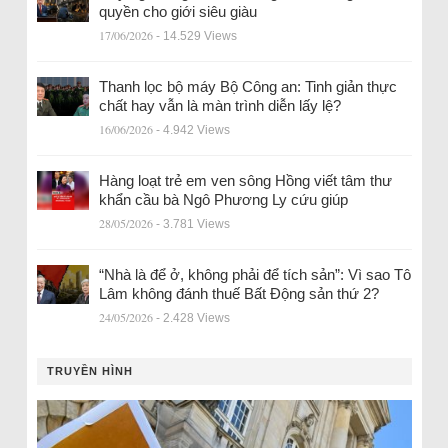
quyền cho giới siêu giàu
17/06/2026
- 14.529 Views
Thanh lọc bộ máy Bộ Công an: Tinh giản thực
chất hay vẫn là màn trình diễn lấy lệ?
16/06/2026
- 4.942 Views
Hàng loạt trẻ em ven sông Hồng viết tâm thư
khẩn cầu bà Ngô Phương Ly cứu giúp
28/05/2026
- 3.781 Views
“Nhà là để ở, không phải để tích sản”: Vì sao Tô
Lâm không đánh thuế Bất Động sản thứ 2?
24/05/2026
- 2.428 Views
TRUYỀN HÌNH