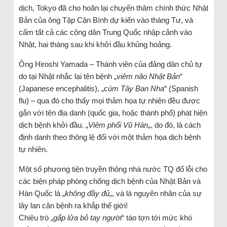
dịch, Tokyo đã cho hoãn lại chuyến thăm chính thức Nhật
Bản của ông Tập Cận Bình dự kiến vào tháng Tư, và
cấm tất cả các công dân Trung Quốc nhập cảnh vào
Nhật, hai tháng sau khi khởi đầu khủng hoảng.
Ông Hiroshi Yamada – Thành viên của đảng dân chủ tự
do tại Nhật nhắc lại tên bệnh „
viêm não Nhật Bản
“
(Japanese encephalitis), „
cúm Tây Ban Nha
“ (Spanish
flu) – qua đó cho thấy mọi thảm họa tự nhiên đều được
gắn với tên địa danh (quốc gia, hoặc thành phố) phát hiện
dịch bệnh khởi đầu. „
Viêm phổi Vũ Hán
„, do đó, là cách
định danh theo thông lệ đối với một thảm họa dịch bệnh
tự nhiên.
Một số phương tiện truyền thông nhà nước TQ đổ lỗi cho
các biện pháp phòng chống dịch bệnh của Nhật Bản và
Hàn Quốc là „
không đầy đủ
„, và là nguyên nhân của sự
lây lan căn bệnh ra khắp thế giới!
Chiêu trò „
gắp lửa bỏ tay người
“ táo tợn tới mức khó