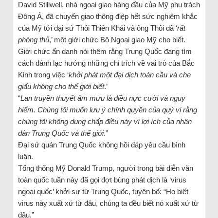
David Stillwell, nhà ngoại giao hàng đầu của Mỹ phụ trách
Đông Á, đã chuyển giao thông điệp hết sức nghiêm khắc
của Mỹ tới đại sứ Thôi Thiên Khải và ông Thôi đã ‘
rất
phòng thủ
,’ một giới chức Bộ Ngoại giao Mỹ cho biết.
Giới chức ẩn danh nói thêm rằng Trung Quốc đang tìm
cách đánh lạc hướng những chỉ trích về vai trò của Bắc
Kinh trong việc ‘
khởi phát một đại dịch toàn cầu và che
giấu không cho thế giới biết
.’
“
Lan truyền thuyết âm mưu là điều nực cười và nguy
hiểm. Chúng tôi muốn lưu ý chính quyền của quý vị rằng
chúng tôi không dung chấp điều này vì lợi ích của nhân
dân Trung Quốc và thế giới
.”
Đại sứ quán Trung Quốc không hồi đáp yêu cầu bình
luận.
Tổng thống Mỹ Donald Trump, người trong bài diễn văn
toàn quốc tuần này đã gọi đợt bùng phát dịch là ‘virus
ngoại quốc’ khởi sự từ Trung Quốc, tuyên bố: “Họ biết
virus này xuất xứ từ đâu, chúng ta đều biết nó xuất xứ từ
đâu.”