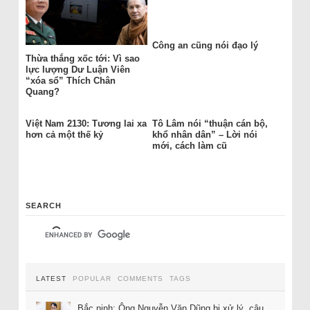
Công an cũng nói đạo lý
Thừa thắng xốc tới: Vì sao
lực lượng Dư Luận Viên
“xóa sổ” Thích Chân
Quang?
Việt Nam 2130: Tương lai xa
Tô Lâm nói “thuận cán bộ,
hơn cả một thế kỷ
khổ nhân dân” – Lời nói
mới, cách làm cũ
SEARCH
LATEST
POPULAR
COMMENTS
TAGS
Bắc ninh: Ông Nguyễn Văn Dũng bị xử lý, câu