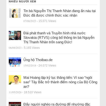
NHIỀU NGƯỜI XEM
Tin bà Nguyễn Thị Thanh Nhàn đang ẩn náu tại
Đức đã được chính thức xác nhận
07/08/2023
- 15.071 Views
Đài phát thanh và Truyền hình nhà nước
Slovakia (RTVS) công bố thông tin bà Nguyễn
Thị Thanh Nhàn trốn sang Đức!
06/08/2023
- 5.165 Views
Ủng hộ Thoibao.de
15/02/2018
- 24.072 Views
Mai Hoàng lập kỷ lục thăng tiến: Vì sao “ngôi
sao” Tây Bắc trở thành điểm nóng của Bộ Công
an?
11/05/2026
- 18.510 Views
Đẩy người nghèo ra đường để nhường đặc