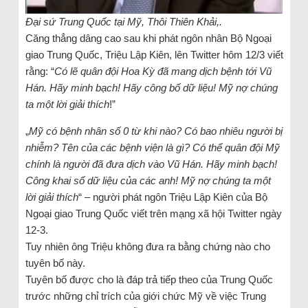
Đại sứ Trung Quốc tại Mỹ, Thôi Thiên Khải,.
Căng thẳng dâng cao sau khi phát ngôn nhân Bộ Ngoại
giao Trung Quốc, Triệu Lập Kiên, lên Twitter hôm 12/3 viết
rằng: “
Có lẽ quân đội Hoa Kỳ đã mang dịch bệnh tới Vũ
Hán. Hãy minh bạch! Hãy công bố dữ liệu! Mỹ nợ chúng
ta một lời giải thích
!”
„
Mỹ có bệnh nhân số 0 từ khi nào? Có bao nhiêu người bị
nhiễm? Tên của các bệnh viện là gì? Có thể quân đội Mỹ
chính là người đã đưa dịch vào Vũ Hán. Hãy minh bạch!
Công khai số dữ liệu của các anh! Mỹ nợ chúng ta một
lời giải thích
“ – người phát ngôn Triệu Lập Kiên của Bộ
Ngoại giao Trung Quốc viết trên mạng xã hội Twitter ngày
12-3.
Tuy nhiên ông Triệu không đưa ra bằng chứng nào cho
tuyên bố này.
Tuyên bố được cho là đáp trả tiếp theo của Trung Quốc
trước những chỉ trích của giới chức Mỹ về việc Trung