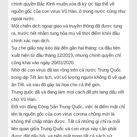
chính quyền Bắc Kinh muốn xóa đi ký ức tập thể về
nguồn gốc của con virus Vũ Hán, ở trong nước cũng như
ngoài nước.
Một chiến dịch ngoại giao và truyền thông đã được tung
ra, trước hết nhằm tung hỏa mù về thời điểm khởi đầu
chính xác nạn dịch.
Sự che giấu này kéo dài đến gần hai tháng: ca đầu tiên
xuất hiện từ đầu tháng 12/2019, nhưng chính quyền chỉ
công khai vào ngày 20/01/2020.
Nhờ đó con virus đã lan rộng trên cả nước Trung Quốc
trong dịp Tết âm lịch, với số lượng người khổng lồ về quê
ăn Tết, và sau đó gây tai họa cho cả thế giới.
Trung quốc đã và đang làm mọi cách để phi tang dấu vết
chợ Vũ Hán.
Đối với đảng Cộng Sản Trung Quốc, việc bị điểm mặt chỉ
tên là nguồn gốc của con virus corona chủng mới là
không thể chấp nhận được. Tất cả những gì chỉ ra mối
liên quan giữa Trung Quốc và con virus này cần phải
được đặt dấu hỏi, và biến mất trong tất cả sách sử.