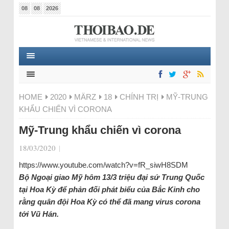
08
08
2026
HOME
2020
MÄRZ
18
CHÍNH TRỊ
MỸ-TRUNG
KHẨU CHIẾN VÌ CORONA
Mỹ-Trung khẩu chiến vì corona
18/03/2020
|
https://www.youtube.com/watch?v=fR_siwH8SDM
Bộ Ngoại giao Mỹ hôm 13/3 triệu đại sứ Trung Quốc
tại Hoa Kỳ để phản đối phát biểu của Bắc Kinh cho
rằng quân đội Hoa Kỳ có thể đã mang virus corona
tới Vũ Hán.