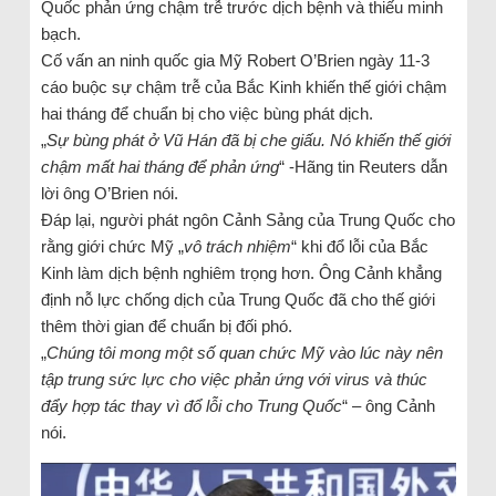
Quốc phản ứng chậm trễ trước dịch bệnh và thiếu minh
bạch.
Cố vấn an ninh quốc gia Mỹ Robert O’Brien ngày 11-3
cáo buộc sự chậm trễ của Bắc Kinh khiến thế giới chậm
hai tháng để chuẩn bị cho việc bùng phát dịch.
„
Sự bùng phát ở Vũ Hán đã bị che giấu. Nó khiến thế giới
chậm mất hai tháng để phản ứng
“ -Hãng tin Reuters dẫn
lời ông O’Brien nói.
Đáp lại, người phát ngôn Cảnh Sảng của Trung Quốc cho
rằng giới chức Mỹ „
vô trách nhiệm
“ khi đổ lỗi của Bắc
Kinh làm dịch bệnh nghiêm trọng hơn. Ông Cảnh khẳng
định nỗ lực chống dịch của Trung Quốc đã cho thế giới
thêm thời gian để chuẩn bị đối phó.
„
Chúng tôi mong một số quan chức Mỹ vào lúc này nên
tập trung sức lực cho việc phản ứng với virus và thúc
đẩy hợp tác thay vì đổ lỗi cho Trung Quốc
“ – ông Cảnh
nói.