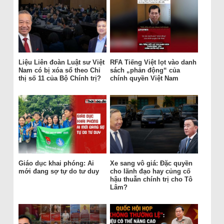
Liệu Liên đoàn Luật sư Việt
RFA Tiếng Việt lọt vào danh
Nam có bị xóa sổ theo Chỉ
sách „phản động“ của
thị số 11 của Bộ Chính trị?
chính quyền Việt Nam
Giáo dục khai phóng: Ai
Xe sang vô giá: Đặc quyền
mới đang sợ tự do tư duy
cho lãnh đạo hay củng cố
hậu thuẫn chính trị cho Tô
Lâm?