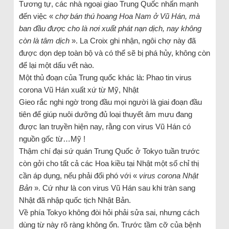
Tương tự, các nhà ngoại giao Trung Quốc nhấn mạnh
đến việc «
chợ bán thú hoang Hoa Nam ở Vũ Hán, mà
ban đầu được cho là nơi xuất phát nạn dịch, nay không
còn là tâm dịch
». La Croix ghi nhận, ngôi chợ này đã
được dọn dẹp toàn bộ và có thể sẽ bị phá hủy, không còn
để lại một dấu vết nào.
Một thủ đoạn của Trung quốc khác là: Phao tin virus
corona Vũ Hán xuất xứ từ Mỹ, Nhật
Gieo rắc nghi ngờ trong đầu mọi người là giai đoạn đầu
tiên để giúp nuôi dưỡng đủ loại thuyết âm mưu đang
được lan truyền hiện nay, rằng con virus Vũ Hán có
nguồn gốc từ…Mỹ !
Thậm chí đại sứ quán Trung Quốc ở Tokyo tuần trước
còn gởi cho tất cả các Hoa kiều tại Nhật một số chỉ thị
cần áp dụng, nếu phải đối phó với «
virus corona Nhật
Bản
». Cứ như là con virus Vũ Hán sau khi tràn sang
Nhật đã nhập quốc tịch Nhật Bản.
Về phía Tokyo không đòi hỏi phải sửa sai, nhưng cách
dùng từ này rõ ràng không ổn. Trước tầm cỡ của bệnh