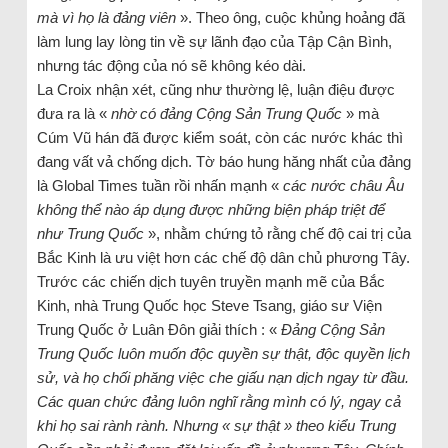
mà vì họ là đảng viên
». Theo ông, cuộc khủng hoảng đã
làm lung lay lòng tin về sự lãnh đạo của Tập Cận Bình,
nhưng tác động của nó sẽ không kéo dài.
La Croix nhận xét, cũng như thường lệ, luận điệu được
đưa ra là «
nhờ có đảng Cộng Sản Trung Quốc
» mà
Cúm Vũ hán đã được kiểm soát, còn các nước khác thì
đang vất vả chống dịch. Tờ báo hung hăng nhất của đảng
là Global Times tuần rồi nhấn mạnh «
các nước châu Âu
không thể nào áp dụng được những biện pháp triệt để
như Trung Quốc
», nhằm chứng tỏ rằng chế độ cai trị của
Bắc Kinh là ưu việt hơn các chế độ dân chủ phương Tây.
Trước các chiến dịch tuyên truyền mạnh mẽ của Bắc
Kinh, nhà Trung Quốc học Steve Tsang, giáo sư Viện
Trung Quốc ở Luân Đôn giải thích : «
Đảng Cộng Sản
Trung Quốc luôn muốn độc quyền sự thật, độc quyền lịch
sử, và họ chối phăng việc che giấu nạn dịch ngay từ đầu.
Các quan chức đảng luôn nghĩ rằng mình có lý, ngay cả
khi họ sai rành rành. Nhưng « sự thật » theo kiểu Trung