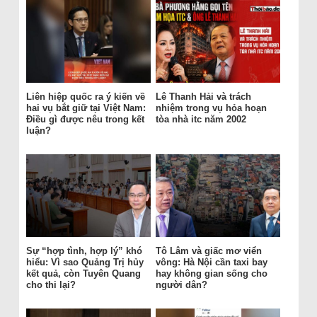
Liên hiệp quốc ra ý kiến về
Lê Thanh Hải và trách
hai vụ bắt giữ tại Việt Nam:
nhiệm trong vụ hỏa hoạn
Điều gì được nêu trong kết
tòa nhà itc năm 2002
luận?
Sự “hợp tình, hợp lý” khó
Tô Lâm và giấc mơ viển
hiểu: Vì sao Quảng Trị hủy
vông: Hà Nội cần taxi bay
kết quả, còn Tuyên Quang
hay không gian sống cho
cho thi lại?
người dân?