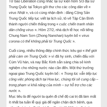
Tờ báo Libération cũng nhắc lại sự kiện hôm 5/3 đại sứ
Trung Quốc tại Tokyo gởi thư cho các công dân về «
virus Nhật
», và có cùng nhận định : đảng Cộng Sản
Trung Quốc tiếp tục viết lại lịch sử, tô vẽ Tập Cận Bình
thành người chiến thắng trong «
cuộc chiến tranh nhân
dân chống virus
». Hôm 27/2, nhà dịch tễ học nổi tiếng
Chung Nam Sơn (Zhong Nanshan) tuyên bố «
virus
corona có thể không phải từ Trung Quốc
».
Cuối cùng, nhiều thông điệp chính thức kêu gọi «
thế giới
phải cám ơn Trung Quốc
» vì đã hy sinh, chiến đấu với
Cúm Vũ hán, và nay Bắc Kinh sẵn sàng chia sẻ kinh
nghiệm cho những nước nào cần đến. Một thứ trưởng
ngoại giao Trung Quốc tuyên bố : «
Trong lúc vẫn tiếp tục
công việc phòng dịch tại Hoa lục, chúng tôi sẽ cung cấp –
trong phạm vi khả năng của mình – sự hỗ trợ cho các
nước
».
Mục tiêu là để người ta quên đi chế độ cai trị đã làm mất
ít nhất ba tuần lễ quý giá để ngăn chặn dịch bệnh, qua