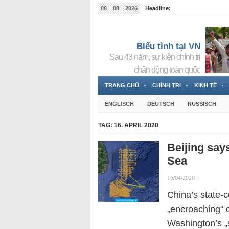
08
08
2026
Headline:
Tin bà Nguyễn Thị Thanh Nhàn đang ẩn náu tại Đức
Biểu tình tại VN
Sau 43 năm, sự kiện chính trị
chấn động toàn quốc
TRANG CHỦ
CHÍNH TRỊ
KINH TẾ
ENGLISCH
DEUTSCH
RUSSISCH
TAG:
16. APRIL 2020
Beijing say
Sea
16/04/2020
|
China’s state-
„encroaching“ o
Washington’s „s