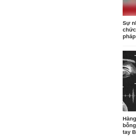
Sự n
chức
pháp
Hàng
bỗng
tay 