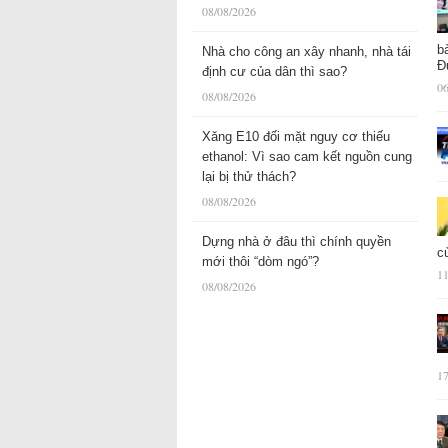
08/08/2026
b
Nhà cho công an xây nhanh, nhà tái
Đ
định cư của dân thì sao?
06
08/08/2026
Xăng E10 đối mặt nguy cơ thiếu
ethanol: Vì sao cam kết nguồn cung
lại bị thử thách?
08/08/2026
Dựng nhà ở đâu thì chính quyền
c
mới thôi “dòm ngó”?
11
08/08/2026
17