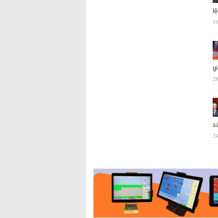
l
16
g
28
s
24