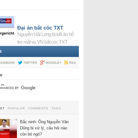
Đại án bắt cóc TXT
Nguyễn Hải Long bị kết án hỗ
trợ mật vụ VN bắt cóc TXT
E
ACEBOOK
TWITTER
GOOGLE+
RSS
H
EST
POPULAR
COMMENTS
TAGS
Bắc ninh: Ông Nguyễn Văn
Dũng bị xử lý, câu hỏi nào
còn bỏ ngỏ?