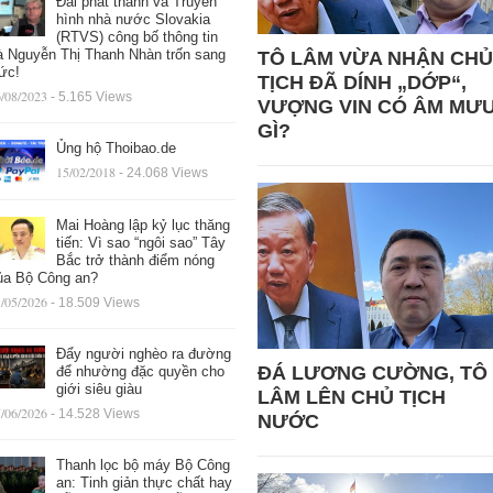
Đài phát thanh và Truyền
hình nhà nước Slovakia
(RTVS) công bố thông tin
à Nguyễn Thị Thanh Nhàn trốn sang
TÔ LÂM VỪA NHẬN CHỦ
ức!
TỊCH ĐÃ DÍNH „DỚP“,
/08/2023
- 5.165 Views
VƯỢNG VIN CÓ ÂM MƯ
GÌ?
Ủng hộ Thoibao.de
15/02/2018
- 24.068 Views
Mai Hoàng lập kỷ lục thăng
tiến: Vì sao “ngôi sao” Tây
Bắc trở thành điểm nóng
ủa Bộ Công an?
/05/2026
- 18.509 Views
Đẩy người nghèo ra đường
ĐÁ LƯƠNG CƯỜNG, TÔ
để nhường đặc quyền cho
giới siêu giàu
LÂM LÊN CHỦ TỊCH
/06/2026
- 14.528 Views
NƯỚC
Thanh lọc bộ máy Bộ Công
an: Tinh giản thực chất hay