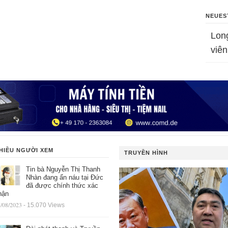
NEUES
Lon
viên
HIỀU NGƯỜI XEM
TRUYỀN HÌNH
Tin bà Nguyễn Thị Thanh
Nhàn đang ẩn náu tại Đức
đã được chính thức xác
hận
/08/2023
- 15.070 Views