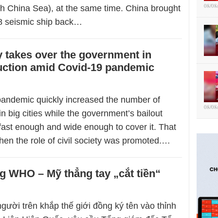
08/08
h China Sea), at the same time. China brought
8 seismic ship back…
ty takes over the government in
uction amid Covid-19 pandemic
andemic quickly increased the number of
08/08
n big cities while the government’s bailout
fast enough and wide enough to cover it. That
hen the role of civil society was promoted.…
g WHO – Mỹ thẳng tay „cắt tiền“
gười trên khắp thế giới đồng ký tên vào thỉnh