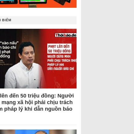
 BIẾM
 lên đến 50 triệu đồng: Người
 mạng xã hội phải chịu trách
m pháp lý khi dẫn nguồn báo