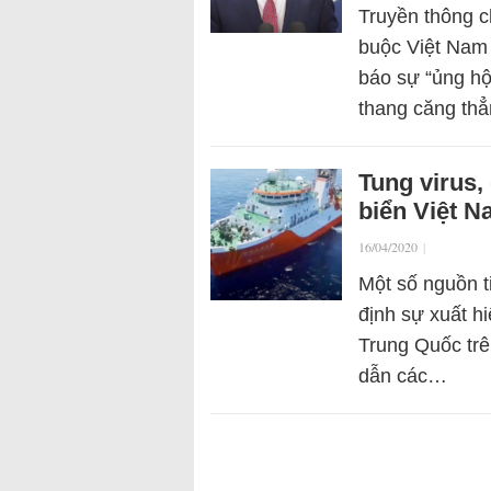
Truyền thông c
buộc Việt Nam
báo sự “ủng hộ
thang căng th
Tung virus,
biển Việt 
16/04/2020
|
Một số nguồn t
định sự xuất h
Trung Quốc trê
dẫn các…