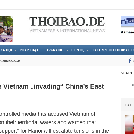
 đã được chính thức xác nhận
3 Jahren ago
XÃ HỘI
PHÁP LUẬT
TV&RADIO
LIÊN HỆ
TÀI TRỢ CHO THOIBAO.D
CHINESISCH
F
SEARC
s Vietnam „invading“ China’s East
LAT
controlled media has accused Vietnam of
n their territorial waters and warned that
upport“ for Hanoi will escalate tensions in the