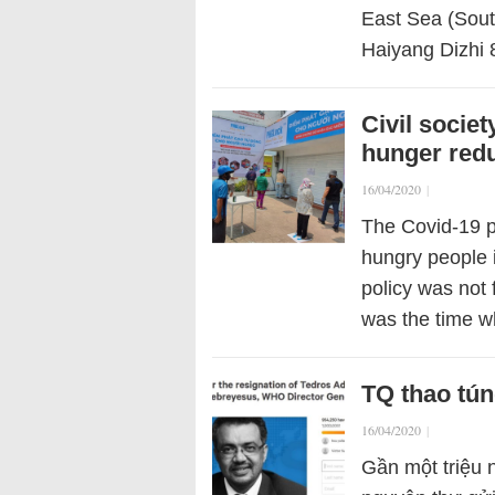
East Sea (Sout
Haiyang Dizhi 
Civil socie
hunger red
16/04/2020
|
The Covid-19 p
hungry people i
policy was not 
was the time w
TQ thao tún
16/04/2020
|
Gần một triệu n