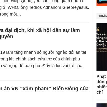
 Liên Hiệp Quốc, yêu cầu Tổng giám đốc Tổ
 giới WHO, ông Tedros Adhanom Ghebreyesus,
 Trong một…
CHÂM
a đại dịch, khi xã hội dân sự làm
quyền
-19 làm tăng nhanh số người nghèo đói ăn tại
trong khi chính sách cứu trợ của chính phủ
 và rộng để bao phủ. Đấy là lúc vai trò của
Phạt
dùng
nhiệ
ên án VN “xâm phạm“ Biển Đông của
chí