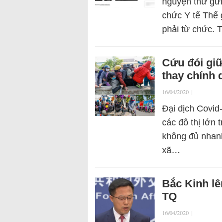
nguyện thư gửi
chức Y tế Thế
phải từ chức.
Cứu đói giữ
thay chính 
16/04/2020
|
Đại dịch Covid
các đô thị lớn 
không đủ nhanh
xã…
Bắc Kinh l
TQ
16/04/2020
|