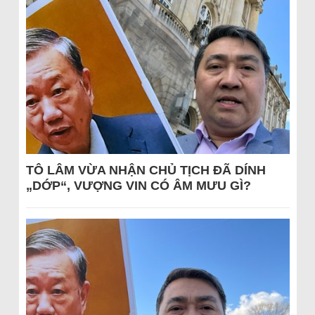
TÔ LÂM VỪA NHẬN CHỦ TỊCH ĐÃ DÍNH
„DỚP“, VƯỢNG VIN CÓ ÂM MƯU GÌ?