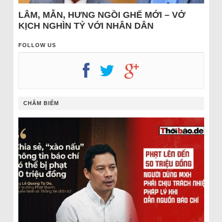
LÂM, MẪN, HƯNG NGỒI GHẾ MỚI – VỞ
KỊCH NGHÌN TỶ VỚI NHÂN DÂN
FOLLOW US
CHÂM BIẾM