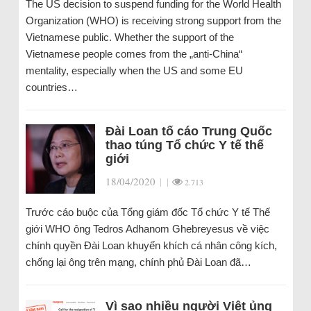
The US decision to suspend funding for the World Health
Organization (WHO) is receiving strong support from the
Vietnamese public. Whether the support of the
Vietnamese people comes from the „anti-China“
mentality, especially when the US and some EU
countries…
Đài Loan tố cáo Trung Quốc
thao túng Tổ chức Y tế thế
giới
18/04/2020
|
|
2.713
Trước cáo buộc của Tổng giám đốc Tổ chức Y tế Thế
giới WHO ông Tedros Adhanom Ghebreyesus về việc
chính quyền Đài Loan khuyến khích cá nhân công kích,
chống lại ông trên mạng, chính phủ Đài Loan đã…
Vì sao nhiều người Việt ủng