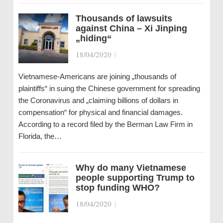
Thousands of lawsuits
against China – Xi Jinping
„hiding“
18/04/2020
|
Vietnamese-Americans are joining „thousands of
plaintiffs“ in suing the Chinese government for spreading
the Coronavirus and „claiming billions of dollars in
compensation“ for physical and financial damages.
According to a record filed by the Berman Law Firm in
Florida, the…
Why do many Vietnamese
people supporting Trump to
stop funding WHO?
18/04/2020
|