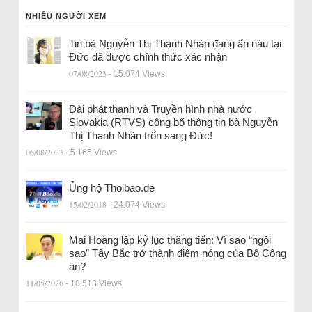
NHIỀU NGƯỜI XEM
Tin bà Nguyễn Thị Thanh Nhàn đang ẩn náu tại
Đức đã được chính thức xác nhận
07/08/2023
- 15.074 Views
Đài phát thanh và Truyền hình nhà nước
Slovakia (RTVS) công bố thông tin bà Nguyễn
Thị Thanh Nhàn trốn sang Đức!
06/08/2023
- 5.165 Views
Ủng hộ Thoibao.de
15/02/2018
- 24.074 Views
Mai Hoàng lập kỷ lục thăng tiến: Vì sao “ngôi
sao” Tây Bắc trở thành điểm nóng của Bộ Công
an?
11/05/2026
- 18.513 Views