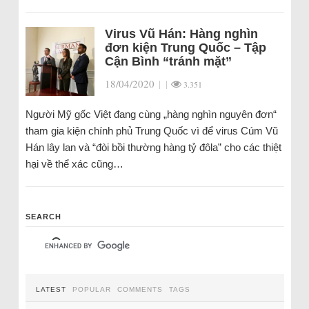
Virus Vũ Hán: Hàng nghìn
đơn kiện Trung Quốc – Tập
Cận Bình “tránh mặt”
18/04/2020
|
|
3.351
Người Mỹ gốc Việt đang cùng „hàng nghìn nguyên đơn“
tham gia kiện chính phủ Trung Quốc vì để virus Cúm Vũ
Hán lây lan và “đòi bồi thường hàng tỷ đôla” cho các thiệt
hại về thể xác cũng…
SEARCH
LATEST
POPULAR
COMMENTS
TAGS