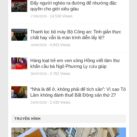
Đẩy người nghèo ra đường để nhường đặc
quyền cho giới siêu giàu
17/06/2026
- 14.530 Views
Thanh lọc bộ máy Bộ Công an: Tinh giản thực
chất hay vẫn là màn trình diễn lấy lệ?
16/06/2026
- 4.943 Views
Hàng loạt trẻ em ven sông Hồng viết tâm thư
khẩn cầu bà Ngô Phương Ly cứu giúp
28/05/2026
- 3.782 Views
“Nhà là để ở, không phải để tích sản”: Vì sao Tô
Lâm không đánh thuế Bất Động sản thứ 2?
24/05/2026
- 2.430 Views
TRUYỀN HÌNH