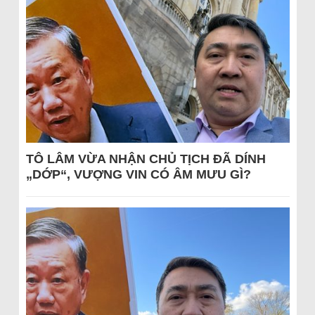
TÔ LÂM VỪA NHẬN CHỦ TỊCH ĐÃ DÍNH
„DỚP“, VƯỢNG VIN CÓ ÂM MƯU GÌ?