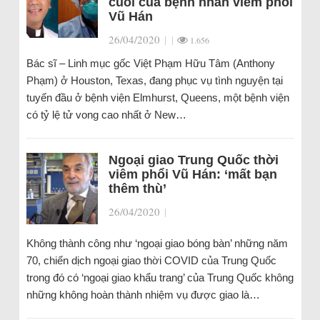
cuối của bệnh nhân viêm phổi
Vũ Hán
26/04/2020
|
|
1.656
Bác sĩ – Linh mục gốc Việt Phạm Hữu Tâm (Anthony
Phạm) ở Houston, Texas, đang phục vụ tình nguyện tại
tuyến đầu ở bệnh viện Elmhurst, Queens, một bệnh viện
có tỷ lệ tử vong cao nhất ở New…
Ngoại giao Trung Quốc thời
viêm phổi Vũ Hán: ‘mất bạn
thêm thù’
26/04/2020
|
Không thành công như ‘ngoại giao bóng bàn’ những năm
70, chiến dịch ngoại giao thời COVID của Trung Quốc
trong đó có ‘ngoại giao khẩu trang’ của Trung Quốc không
những không hoàn thành nhiệm vụ được giao là…