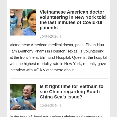
Vietnamese American doctor
volunteering in New York told
the last minutes of Covid-19
patients
26/04/2020
|
Vietnamese American medical doctor, priest Pham Huu
Tam (Anthony Pham) in Houston, Texas, is volunteering
at the front line at Elmhurst Hospital, Queens, the hospital
with the highest mortality rate in New York, recently gave
interview with VOA Vietnamese about…
Is it right time for Vietnam to
sue China regarding South
China Sea’s issue?
26/04/2020
|
In the face of illegal sovereignty claims and aggressive