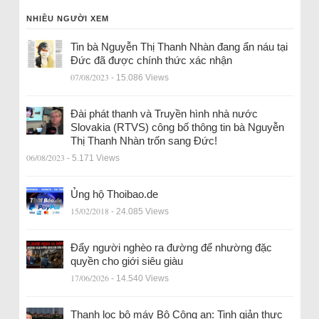
NHIỀU NGƯỜI XEM
Tin bà Nguyễn Thị Thanh Nhàn đang ẩn náu tại
Đức đã được chính thức xác nhận
07/08/2023
- 15.086 Views
Đài phát thanh và Truyền hình nhà nước
Slovakia (RTVS) công bố thông tin bà Nguyễn
Thị Thanh Nhàn trốn sang Đức!
06/08/2023
- 5.171 Views
Ủng hộ Thoibao.de
15/02/2018
- 24.085 Views
Đẩy người nghèo ra đường để nhường đặc
quyền cho giới siêu giàu
17/06/2026
- 14.540 Views
Thanh lọc bộ máy Bộ Công an: Tinh giản thực