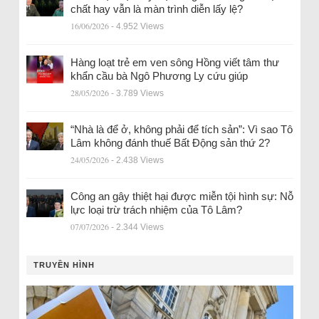
chất hay vẫn là màn trình diễn lấy lệ?
16/06/2026
- 4.952 Views
Hàng loạt trẻ em ven sông Hồng viết tâm thư
khẩn cầu bà Ngô Phương Ly cứu giúp
28/05/2026
- 3.789 Views
“Nhà là để ở, không phải để tích sản”: Vì sao Tô
Lâm không đánh thuế Bất Động sản thứ 2?
24/05/2026
- 2.438 Views
Công an gây thiệt hại được miễn tội hình sự: Nỗ
lực loại trừ trách nhiệm của Tô Lâm?
07/07/2026
- 2.344 Views
TRUYỀN HÌNH