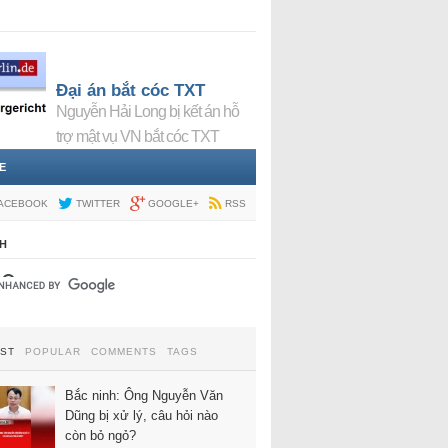
Đại án bắt cóc TXT
Nguyễn Hải Long bị kết án hỗ
trợ mật vụ VN bắt cóc TXT
E
ACEBOOK
TWITTER
GOOGLE+
RSS
H
EST
POPULAR
COMMENTS
TAGS
Bắc ninh: Ông Nguyễn Văn
Dũng bị xử lý, câu hỏi nào
còn bỏ ngỏ?