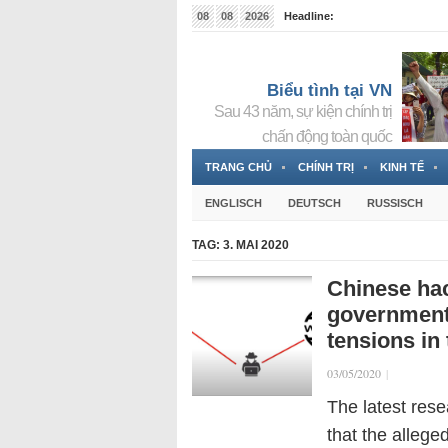
08
08
2026
Headline:
Tin bà Nguyễn Thị Thanh Nhàn đang ẩn náu tại Đức
Biểu tình tại VN
Sau 43 năm, sự kiện chính trị
chấn động toàn quốc
TRANG CHỦ
CHÍNH TRỊ
KINH TẾ
ENGLISCH
DEUTSCH
RUSSISCH
TAG:
3. MAI 2020
Chinese ha
government
tensions in
03/05/2020
|
The latest rese
that the alleg