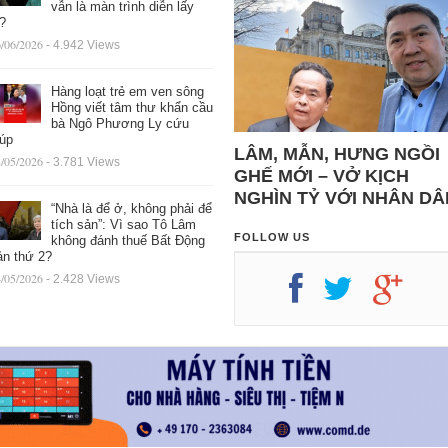
vẫn là màn trình diễn lấy
ệ?
/06/2026
- 4.942 Views
Hàng loạt trẻ em ven sông
Hồng viết tâm thư khẩn cầu
bà Ngô Phương Ly cứu
iúp
LÂM, MẪN, HƯNG NGỒI
/05/2026
- 3.781 Views
GHẾ MỚI – VỞ KỊCH
NGHÌN TỶ VỚI NHÂN DÂ
“Nhà là để ở, không phải để
tích sản”: Vì sao Tô Lâm
FOLLOW US
không đánh thuế Bất Động
ản thứ 2?
/05/2026
- 2.428 Views