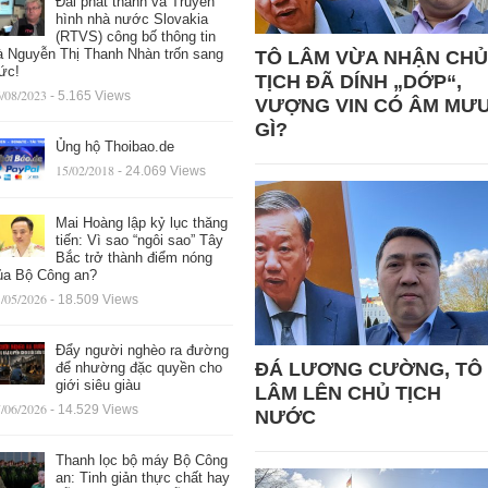
Đài phát thanh và Truyền
hình nhà nước Slovakia
(RTVS) công bố thông tin
à Nguyễn Thị Thanh Nhàn trốn sang
TÔ LÂM VỪA NHẬN CHỦ
ức!
TỊCH ĐÃ DÍNH „DỚP“,
/08/2023
- 5.165 Views
VƯỢNG VIN CÓ ÂM MƯ
GÌ?
Ủng hộ Thoibao.de
15/02/2018
- 24.069 Views
Mai Hoàng lập kỷ lục thăng
tiến: Vì sao “ngôi sao” Tây
Bắc trở thành điểm nóng
ủa Bộ Công an?
/05/2026
- 18.509 Views
Đẩy người nghèo ra đường
ĐÁ LƯƠNG CƯỜNG, TÔ
để nhường đặc quyền cho
giới siêu giàu
LÂM LÊN CHỦ TỊCH
/06/2026
- 14.529 Views
NƯỚC
Thanh lọc bộ máy Bộ Công
an: Tinh giản thực chất hay