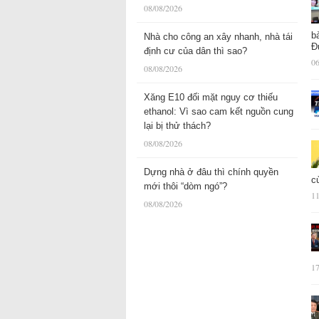
08/08/2026
b
Nhà cho công an xây nhanh, nhà tái
Đ
định cư của dân thì sao?
06
08/08/2026
Xăng E10 đối mặt nguy cơ thiếu
ethanol: Vì sao cam kết nguồn cung
lại bị thử thách?
08/08/2026
Dựng nhà ở đâu thì chính quyền
c
mới thôi “dòm ngó”?
11
08/08/2026
17