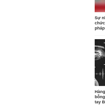
Sự n
chức
pháp
Hàng
bỗng
tay 