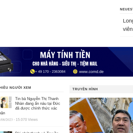
NEUES
Lon
viên
HIỀU NGƯỜI XEM
TRUYỀN HÌNH
Tin bà Nguyễn Thị Thanh
Nhàn đang ẩn náu tại Đức
đã được chính thức xác
hận
/08/2023
- 15.070 Views