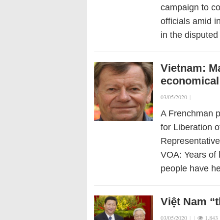
campaign to co
officials amid 
in the dispute
Vietnam: Ma
economical
03/05/2020
|
A Frenchman pla
for Liberation 
Representatives
VOA: Years of 
people have h
Việt Nam “
03/05/2020
|
|
1.843