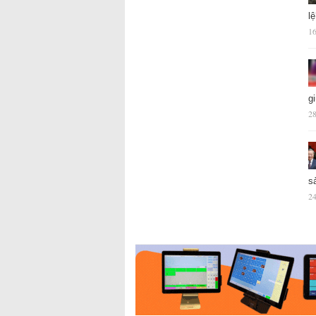
l
16
g
28
s
24