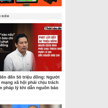
 BIẾM
 lên đến 50 triệu đồng: Người
 mạng xã hội phải chịu trách
m pháp lý khi dẫn nguồn báo