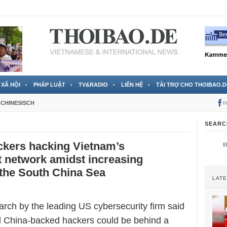
 đã được chính thức xác nhận
3 Jahren ago
XÃ HỘI
PHÁP LUẬT
TV&RADIO
LIÊN HỆ
TÀI TRỢ CHO THOIBAO.D
CHINESISCH
F
SEARC
ckers hacking Vietnam’s
 network amidst increasing
 the South China Sea
LAT
arch by the leading US cybersecurity firm said
ed China-backed hackers could be behind a