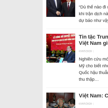
“Dù thế nào đi 
khi trận dịch 
dự báo như vậ
Tin tặc Tr
Việt Nam g
03/05/2020
|
Nghiên cứu mớ
Mỹ cho biết nh
Quốc hậu thuẫ
thu thập…
Việt Nam: C
03/05/2020
|