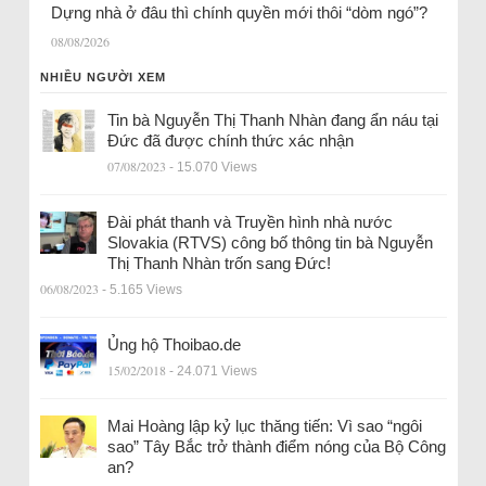
Dựng nhà ở đâu thì chính quyền mới thôi “dòm ngó”?
08/08/2026
NHIỀU NGƯỜI XEM
Tin bà Nguyễn Thị Thanh Nhàn đang ẩn náu tại
Đức đã được chính thức xác nhận
07/08/2023
- 15.070 Views
Đài phát thanh và Truyền hình nhà nước
Slovakia (RTVS) công bố thông tin bà Nguyễn
Thị Thanh Nhàn trốn sang Đức!
06/08/2023
- 5.165 Views
Ủng hộ Thoibao.de
15/02/2018
- 24.071 Views
Mai Hoàng lập kỷ lục thăng tiến: Vì sao “ngôi
sao” Tây Bắc trở thành điểm nóng của Bộ Công
an?