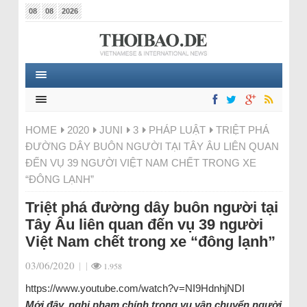
08
08
2026
HOME
2020
JUNI
3
PHÁP LUẬT
TRIỆT PHÁ
ĐƯỜNG DÂY BUÔN NGƯỜI TẠI TÂY ÂU LIÊN QUAN
ĐẾN VỤ 39 NGƯỜI VIỆT NAM CHẾT TRONG XE
“ĐÔNG LẠNH”
Triệt phá đường dây buôn người tại
Tây Âu liên quan đến vụ 39 người
Việt Nam chết trong xe “đông lạnh”
03/06/2020
|
|
1.958
https://www.youtube.com/watch?v=NI9HdnhjNDI
Mới đây, nghi phạm chính trong vụ vận chuyển người