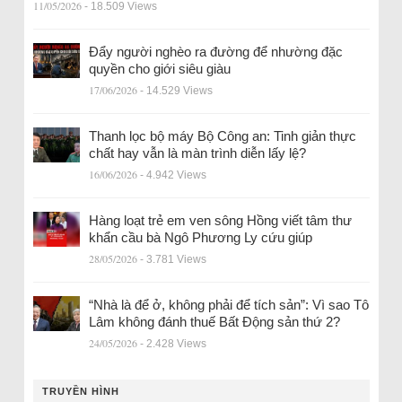
11/05/2026
- 18.509 Views
Đẩy người nghèo ra đường để nhường đặc
quyền cho giới siêu giàu
17/06/2026
- 14.529 Views
Thanh lọc bộ máy Bộ Công an: Tinh giản thực
chất hay vẫn là màn trình diễn lấy lệ?
16/06/2026
- 4.942 Views
Hàng loạt trẻ em ven sông Hồng viết tâm thư
khẩn cầu bà Ngô Phương Ly cứu giúp
28/05/2026
- 3.781 Views
“Nhà là để ở, không phải để tích sản”: Vì sao Tô
Lâm không đánh thuế Bất Động sản thứ 2?
24/05/2026
- 2.428 Views
TRUYỀN HÌNH