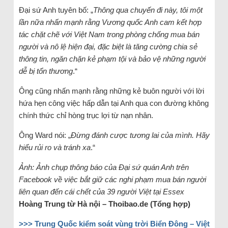
Đại sứ Anh tuyên bố: „
Thông qua chuyến đi này, tôi một
lần nữa nhấn mạnh rằng Vương quốc Anh cam kết hợp
tác chặt chẽ với Việt Nam trong phòng chống mua bán
người và nô lệ hiện đại, đặc biệt là tăng cường chia sẻ
thông tin, ngăn chặn kẻ phạm tội và bảo vệ những người
dễ bị tổn thương
.“
Ông cũng nhấn mạnh rằng những kẻ buôn người với lời
hứa hẹn công việc hấp dẫn tại Anh qua con đường không
chính thức chỉ hòng trục lợi từ nạn nhân.
Ông Ward nói: „
Đừng đánh cược tương lai của mình. Hãy
hiểu rủi ro và tránh xa
.“
Ảnh: Ảnh chụp thông báo của Đại sứ quán Anh trên
Facebook về việc bắt giữ các nghi phạm mua bán người
liên quan đến cái chết của 39 người Việt tại Essex
Hoàng Trung từ Hà nội – Thoibao.de (Tổng hợp)
>>> Trung Quốc kiểm soát vùng trời Biển Đông – Việt