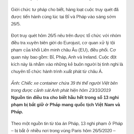
Giới chức tư pháp cho biết, hàng loạt cuộc truy quét đã
được tiến hành cùng lúc tại Bỉ và Pháp vào sáng sớm
26/5.
Đợt truy quét hôm 26/5 nêu trên được tổ chức với nhóm
điều tra xuyên biên giới do Eurojust, cơ quan xử lý tội
phạm của khối Liên minh châu Âu (EU), điều phối. Cơ
quan này bao gồm: Bỉ, Pháp, Anh và Ireland. Cuộc đột
kích này là nhắm vào những kẻ buôn người bị tình nghi là
chuyên tổ chức hành trình xuất phát từ châu Á.
Ảnh: Chiếc xe container chứa 39 thi thể người Việt bên
trong được cảnh sát Anh phát hiện hôm 23/10/2019
Nguồn tin điều tra cho biết hầu hết trong số 13 nghi
phạm bị bắt giữ ở Pháp mang quốc tịch Việt Nam và
Pháp.
Theo một nguồn tin từ tòa án Pháp, 13 nghi phạm ở Pháp
– bị bắt ở nhiều nơi trong vùng Paris hôm 26/5/2020 –