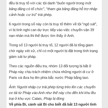
đều bị truy tố với các tội danh “
buôn người trong một
băng đảng có tổ chức
”, “
tham gia băng đảng hỗ trợ nhập
cảnh hoặc cư trú
” trái phép.
6 người trong số này còn bị truy tố thêm về tội “
ngộ sát
”,
vì bị tình nghi can dự trực tiếp vào việc chuyển vận 39
nạn nhân mà thi thể được tìm thấy ở Anh.
Trong số 13 người bị truy tố, 12 người đã bị tống giam
chờ ngày xét xử, chỉ có một người bị đặt trong tình trạng
giám sát tư pháp.
Theo các nguồn điều tra, nhóm 13 đối tượng bị bắt ở
Pháp này chịu trách nhiệm chứa những người di cư ở
Paris và đưa họ lên phía bắc nước Pháp bằng taxi.
Ảnh: Người nhập cư trái phép từng trèo lên các chuyến
xe tải từ Pháp vào Anh như thế này cho đến khi khu lều
trại ở khu vực Calais, Pháp bị đóng
Về phía Bỉ, cảnh sát Bỉ cho biết đã bắt 13 người tình