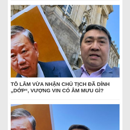
TÔ LÂM VỪA NHẬN CHỦ TỊCH ĐÃ DÍNH
„DỚP“, VƯỢNG VIN CÓ ÂM MƯU GÌ?