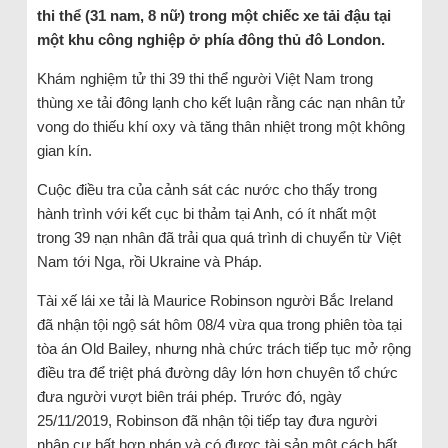
thi thể (31 nam, 8 nữ) trong một chiếc xe tải đậu tại
một khu công nghiệp ở phía đông thủ đô London.
Khám nghiệm tử thi 39 thi thể người Việt Nam trong
thùng xe tải đông lạnh cho kết luận rằng các nạn nhân tử
vong do thiếu khí oxy và tăng thân nhiệt trong một không
gian kín.
Cuộc điều tra của cảnh sát các nước cho thấy trong
hành trình với kết cục bi thảm tại Anh, có ít nhất một
trong 39 nạn nhân đã trải qua quá trình di chuyển từ Việt
Nam tới Nga, rồi Ukraine và Pháp.
Tài xế lái xe tải là Maurice Robinson người Bắc Ireland
đã nhận tội ngộ sát hôm 08/4 vừa qua trong phiên tòa tại
tòa án Old Bailey, nhưng nhà chức trách tiếp tục mở rộng
điều tra để triệt phá đường dây lớn hơn chuyên tổ chức
đưa người vượt biên trái phép. Trước đó, ngày
25/11/2019, Robinson đã nhận tội tiếp tay đưa người
nhập cư bất hợp pháp và có được tài sản một cách bất