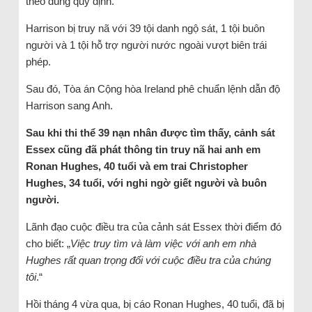
theo đúng quy định.
Harrison bị truy nã với 39 tội danh ngộ sát, 1 tội buôn
người và 1 tội hỗ trợ người nước ngoài vượt biên trái
phép.
Sau đó, Tòa án Cộng hòa Ireland phê chuẩn lệnh dẫn độ
Harrison sang Anh.
Sau khi thi thể 39 nạn nhân được tìm thấy, cảnh sát
Essex cũng đã phát thông tin truy nã hai anh em
Ronan Hughes, 40 tuổi và em trai Christopher
Hughes, 34 tuổi, với nghi ngờ giết người và buôn
người.
Lãnh đạo cuộc điều tra của cảnh sát Essex thời điểm đó
cho biết: „
Việc truy tìm và làm việc với anh em nhà
Hughes rất quan trọng đối với cuộc điều tra của chúng
tôi
.“
Hồi tháng 4 vừa qua, bị cáo Ronan Hughes, 40 tuổi, đã bị