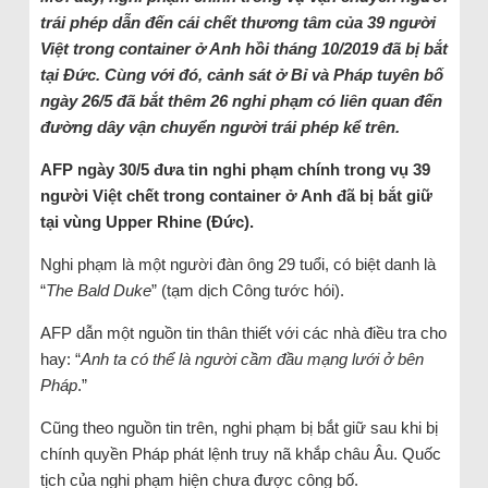
trái phép dẫn đến cái chết thương tâm của 39 người
Việt trong container ở Anh hồi tháng 10/2019 đã bị bắt
tại Đức. Cùng với đó, cảnh sát ở Bỉ và Pháp tuyên bố
ngày 26/5 đã bắt thêm 26 nghi phạm có liên quan đến
đường dây vận chuyển người trái phép kể trên.
AFP ngày 30/5 đưa tin nghi phạm chính trong vụ 39
người Việt chết trong container ở Anh đã bị bắt giữ
tại vùng Upper Rhine (Đức).
Nghi phạm là một người đàn ông 29 tuổi, có biệt danh là
“
The Bald Duke
” (tạm dịch Công tước hói).
AFP dẫn một nguồn tin thân thiết với các nhà điều tra cho
hay: “
Anh ta có thể là người cầm đầu mạng lưới ở bên
Pháp
.”
Cũng theo nguồn tin trên, nghi phạm bị bắt giữ sau khi bị
chính quyền Pháp phát lệnh truy nã khắp châu Âu. Quốc
tịch của nghi phạm hiện chưa được công bố.