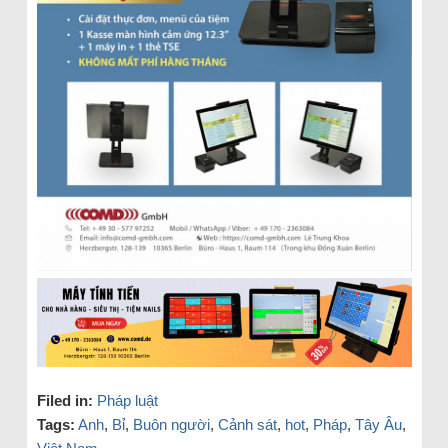
Filed in:
Pháp luật
Tags:
Anh
,
Bỉ
,
Buôn người
,
Cảnh sát
,
hot
,
Pháp
,
Tây Âu
,