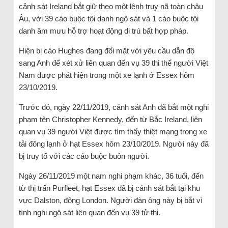
cảnh sát Ireland bắt giữ theo một lệnh truy nã toàn châu
Âu, với 39 cáo buộc tội danh ngộ sát và 1 cáo buộc tội
danh âm mưu hỗ trợ hoạt động di trú bất hợp pháp.
Hiện bị cáo Hughes đang đối mặt với yêu cầu dẫn độ
sang Anh để xét xử liên quan đến vụ 39 thi thể người Việt
Nam được phát hiện trong một xe lạnh ở Essex hôm
23/10/2019.
Trước đó, ngày 22/11/2019, cảnh sát Anh đã bắt một nghi
phạm tên Christopher Kennedy, đến từ Bắc Ireland, liên
quan vụ 39 người Việt được tìm thấy thiệt mạng trong xe
tải đông lạnh ở hạt Essex hôm 23/10/2019. Người này đã
bị truy tố với các cáo buộc buôn người.
Ngày 26/11/2019 một nam nghi phạm khác, 36 tuổi, đến
từ thị trấn Purfleet, hạt Essex đã bị cảnh sát bắt tại khu
vực Dalston, đông London. Người đàn ông này bị bắt vì
tình nghi ngộ sát liên quan đến vụ 39 tử thi.