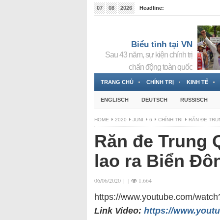
07
08
2026
Headline:
Tin bà Nguyễn Thị Thanh Nhàn đang ẩn náu tại Đức
Biểu tình tại VN
Sau 43 năm, sự kiện chính trị
chấn động toàn quốc
TRANG CHỦ
CHÍNH TRỊ
KINH TẾ
ENGLISCH
DEUTSCH
RUSSISCH
HOME
2020
JUNI
6
CHÍNH TRỊ
RĂN ĐE TRU
Răn đe Trung 
lao ra Biển Đô
06/06/2020
|
|
1.664
https://www.youtube.com/watc
Link Video:
https://www.yout