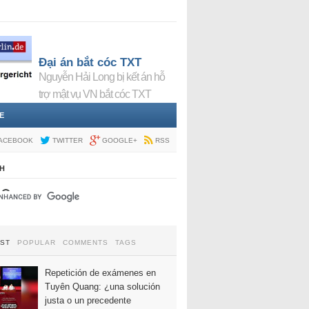
Đại án bắt cóc TXT
Nguyễn Hải Long bị kết án hỗ
trợ mật vụ VN bắt cóc TXT
E
ACEBOOK
TWITTER
GOOGLE+
RSS
H
EST
POPULAR
COMMENTS
TAGS
Repetición de exámenes en
Tuyên Quang: ¿una solución
justa o un precedente