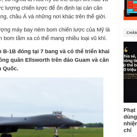
c lượng chiến lược để ổn định lại cán cân
ng, châu Á và những nơi khác trên thế giới.
 lượng máy bay ném bom chiến lược của Mỹ là
CHÂM
m bom tầm xa có thể mang nhiều loại vũ khí.
B-1B đóng tại 7 bang và có thể triển khai
ông quân Ellsworth trên đảo Guam và căn
h Quốc.
Phạt
dùng
nhiệ
chí