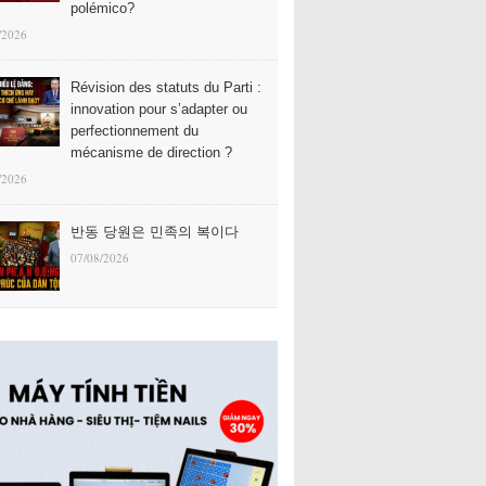
polémico?
/2026
Révision des statuts du Parti :
innovation pour s’adapter ou
perfectionnement du
mécanisme de direction ?
/2026
반동 당원은 민족의 복이다
07/08/2026