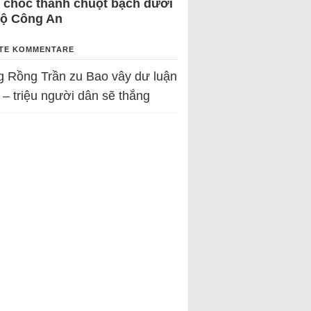
 chốc thành chuột bạch dưới
Bộ Công An
TE KOMMENTARE
g Rồng Trần
zu
Bao vây dư luận
 – triệu người dân sẽ thắng