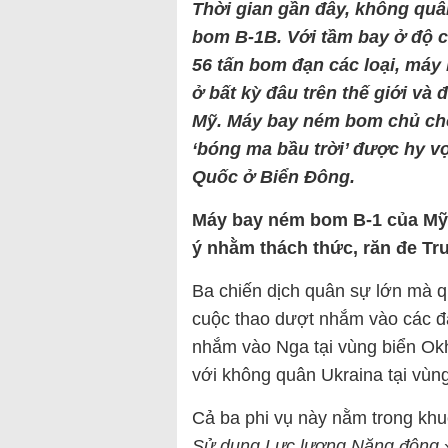
Thời gian gần đây, không qu
bom B-1B. Với tầm bay ở độ c
56 tấn bom đạn các loại, máy
ở bất kỳ đâu trên thế giới và
Mỹ. Máy bay ném bom chủ chốt
‘bóng ma bầu trời’ được hy v
Quốc ở Biển Đông.
Máy bay ném bom B-1 của Mỹ
ý nhằm thách thức, răn đe Tr
Ba chiến dịch quân sự lớn mà 
cuộc thao dượt nhắm vào các đ
nhắm vào Nga tại vùng biển Ok
với không quân Ukraina tại vùn
Cả ba phi vụ này nằm trong kh
Sử dụng Lực lượng Năng động
»