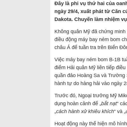
Đây là phi vụ thứ hai của oan
ngày 29/4, xuất phát từ Căn 
Dakota. Chuyến làm nhiệm vụ 
Không quân Mỹ đã chứng minh k
điều động máy bay ném bom chi
châu Á để tuần tra trên Biển Đô
Việc máy bay ném bom B-1B tuầ
điểm Hải quân Mỹ liên tiếp điề
quần đảo Hoàng Sa và Trường S
hành tự do hàng hải vào ngày 2
Trước đó, Ngoại trưởng Mỹ Mik
dụng hoàn cảnh để „
bắt nạt
“ cá
„
cách hành xử khiêu khích
“ và „
Hoạt động này thể hiện mô hìn