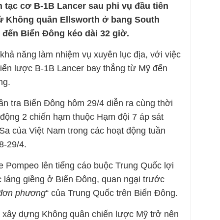
h tạc cơ B-1B Lancer sau phi vụ đầu tiên
cứ Không quân Ellsworth ở bang South
đến Biển Đông kéo dài 32 giờ.
hả năng làm nhiệm vụ xuyên lục địa, với việc
ến lược B-1B Lancer bay thẳng từ Mỹ đến
ng.
n tra Biển Đông hôm 29/4 diễn ra cùng thời
u động 2 chiến hạm thuộc Hạm đội 7 áp sát
a của Việt Nam trong các hoạt động tuần
8-29/4.
e Pompeo lên tiếng cáo buộc Trung Quốc lợi
c láng giềng ở Biển Đông, quan ngại trước
đơn phương
“ của Trung Quốc trên Biển Đông.
h xây dựng Không quân chiến lược Mỹ trở nên