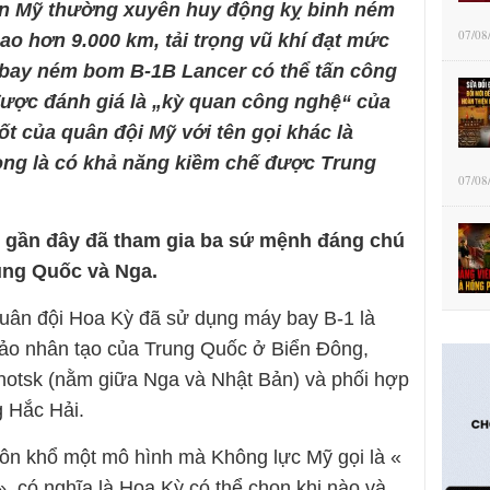
ân Mỹ thường xuyên huy động kỵ binh ném
07/08
ao hơn 9.000 km, tải trọng vũ khí đạt mức
 bay ném bom B-1B Lancer có thể tấn công
 được đánh giá là „kỳ quan công nghệ“ của
 của quân đội Mỹ với tên gọi khác là
ọng là có khả năng kiềm chế được Trung
07/08
 gần đây đã tham gia ba sứ mệnh đáng chú
ung Quốc và Nga.
quân đội Hoa Kỳ đã sử dụng máy bay B-1 là
ảo nhân tạo của Trung Quốc ở Biển Đông,
hotsk (nằm giữa Nga và Nhật Bản) và phối hợp
g Hắc Hải.
uôn khổ một mô hình mà Không lực Mỹ gọi là «
, có nghĩa là Hoa Kỳ có thể chọn khi nào và