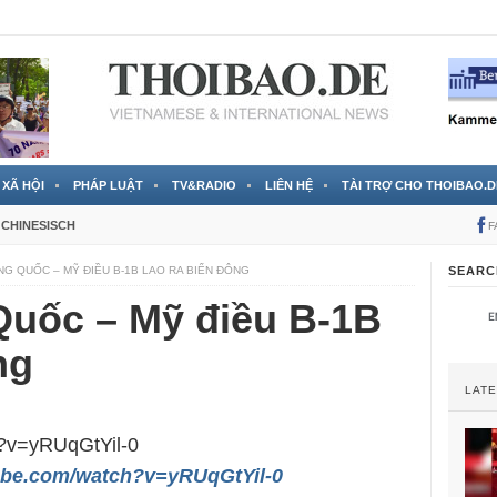
 đã được chính thức xác nhận
3 Jahren ago
XÃ HỘI
PHÁP LUẬT
TV&RADIO
LIÊN HỆ
TÀI TRỢ CHO THOIBAO.D
CHINESISCH
F
NG QUỐC – MỸ ĐIỀU B-1B LAO RA BIỂN ĐÔNG
SEARC
Quốc – Mỹ điều B-1B
ng
LAT
h?v=yRUqGtYil-0
ube.com/watch?v=yRUqGtYil-0