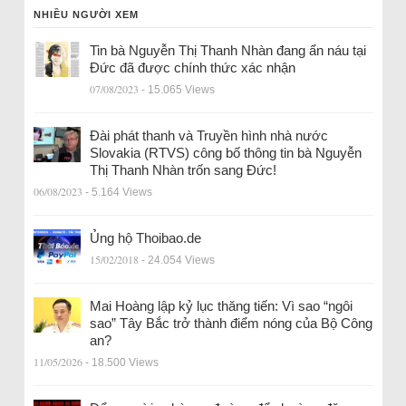
NHIỀU NGƯỜI XEM
Tin bà Nguyễn Thị Thanh Nhàn đang ẩn náu tại
Đức đã được chính thức xác nhận
07/08/2023
- 15.065 Views
Đài phát thanh và Truyền hình nhà nước
Slovakia (RTVS) công bố thông tin bà Nguyễn
Thị Thanh Nhàn trốn sang Đức!
06/08/2023
- 5.164 Views
Ủng hộ Thoibao.de
15/02/2018
- 24.054 Views
Mai Hoàng lập kỷ lục thăng tiến: Vì sao “ngôi
sao” Tây Bắc trở thành điểm nóng của Bộ Công
an?
11/05/2026
- 18.500 Views