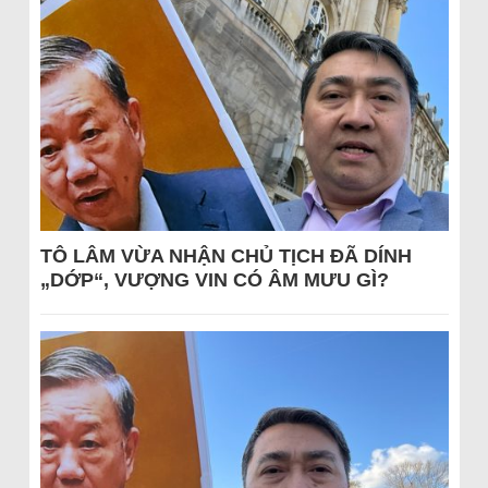
TÔ LÂM VỪA NHẬN CHỦ TỊCH ĐÃ DÍNH
„DỚP“, VƯỢNG VIN CÓ ÂM MƯU GÌ?