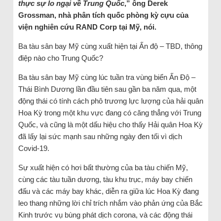
thực sự lo ngại về Trung Quốc
,” ông Derek
Grossman, nhà phân tích quốc phòng kỳ cựu của
viện nghiên cứu RAND Corp tại Mỹ, nói.
Ba tàu sân bay Mỹ cùng xuất hiện tại Ấn độ – TBD, thông
điệp nào cho Trung Quốc?
Ba tàu sân bay Mỹ cùng lúc tuần tra vùng biển Ấn Độ –
Thái Bình Dương lần đầu tiên sau gần ba năm qua, một
động thái có tính cách phô trương lực lượng của hải quân
Hoa Kỳ trong một khu vực đang có căng thẳng với Trung
Quốc, và cũng là một dấu hiệu cho thấy Hải quân Hoa Kỳ
đã lấy lại sức mạnh sau những ngày đen tối vì dịch
Covid-19.
Sự xuất hiện có hơi bất thường của ba tàu chiến Mỹ,
cùng các tàu tuần dương, tàu khu trục, máy bay chiến
đấu và các máy bay khác, diễn ra giữa lúc Hoa Kỳ đang
leo thang những lời chỉ trích nhắm vào phản ứng của Bắc
Kinh trước vụ bùng phát dịch corona, và các động thái