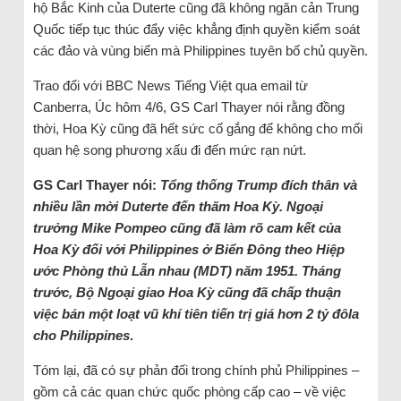
hộ Bắc Kinh của Duterte cũng đã không ngăn cản Trung
Quốc tiếp tục thúc đẩy việc khẳng định quyền kiểm soát
các đảo và vùng biển mà Philippines tuyên bố chủ quyền.
Trao đổi với BBC News Tiếng Việt qua email từ
Canberra, Úc hôm 4/6, GS Carl Thayer nói rằng đồng
thời, Hoa Kỳ cũng đã hết sức cố gắng để không cho mối
quan hệ song phương xấu đi đến mức rạn nứt.
GS Carl Thayer nói:
Tổng thống Trump đích thân và
nhiều lần mời Duterte đến thăm Hoa Kỳ. Ngoại
trưởng Mike Pompeo cũng đã làm rõ cam kết của
Hoa Kỳ đối với Philippines ở Biển Đông theo Hiệp
ước Phòng thủ Lẫn nhau (MDT) năm 1951. Tháng
trước, Bộ Ngoại giao Hoa Kỳ cũng đã chấp thuận
việc bán một loạt vũ khí tiên tiến trị giá hơn 2 tỷ đôla
cho Philippines
.
Tóm lại, đã có sự phản đối trong chính phủ Philippines –
gồm cả các quan chức quốc phòng cấp cao – về việc