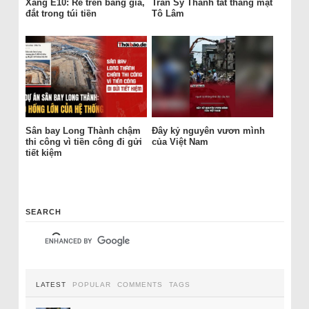
Xăng E10: Rẻ trên bảng giá,
Trần Sỹ Thanh tát thẳng mặt
đắt trong túi tiền
Tô Lâm
Sân bay Long Thành chậm
Đây kỷ nguyên vươn mình
thi công vì tiền công đi gửi
của Việt Nam
tiết kiệm
SEARCH
LATEST
POPULAR
COMMENTS
TAGS