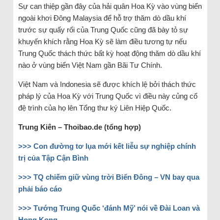
Sự can thiệp gần đây của hải quân Hoa Kỳ vào vùng biển
ngoài khơi Đông Malaysia để hỗ trợ thăm dò dầu khí
trước sự quấy rối của Trung Quốc cũng đã bày tỏ sự
khuyến khích rằng Hoa Kỳ sẽ làm điều tương tự nếu
Trung Quốc thách thức bất kỳ hoạt động thăm dò dầu khí
nào ở vùng biển Việt Nam gần Bãi Tư Chính.
Việt Nam và Indonesia sẽ được khích lệ bởi thách thức
pháp lý của Hoa Kỳ với Trung Quốc vì điều này củng cố
đệ trình của họ lên Tổng thư ký Liên Hiệp Quốc.
Trung Kiên – Thoibao.de (tổng hợp)
>>> Con đường tơ lụa mới kết liễu sự nghiệp chính
trị của Tập Cận Bình
>>> TQ chiếm giữ vùng trời Biển Đông – VN bay qua
phải báo cáo
>>> Tướng Trung Quốc ‘đánh Mỹ’ nói về Đài Loan và
Hong Kong