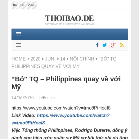
06
08
2026
HOME
2020
JUNI
14
NỘI CHÍNH
“BỎ” TQ –
PHILIPPINES QUAY VỀ VỚI MỸ
“Bỏ” TQ – Philippines quay về với
Mỹ
14/06/2020
|
|
1.992
https://www.youtube.com/watch?v=tmo9PtHocI8
Link Video:
https://www.youtube.com/watch?
v=tmo9PtHocI8
Việc Tổng thống Philippines, Rodrigo Duterte, đồng ý
dành cho hiệp ước quân sự Mỹ cơ hội thứ nhì dù ông