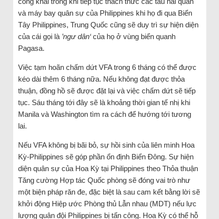
công khai trong khi tiếp tục thách thức các tàu hải quân
và máy bay quân sự của Philippines khi họ đi qua Biển
Tây Philippines, Trung Quốc cũng sẽ duy trì sự hiện diện
của cái gọi là
’ngư dân‘
của họ ở vùng biển quanh
Pagasa.
Việc tạm hoãn chấm dứt VFA trong 6 tháng có thể được
kéo dài thêm 6 tháng nữa. Nếu không đạt được thỏa
thuận, đồng hồ sẽ được đặt lại và việc chấm dứt sẽ tiếp
tục. Sáu tháng tới đây sẽ là khoảng thời gian tế nhị khi
Manila và Washington tìm ra cách để hướng tới tương
lai.
Nếu VFA không bị bãi bỏ, sự hồi sinh của liên minh Hoa
Kỳ-Philippines sẽ góp phần ổn định Biển Đông. Sự hiện
diện quân sự của Hoa Kỳ tại Philippines theo Thỏa thuận
Tăng cường Hợp tác Quốc phòng sẽ đóng vai trò như
một biện pháp răn đe, đặc biệt là sau cam kết bằng lời sẽ
khởi động Hiệp ước Phòng thủ Lẫn nhau (MDT) nếu lực
lượng quân đội Philippines bị tấn công. Hoa Kỳ có thể hỗ