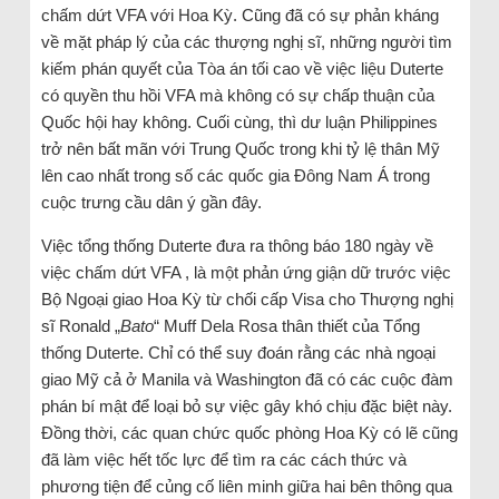
chấm dứt VFA với Hoa Kỳ. Cũng đã có sự phản kháng
về mặt pháp lý của các thượng nghị sĩ, những người tìm
kiếm phán quyết của Tòa án tối cao về việc liệu Duterte
có quyền thu hồi VFA mà không có sự chấp thuận của
Quốc hội hay không. Cuối cùng, thì dư luận Philippines
trở nên bất mãn với Trung Quốc trong khi tỷ lệ thân Mỹ
lên cao nhất trong số các quốc gia Đông Nam Á trong
cuộc trưng cầu dân ý gần đây.
Việc tổng thống Duterte đưa ra thông báo 180 ngày về
việc chấm dứt VFA , là một phản ứng giận dữ trước việc
Bộ Ngoại giao Hoa Kỳ từ chối cấp Visa cho Thượng nghị
sĩ Ronald „
Bato
“ Muff Dela Rosa thân thiết của Tổng
thống Duterte. Chỉ có thể suy đoán rằng các nhà ngoại
giao Mỹ cả ở Manila và Washington đã có các cuộc đàm
phán bí mật để loại bỏ sự việc gây khó chịu đặc biệt này.
Đồng thời, các quan chức quốc phòng Hoa Kỳ có lẽ cũng
đã làm việc hết tốc lực để tìm ra các cách thức và
phương tiện để củng cố liên minh giữa hai bên thông qua