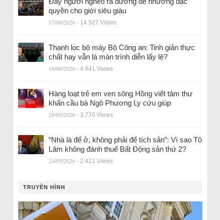
Đẩy người nghèo ra đường để nhường đặc
quyền cho giới siêu giàu
17/06/2026
- 14.527 Views
Thanh lọc bộ máy Bộ Công an: Tinh giản thực
chất hay vẫn là màn trình diễn lấy lệ?
16/06/2026
- 4.941 Views
Hàng loạt trẻ em ven sông Hồng viết tâm thư
khẩn cầu bà Ngô Phương Ly cứu giúp
28/05/2026
- 3.770 Views
“Nhà là để ở, không phải để tích sản”: Vì sao Tô
Lâm không đánh thuế Bất Động sản thứ 2?
24/05/2026
- 2.421 Views
TRUYỀN HÌNH