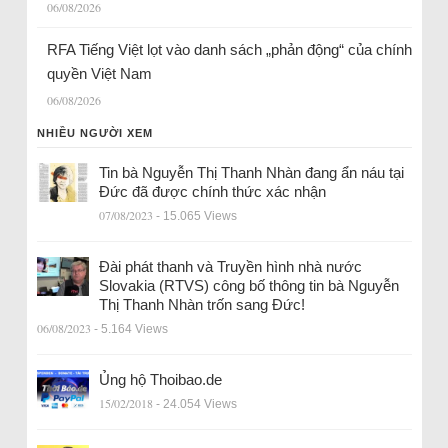
06/08/2026
RFA Tiếng Việt lọt vào danh sách „phản động“ của chính
quyền Việt Nam
06/08/2026
NHIỀU NGƯỜI XEM
Tin bà Nguyễn Thị Thanh Nhàn đang ẩn náu tại
Đức đã được chính thức xác nhận
07/08/2023
- 15.065 Views
Đài phát thanh và Truyền hình nhà nước
Slovakia (RTVS) công bố thông tin bà Nguyễn
Thị Thanh Nhàn trốn sang Đức!
06/08/2023
- 5.164 Views
Ủng hộ Thoibao.de
15/02/2018
- 24.054 Views