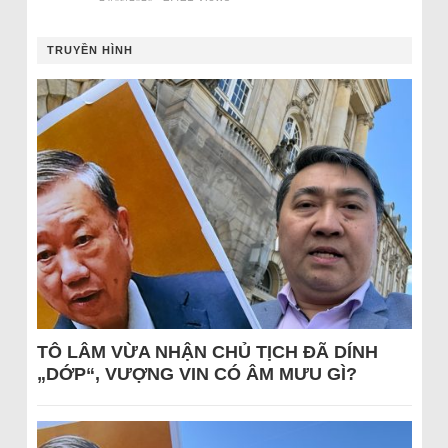
TRUYỀN HÌNH
TÔ LÂM VỪA NHẬN CHỦ TỊCH ĐÃ DÍNH
„DỚP“, VƯỢNG VIN CÓ ÂM MƯU GÌ?