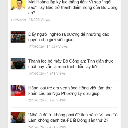
Mai Hoàng lập kỷ lục thăng tiến: Vì sao “ngôi
sao” Tây Bắc trở thành điểm nóng của Bộ Công
an?
11/05/2026
- 18.500 Views
Đẩy người nghèo ra đường để nhường đặc
quyền cho giới siêu giàu
17/06/2026
- 14.527 Views
Thanh lọc bộ máy Bộ Công an: Tinh giản thực
chất hay vẫn là màn trình diễn lấy lệ?
16/06/2026
- 4.941 Views
Hàng loạt trẻ em ven sông Hồng viết tâm thư
khẩn cầu bà Ngô Phương Ly cứu giúp
28/05/2026
- 3.770 Views
“Nhà là để ở, không phải để tích sản”: Vì sao Tô
Lâm không đánh thuế Bất Động sản thứ 2?
24/05/2026
- 2.421 Views