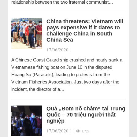
relationship between the two fraternal communist…
China threatens: Vietnam will
pays expensive if it dares to
challenge China in South
China Sea
17/06/2020
|
A Chinese Coast Guard ship crashed and nearly sank a
Vietnamese fishing boat on June 10 in the disputed
Hoang Sa (Paracels), leading to protests from the
Vietnam Fisheries Association. Just two days after the
incident, the director of a…
Quả „Bom nổ chậm“ tại Trung
Quốc – 70 triệu người thất
nghiệp
17/06/2020
|
|
1.728