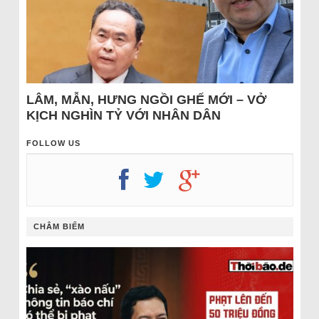
LÂM, MẪN, HƯNG NGỒI GHẾ MỚI – VỞ
KỊCH NGHÌN TỶ VỚI NHÂN DÂN
FOLLOW US
CHÂM BIẾM