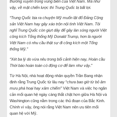
thường xuyên trong vùng biển của Việt Nam. Mà như
vậy, về mặt chiến lược thì Trung Quốc bị bất lợi.
“Trung Quốc bịa ra chuyện Mỹ muốn lật đổ Đảng Cộng
sản Việt Nam hay gây xáo trộn nội tình Việt Nam. Tôi
nghĩ Trung Quốc còn giựt dây để gây làn sóng người Việt
công kích Tổng thống Mỹ Donald Trump, hơn là người
Việt Nam có nhu cầu thật sự đi công kích một Tổng
thống Mỹ.”
“Xét ba lý do vừa nêu trong bối cảnh hiện nay, Hoàn cầu
Thời báo hoàn toàn có động cơ để làm như vậy
.”
Từ Hà Nội, nhà hoạt động nhân quyền Trần Bang nhận
định rằng Trung Quốc từ lâu nay “
chưa bao giờ từ bỏ âm
mưu phá hoại hay xâm chiếm
” Việt Nam và việc họ ngăn
cản mối quan hệ ngày càng thắt chặt hơn giữa Hà Nội và
Washington cũng nằm trong các thủ đoạn của Bắc Kinh.
Chính vì vậy, ông nói rằng Việt Nam nên ưu tiên mối
quan hệ với Mỹ.