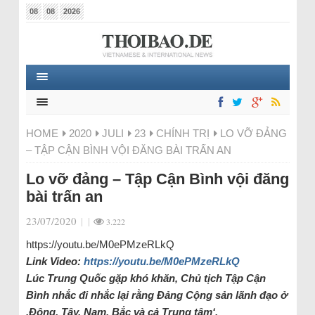
08
08
2026
HOME
2020
JULI
23
CHÍNH TRỊ
LO VỠ ĐẢNG
– TẬP CẬN BÌNH VỘI ĐĂNG BÀI TRẤN AN
Lo vỡ đảng – Tập Cận Bình vội đăng
bài trấn an
23/07/2020
|
|
3.222
https://youtu.be/M0ePMzeRLkQ
Link Video:
https://youtu.be/M0ePMzeRLkQ
Lúc Trung Quốc gặp khó khăn, Chủ tịch Tập Cận
Bình nhắc đi nhắc lại rằng Đảng Cộng sản lãnh đạo ở
‚Đông, Tây, Nam, Bắc và cả Trung tâm‘.