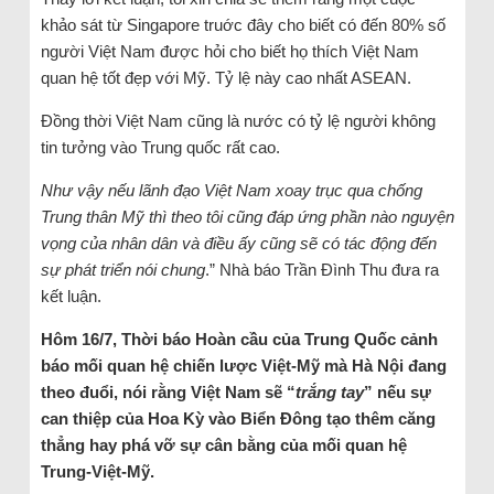
khảo sát từ Singapore truớc đây cho biết có đến 80% số
người Việt Nam được hỏi cho biết họ thích Việt Nam
quan hệ tốt đẹp với Mỹ. Tỷ lệ này cao nhất ASEAN.
Đồng thời Việt Nam cũng là nước có tỷ lệ người không
tin tưởng vào Trung quốc rất cao.
Như vậy nếu lãnh đạo Việt Nam xoay trục qua chống
Trung thân Mỹ thì theo tôi cũng đáp ứng phần nào nguyện
vọng của nhân dân và điều ấy cũng sẽ có tác động đến
sự phát triển nói chung
.” Nhà báo Trần Đình Thu đưa ra
kết luận.
Hôm 16/7, Thời báo Hoàn cầu của Trung Quốc cảnh
báo mối quan hệ chiến lược Việt-Mỹ mà Hà Nội đang
theo đuổi, nói rằng Việt Nam sẽ “
trắng tay
” nếu sự
can thiệp của Hoa Kỳ vào Biển Đông tạo thêm căng
thẳng hay phá vỡ sự cân bằng của mối quan hệ
Trung-Việt-Mỹ.