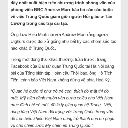
đây nhất xuất hiện trên chương trình phỏng vấn của
phóng viên BBC Andrew Marr bác bỏ các cáo buộc
về việc Trung Quốc giam giữ người Hồi giáo ở Tân
Cương trong các trại cải tạo.
Ông Lưu Hiểu Minh nói với Andrew Marr rằng người
Uighurs được đối xử giống như bất kỳ các nhóm sắc tộc
nào khác ở Trung Quốc.
Trong một động thái khác thường, tuần trước, trang
Facebook của Đại sứ quán Trung Quốc tại Hà Nội đăng
bài của Tổng biên tập Hoàn cầu Thời báo, ông Hồ Tích
Tiến, cảnh báo Việt Nam không đứng về phía Hoa Kỳ.
“
Quan hệ quốc tế như trò trẻ con, thích dở mặt thì dở
mặt. Mỹ hiện dành muôn vàn cưng chiều cho Việt Nam,
mục đích chỉ có một, đó là ly gián quan hệ Trung– Việt,
dung túng Việt Nam đối trọng với Trung Quốc trong vấn
đề trên biển khiến Việt Nam cũng trở thành con cờ phục
vụ cho chiến lược Mỹ chèn ép Trung Quốc
.”