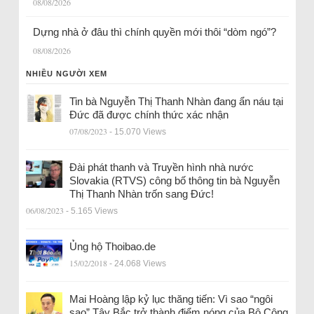
08/08/2026
Dựng nhà ở đâu thì chính quyền mới thôi “dòm ngó”?
08/08/2026
NHIỀU NGƯỜI XEM
Tin bà Nguyễn Thị Thanh Nhàn đang ẩn náu tại
Đức đã được chính thức xác nhận
07/08/2023
- 15.070 Views
Đài phát thanh và Truyền hình nhà nước
Slovakia (RTVS) công bố thông tin bà Nguyễn
Thị Thanh Nhàn trốn sang Đức!
06/08/2023
- 5.165 Views
Ủng hộ Thoibao.de
15/02/2018
- 24.068 Views
Mai Hoàng lập kỷ lục thăng tiến: Vì sao “ngôi
sao” Tây Bắc trở thành điểm nóng của Bộ Công