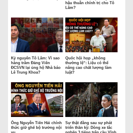
hậu thuẫn chính trị cho Tô
Lâm?
Kỷ nguyên Tô Lâm: Vì sao
Quốc hội họp „không
hàng trăm Đảng Viên
thường lệ“: Liệu có thể
ĐCSVN lại ủng hộ Nhà báo
nâng cao chất lượng làm
Lê Trung Khoa?
luật?
Ông Nguyễn Tiến Hải chính
Sự thật đằng sau sự phát
thức giữ ghế bộ trưởng nội
triển thần kỳ: Dòng xe tắc
vụ
nghẽn 3 tiếng trên cầu Vĩnh