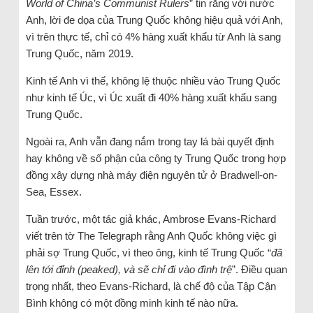
World of China’s Communist Rulers
” tin rằng với nước
Anh, lời đe dọa của Trung Quốc không hiệu quả với Anh,
vì trên thực tế, chỉ có 4% hàng xuất khẩu từ Anh là sang
Trung Quốc, năm 2019.
Kinh tế Anh vì thế, không lệ thuộc nhiều vào Trung Quốc
như kinh tế Úc, vì Úc xuất đi 40% hàng xuất khẩu sang
Trung Quốc.
Ngoài ra, Anh vẫn đang nắm trong tay lá bài quyết định
hay không về số phận của công ty Trung Quốc trong hợp
đồng xây dựng nhà máy điện nguyên tử ở Bradwell-on-
Sea, Essex.
Tuần trước, một tác giả khác, Ambrose Evans-Richard
viết trên tờ The Telegraph rằng Anh Quốc không việc gì
phải sợ Trung Quốc, vì theo ông, kinh tế Trung Quốc “
đã
lên tới đỉnh (peaked), và sẽ chỉ đi vào đình trệ
”. Điều quan
trọng nhất, theo Evans-Richard, là chế độ của Tập Cận
Bình không có một đồng minh kinh tế nào nữa.