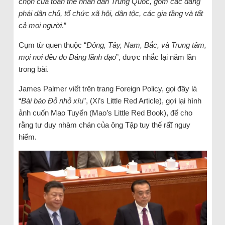
chọn của toàn thể nhân dân Trung Quốc, gồm các đảng
phái dân chủ, tổ chức xã hội, dân tộc, các gia tầng và tất
cả mọi người
.”
Cụm từ quen thuộc “
Đông, Tây, Nam, Bắc, và Trung tâm,
mọi nơi đều do Đảng lãnh đạo
”, được nhắc lại năm lần
trong bài.
James Palmer viết trên trang Foreign Policy, gọi đây là
“
Bài báo Đỏ nhỏ xíu
”, (Xi’s Little Red Article), gợi lại hình
ảnh cuốn Mao Tuyển (Mao’s Little Red Book), để cho
rằng tư duy nhàm chán của ông Tập tuy thế rấ̃t nguy
hiểm.