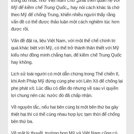
trong đó nhắc nhở Việt Nam chớ „
phát triển quan hệ với
Mỹ để kiềm chế Trung Quốc
„, hay nói cách khác là chớ
theo Mỹ để chống Trung, khiến nhiều người thấy rằng
vấn đề có thể được thảo luận một cách nghiêm túc hơn
được rồi.
Vấn đề đặt ra, liệu Việt Nam, với một thể chế chính trị
quá khác biệt với Mỹ, có thể trở thành thân thiết với Mỹ
kiểu như đồng minh chẳng hạn, để kiềm chế Trung Quốc
hay không.
Lịch sử loài người có một dẫn chứng trong Thế chiến II,
khi Anh Pháp Mỹ đứng cùng phe với Liên Xô để chống lại
phe phát xít. Lúc đầu có đắn đo nhưng về sau vì quyền
lợi chung nên các nước đó đã chấp nhận.
Về nguyên tắc, nếu hai bên cùng bị một bên thứ ba gây
thiệt hại thì có thể cùng nhau hợp lực tạm thời để chống
bên thứ ba.
Về mặt lý thuyết, trường hợp Mỹ và Việt Nam cũng có