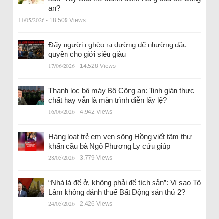
an?
11/05/2026
- 18.509 Views
Đẩy người nghèo ra đường để nhường đặc
quyền cho giới siêu giàu
17/06/2026
- 14.528 Views
Thanh lọc bộ máy Bộ Công an: Tinh giản thực
chất hay vẫn là màn trình diễn lấy lệ?
16/06/2026
- 4.942 Views
Hàng loạt trẻ em ven sông Hồng viết tâm thư
khẩn cầu bà Ngô Phương Ly cứu giúp
28/05/2026
- 3.779 Views
“Nhà là để ở, không phải để tích sản”: Vì sao Tô
Lâm không đánh thuế Bất Động sản thứ 2?
24/05/2026
- 2.426 Views