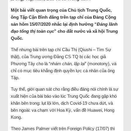
Một bài viết quan trọng của Chủ tịch Trung Quốc,
ông Tập Cận Bình đăng trên tạp chí của Đảng Cộng
sản hôm 15/07/2020 nhắc lại định hướng “
Đảng lãnh
đạo tổng thị toàn cục
” cho đất nước và xã hội Trung
Quốc.
Thế nhưng bài trên tạp chí Cầu Thị (Qiushi – Tìm Sự
thật), của Trung ương Đảng CS TQ bị các học giả
Phương Tây cho là “
nhàm chán, lặp lại
” (monotony), và
chỉ có mục tiêu khẳng định quyền lực cá nhân của ông
Tập.
Tuy thế, giới quan sát cho rằng điều đáng nói chính là sự
xuất hiện của bài báo vào lúc Trung Quốc đang gặp khó
khăn bên trong: lụt lội lớn, dịch Covid-19 chưa dứt, và
bên ngoài: va chạm với Hoa Kỳ, vấn đề Huawei, Hong
Kong.
Theo James Palmer viết trên Foreign Policy (17/07) thì