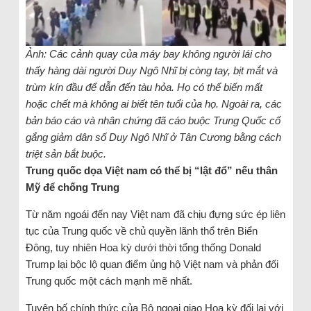
Ảnh: Các cảnh quay của máy bay không người lái cho
thấy hàng dài người Duy Ngô Nhĩ bị còng tay, bịt mắt và
trùm kín đầu để dẫn đến tàu hỏa. Họ có thể biến mất
hoặc chết mà không ai biết tên tuổi của họ. Ngoài ra, các
bản báo cáo và nhân chứng đã cáo buộc Trung Quốc cố
gắng giảm dân số Duy Ngô Nhĩ ở Tân Cương bằng cách
triệt sản bắt buộc.
Trung quốc dọa Việt nam có thể bị “lật đổ” nếu thân
Mỹ để chống Trung
Từ năm ngoái đến nay Việt nam đã chịu đựng sức ép liên
tục của Trung quốc về chủ quyền lãnh thổ trên Biển
Đông, tuy nhiên Hoa kỳ dưới thời tổng thống Donald
Trump lại bộc lộ quan điểm ủng hộ Việt nam và phản đối
Trung quốc một cách mạnh mẽ nhất.
Tuyên bố chính thức của Bộ ngoại giao Hoa kỳ đối lại với