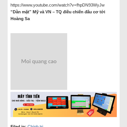
https://www.youtube.com/watch?v=fhpDN93WyJw
“Dằn mặt” Mỹ và VN – TQ điều chiến đấu cơ tới
Hoàng Sa
Filed in:
Chính trị