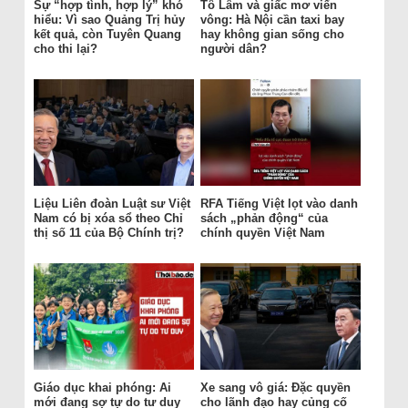
Sự “hợp tình, hợp lý” khó
Tô Lâm và giấc mơ viển
hiểu: Vì sao Quảng Trị hủy
vông: Hà Nội cần taxi bay
kết quả, còn Tuyên Quang
hay không gian sống cho
cho thi lại?
người dân?
Liệu Liên đoàn Luật sư Việt
RFA Tiếng Việt lọt vào danh
Nam có bị xóa sổ theo Chỉ
sách „phản động“ của
thị số 11 của Bộ Chính trị?
chính quyền Việt Nam
Giáo dục khai phóng: Ai
Xe sang vô giá: Đặc quyền
mới đang sợ tự do tư duy
cho lãnh đạo hay củng cố