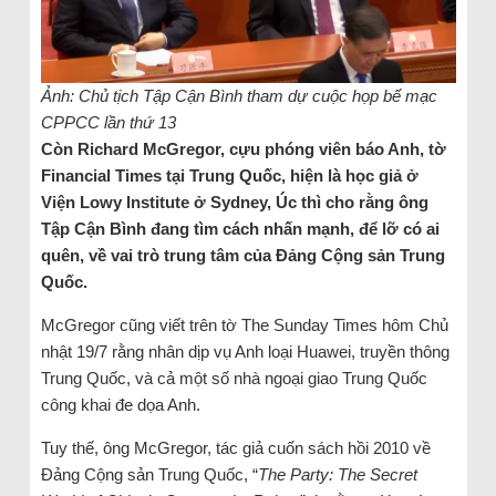
Ảnh: Chủ tịch Tập Cận Bình tham dự cuộc họp bế mạc
CPPCC lần thứ 13
Còn Richard McGregor, cựu phóng viên báo Anh, tờ
Financial Times tại Trung Quốc, hiện là học giả ở
Viện Lowy Institute ở Sydney, Úc thì cho rằng ông
Tập Cận Bình đang tìm cách nhấn mạnh, để lỡ có ai
quên, về vai trò trung tâm của Đảng Cộng sản Trung
Quốc.
McGregor cũng viết trên tờ The Sunday Times hôm Chủ
nhật 19/7 rằng nhân dịp vụ Anh loại Huawei, truyền thông
Trung Quốc, và cả một số nhà ngoại giao Trung Quốc
công khai đe dọa Anh.
Tuy thế, ông McGregor, tác giả cuốn sách hồi 2010 về
Đảng Cộng sản Trung Quốc, “
The Party: The Secret