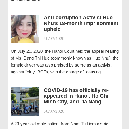
Anti-corruption Activist Hue
Nhu’s 18-month Imprisonment
upheld
30/07/2020
|
On July 29, 2020, the Hanoi Court held the appeal hearing
of Ms. Dang Thi Hue (commonly known as Hue Nhu), the
female driver was also praised by some as an activist
against “dirty” BOTs, with the charge of “causing…
COVID-19 has officially re-
appeared in Hanoi, Ho Chi
Minh City, and Da Nang.
30/07/2020
|
A 23-year-old male patient from Nam Tu Liem district,