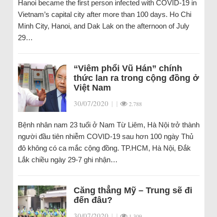
Hanoi became the first person infected with COVID-19 in
Vietnam’s capital city after more than 100 days. Ho Chi
Minh City, Hanoi, and Dak Lak on the afternoon of July
29…
“Viêm phổi Vũ Hán” chính
thức lan ra trong cộng đồng ở
Việt Nam
30/07/2020
|
|
2.788
Bệnh nhân nam 23 tuổi ở Nam Từ Liêm, Hà Nội trở thành
người đầu tiên nhiễm COVID-19 sau hơn 100 ngày Thủ
đô không có ca mắc cộng đồng. TP.HCM, Hà Nội, Đắk
Lắk chiều ngày 29-7 ghi nhận…
Căng thẳng Mỹ – Trung sẽ đi
đến đâu?
30/07/2020
|
|
1.309