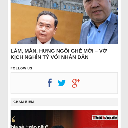
LÂM, MẪN, HƯNG NGỒI GHẾ MỚI – VỞ
KỊCH NGHÌN TỶ VỚI NHÂN DÂN
FOLLOW US
CHÂM BIẾM