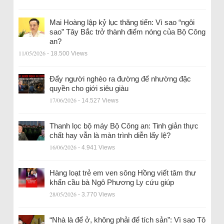
Mai Hoàng lập kỷ lục thăng tiến: Vì sao “ngôi
sao” Tây Bắc trở thành điểm nóng của Bộ Công
an?
11/05/2026
- 18.500 Views
Đẩy người nghèo ra đường để nhường đặc
quyền cho giới siêu giàu
17/06/2026
- 14.527 Views
Thanh lọc bộ máy Bộ Công an: Tinh giản thực
chất hay vẫn là màn trình diễn lấy lệ?
16/06/2026
- 4.941 Views
Hàng loạt trẻ em ven sông Hồng viết tâm thư
khẩn cầu bà Ngô Phương Ly cứu giúp
28/05/2026
- 3.770 Views
“Nhà là để ở, không phải để tích sản”: Vì sao Tô