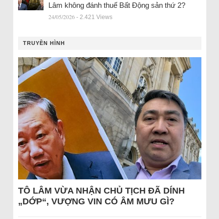
Lâm không đánh thuế Bất Động sản thứ 2?
24/05/2026
- 2.421 Views
TRUYỀN HÌNH
TÔ LÂM VỪA NHẬN CHỦ TỊCH ĐÃ DÍNH
„DỚP“, VƯỢNG VIN CÓ ÂM MƯU GÌ?