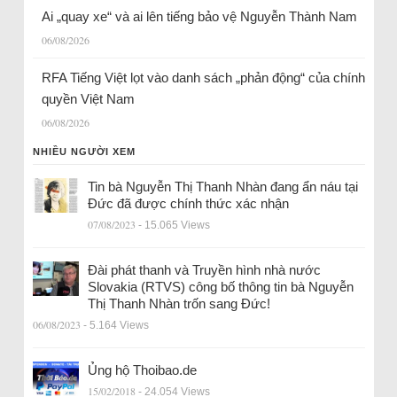
Ai „quay xe“ và ai lên tiếng bảo vệ Nguyễn Thành Nam
06/08/2026
RFA Tiếng Việt lọt vào danh sách „phản động“ của chính
quyền Việt Nam
06/08/2026
NHIỀU NGƯỜI XEM
Tin bà Nguyễn Thị Thanh Nhàn đang ẩn náu tại
Đức đã được chính thức xác nhận
07/08/2023
- 15.065 Views
Đài phát thanh và Truyền hình nhà nước
Slovakia (RTVS) công bố thông tin bà Nguyễn
Thị Thanh Nhàn trốn sang Đức!
06/08/2023
- 5.164 Views
Ủng hộ Thoibao.de
15/02/2018
- 24.054 Views