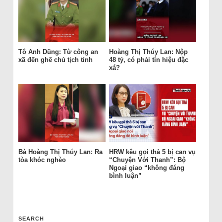
Tô Anh Dũng: Từ công an
Hoàng Thị Thúy Lan: Nộp
xã đến ghế chủ tịch tỉnh
48 tỷ, có phải tín hiệu đặc
xá?
Bà Hoàng Thị Thúy Lan: Ra
HRW kêu gọi thả 5 bị can vụ
tòa khóc nghèo
“Chuyện Với Thanh”: Bộ
Ngoại giao “không đáng
bình luận”
SEARCH