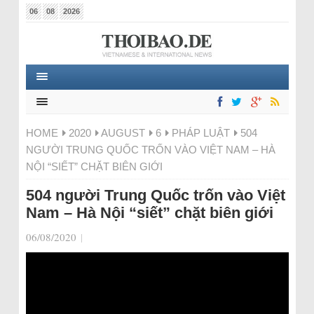
06
08
2026
HOME
2020
AUGUST
6
PHÁP LUẬT
504
NGƯỜI TRUNG QUỐC TRỐN VÀO VIỆT NAM – HÀ
NỘI “SIẾT” CHẶT BIÊN GIỚI
504 người Trung Quốc trốn vào Việt
Nam – Hà Nội “siết” chặt biên giới
06/08/2020
|