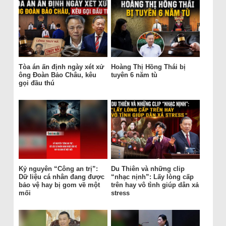
Tòa án ấn định ngày xét xử
Hoàng Thị Hồng Thái bị
ông Đoàn Bảo Châu, kêu
tuyên 6 năm tù
gọi đầu thú
Kỷ nguyên “Công an trị”:
Du Thiên và những clip
Dữ liệu cá nhân đang được
“nhạc nịnh”: Lấy lòng cấp
bảo vệ hay bị gom về một
trên hay vô tình giúp dân xả
mối
stress