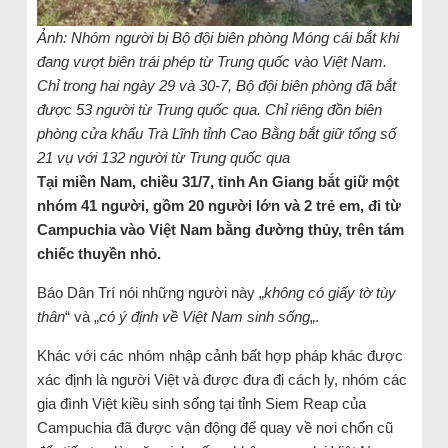
Ảnh: Nhóm người bị Bộ đội biên phòng Móng cái bắt khi
đang vượt biên trái phép từ Trung quốc vào Việt Nam.
Chỉ trong hai ngày 29 và 30-7, Bộ đội biên phòng đã bắt
được 53 người từ Trung quốc qua. Chỉ riêng đồn biên
phòng cửa khẩu Trà Lĩnh tỉnh Cao Bằng bắt giữ tổng số
21 vụ với 132 người từ Trung quốc qua
Tại miền Nam, chiều 31/7, tỉnh An Giang bắt giữ một
nhóm 41 người, gồm 20 người lớn và 2 trẻ em, đi từ
Campuchia vào Việt Nam bằng đường thủy, trên tám
chiếc thuyền nhỏ.
Báo Dân Trí nói những người này „
không có giấy tờ tùy
thân
“ và „
có ý định về Việt Nam sinh sống
„.
Khác với các nhóm nhập cảnh bất hợp pháp khác được
xác định là người Việt và được đưa đi cách ly, nhóm các
gia đình Việt kiều sinh sống tại tỉnh Siem Reap của
Campuchia đã được vận động để quay về nơi chốn cũ