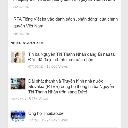
06/08/2026
RFA Tiếng Việt lọt vào danh sách „phản động“ của chính
quyền Việt Nam
06/08/2026
NHIỀU NGƯỜI XEM
Tin bà Nguyễn Thị Thanh Nhàn đang ẩn náu tại
Đức đã được chính thức xác nhận
07/08/2023
- 15.060 Views
Đài phát thanh và Truyền hình nhà nước
Slovakia (RTVS) công bố thông tin bà Nguyễn
Thị Thanh Nhàn trốn sang Đức!
06/08/2023
- 5.164 Views
Ủng hộ Thoibao.de
15/02/2018
- 24.049 Views