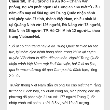
Chiều 3/8, Thiếu tướng Tô Ân Xô – Chánh Văn
phòng, người phát ngôn Bộ Công an cho biết từ đầu
năm đến nay có 504 người Trung Quốc nhập cảnh
trái phép vào 27 tỉnh, thành Việt Nam, nhiều nhất là
tại Quảng Ninh với 126 người, Đà Nẵng với 78 người,
Bắc Ninh 35 người, TP. Hồ Chí Minh 12 người… theo
trang VietnamNet.
“
Sở dĩ có tình trạng này là do Trung Quốc bị thiên tai liên
tục, lại thêm dịch bệnh bùng phát, trong khi ta lại tuyên
truyền Việt Nam là điểm đến an toàn. Người Trung Quốc
nhập cảnh Việt Nam một là đi tìm việc, hai là đi du lịch,
qua là mượn đường để qua Campuchia đánh bạc
,” ông
Xô nói.
Truyền thông Việt Nam dẫn lời ông Xô cho biết thêm rằng
từ tháng 6 đến nay, cơ quan công an, biên phòng các địa
phương đã phát hiện 21 vụ với 177 người Trung Quốc
nhập cảnh trái phép, khởi tố 5 vụ với 19 đối tượng…