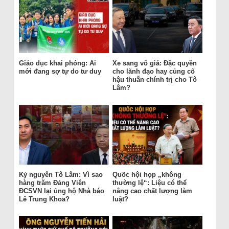
Giáo dục khai phóng: Ai
Xe sang vô giá: Đặc quyền
mới đang sợ tự do tư duy
cho lãnh đạo hay củng cố
hậu thuẫn chính trị cho Tô
Lâm?
Kỷ nguyên Tô Lâm: Vì sao
Quốc hội họp „không
hàng trăm Đảng Viên
thường lệ“: Liệu có thể
ĐCSVN lại ủng hộ Nhà báo
nâng cao chất lượng làm
Lê Trung Khoa?
luật?