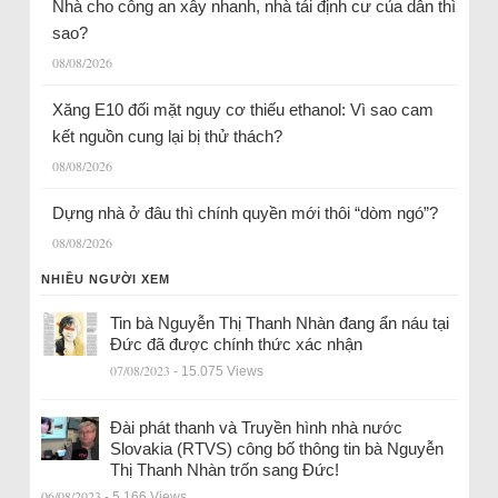
Nhà cho công an xây nhanh, nhà tái định cư của dân thì
sao?
08/08/2026
Xăng E10 đối mặt nguy cơ thiếu ethanol: Vì sao cam
kết nguồn cung lại bị thử thách?
08/08/2026
Dựng nhà ở đâu thì chính quyền mới thôi “dòm ngó”?
08/08/2026
NHIỀU NGƯỜI XEM
Tin bà Nguyễn Thị Thanh Nhàn đang ẩn náu tại
Đức đã được chính thức xác nhận
07/08/2023
- 15.075 Views
Đài phát thanh và Truyền hình nhà nước
Slovakia (RTVS) công bố thông tin bà Nguyễn
Thị Thanh Nhàn trốn sang Đức!
06/08/2023
- 5.166 Views