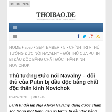
09
08
2026
HOME
2020
SEPTEMBER
5
CHÍNH TRỊ
THỦ
TƯỚNG ĐỨC NÓI NAVALNY – ĐỐI THỦ CỦA PUTIN
BỊ ĐẦU ĐỘC BẰNG CHẤT ĐỘC THẦN KINH
NOVICHOK
Thủ tướng Đức nói Navalny – đối
thủ của Putin bị đầu độc bằng chất
độc thần kinh Novichok
05/09/2020
|
|
2.430
Lãnh tụ đối lập Nga Alexei Navalny, đang được chăm
sóc trong một bệnh viện ở Berlin, bị đầu độc bằng