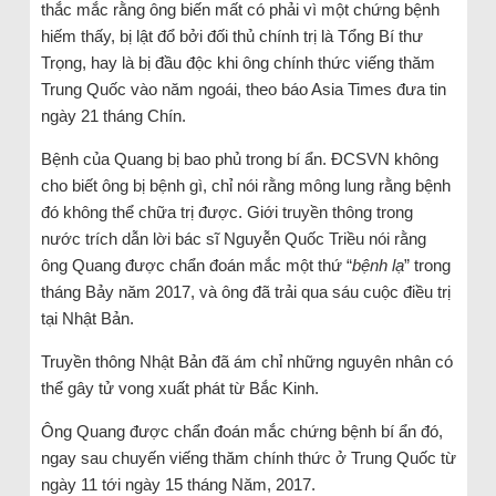
thắc mắc rằng ông biến mất có phải vì một chứng bệnh
hiếm thấy, bị lật đổ bởi đối thủ chính trị là Tổng Bí thư
Trọng, hay là bị đầu độc khi ông chính thức viếng thăm
Trung Quốc vào năm ngoái, theo báo Asia Times đưa tin
ngày 21 tháng Chín.
Bệnh của Quang bị bao phủ trong bí ẩn. ĐCSVN không
cho biết ông bị bệnh gì, chỉ nói rằng mông lung rằng bệnh
đó không thể chữa trị được. Giới truyền thông trong
nước trích dẫn lời bác sĩ Nguyễn Quốc Triều nói rằng
ông Quang được chẩn đoán mắc một thứ “
bệnh lạ
” trong
tháng Bảy năm 2017, và ông đã trải qua sáu cuộc điều trị
tại Nhật Bản.
Truyền thông Nhật Bản đã ám chỉ những nguyên nhân có
thể gây tử vong xuất phát từ Bắc Kinh.
Ông Quang được chẩn đoán mắc chứng bệnh bí ẩn đó,
ngay sau chuyến viếng thăm chính thức ở Trung Quốc từ
ngày 11 tới ngày 15 tháng Năm, 2017.