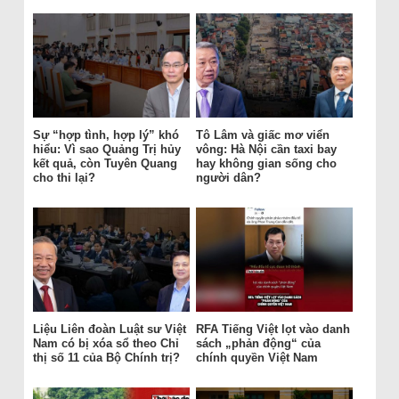
Sự “hợp tình, hợp lý” khó
Tô Lâm và giấc mơ viển
hiểu: Vì sao Quảng Trị hủy
vông: Hà Nội cần taxi bay
kết quả, còn Tuyên Quang
hay không gian sống cho
cho thi lại?
người dân?
Liệu Liên đoàn Luật sư Việt
RFA Tiếng Việt lọt vào danh
Nam có bị xóa sổ theo Chỉ
sách „phản động“ của
thị số 11 của Bộ Chính trị?
chính quyền Việt Nam