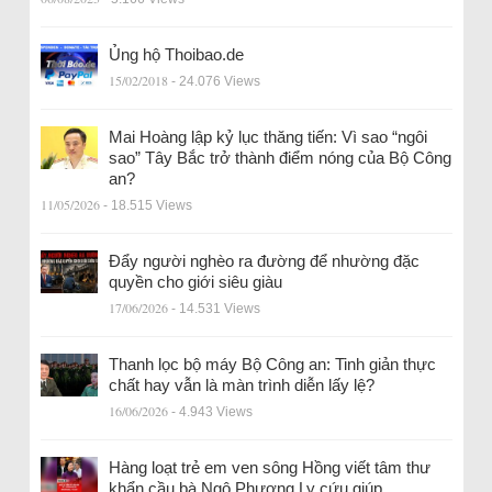
Ủng hộ Thoibao.de
15/02/2018
- 24.076 Views
Mai Hoàng lập kỷ lục thăng tiến: Vì sao “ngôi
sao” Tây Bắc trở thành điểm nóng của Bộ Công
an?
11/05/2026
- 18.515 Views
Đẩy người nghèo ra đường để nhường đặc
quyền cho giới siêu giàu
17/06/2026
- 14.531 Views
Thanh lọc bộ máy Bộ Công an: Tinh giản thực
chất hay vẫn là màn trình diễn lấy lệ?
16/06/2026
- 4.943 Views
Hàng loạt trẻ em ven sông Hồng viết tâm thư
khẩn cầu bà Ngô Phương Ly cứu giúp