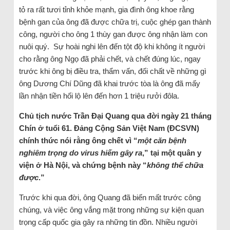
tỏ ra rất tươi tỉnh khỏe mạnh, gia đình ông khoe rằng
bệnh gan của ông đã được chữa trị, cuộc ghép gan thành
công, người cho ông 1 thùy gan được ông nhận làm con
nuôi quý. Sự hoài nghi lên đến tột độ khi không ít người
cho rằng ông Ngọ đã phải chết, và chết đúng lúc, ngay
trước khi ông bị điều tra, thẩm vấn, đối chất về những gì
ông Dương Chí Dũng đã khai trước tòa là ông đã mấy
lần nhận tiền hối lộ lên đến hơn 1 triệu rưởi đôla.
Chủ tịch nước Trần Đại Quang qua đời ngày 21 tháng
Chín ở tuổi 61. Đảng Cộng Sản Việt Nam (ĐCSVN)
chính thức nói rằng ông chết vì “
một căn bệnh
nghiêm trọng do virus hiếm gây ra
,” tại một quân y
viện ở Hà Nội, và chứng bệnh này “
không thể chữa
được
.”
Trước khi qua đời, ông Quang đã biến mất trước công
chúng, và việc ông vắng mặt trong những sự kiện quan
trọng cấp quốc gia gây ra những tin đồn. Nhiều người