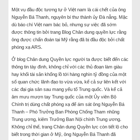
Một vụ đầu độc tương tự ở Việt nam là cái chết của ông
Nguyễn Bá Thanh, nguyên bí thư thành ủy Đà nẵng. Mặc
dù báo chí Việt nam bác bỏ, nhưng sự việc đã sớm
được thông tin bởi trang Blog Chân dung quyền lực rằng
ông được chẩn đoán tại Mỹ rằng đã bị đầu độc bởi chất
phóng xạ ARS.
Ở blog Chân dung Quyền lực người ta được biết đến các
thông tin tày đình, không chỉ với các thủ đoạn làm giàu
hay khối tài sản khổng lồ tới hàng nghìn tỷ đồng của một
số quan chức lãnh đạo to vừa vừa, kể cả sự liên kết với
các đại gia sân sau mang yếu tố Trung quốc. Và kể cả
âm mưu mượn tay Trung quốc của một Ủy viên Bộ
Chính trị dùng chất phóng xạ để ám sát ông Nguyễn Bá
Thanh – Phó Trưởng Ban Phòng Chống Tham nhũng
Trung ương, kiêm Trưởng Ban Nội chính Trung ương.
Không chỉ thế, trang Chân dung Quyền lực còn tiết lộ cho
biết trong thời gian ở Mỹ, ông Nguyễn Bá Thanh đã