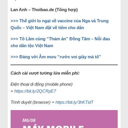
Lan Anh – Thoibao.de (Tổng hợp)
>>> Thế giới lo ngại về vaccine của Nga và Trung
Quốc – Việt Nam đặt về tiêm cho dân
>>> Tô Lâm cùng “Thảm án” Đồng Tâm – Nỗi đau
cho dân tộc Việt Nam
>>> Đảng với Âm mưu “rước voi giày mả tổ”
Cách cài vượt tường lửa miễn phí:
Điện thoại di động (mobile phone)
=
https://bit.ly/2QCRpE7
Trình duyệt (browser) =
https://bit.ly/3hKTidT