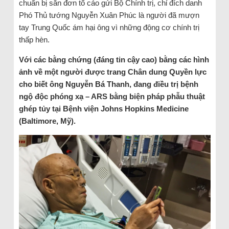
chuẩn bị sẵn đơn tố cáo gửi Bộ Chính trị, chỉ đích danh
Phó Thủ tướng Nguyễn Xuân Phúc là người đã mượn
tay Trung Quốc ám hại ông vì những động cơ chính trị
thấp hèn.
Với các bằng chứng (đáng tin cậy cao) bằng các hình
ảnh về một người được trang Chân dung Quyền lực
cho biết ông Nguyễn Bá Thanh, đang điều trị bệnh
ngộ độc phóng xạ – ARS bằng biện pháp phẫu thuật
ghép tủy tại Bệnh viện Johns Hopkins Medicine
(Baltimore, Mỹ).