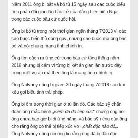
Năm 2011 ông bị bắt và bỏ tù 15 ngày sau các cuộc biểu
tình phản đối gian lận bầu cử của đảng Liên hiệp Nga
trong các cuộc bầu cử quốc hội.
Ông bị bỏ tù trong một thời gian ngắn tháng 7/2013 vì các
cáo buộc biển thủ công quỹ, những cáo buộc mà ông bác
bỏ và nói chúng mang tính chính trị.
Ông tìm cách ra ứng cử trong bầu cử tổng thống năm
2018 nhưng bị cấm vì từng bị kết án gian lận trước đây
trong một vụ án mà theo ông là mang tính chính trị.
Ông Nalvany cũng bị giam 30 ngày tháng 7/2019 sau khi
kêu gọi biểu tình trái phép.
Ông bị ốm trong thời gian ở tù lần đó. Các bác sỹ chẩn
đoán ông mắc bệnh „
viêm da do tiếp xúc
“ nhưng ông nói
ông chưa bao giờ bị dị ứng nặng, và bác sỹ riêng của ông
cho rằng ông có thể bị tiếp xúc với „
chất độc nào đó
„.
Ông Nalvany cũng nói ông tin rằng ông đã bị đầu độc.