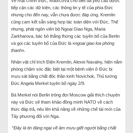
Về mặt chính thức, Matxcơva cho biết đã yêu cầu được
tiếp cận các dữ kiện, các thông tin y tế của phía Đức
nhưng cho đến nay, vẫn chưa được đáp ứng. Kremlin
cũng cam kết sẵn sàng hợp tác toàn diện với Đức. Thế
nhưng, phát ngôn viên bộ Ngoại Giao Nga, Maria
Zarkharova, bác bỏ thẳng thừng các tuyên bố của Berlin
và gọi các tuyên bố của Đức là «
ngoại giao loa phóng
thanh
».
Nhân vật chỉ trích Điện Kremlin, Alexei Navalny, hiện nằm
phòng chăm sóc đặc biệt tại một bệnh viện ở Đức bị
mưu sát bằng chất độc thần kinh Novichok, Thủ tướng
Đức Angela Merkel tuyên bố ngày 2/9.
Bà Merkel nói Berlin trông đợi Moscow giải thích chuyện
này và Đức sẽ tham khảo đồng minh NATO về cách
thức đáp trả, nêu lên khả năng về những chế tài mới của
Tây phương đối với Nga.
“
Đây là tin đáng ngại về âm mưu giết người bằng chất