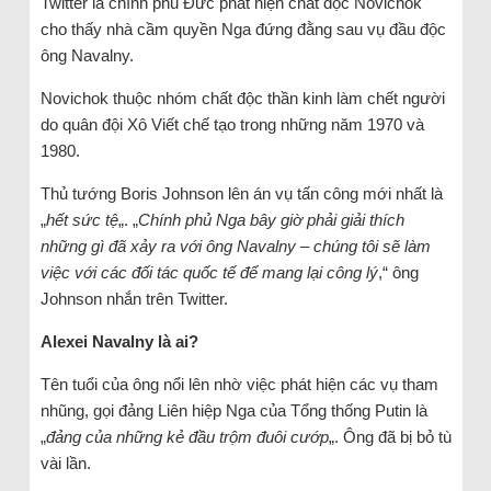
Twitter là chính phủ Đức phát hiện chất độc Novichok
cho thấy nhà cầm quyền Nga đứng đằng sau vụ đầu độc
ông Navalny.
Novichok thuộc nhóm chất độc thần kinh làm chết người
do quân đội Xô Viết chế tạo trong những năm 1970 và
1980.
Thủ tướng Boris Johnson lên án vụ tấn công mới nhất là
„
hết sức tệ
„. „
Chính phủ Nga bây giờ phải giải thích
những gì đã xảy ra với ông Navalny – chúng tôi sẽ làm
việc với các đối tác quốc tế để mang lại công lý
,“ ông
Johnson nhắn trên Twitter.
Alexei Navalny là ai?
Tên tuổi của ông nổi lên nhờ việc phát hiện các vụ tham
nhũng, gọi đảng Liên hiệp Nga của Tổng thống Putin là
„
đảng của những kẻ đầu trộm đuôi cướp
„. Ông đã bị bỏ tù
vài lần.