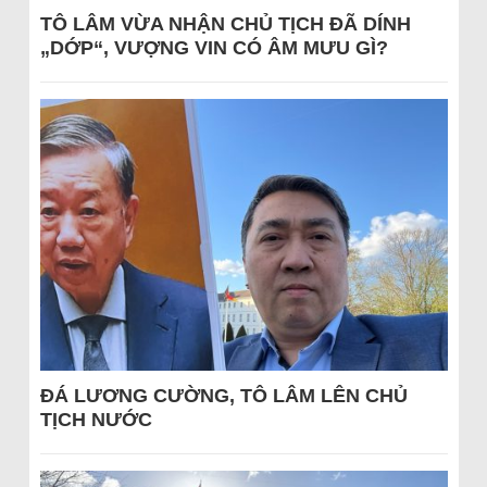
TÔ LÂM VỪA NHẬN CHỦ TỊCH ĐÃ DÍNH
„DỚP“, VƯỢNG VIN CÓ ÂM MƯU GÌ?
ĐÁ LƯƠNG CƯỜNG, TÔ LÂM LÊN CHỦ
TỊCH NƯỚC