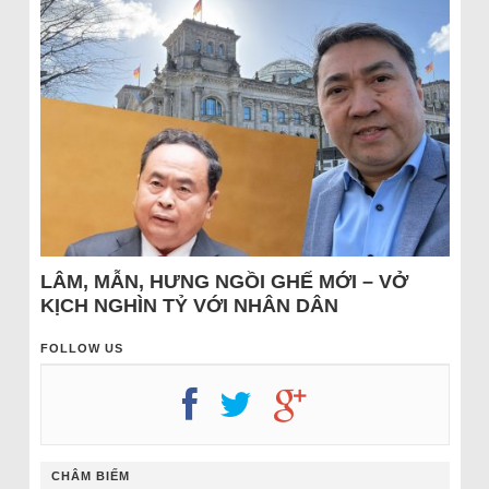
LÂM, MẪN, HƯNG NGỒI GHẾ MỚI – VỞ
KỊCH NGHÌN TỶ VỚI NHÂN DÂN
FOLLOW US
CHÂM BIẾM