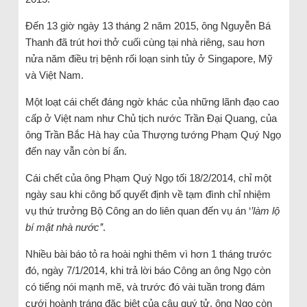
Đến 13 giờ ngày 13 tháng 2 năm 2015, ông Nguyễn Bá
Thanh đã trút hơi thở cuối cùng tại nhà riêng, sau hơn
nửa năm điều trị bệnh rối loạn sinh tủy ở Singapore, Mỹ
và Việt Nam.
Một loạt cái chết đáng ngờ khác của những lãnh đạo cao
cấp ở Việt nam như Chủ tịch nước Trần Đại Quang, của
ông Trần Bắc Hà hay của Thượng tướng Phạm Quý Ngọ
đến nay vẫn còn bí ẩn.
Cái chết của ông Phạm Quý Ngọ tối 18/2/2014, chỉ một
ngày sau khi công bố quyết định về tạm đình chỉ nhiệm
vụ thứ trưởng Bộ Công an do liên quan đến vụ án ‘
’làm lộ
bí mật nhà nước’’
.
Nhiều bài báo tỏ ra hoài nghi thêm vì hơn 1 tháng trước
đó, ngày 7/1/2014, khi trả lời báo Công an ông Ngọ còn
có tiếng nói mạnh mẽ, và trước đó vài tuần trong đám
cưới hoành tráng đặc biệt của cậu quý tử, ông Ngọ còn