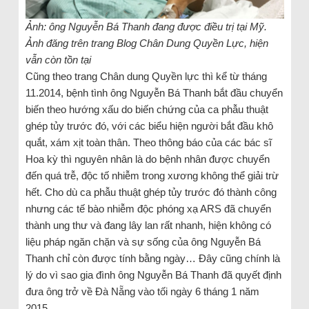
Ảnh: ông Nguyễn Bá Thanh đang được điều trị tại Mỹ.
Ảnh đăng trên trang Blog Chân Dung Quyền Lực, hiện
vẫn còn tồn tại
Cũng theo trang Chân dung Quyền lực thì kể từ tháng
11.2014, bệnh tình ông Nguyễn Bá Thanh bắt đầu chuyển
biến theo hướng xấu do biến chứng của ca phẫu thuật
ghép tủy trước đó, với các biểu hiện người bắt đầu khô
quắt, xám xịt toàn thân. Theo thông báo của các bác sĩ
Hoa kỳ thì nguyên nhân là do bệnh nhân được chuyển
đến quá trễ, độc tố nhiễm trong xương không thể giải trừ
hết. Cho dù ca phẫu thuật ghép tủy trước đó thành công
nhưng các tế bào nhiễm độc phóng xạ ARS đã chuyển
thành ung thư và đang lây lan rất nhanh, hiện không có
liệu pháp ngăn chặn và sự sống của ông Nguyễn Bá
Thanh chỉ còn được tính bằng ngày… Đây cũng chính là
lý do vì sao gia đình ông Nguyễn Bá Thanh đã quyết định
đưa ông trở về Đà Nẵng vào tối ngày 6 tháng 1 năm
2015.