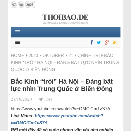
07
08
2026
HOME
2020
OKTOBER
21
CHÍNH TRỊ
BẮC
KINH “TRÓI” HÀ NỘI – ĐẢNG BẤT LỰC NHÌN TRUNG
QUỐC Ở BIỂN ĐÔNG
Bắc Kinh “trói” Hà Nội – Đảng bất
lực nhìn Trung Quốc ở Biển Đông
21/10/2020
|
|
1.014
https://www.youtube.com/watch?v=OMClCm1vS7A
Link Video:
https://www.youtube.com/watch?
v=OMClCm1vS7A
RFI mới đây đã có cuộc phỏng vấn với nhà nghiên