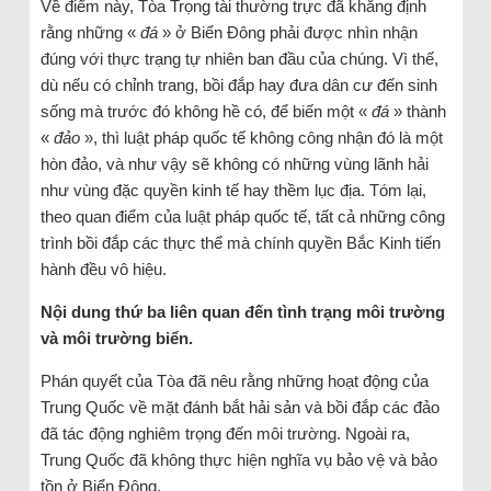
Về điểm này, Tòa Trọng tài thường trực đã khẳng định
rằng những «
đá
» ở Biển Đông phải được nhìn nhận
đúng với thực trạng tự nhiên ban đầu của chúng. Vì thế,
dù nếu có chỉnh trang, bồi đắp hay đưa dân cư đến sinh
sống mà trước đó không hề có, để biến một «
đá
» thành
«
đảo
», thì luật pháp quốc tế không công nhận đó là một
hòn đảo, và như vậy sẽ không có những vùng lãnh hải
như vùng đặc quyền kinh tế hay thềm lục địa. Tóm lại,
theo quan điểm của luật pháp quốc tế, tất cả những công
trình bồi đắp các thực thể mà chính quyền Bắc Kinh tiến
hành đều vô hiệu.
Nội dung thứ ba liên quan đến tình trạng môi trường
và môi trường biển.
Phán quyết của Tòa đã nêu rằng những hoạt động của
Trung Quốc về mặt đánh bắt hải sản và bồi đắp các đảo
đã tác động nghiêm trọng đến môi trường. Ngoài ra,
Trung Quốc đã không thực hiện nghĩa vụ bảo vệ và bảo
tồn ở Biển Đông.