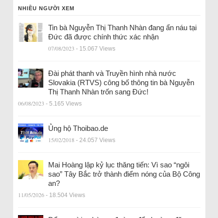
NHIỀU NGƯỜI XEM
Tin bà Nguyễn Thị Thanh Nhàn đang ẩn náu tại
Đức đã được chính thức xác nhận
07/08/2023
- 15.067 Views
Đài phát thanh và Truyền hình nhà nước
Slovakia (RTVS) công bố thông tin bà Nguyễn
Thị Thanh Nhàn trốn sang Đức!
06/08/2023
- 5.165 Views
Ủng hộ Thoibao.de
15/02/2018
- 24.057 Views
Mai Hoàng lập kỷ lục thăng tiến: Vì sao “ngôi
sao” Tây Bắc trở thành điểm nóng của Bộ Công
an?
11/05/2026
- 18.504 Views