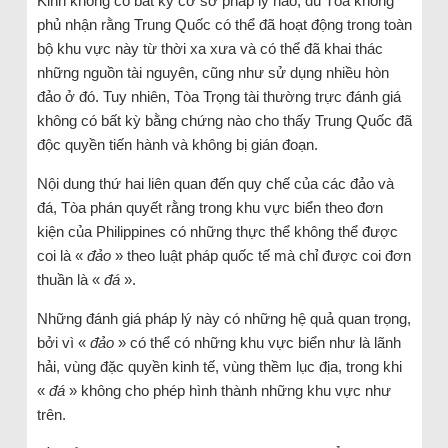
Kinh không có bất kỳ cơ sở pháp lý nào, dù Tòa không
phủ nhận rằng Trung Quốc có thể đã hoạt động trong toàn
bộ khu vực này từ thời xa xưa và có thể đã khai thác
những nguồn tài nguyên, cũng như sử dụng nhiều hòn
đảo ở đó. Tuy nhiên, Tòa Trọng tài thường trực đánh giá
không có bất kỳ bằng chứng nào cho thấy Trung Quốc đã
độc quyền tiến hành và không bị gián đoạn.
Nội dung thứ hai liên quan đến quy chế của các đảo và
đá, Tòa phán quyết rằng trong khu vực biển theo đơn
kiện của Philippines có những thực thể không thể được
coi là «
đảo
» theo luật pháp quốc tế mà chỉ được coi đơn
thuần là «
đá
».
Những đánh giá pháp lý này có những hệ quả quan trọng,
bởi vì «
đảo
» có thể có những khu vực biển như là lãnh
hải, vùng đặc quyền kinh tế, vùng thềm lục địa, trong khi
«
đá
» không cho phép hình thành những khu vực như
trên.