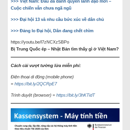
>>> Việt Nam: Đấu đá dành quyền lãnh đạo mới –
Cuộc chiến vẫn chưa ngã ngũ
>>> Đại hội 13 và nhu cầu bức xúc về dân chủ
>>> Đảng lo Đại hội, Dân đang chết chìm
https://youtu.be/l7zNCXzSBPo
Bị Trung Quốc ép – Nhật Bản tìm thấy gì ở Việt Nam?
Cách cài vượt tường lửa miễn phí:
Điện thoại di động (mobile phone)
=
https://bit.ly/2QCRpE7
Trình duyệt (browser) =
https://bit.ly/3hKTidT