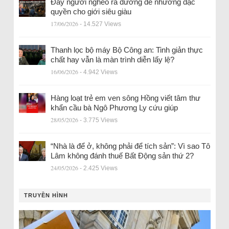
Đẩy người nghèo ra đường để nhường đặc
quyền cho giới siêu giàu
17/06/2026
- 14.527 Views
Thanh lọc bộ máy Bộ Công an: Tinh giản thực
chất hay vẫn là màn trình diễn lấy lệ?
16/06/2026
- 4.942 Views
Hàng loạt trẻ em ven sông Hồng viết tâm thư
khẩn cầu bà Ngô Phương Ly cứu giúp
28/05/2026
- 3.775 Views
“Nhà là để ở, không phải để tích sản”: Vì sao Tô
Lâm không đánh thuế Bất Động sản thứ 2?
24/05/2026
- 2.425 Views
TRUYỀN HÌNH