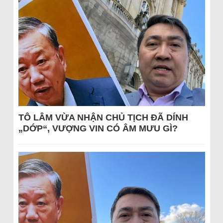
TÔ LÂM VỪA NHẬN CHỦ TỊCH ĐÃ DÍNH
„DỚP“, VƯỢNG VIN CÓ ÂM MƯU GÌ?