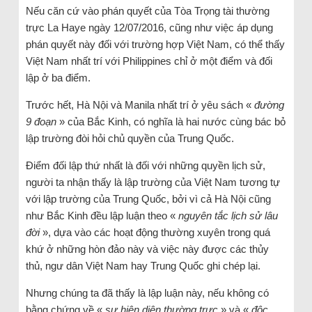
Nếu căn cứ vào phán quyết của Tòa Trọng tài thường
trực La Haye ngày 12/07/2016, cũng như việc áp dụng
phán quyết này đối với trường hợp Việt Nam, có thể thấy
Việt Nam nhất trí với Philippines chỉ ở một điểm và đối
lập ở ba điểm.
Trước hết, Hà Nội và Manila nhất trí ở yêu sách «
đường
9 đoạn
» của Bắc Kinh, có nghĩa là hai nước cùng bác bỏ
lập trường đòi hỏi chủ quyền của Trung Quốc.
Điểm đối lập thứ nhất là đối với những quyền lịch sử,
người ta nhận thấy là lập trường của Việt Nam tương tự
với lập trường của Trung Quốc, bởi vì cả Hà Nội cũng
như Bắc Kinh đều lập luận theo «
nguyên tắc lịch sử lâu
đời
», dựa vào các hoạt động thường xuyên trong quá
khứ ở những hòn đảo này và việc này được các thủy
thủ, ngư dân Việt Nam hay Trung Quốc ghi chép lại.
Nhưng chúng ta đã thấy là lập luận này, nếu không có
bằng chứng về «
sự hiện diện thường trực
» và «
độc