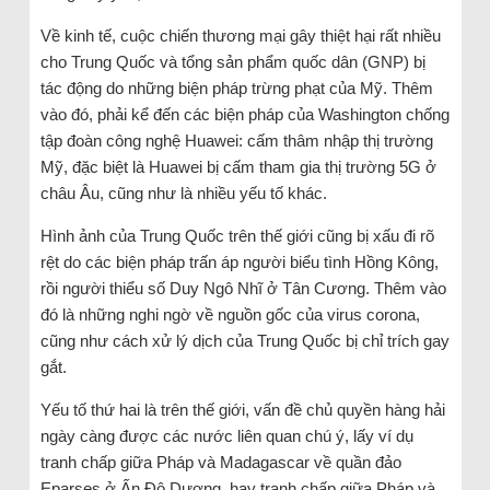
Về kinh tế, cuộc chiến thương mại gây thiệt hại rất nhiều
cho Trung Quốc và tổng sản phẩm quốc dân (GNP) bị
tác động do những biện pháp trừng phạt của Mỹ. Thêm
vào đó, phải kể đến các biện pháp của Washington chống
tập đoàn công nghệ Huawei: cấm thâm nhập thị trường
Mỹ, đặc biệt là Huawei bị cấm tham gia thị trường 5G ở
châu Âu, cũng như là nhiều yếu tố khác.
Hình ảnh của Trung Quốc trên thế giới cũng bị xấu đi rõ
rệt do các biện pháp trấn áp người biểu tình Hồng Kông,
rồi người thiểu số Duy Ngô Nhĩ ở Tân Cương. Thêm vào
đó là những nghi ngờ về nguồn gốc của virus corona,
cũng như cách xử lý dịch của Trung Quốc bị chỉ trích gay
gắt.
Yếu tố thứ hai là trên thế giới, vấn đề chủ quyền hàng hải
ngày càng được các nước liên quan chú ý, lấy ví dụ
tranh chấp giữa Pháp và Madagascar về quần đảo
Eparses ở Ấn Độ Dương, hay tranh chấp giữa Pháp và