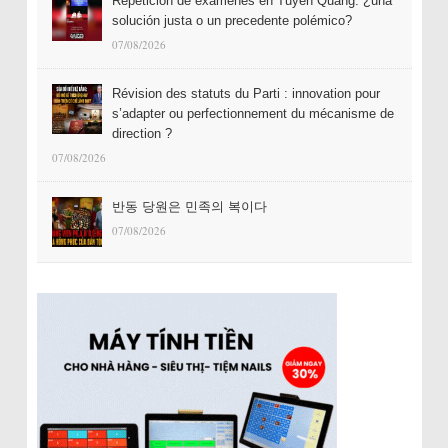
Repetición de exámenes en Tuyên Quang: ¿una
solución justa o un precedente polémico?
07/08/2026
Révision des statuts du Parti : innovation pour
s’adapter ou perfectionnement du mécanisme de
direction ?
07/08/2026
반동 당원은 민족의 복이다
07/08/2026