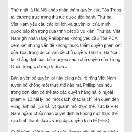
Thứ nhất là Hà Nội chấp nhận thẩm quyền của Tòa Trọng
tài thường trực trong thủ tục được tiến hành. Thứ hai,
Việt Nam yêu cầu các lợi ích và quyền lợi của mình
được bảo tồn trong quá trình xét xử vụ kiện. Thứ ba, Việt
Nam ghi nhận rằng Philippines không yêu cầu Tòa PCA
xem xét những vấn đề không thuộc thẩm quyền phán xét
của Tòa, trong đó có vấn đề chủ quyền. Thứ tư, Hà Nội
tái khẳng định bác bỏ mọi yêu sách chủ quyền của Trung
Quốc trong «
đường 9 đoạn
».
Bản tuyên bố quyền lợi này cũng nêu rõ rằng Việt Nam
tuyên bố không một thực thể nào mà Philippines nêu
trong đơn kiện có thể tạo các quyền hàng hải ở ngoài
phạm vi 12 hải lý, nói một cách khác là chỉ liên quan đến
vùng lãnh hải (12 hải lý) quanh mỗi thực thể. Tức là Việt
Nam ngầm chấp nhận quyết định là không một thực thể
nào hình thành được vùng đặc quyền kinh tế (EEZ).
Cuối cùng, Việt Nam yêu cầu được nhận tất cả mọi bản