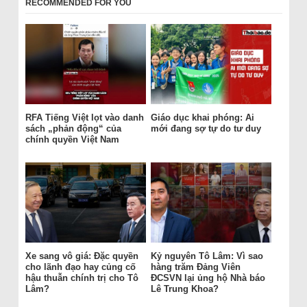
RECOMMENDED FOR YOU
RFA Tiếng Việt lọt vào danh
Giáo dục khai phóng: Ai
sách „phản động“ của
mới đang sợ tự do tư duy
chính quyền Việt Nam
Xe sang vô giá: Đặc quyền
Kỷ nguyên Tô Lâm: Vì sao
cho lãnh đạo hay củng cố
hàng trăm Đảng Viên
hậu thuẫn chính trị cho Tô
ĐCSVN lại ủng hộ Nhà báo
Lâm?
Lê Trung Khoa?