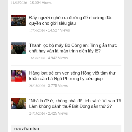
11/05/2026
- 18.504 Views
Đẩy người nghèo ra đường để nhường đặc
quyền cho giới siêu giàu
17/06/2026
- 14.527 Views
Thanh lọc bộ máy Bộ Công an: Tinh giản thực
chất hay vẫn là màn trình diễn lấy lệ?
16/06/2026
- 4.942 Views
Hàng loạt trẻ em ven sông Hồng viết tâm thư
khẩn cầu bà Ngô Phương Ly cứu giúp
28/05/2026
- 3.775 Views
“Nhà là để ở, không phải để tích sản”: Vì sao Tô
Lâm không đánh thuế Bất Động sản thứ 2?
24/05/2026
- 2.425 Views
TRUYỀN HÌNH