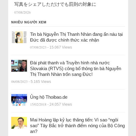
写真をシェアしただけでも罰則の対象に
07/08/2026
NHIỀU NGƯỜI XEM
Tin bà Nguyễn Thị Thanh Nhàn đang ẩn náu tại
Đức đã được chính thức xác nhận
07/08/2023
- 15.067 Views
Đài phát thanh và Truyền hình nhà nước
Slovakia (RTVS) công bố thông tin bà Nguyễn
Thị Thanh Nhàn trốn sang Đức!
06/08/2023
- 5.165 Views
Ủng hộ Thoibao.de
15/02/2018
- 24.057 Views
Mai Hoàng lập kỷ lục thăng tiến: Vì sao “ngôi
sao” Tây Bắc trở thành điểm nóng của Bộ Công
an?