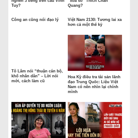
nghẽn 3 tiếng trên cầu Vĩnh
“xóa sổ” Thích Chân
Tuy?
Quang?
Công an cũng nói đạo lý
Việt Nam 2130: Tương lai xa
hơn cả một thế kỷ
Tô Lâm nói “thuận cán bộ,
khổ nhân dân” – Lời nói
Hoa Kỳ điều tra tài sản lãnh
mới, cách làm cũ
đạo Trung Quốc: Liệu Việt
Nam có nên nhìn lại chính
mình