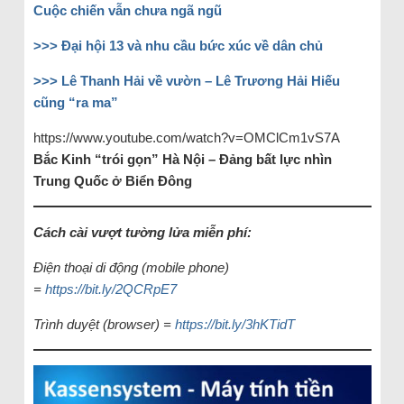
Cuộc chiến vẫn chưa ngã ngũ
>>> Đại hội 13 và nhu cầu bức xúc về dân chủ
>>> Lê Thanh Hải về vườn – Lê Trương Hải Hiếu
cũng “ra ma”
https://www.youtube.com/watch?v=OMClCm1vS7A
Bắc Kinh “trói gọn” Hà Nội – Đảng bất lực nhìn
Trung Quốc ở Biển Đông
Cách cài vượt tường lửa miễn phí:
Điện thoại di động (mobile phone)
=
https://bit.ly/2QCRpE7
Trình duyệt (browser) =
https://bit.ly/3hKTidT