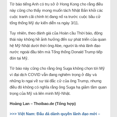
Tờ báo tiếng Anh có trụ sở ở Hong Kong cho rằng điều
này cũng cho thấy mong muốn tách Nhật Bản khỏi các
cuộc tranh cãi chính trị đang nổ ra trước cuộc bầu cử
tổng thống Mỹ dự kiến diễn ra ngày 3/11.
Tuy nhiên, theo đánh giá của Hoàn cầu Thời báo, động
thái này không hề ảnh hưởng đến sự phát triển của quan
hệ Mỹ-Nhật dưới thời ông Abe, người là nhà lãnh đạo
nước ngoài đầu tiên mà Tổng thống Donald Trump tiếp
đón tại Mỹ.
Tờ báo này cũng cho rằng ông Suga không chọn tới Mỹ
vì đại dịch COVID vẫn đang nghiêm trọng ở đây và
những lo ngại về sự tái đắc cử của ông Trump, nhưng
điều đó không có nghĩa rằng ông Suga hạ giảm tầm quan
trọng của Mỹ và liên minh Mỹ-Nhật.
Hoàng Lan – Thoibao.de (Tổng hợp)
>>> Việt Nam: Đấu đá dành quyền lãnh đạo mới –