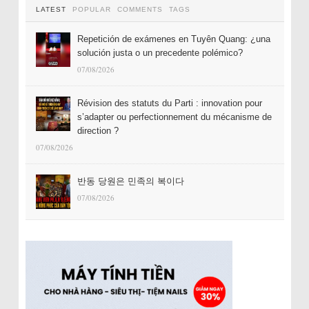
LATEST
POPULAR
COMMENTS
TAGS
Repetición de exámenes en Tuyên Quang: ¿una
solución justa o un precedente polémico?
07/08/2026
Révision des statuts du Parti : innovation pour
s’adapter ou perfectionnement du mécanisme de
direction ?
07/08/2026
반동 당원은 민족의 복이다
07/08/2026