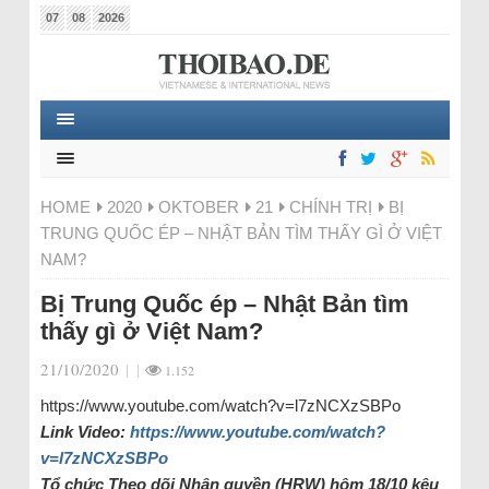
07
08
2026
HOME
2020
OKTOBER
21
CHÍNH TRỊ
BỊ
TRUNG QUỐC ÉP – NHẬT BẢN TÌM THẤY GÌ Ở VIỆT
NAM?
Bị Trung Quốc ép – Nhật Bản tìm
thấy gì ở Việt Nam?
21/10/2020
|
|
1.152
https://www.youtube.com/watch?v=l7zNCXzSBPo
Link Video:
https://www.youtube.com/watch?
v=l7zNCXzSBPo
Tổ chức Theo dõi Nhân quyền (HRW) hôm 18/10 kêu