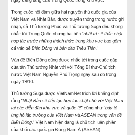
ngày càng tăng của Trung Quốc trong khu vực.
Trong cuộc hội đàm giữa hai nguyên thủ quốc gia của
Việt Nam và Nhật Bản, được truyền thông trong nước ghi
nhận, cả Thủ tướng Phúc và Thủ tướng Suga đều không
nhắc tới Trung Quốc nhưng hai bên “
nhất trí sẽ thắc chặt
hợp tác trước những thách thức trong khu vực bao gồm
cả vấn đề Biển Đông và bán đảo Triều Tiên
.”
Vấn đề Biển Đông cũng được nhắc tới trong cuộc gặp
của tân Thủ tướng Nhật với với Tổng Bí thư-Chủ tịch
nước Việt Nam Nguyễn Phú Trọng ngay sau đó trong
ngày 19/10.
Thủ tướng Suga được VietNamNet trích lời khẳng định
rằng “
Nhật Bản sẽ tiếp tục hợp tác chặt chẽ với Việt Nam
tại các diễn đàn khu vực và quốc tế
” cũng như “
bày tỏ
ủng hộ lập trường của Việt Nam và ASEAN trong vấn đề
Biển Đông
.” Việt Nam hiện đang là chủ tịch luân phiên
của khối các quốc gia Đông Nam Á (ASEAN).