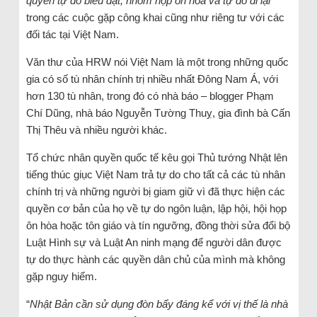
quyền tự do biểu đạt, nhóm họp ôn hòa và tự do đi lại
”
trong các cuộc gặp công khai cũng như riêng tư với các
đối tác tại Việt Nam.
Văn thư của HRW nói Việt Nam là một trong những quốc
gia có số tù nhân chính trị nhiều nhất Đông Nam Á, với
hơn 130 tù nhân, trong đó có nhà báo – blogger Phạm
Chí Dũng, nhà báo Nguyễn Tường Thuỵ, gia đình bà Cấn
Thị Thêu và nhiều người khác.
Tổ chức nhân quyền quốc tế kêu gọi Thủ tướng Nhật lên
tiếng thúc giục Việt Nam trả tự do cho tất cả các tù nhân
chính trị và những người bị giam giữ vì đã thực hiện các
quyền cơ bản của họ về tự do ngôn luận, lập hội, hội họp
ôn hòa hoặc tôn giáo và tín ngưỡng, đồng thời sửa đổi bộ
Luật Hình sự và Luật An ninh mạng để người dân được
tự do thực hành các quyền dân chủ của mình mà không
gặp nguy hiểm.
“
Nhật Bản cần sử dụng đòn bẩy đáng kể với vị thế là nhà