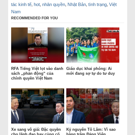
tác kinh tế
,
hot
,
nhân quyền
,
Nhật Bản
,
tình trạng
,
Việt
Nam
RECOMMENDED FOR YOU
RFA Tiếng Việt lọt vào danh
Giáo dục khai phóng: Ai
sách „phản động“ của
mới đang sợ tự do tư duy
chính quyền Việt Nam
Xe sang vô giá: Đặc quyền
Kỷ nguyên Tô Lâm: Vì sao
cho lãnh đạo hay củng cố
hàng trăm Đảng Viên