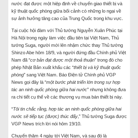
nước đạt được một hiệp định về chuyển giao thiết bị và
kỹ thuật quốc phòng giữa bối cảnh có những lo ngại về
sự ảnh hưởng tăng cao của Trung Quốc trong khu vực.
Tại cuộc hội đàm với Thủ tướng Nguyễn Xuân Phúc tại
Hà Nội trong ngày làm việc đầu tiên tại Việt Nam, Thủ
tướng Suga, người mới lên nhậm chức thay Thủ tướng
Shinzo Abe hôm 18/9, và người đứng đầu Chính phủ Việt
Nam đã “
cơ bản đạt được một thoả thuận
” trong đó cho
phép Nhật Bản xuất khẩu các “
thiết bị và kỹ thuật quốc
phòng
” sang Việt Nam. Báo Điện tử Chính phủ VGP
News gọi đây là “
một bước phát triển lớn trong sự hợp
tác an ninh quốc phòng giữa hai nước
” nhưng không đưa
ra chi tiết cụ thể về các thương vụ mua bán thiết bị này.
“
Tôi tin chắc rằng, hợp tác an ninh quốc phòng giữa hai
nước sẽ tiếp tục (được) thúc đẩy
,” Thủ tướng Suga được
VGP News trích lời nói hôm 19/10.
Chuyến thăm 4 ngày tới Việt Nam, và sau đó là