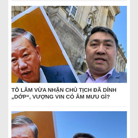
TÔ LÂM VỪA NHẬN CHỦ TỊCH ĐÃ DÍNH
„DỚP“, VƯỢNG VIN CÓ ÂM MƯU GÌ?