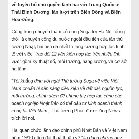
về tuyên bố chủ quyền lãnh hải với Trung Quốc ở
Thái Bình Dương, lần lượt trên Biển Đông và Biển
Hoa Đông.
Cũng trong chuyến thăm của ông Suga tới Hà Nội, đồng
thời là chuyến công du nước ngoài đầu tiên của tân thủ
tướng Nhật, hai bên đã nhất trí tăng cường hợp tác kinh
tế với việc “
trao đổi 12 văn kiện hợp tác trên nhiều lĩnh
vực
” gồm kỹ thuật số, môi trường, năng lượng, và cơ sở
hạ tầng.
“
Tôi khẳng định với ngài Thủ tướng Suga về việc Việt
Nam chuẩn bị sẵn sàng điều kiện về đất đai, nguồn lực,
môi trường, chính sách để chung tay hợp tác cùng các
doanh nghiệp Nhật Bản có thể đầu tư kinh doanh thành
công tại Việt Nam
,” Thủ tướng Phúc được Zing News
trích lời nói.
Hai quan chức lãnh đạo chính phủ Nhật Bản và Việt Nam
hôm 19/10 cũng đạt thoả thuận về “
áp dụng những quy