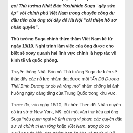
gọi Thủ tướng Nhật Bản Yoshihide Suga “gây sức
ép” với chính phủ Việt Nam trong chuyến công du
đầu tiên của ông tới đây để Hà Nội “cải thiện hồ sơ
nhân quyền”.
Thủ tướng Suga chính thức thăm Việt Nam kể từ
ngày 19/10. Nghị trình làm việc của ông được cho
biết sẽ xoay quanh hai lĩnh vực chính là hợp tác về
kinh tế và quốc phòng.
Truyền thông Nhật Bản nói Thủ tướng Suga dự kiến sẽ
thúc đẩy các nỗ lực nhằm đạt được một “
Ấn Độ Dương –
Thái Bình Dương tự do và rộng mở
” nhằm chống lại ảnh
hưởng ngày càng tăng của Trung Quốc trong khu vực.
Trước đó, vào ngày 16/10, tổ chức Theo dõi Nhân quyền
có trụ sở ở New York, Mỹ, gửi một văn thư kêu gọi ông
Suga “
nêu quan ngại về tình trạng vi phạm các quyền dân
sự và chính trị lan rộng khắp Việt Nam, trong đó có