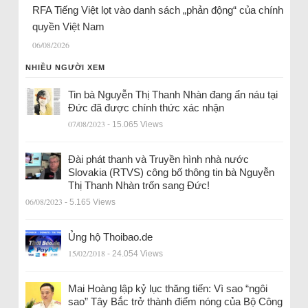
RFA Tiếng Việt lọt vào danh sách „phản động“ của chính
quyền Việt Nam
06/08/2026
NHIỀU NGƯỜI XEM
Tin bà Nguyễn Thị Thanh Nhàn đang ẩn náu tại
Đức đã được chính thức xác nhận
07/08/2023
- 15.065 Views
Đài phát thanh và Truyền hình nhà nước
Slovakia (RTVS) công bố thông tin bà Nguyễn
Thị Thanh Nhàn trốn sang Đức!
06/08/2023
- 5.165 Views
Ủng hộ Thoibao.de
15/02/2018
- 24.054 Views
Mai Hoàng lập kỷ lục thăng tiến: Vì sao “ngôi
sao” Tây Bắc trở thành điểm nóng của Bộ Công