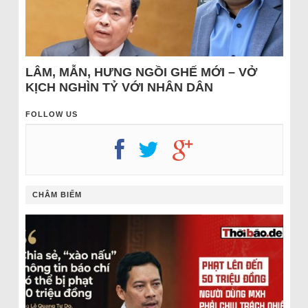
LÂM, MẪN, HƯNG NGỒI GHẾ MỚI – VỞ
KỊCH NGHÌN TỶ VỚI NHÂN DÂN
FOLLOW US
CHÂM BIẾM