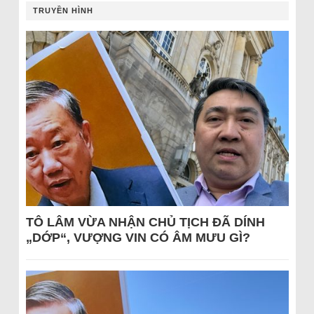
TRUYỀN HÌNH
TÔ LÂM VỪA NHẬN CHỦ TỊCH ĐÃ DÍNH
„DỚP“, VƯỢNG VIN CÓ ÂM MƯU GÌ?