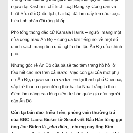
người tại Kashmir, chỉ trích Luật Đăng ký Công dân và
Luật Sửa đổi Quốc tịch, hai luật đã làm dấy lên các cuộc
biểu tình phản đối rộng khắp.
Phó tổng thống đắc cử Kamala Harris – người mang một
nửa dòng máu Ấn Độ – cũng đã lớn tiếng nói về một số
chính sách mang tính chủ nghĩa dân tộc Ấn Độ của chính
phủ.
Nhưng gốc rễ Ấn Độ của bà sẽ tạo tâm trạng hồ hởi ở
hầu hết các nơi trên cả nước. Việc con gái của một phụ
nữ Ấn Độ, người sinh ra và lớn lên tại thành phố Chennai,
sắp trở thành người đứng thứ hai tại Nhà Trắng là thời
điểm làm dâng cao lòng niềm tự hào quốc gia của người
dân Ấn Độ.
Còn tại bán đảo Triều Tiên, phóng viên thường trú
của BBC Laura Bicker từ Seoul viết Bắc Hàn từng gọi
ông Joe Biden là „
chó điên
„, nhưng nay ông Kim