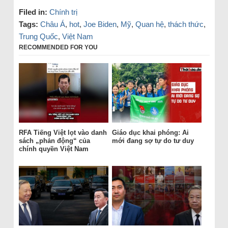
Filed in:
Chính trị
Tags:
Châu Á
,
hot
,
Joe Biden
,
Mỹ
,
Quan hệ
,
thách thức
,
Trung Quốc
,
Việt Nam
RECOMMENDED FOR YOU
RFA Tiếng Việt lọt vào danh
Giáo dục khai phóng: Ai
sách „phản động“ của
mới đang sợ tự do tư duy
chính quyền Việt Nam