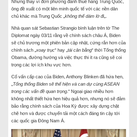
Nhưng thay vì đơn phương đánh thuế hàng Trung Quốc,
ông đề xuất có một liên minh quốc tế với các nền dân
chủ khác mà Trung Quốc „
không thể dám lờ đi
„.
Nhà quan sát Sebastian Strangio bình luận trên tờ The
Diplomat ngày 03/11 rằng về chính sách châu Á, Biden
sẽ chủ trương một phiên bản cập nhật, cứng rắn hơn của
chính sách „
xoay trục
“ hay „
tái cân bằng
“ thời Tổng thống
Obama, đường hướng và việc thực thi ít ra cũng sẽ coi
trọng các lợi ích khu vực hơn.
Cố vấn cấp cao của Biden, Anthony Blinken đã hứa hẹn,
„
Tổng thống Biden sẽ thể hiện và can dự cùng ASEAN
trong các vấn đề quan trọng
.“ Ngoại giao nhiều hơn
không nhất thiết hứa hẹn hiệu quả hơn, nhưng nó sẽ đảm
bảo rằng chính sách của Hoa Kỳ được xây dựng chặt
chẽ hơn và được chuyển tải một cách đáng tin cậy tới
các quốc gia Đông Nam Á.