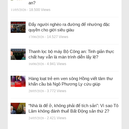
an?
11/05/2026
- 18.500 Views
Đẩy người nghèo ra đường để nhường đặc
quyền cho giới siêu giàu
17/06/2026
- 14.527 Views
Thanh lọc bộ máy Bộ Công an: Tinh giản thực
chất hay vẫn là màn trình diễn lấy lệ?
16/06/2026
- 4.941 Views
Hàng loạt trẻ em ven sông Hồng viết tâm thư
khẩn cầu bà Ngô Phương Ly cứu giúp
28/05/2026
- 3.772 Views
“Nhà là để ở, không phải để tích sản”: Vì sao Tô
Lâm không đánh thuế Bất Động sản thứ 2?
24/05/2026
- 2.421 Views