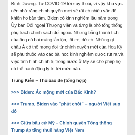
Bình Dương. Từ COVID-19 tới suy thoái, vì vậy khu vực
nên nhớ rằng chính quyền mới sẽ rất có nhiều vấn đề
khiến họ bận tâm. Biden có kinh nghiệm lâu năm trong
Ủy ban Đối ngoại Thượng viện và từng là phó tổng thống
phụ trách chính sách đối ngoại. Nhưng bảng thành tích
của ông có hai mảng lẫn lộn, tốt có, dở có. Những gì
châu Á có thể mong đợi từ chính quyền mới của Hoa Kỳ
sẽ phụ thuộc vào các bài học kinh nghiệm được rút ra và
việc tình hình chính trị trong nước ở Mỹ sẽ cho phép họ
có thể hành động lý trí tới mức nào.
Trung Kiên – Thoibao.de (tổng hợp)
>>> Biden: Ác mộng mới của Bắc Kinh?
>>> Trump, Biden vào “phút chót” – người Việt sụp
đổ
>>> Giữa bầu cử Mỹ – Chính quyền Tổng thống
Trump áp tăng thuế hàng Việt Nam