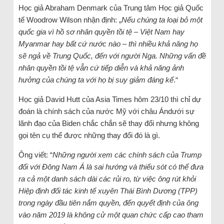
Học giả Abraham Denmark của Trung tâm Học giả Quốc
tế Woodrow Wilson nhận định: „
Nếu chúng ta loại bỏ một
quốc gia vì hồ sơ nhân quyền tồi tệ – Việt Nam hay
Myanmar hay bất cứ nước nào – thì nhiều khả năng họ
sẽ ngả về Trung Quốc, đến với người Nga. Những vấn đề
nhân quyền tồi tệ vẫn cứ tiếp diễn và khả năng ảnh
hưởng của chúng ta với họ bị suy giảm đáng kể
.“
Học giả David Hutt của Asia Times hôm 23/10 thì chỉ dự
đoán là chính sách của nước Mỹ với châu Ándưới sự
lãnh đạo của Biden chắc chắn sẽ thay đổi nhưng không
gọi tên cụ thể được những thay đổi đó là gì.
Ông viết: “
Những người xem các chính sách của Trump
đối với Đông Nam Á là sai hướng và thiếu sót có thể đưa
ra cả một danh sách dài các rủi ro, từ việc ông rút khỏi
Hiệp định đối tác kinh tế xuyên Thái Bình Dương (TPP)
trong ngày đầu tiên nắm quyền, đến quyết định của ông
vào năm 2019 là không cử một quan chức cấp cao tham