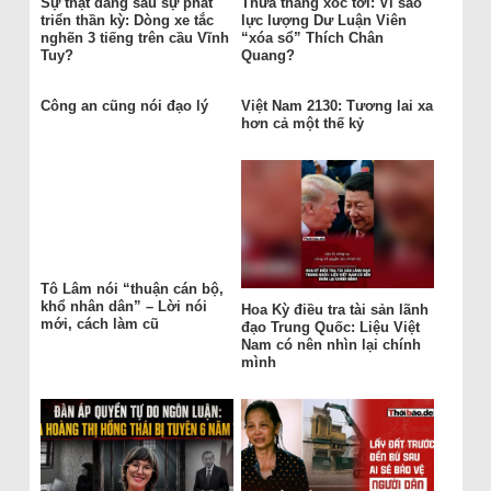
Sự thật đằng sau sự phát
Thừa thắng xốc tới: Vì sao
triển thần kỳ: Dòng xe tắc
lực lượng Dư Luận Viên
nghẽn 3 tiếng trên cầu Vĩnh
“xóa sổ” Thích Chân
Tuy?
Quang?
Công an cũng nói đạo lý
Việt Nam 2130: Tương lai xa
hơn cả một thế kỷ
Tô Lâm nói “thuận cán bộ,
khổ nhân dân” – Lời nói
Hoa Kỳ điều tra tài sản lãnh
mới, cách làm cũ
đạo Trung Quốc: Liệu Việt
Nam có nên nhìn lại chính
mình