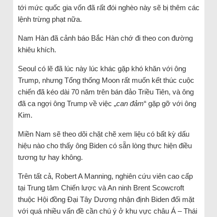
tới mức quốc gia vốn đã rất đói nghèo này sẽ bị thêm các
lệnh trừng phạt nữa.
Nam Hàn đã cảnh báo Bắc Hàn chớ đi theo con đường
khiêu khích.
Seoul có lẽ đã lúc này lúc khác gặp khó khăn với ông
Trump, nhưng Tổng thống Moon rất muốn kết thúc cuộc
chiến đã kéo dài 70 năm trên bán đảo Triều Tiên, và ông
đã ca ngợi ông Trump về việc „
can đảm
“ gặp gỡ với ông
Kim.
Miền Nam sẽ theo dõi chặt chẽ xem liệu có bất kỳ dấu
hiệu nào cho thấy ông Biden có sẵn lòng thực hiện điều
tương tự hay không.
Trên tất cả, Robert A Manning, nghiên cứu viên cao cấp
tại Trung tâm Chiến lược và An ninh Brent Scowcroft
thuộc Hội đồng Đại Tây Dương nhận định Biden đối mặt
với quá nhiều vấn đề cần chú ý ở khu vực châu Á – Thái