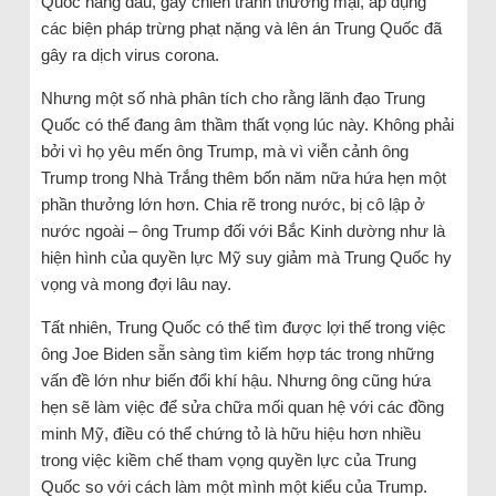
Quốc hàng đầu, gây chiến tranh thương mại, áp dụng
các biện pháp trừng phạt nặng và lên án Trung Quốc đã
gây ra dịch virus corona.
Nhưng một số nhà phân tích cho rằng lãnh đạo Trung
Quốc có thể đang âm thầm thất vọng lúc này. Không phải
bởi vì họ yêu mến ông Trump, mà vì viễn cảnh ông
Trump trong Nhà Trắng thêm bốn năm nữa hứa hẹn một
phần thưởng lớn hơn. Chia rẽ trong nước, bị cô lập ở
nước ngoài – ông Trump đối với Bắc Kinh dường như là
hiện hình của quyền lực Mỹ suy giảm mà Trung Quốc hy
vọng và mong đợi lâu nay.
Tất nhiên, Trung Quốc có thể tìm được lợi thế trong việc
ông Joe Biden sẵn sàng tìm kiếm hợp tác trong những
vấn đề lớn như biến đổi khí hậu. Nhưng ông cũng hứa
hẹn sẽ làm việc để sửa chữa mối quan hệ với các đồng
minh Mỹ, điều có thể chứng tỏ là hữu hiệu hơn nhiều
trong việc kiềm chế tham vọng quyền lực của Trung
Quốc so với cách làm một mình một kiểu của Trump.