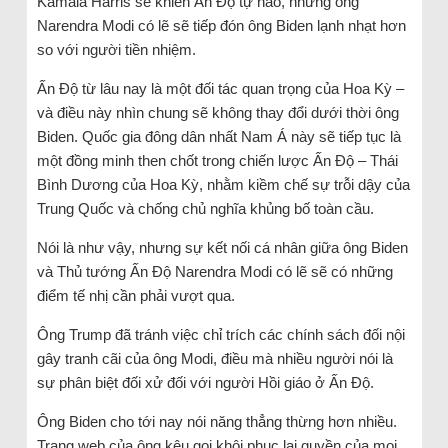
Kamala Harris sẽ khiến Ấn Độ tự hào, nhưng ông
Narendra Modi có lẽ sẽ tiếp đón ông Biden lạnh nhạt hơn
so với người tiền nhiệm.
Ấn Độ từ lâu nay là một đối tác quan trọng của Hoa Kỳ –
và điều này nhìn chung sẽ không thay đổi dưới thời ông
Biden. Quốc gia đông dân nhất Nam Á này sẽ tiếp tục là
một đồng minh then chốt trong chiến lược Ấn Độ – Thái
Bình Dương của Hoa Kỳ, nhằm kiềm chế sự trỗi dậy của
Trung Quốc và chống chủ nghĩa khủng bố toàn cầu.
Nói là như vậy, nhưng sự kết nối cá nhân giữa ông Biden
và Thủ tướng Ấn Độ Narendra Modi có lẽ sẽ có những
điểm tế nhị cần phải vượt qua.
Ông Trump đã tránh việc chỉ trích các chính sách đối nội
gây tranh cãi của ông Modi, điều mà nhiều người nói là
sự phân biệt đối xử đối với người Hồi giáo ở Ấn Độ.
Ông Biden cho tới nay nói năng thẳng thừng hơn nhiều.
Trang web của ông kêu gọi khôi phục lại quyền của mọi