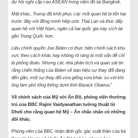
dự hội nghị cấp cao ASEAN trong năm đó tại Bangkok.
Mặt khác, Trump đã khôi phục các mối quan hệ bị tổn hại
trước đây với đồng minh hiệp ước Thái Lan và thúc đẩy
quan hệ với Việt Nam, ngăn cả hai quốc gia này xích lại
gần Trung Quốc hơn.
Liệu chính quyền Joe Biden có thực hiện chính sách khu
vực theo cách khác hay không rõ ràng là một vấn đề chỉ
là phỏng đoán. Nhưng các nhà phân tích và quan sát tin
rằng chiến thắng của Biden sẽ báo hiệu sự thay đổi đang
đến gần, một sự thay đổi vừa giống vừa khác so với khi
ông làm phó tổng thống dưới thời Barack Obama
.”
Về chính sách của Mỹ với Ấn Độ, phóng viên thường
trú của BBC Rajini Vaidyanathan tường thuật từ
Dheli cho rằng quan hệ Mỹ – Ấn chắc chắn có những
đổi khác.
Phóng viên của BBC nhận định gốc gác xuất thân của bà