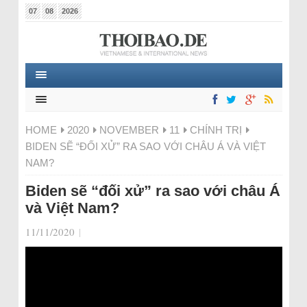
07
08
2026
HOME
2020
NOVEMBER
11
CHÍNH TRỊ
BIDEN SẼ “ĐỐI XỬ” RA SAO VỚI CHÂU Á VÀ VIỆT
NAM?
Biden sẽ “đối xử” ra sao với châu Á
và Việt Nam?
11/11/2020
|