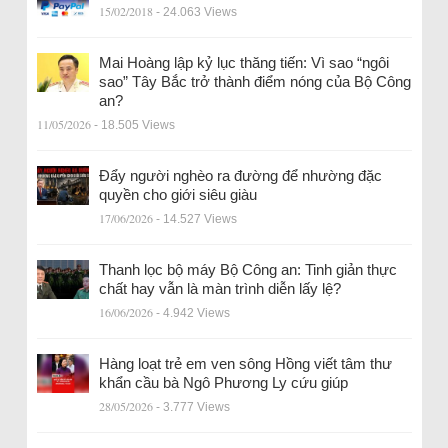
15/02/2018
- 24.063 Views
Mai Hoàng lập kỷ lục thăng tiến: Vì sao “ngôi
sao” Tây Bắc trở thành điểm nóng của Bộ Công
an?
11/05/2026
- 18.505 Views
Đẩy người nghèo ra đường để nhường đặc
quyền cho giới siêu giàu
17/06/2026
- 14.527 Views
Thanh lọc bộ máy Bộ Công an: Tinh giản thực
chất hay vẫn là màn trình diễn lấy lệ?
16/06/2026
- 4.942 Views
Hàng loạt trẻ em ven sông Hồng viết tâm thư
khẩn cầu bà Ngô Phương Ly cứu giúp
28/05/2026
- 3.777 Views