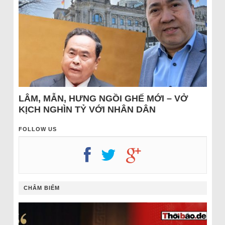
LÂM, MẪN, HƯNG NGỒI GHẾ MỚI – VỞ
KỊCH NGHÌN TỶ VỚI NHÂN DÂN
FOLLOW US
CHÂM BIẾM