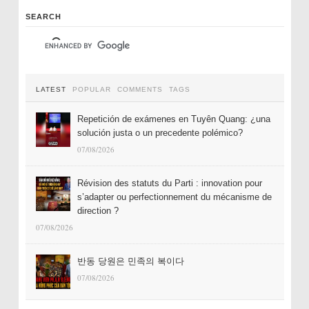
SEARCH
LATEST
POPULAR
COMMENTS
TAGS
Repetición de exámenes en Tuyên Quang: ¿una
solución justa o un precedente polémico?
07/08/2026
Révision des statuts du Parti : innovation pour
s’adapter ou perfectionnement du mécanisme de
direction ?
07/08/2026
반동 당원은 민족의 복이다
07/08/2026