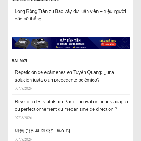
Long Rồng Trần
zu
Bao vây dư luận viên – triệu người
dân sẽ thắng
BÀI MỚI
Repetición de exámenes en Tuyên Quang: ¿una
solución justa o un precedente polémico?
07/08/2026
Révision des statuts du Parti : innovation pour s’adapter
ou perfectionnement du mécanisme de direction ?
07/08/2026
반동 당원은 민족의 복이다
07/08/2026