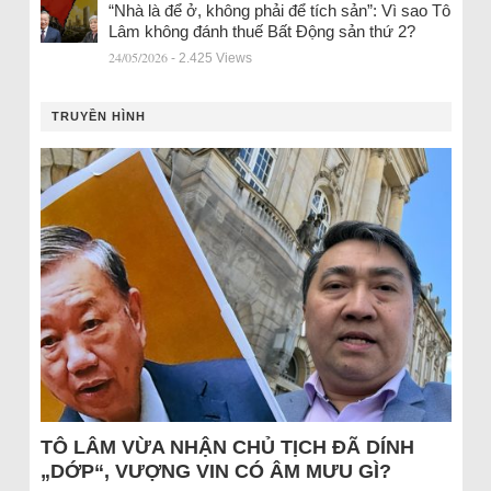
“Nhà là để ở, không phải để tích sản”: Vì sao Tô
Lâm không đánh thuế Bất Động sản thứ 2?
24/05/2026
- 2.425 Views
TRUYỀN HÌNH
TÔ LÂM VỪA NHẬN CHỦ TỊCH ĐÃ DÍNH
„DỚP“, VƯỢNG VIN CÓ ÂM MƯU GÌ?