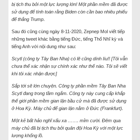
bị tịch thu bởi một lực lượng lớn! Một phần mềm đã được
sử dụng để tính toán rằng Biden còn cần bao nhiêu phiếu
để thắng Trump
.
Sau đó cũng cùng ngày 8-11-2020, Zepnep Mol viết tiếp
những tweet khác bằng tiếng Đức, tiếng Thổ Nhĩ kỳ và
tiếng Anh với nội dung như sau:
Scytl (công ty Tây Ban Nha) có lẽ cũng dính líu!! [Tôi vẫn
chưa thể xác nhận sự chính xác như thế nào. Tôi sẽ viết
khi tôi xác nhận được]
Sắp tới sẽ lớn chuyện. Công ty phần mềm Tây Ban Nha
Scytl đang trong tầm ngắm. Công ty này cung cấp khắp
thế giới phần mềm gian lận bầu cử mà đã được sử dụng
ở Hoa Kỳ. Máy chủ để gian lận nằm ở Đức (Frankfurt).
Một kẻ bất hảo nghĩ xấu xa ……. mỉm cười. Đêm qua
máy chủ đã bị tịch thu bởi quân đội Hoa Kỳ với một lực
lượng khổng lồ.