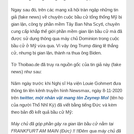
Ngay sau đó, trên các mạng xã hội tràn ngập những tin
giả (fake news) về chuyện cuộc bầu cử tổng thống Mỹ bị
gian lận, công ty phần mềm Tây Ban Nha Scytl, chuyên
cung cấp khắp thế giới phần mềm gian lận bầu cử mà đã
được sử dụng thông qua máy chủ Dominion trong cuộc
bầu cử ở Mỹ vừa qua. Vì vậy ông Trump đáng lẽ thắng
cử, nhưng bị gian lận, thành ra thua ông Biden.
Tờ Thoibao.de đã truy ra nguồn gốc của tin giả này (fake
news) như sau:
Năm ngày trước khi Nghị sĩ Hạ viện Louie Gohmert đưa
thông tin lên kênh truyền hình Newsmax, ngày 8-11-2020
trên
twitter, một nhân vật mang tên Zeynep Mol
(tên họ
của người Thổ Nhĩ Kỳ) đã viết bằng tiếng Đức và kèm
theo bản đồ kết quả bầu cử Mỹ:
Máy chủ đã góp phần gây ra gian lận bầu cử nằm tại
FRANKFURT AM MAIN (Đức) !! !!Đêm qua máy chủ đã