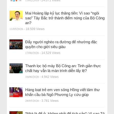
15/02/2018
- 24.071 Views
Mai Hoàng lập kỷ lục thăng tiến: Vì sao “ngôi
sao” Tây Bắc trở thành điểm nóng của Bộ Công
an?
11/05/2026
- 18.509 Views
Đẩy người nghèo ra đường để nhường đặc
quyền cho giới siêu giàu
17/06/2026
- 14.529 Views
Thanh lọc bộ máy Bộ Công an: Tinh giản thực
chất hay vẫn là màn trình diễn lấy lệ?
16/06/2026
- 4.942 Views
Hàng loạt trẻ em ven sông Hồng viết tâm thư
khẩn cầu bà Ngô Phương Ly cứu giúp
28/05/2026
- 3.781 Views
“Nhà là để ở, không phải để tích sản”: Vì sao Tô