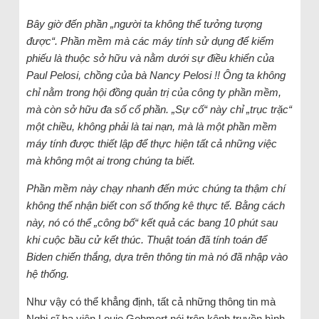
Bây giờ đến phần „người ta không thể tưởng tượng
được“. Phần mềm mà các máy tính sử dụng để kiểm
phiếu là thuộc sở hữu và nằm dưới sự điều khiển của
Paul Pelosi, chồng của bà Nancy Pelosi !! Ông ta không
chỉ nằm trong hội đồng quản trị của công ty phần mềm,
mà còn sở hữu đa số cổ phần. „Sự cố“ này chỉ „trục trặc“
một chiều, không phải là tai nạn, mà là một phần mềm
máy tính được thiết lập để thực hiện tất cả những việc
mà không một ai trong chúng ta biết.
Phần mềm này chạy nhanh đến mức chúng ta thậm chí
không thể nhận biết con số thống kê thực tế. Bằng cách
này, nó có thể „công bố“ kết quả các bang 10 phút sau
khi cuộc bầu cử kết thúc. Thuật toán đã tính toán để
Biden chiến thắng, dựa trên thông tin mà nó đã nhập vào
hệ thống.
Như vậy có thể khẳng định, tất cả những thông tin mà
Nghị sĩ hạ viện Louie Gohmert nói trên kênh truyền hình