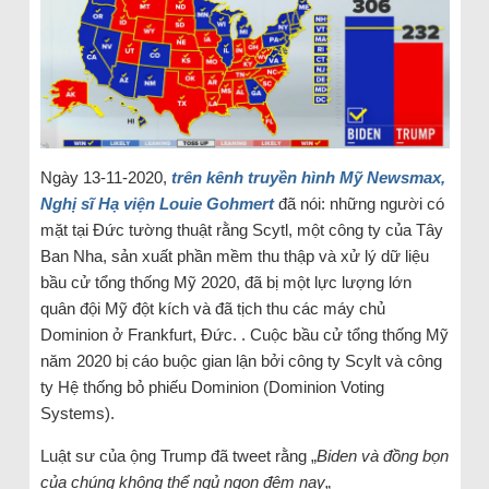
Ngày 13-11-2020,
trên kênh truyền hình Mỹ Newsmax,
Nghị sĩ Hạ viện Louie Gohmert
đã nói: những người có
mặt tại Đức tường thuật rằng Scytl, một công ty của Tây
Ban Nha, sản xuất phần mềm thu thập và xử lý dữ liệu
bầu cử tổng thống Mỹ 2020, đã bị một lực lượng lớn
quân đội Mỹ đột kích và đã tịch thu các máy chủ
Dominion ở Frankfurt, Đức. . Cuộc bầu cử tổng thống Mỹ
năm 2020 bị cáo buộc gian lận bởi công ty Scylt và công
ty Hệ thống bỏ phiếu Dominion (Dominion Voting
Systems).
Luật sư của ộng Trump đã tweet rằng „
Biden và đồng bọn
của chúng không thể ngủ ngon đêm nay
„