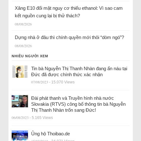
Xăng E10 đối mặt nguy cơ thiếu ethanol: Vì sao cam
kết nguồn cung lại bị thử thách?
08/08/2026
Dựng nhà ở đâu thì chính quyền mới thôi “dòm ngó”?
08/08/2026
NHIỀU NGƯỜI XEM
Tin bà Nguyễn Thị Thanh Nhàn đang ẩn náu tại
Đức đã được chính thức xác nhận
07/08/2023
- 15.070 Views
Đài phát thanh và Truyền hình nhà nước
Slovakia (RTVS) công bố thông tin bà Nguyễn
Thị Thanh Nhàn trốn sang Đức!
06/08/2023
- 5.165 Views
Ủng hộ Thoibao.de