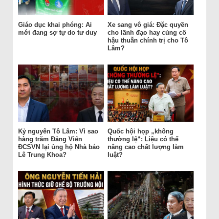
Giáo dục khai phóng: Ai
Xe sang vô giá: Đặc quyền
mới đang sợ tự do tư duy
cho lãnh đạo hay củng cố
hậu thuẫn chính trị cho Tô
Lâm?
Kỷ nguyên Tô Lâm: Vì sao
Quốc hội họp „không
hàng trăm Đảng Viên
thường lệ“: Liệu có thể
ĐCSVN lại ủng hộ Nhà báo
nâng cao chất lượng làm
Lê Trung Khoa?
luật?