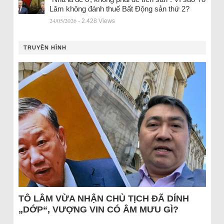
Lâm không đánh thuế Bất Động sản thứ 2?
24/05/2026
- 2.428 Views
TRUYỀN HÌNH
TÔ LÂM VỪA NHẬN CHỦ TỊCH ĐÃ DÍNH
„DỚP“, VƯỢNG VIN CÓ ÂM MƯU GÌ?