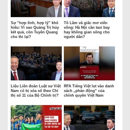
Sự “hợp tình, hợp lý” khó
Tô Lâm và giấc mơ viển
hiểu: Vì sao Quảng Trị hủy
vông: Hà Nội cần taxi bay
kết quả, còn Tuyên Quang
hay không gian sống cho
cho thi lại?
người dân?
Liệu Liên đoàn Luật sư Việt
RFA Tiếng Việt lọt vào danh
Nam có bị xóa sổ theo Chỉ
sách „phản động“ của
thị số 11 của Bộ Chính trị?
chính quyền Việt Nam