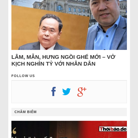
LÂM, MẪN, HƯNG NGỒI GHẾ MỚI – VỞ
KỊCH NGHÌN TỶ VỚI NHÂN DÂN
FOLLOW US
CHÂM BIẾM