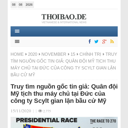
08
08
2026
HOME
2020
NOVEMBER
15
CHÍNH TRỊ
TRUY
TÌM NGUỒN GỐC TIN GIẢ: QUÂN ĐỘI MỸ TỊCH THU
MÁY CHỦ TẠI ĐỨC CỦA CÔNG TY SCYLT GIAN LẬN
BẦU CỬ MỸ
Truy tìm nguồn gốc tin giả: Quân đội
Mỹ tịch thu máy chủ tại Đức của
công ty Scylt gian lận bầu cử Mỹ
15/11/2020
|
|
2.775