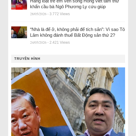
Hàng loạt trẻ em ven sông Hồng viết tâm thư
khẩn cầu bà Ngô Phương Ly cứu giúp
28/05/2026
- 3.772 Views
“Nhà là để ở, không phải để tích sản”: Vì sao Tô
Lâm không đánh thuế Bất Động sản thứ 2?
24/05/2026
- 2.421 Views
TRUYỀN HÌNH