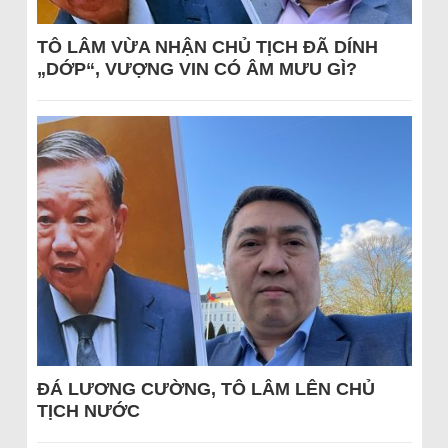
TÔ LÂM VỪA NHẬN CHỦ TỊCH ĐÃ DÍNH
„DỚP“, VƯỢNG VIN CÓ ÂM MƯU GÌ?
ĐÁ LƯƠNG CƯỜNG, TÔ LÂM LÊN CHỦ
TỊCH NƯỚC