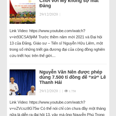
Chơi với Mỹ không sợ mất
Đảng
29/12/2020
|
Link Video: https://www.youtube.com/watch?
v=in93CSA9j4M Trước thềm năm mới 2021 và Đại hội
13 của Đảng, Giáo sư – Tiến sĩ Nguyễn Hữu Liêm, một
trong số những triết gia đương đại của cộng đồng nghiên
cứu triết học trên thế giới…
Nguyễn Văn Nên được phép
dùng 7.500 tỉ đồng để “xử“ Lê
Thanh Hải
29/12/2020
|
|
1.758
Link Video: https://www.youtube.com/watch?
v=vZVcsz8G75w Có thể nói chỉ còn chưa đầy một tháng
nữa là diễn ra đại hội 13, vậy mà ông Nguyễn Phú Trọng