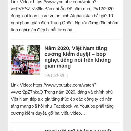
Link Video: https://www.youtube.com/watch?
v=PVRSZeZ86lc Báo chí Ấn Độ hôm qua, 25/12/2020,
đồng loạt loan tin về vụ an ninh Afghanistan bắt giữ 10
nghi phạm gián điệp Trung Quốc. Người đứng đầu nhóm
tình nghi gián điệp bị bắt từ ngày…
Năm 2020, Việt Nam tăng
cường kiểm duyệt – bóp
nghẹt tiếng nói trên không
gian mạng
29/12/2020
|
Link Video: https://www.youtube.com/watch?
v=wzr2pZ7nkaQ Trong năm 2020, đảng và chính phủ
Việt Nam tiếp tục gia tăng thúc ép các công ty có nền
tảng mạng xã hội như Facebook và Youtube phải tăng
cường kiểm duyệt, gỡ bài viết, video…