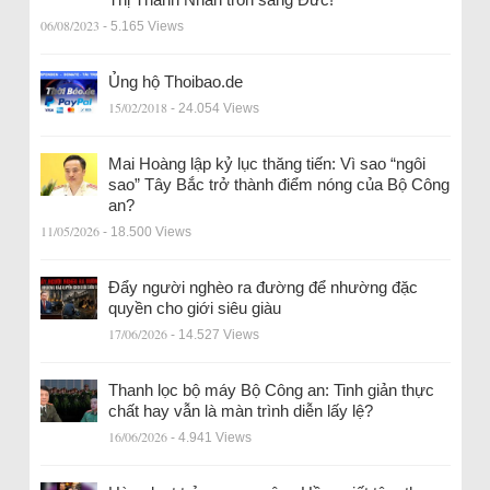
06/08/2023
- 5.165 Views
Ủng hộ Thoibao.de
15/02/2018
- 24.054 Views
Mai Hoàng lập kỷ lục thăng tiến: Vì sao “ngôi
sao” Tây Bắc trở thành điểm nóng của Bộ Công
an?
11/05/2026
- 18.500 Views
Đẩy người nghèo ra đường để nhường đặc
quyền cho giới siêu giàu
17/06/2026
- 14.527 Views
Thanh lọc bộ máy Bộ Công an: Tinh giản thực
chất hay vẫn là màn trình diễn lấy lệ?
16/06/2026
- 4.941 Views