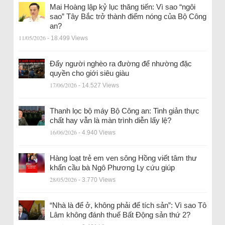
Mai Hoàng lập kỷ lục thăng tiến: Vì sao “ngôi
sao” Tây Bắc trở thành điểm nóng của Bộ Công
an?
11/05/2026
- 18.499 Views
Đẩy người nghèo ra đường để nhường đặc
quyền cho giới siêu giàu
17/06/2026
- 14.527 Views
Thanh lọc bộ máy Bộ Công an: Tinh giản thực
chất hay vẫn là màn trình diễn lấy lệ?
16/06/2026
- 4.940 Views
Hàng loạt trẻ em ven sông Hồng viết tâm thư
khẩn cầu bà Ngô Phương Ly cứu giúp
28/05/2026
- 3.770 Views
“Nhà là để ở, không phải để tích sản”: Vì sao Tô
Lâm không đánh thuế Bất Động sản thứ 2?