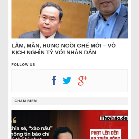
LÂM, MẪN, HƯNG NGỒI GHẾ MỚI – VỞ
KỊCH NGHÌN TỶ VỚI NHÂN DÂN
FOLLOW US
CHÂM BIẾM