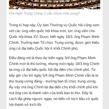
Hội Nghị Trung Ương 2 vẫn chưa chia xong?
Trong kì họp này, Ủy ban Thường vụ Quốc hội cũng xem
xét các ứng viên quốc hội khóa mới, tức ứng viên cho
Quốc hội khóa XV. Được biết ngày 18/3, ông Phạm Minh
Chính, Trưởng ban Tổ chức Trung ương, được giới thiệu
ứng cử đại biểu Quốc hội ở khối Chính phủ.
Điều đáng nói là theo dự kiến ngày 5/4 ông Phạm Minh
Chính mới là thủ tướng, nhưng mới ngày 18/3 ông Chính
lại ứng cử đại biểu quốc hội đại diện cho chính phủ. Từ
bây giờ cho tới ngày 5/4 ông Phạm Minh Chính vẫn là bí
thư trung ương đảng – trưởng ban tổ chức trung ương.
Ấy vậy mà ông Chính lại đại diện cho khối chính phủ khi
mà ông còn là thành viên của khối ban bí thư. Đây là
cách lắp ghép ngược ngạo, nó biến vở kịch bầu cử quốc
hội thành vở kịch tồi.