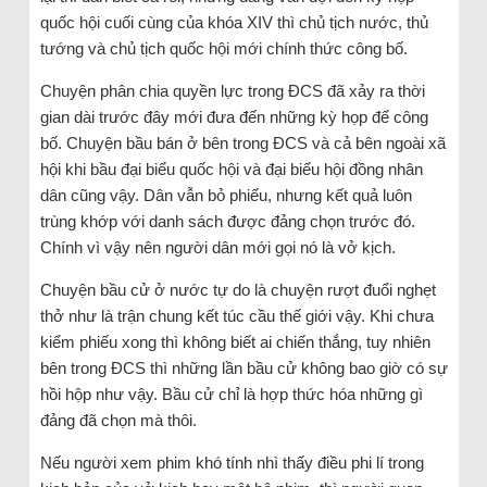
quốc hội cuối cùng của khóa XIV thì chủ tịch nước, thủ
tướng và chủ tịch quốc hội mới chính thức công bố.
Chuyện phân chia quyền lực trong ĐCS đã xảy ra thời
gian dài trước đây mới đưa đến những kỳ họp để công
bố. Chuyện bầu bán ở bên trong ĐCS và cả bên ngoài xã
hội khi bầu đại biểu quốc hội và đại biểu hội đồng nhân
dân cũng vậy. Dân vẫn bỏ phiếu, nhưng kết quả luôn
trùng khớp với danh sách được đảng chọn trước đó.
Chính vì vậy nên người dân mới gọi nó là vở kịch.
Chuyện bầu cử ở nước tự do là chuyện rượt đuổi nghẹt
thở như là trận chung kết túc cầu thế giới vậy. Khi chưa
kiểm phiếu xong thì không biết ai chiến thắng, tuy nhiên
bên trong ĐCS thì những lần bầu cử không bao giờ có sự
hồi hộp như vậy. Bầu cử chỉ là hợp thức hóa những gì
đảng đã chọn mà thôi.
Nếu người xem phim khó tính nhì thấy điều phi lí trong