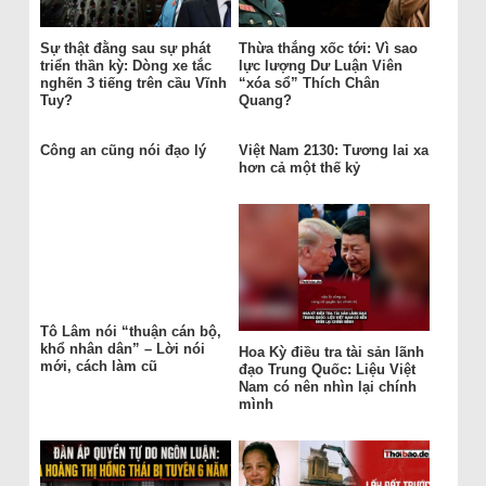
Sự thật đằng sau sự phát
Thừa thắng xốc tới: Vì sao
triển thần kỳ: Dòng xe tắc
lực lượng Dư Luận Viên
nghẽn 3 tiếng trên cầu Vĩnh
“xóa sổ” Thích Chân
Tuy?
Quang?
Công an cũng nói đạo lý
Việt Nam 2130: Tương lai xa
hơn cả một thế kỷ
Tô Lâm nói “thuận cán bộ,
khổ nhân dân” – Lời nói
Hoa Kỳ điều tra tài sản lãnh
mới, cách làm cũ
đạo Trung Quốc: Liệu Việt
Nam có nên nhìn lại chính
mình