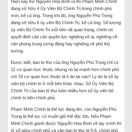
Hiẹn nay trừ Nguyễn Hòa Bình ra thì Phạm Minh Chính
đang sở hữu 4 Ủy Viên Bộ Chính Trị trong chính phủ
mới, kể cả ông. Trong khi đó, ông Nguyễn Phú Trọng
đang sở hữu 6 ủy viên Bộ Chính Trị, kể cả ông. Số lượng
ủy viên Bộ Chính Trị mỗi bên rất quan trọng, chính nó
quyết định cán cân quyền lực nghiêng về ai, nghiêng về
văn phòng trung ương đảng hay nghiêng về phủ thủ
tướng.
Được biết, ban bí thư của ông Nguyễn Phú Trọng chỉ có
11 cơ quan trực thuộc nhưng nó lại mạnh hơn chính phủ
với 33 cơ quan trực thuộc là lí do tại sao? Lý do là số ủy
viên bộ chính trị ở mỗi bên khác nhau. Số Ủy Viên Bộ
Chính Trị của ban bí thư luôn nhiều hơn số ủy viên bộ
chính trị bên chính phủ.
Phạm Minh Chính là thế lực đang lên, còn Nguyễn Phú
Trọng là thế lực cũ muốn giữ thế độc tôn. Nếu Phạm
Minh Chính giành được Nguyễn Hòa Bình về tay mình thì
tỷ số giữa chính phủ và văn ban bí thư là 5-6, chính phủ