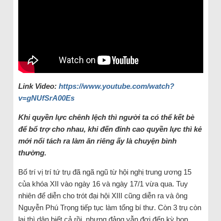
Link Video:
https://www.youtube.com/watch?
v=gNUfSrA00Es
Khi quyền lực chênh lệch thì người ta có thể kết bè
để bổ trợ cho nhau, khi đến đỉnh cao quyền lực thì kẻ
mới nổi tách ra làm ăn riêng ấy là chuyện bình
thường.
Bố trí vị trí tứ trụ đã ngã ngũ từ hội nghị trung ương 15
của khóa XII vào ngày 16 và ngày 17/1 vừa qua. Tuy
nhiên để diễn cho trót đại hội XIII cũng diễn ra và ông
Nguyễn Phú Trọng tiếp tục làm tổng bí thư. Còn 3 trụ còn
lại thì dân biết cả rồi, nhưng đảng vẫn đợi đến kỳ họp