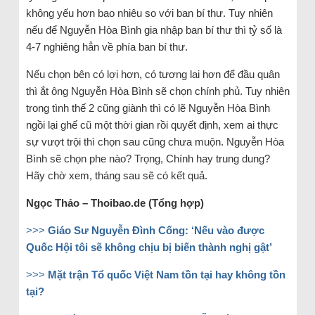
không yếu hơn bao nhiêu so với ban bí thư. Tuy nhiên
nếu để Nguyễn Hòa Bình gia nhập ban bí thư thì tỷ số là
4-7 nghiêng hẳn về phía ban bí thư.
Nếu chọn bên có lợi hơn, có tương lai hơn để đầu quân
thì ắt ông Nguyễn Hòa Bình sẽ chọn chính phủ. Tuy nhiên
trong tình thế 2 cũng giành thì có lẽ Nguyễn Hòa Bình
ngồi lại ghế cũ một thời gian rồi quyết định, xem ai thực
sự vượt trội thì chọn sau cũng chưa muộn. Nguyễn Hòa
Bình sẽ chọn phe nào? Trọng, Chính hay trung dung?
Hãy chờ xem, tháng sau sẽ có kết quả.
Ngọc Thảo – Thoibao.de (Tổng hợp)
>>>
Giáo Sư Nguyễn Đình Cống: ‘Nếu vào được
Quốc Hội tôi sẽ không chịu bị biến thành nghị gật’
>>>
Mặt trận Tổ quốc Việt Nam tồn tại hay không tồn
tại?