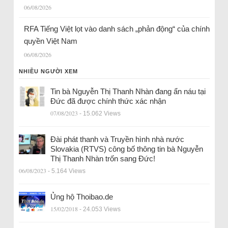
06/08/2026
RFA Tiếng Việt lọt vào danh sách „phản động“ của chính
quyền Việt Nam
06/08/2026
NHIỀU NGƯỜI XEM
Tin bà Nguyễn Thị Thanh Nhàn đang ẩn náu tại
Đức đã được chính thức xác nhận
07/08/2023
- 15.062 Views
Đài phát thanh và Truyền hình nhà nước
Slovakia (RTVS) công bố thông tin bà Nguyễn
Thị Thanh Nhàn trốn sang Đức!
06/08/2023
- 5.164 Views
Ủng hộ Thoibao.de
15/02/2018
- 24.053 Views