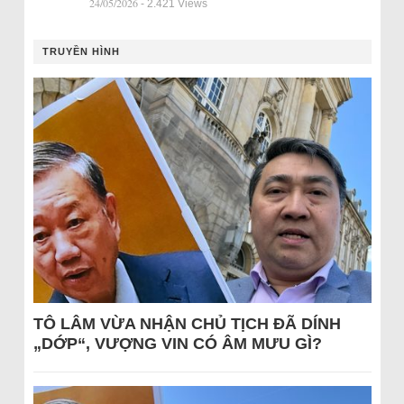
24/05/2026
- 2.421 Views
TRUYỀN HÌNH
TÔ LÂM VỪA NHẬN CHỦ TỊCH ĐÃ DÍNH
„DỚP“, VƯỢNG VIN CÓ ÂM MƯU GÌ?