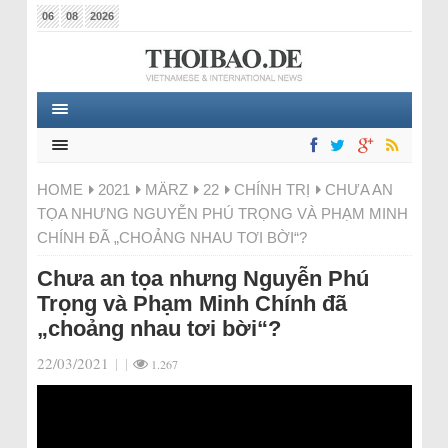
06
08
2026
HOME
2021
MÄRZ
22
CHÍNH TRỊ
CHƯA AN
TỌA NHƯNG NGUYỄN PHÚ TRỌNG VÀ PHẠM MINH
CHÍNH ĐÃ „CHOẢNG NHAU TƠI BỜI“?
Chưa an tọa nhưng Nguyễn Phú
Trọng và Phạm Minh Chính đã
„choảng nhau tơi bời“?
22/03/2021
|
|
1.267