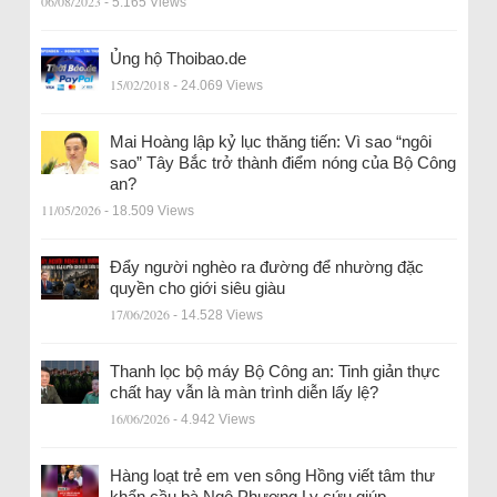
06/08/2023
- 5.165 Views
Ủng hộ Thoibao.de
15/02/2018
- 24.069 Views
Mai Hoàng lập kỷ lục thăng tiến: Vì sao “ngôi
sao” Tây Bắc trở thành điểm nóng của Bộ Công
an?
11/05/2026
- 18.509 Views
Đẩy người nghèo ra đường để nhường đặc
quyền cho giới siêu giàu
17/06/2026
- 14.528 Views
Thanh lọc bộ máy Bộ Công an: Tinh giản thực
chất hay vẫn là màn trình diễn lấy lệ?
16/06/2026
- 4.942 Views
Hàng loạt trẻ em ven sông Hồng viết tâm thư
khẩn cầu bà Ngô Phương Ly cứu giúp