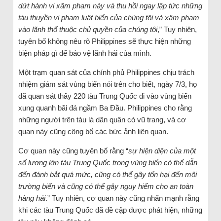
dứt hành vi xâm phạm này và thu hồi ngay lập tức những
tàu thuyền vi phạm luật biển của chúng tôi và xâm phạm
vào lãnh thổ thuộc chủ quyền của chúng tôi
,” Tuy nhiên,
tuyên bố không nêu rõ Philippines sẽ thực hiện những
biện pháp gì để bảo vệ lãnh hải của mình.
Một trạm quan sát của chính phủ Philippines chịu trách
nhiệm giám sát vùng biển nói trên cho biết, ngày 7/3, họ
đã quan sát thấy 220 tàu Trung Quốc đi vào vùng biển
xung quanh bãi đá ngầm Ba Đầu. Philippines cho rằng
những người trên tàu là dân quân có vũ trang, và cơ
quan này cũng công bố các bức ảnh liên quan.
Cơ quan này cũng tuyên bố rằng “
sự hiện diện của một
số lượng lớn tàu Trung Quốc trong vùng biển có thể dẫn
đến đánh bắt quá mức, cũng có thể gây tổn hại đến môi
trường biển và cũng có thể gây nguy hiểm cho an toàn
hàng hải
.” Tuy nhiên, cơ quan này cũng nhấn mạnh rằng
khi các tàu Trung Quốc đã đề cập được phát hiện, những