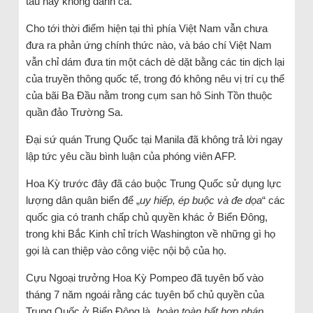
tàu này không đánh cá.
Cho tới thời điểm hiện tại thì phía Việt Nam vẫn chưa
đưa ra phản ứng chính thức nào, và báo chí Việt Nam
vẫn chỉ dám đưa tin một cách dè dặt bằng các tin dịch lại
của truyền thông quốc tế, trong đó không nêu vị trí cụ thể
của bãi Ba Đầu nằm trong cụm san hô Sinh Tồn thuộc
quần đảo Trường Sa.
Đại sứ quán Trung Quốc tại Manila đã không trả lời ngay
lập tức yêu cầu bình luận của phóng viên AFP.
Hoa Kỳ trước đây đã cáo buộc Trung Quốc sử dụng lực
lượng dân quân biển để „
uy hiếp, ép buộc và đe dọa
“ các
quốc gia có tranh chấp chủ quyền khác ở Biển Đông,
trong khi Bắc Kinh chỉ trích Washington về những gì họ
gọi là can thiệp vào công việc nội bộ của họ.
Cựu Ngoại trưởng Hoa Kỳ Pompeo đã tuyên bố vào
tháng 7 năm ngoái rằng các tuyên bố chủ quyền của
Trung Quốc ở Biển Đông là „
hoàn toàn bất hợp pháp
„.