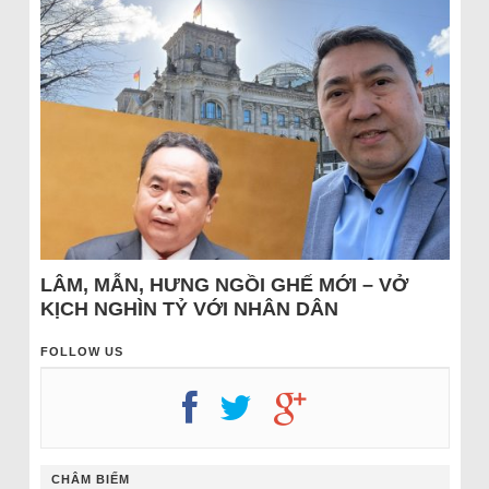
LÂM, MẪN, HƯNG NGỒI GHẾ MỚI – VỞ
KỊCH NGHÌN TỶ VỚI NHÂN DÂN
FOLLOW US
CHÂM BIẾM