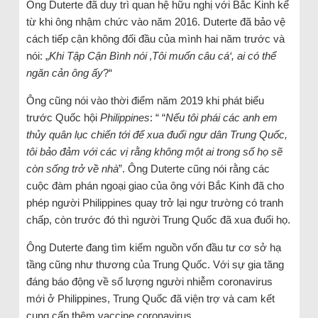
Ông Duterte đã duy trì quan hệ hữu nghị với Bắc Kinh kể
từ khi ông nhậm chức vào năm 2016. Duterte đã bảo vệ
cách tiếp cận không đối đầu của mình hai năm trước và
nói: „
Khi Tập Cận Bình nói ‚Tôi muốn câu cá‘, ai có thể
ngăn cản ông ấy
?“
Ông cũng nói vào thời điểm năm 2019 khi phát biểu
trước Quốc hội
Philippines
: “ “
Nếu tôi phái các anh em
thủy quân lục chiến tới để xua đuổi ngư dân Trung Quốc,
tôi bảo đảm với các vị rằng không một ai trong số họ sẽ
còn sống trở về nhà
”. Ông Duterte cũng nói rằng các
cuộc đàm phán ngoại giao của ông với Bắc Kinh đã cho
phép người Philippines quay trở lại ngư trường có tranh
chấp, còn trước đó thì người Trung Quốc đã xua đuổi họ.
Ông Duterte đang tìm kiếm nguồn vốn đầu tư cơ sở hạ
tầng cũng như thương của Trung Quốc. Với sự gia tăng
đáng báo động về số lượng người nhiễm coronavirus
mới ở Philippines, Trung Quốc đã viện trợ và cam kết
cung cấp thêm vaccine coronavirus.