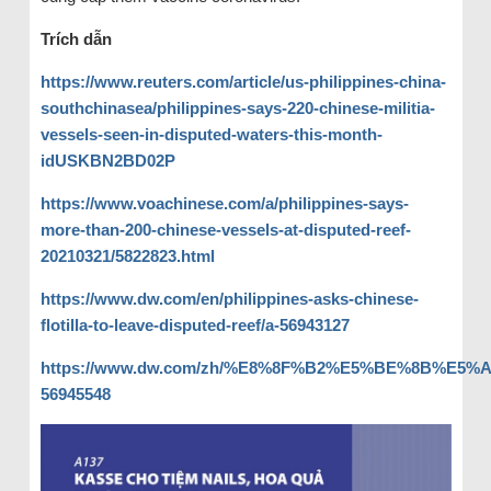
Trích dẫn
https://www.reuters.com/article/us-philippines-china-
southchinasea/philippines-says-220-chinese-militia-
vessels-seen-in-disputed-waters-this-month-
idUSKBN2BD02P
https://www.voachinese.com/a/philippines-says-
more-than-200-chinese-vessels-at-disputed-reef-
20210321/5822823.html
https://www.dw.com/en/philippines-asks-chinese-
flotilla-to-leave-disputed-reef/a-56943127
https://www.dw.com/zh/%E8%8F%B2%E5%BE%8B
56945548