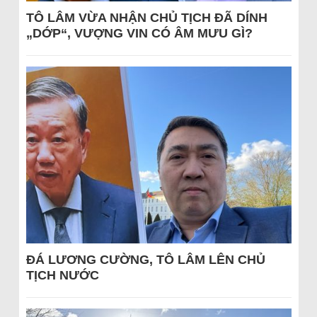
TÔ LÂM VỪA NHẬN CHỦ TỊCH ĐÃ DÍNH
„DỚP“, VƯỢNG VIN CÓ ÂM MƯU GÌ?
ĐÁ LƯƠNG CƯỜNG, TÔ LÂM LÊN CHỦ
TỊCH NƯỚC