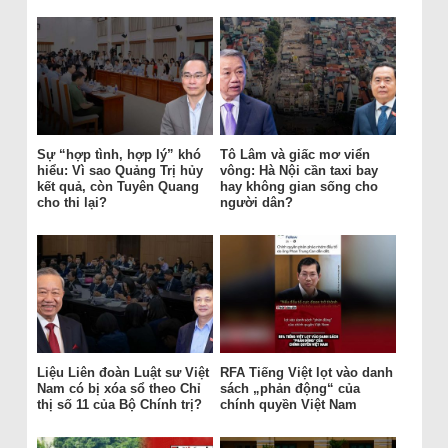
Sự “hợp tình, hợp lý” khó
Tô Lâm và giấc mơ viển
hiểu: Vì sao Quảng Trị hủy
vông: Hà Nội cần taxi bay
kết quả, còn Tuyên Quang
hay không gian sống cho
cho thi lại?
người dân?
Liệu Liên đoàn Luật sư Việt
RFA Tiếng Việt lọt vào danh
Nam có bị xóa sổ theo Chỉ
sách „phản động“ của
thị số 11 của Bộ Chính trị?
chính quyền Việt Nam