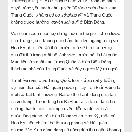
Thường trực (PCA) ở Hague năm 2016, trong đó phán
quyết rằng yêu sách chủ quyền “
đường chín đoạn
” của
Trung Quốc “
không có cơ sở pháp lý
” và Trung Quốc
không được hưởng “
quyền lịch sử
” ở Biển Đông.
Với ngân sách quân sự đứng thứ nhì thế giới, chiến lược
của Trung Quốc không chỉ nhằm tiến lên ngang hàng với
Hoa Kỳ như Liên Xô thời trước, mà sẽ tìm cách vượt
qua đối thủ trong một số lãnh vực, trước hết là hải quân.
Mục tiêu lớn nhất của Trung Quốc là biến Biển Đông
thành ao nhà của Trung Quốc và đẩy người Mỹ ra ngoài.
Từ nhiều năm qua, Trung Quốc luôn cố áp đặt ý tưởng
sự hiện diện của Hải quân phương Tây trên Biển Đông là
một sự bất bình thường. Rất có thể hành động đưa tàu
cá vũ trang chiếm đóng bãi Ba Đầu sẽ là khởi đầu cho
những thách thức thường xuyên diễn ra đối với các
nước láng giềng trên biển Đông và cả Hoa Kỳ, mặc dù
Hoa Kỳ luôn chiếm thế thượng phong về Hải quân,
nhưng Bắc Kinh cũng đang cố gắng dần thu ngắn khoảng