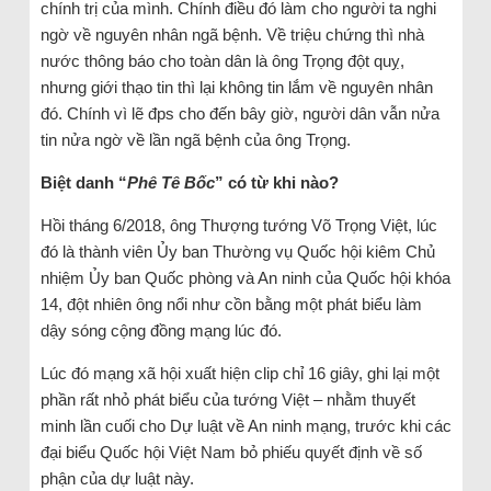
chính trị của mình. Chính điều đó làm cho người ta nghi
ngờ về nguyên nhân ngã bệnh. Về triệu chứng thì nhà
nước thông báo cho toàn dân là ông Trọng đột quỵ,
nhưng giới thạo tin thì lại không tin lắm về nguyên nhân
đó. Chính vì lẽ đps cho đến bây giờ, người dân vẫn nửa
tin nửa ngờ về lần ngã bệnh của ông Trọng.
Biệt danh “
Phê Tê Bốc
” có từ khi nào?
Hồi tháng 6/2018, ông Thượng tướng Võ Trọng Việt, lúc
đó là thành viên Ủy ban Thường vụ Quốc hội kiêm Chủ
nhiệm Ủy ban Quốc phòng và An ninh của Quốc hội khóa
14, đột nhiên ông nổi như cồn bằng một phát biểu làm
dậy sóng cộng đồng mạng lúc đó.
Lúc đó mạng xã hội xuất hiện clip chỉ 16 giây, ghi lại một
phần rất nhỏ phát biểu của tướng Việt – nhằm thuyết
minh lần cuối cho Dự luật về An ninh mạng, trước khi các
đại biểu Quốc hội Việt Nam bỏ phiếu quyết định về số
phận của dự luật này.