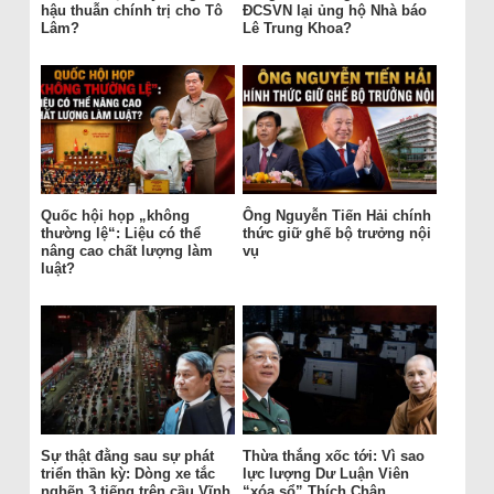
hậu thuẫn chính trị cho Tô
ĐCSVN lại ủng hộ Nhà báo
Lâm?
Lê Trung Khoa?
Quốc hội họp „không
Ông Nguyễn Tiến Hải chính
thường lệ“: Liệu có thể
thức giữ ghế bộ trưởng nội
nâng cao chất lượng làm
vụ
luật?
Sự thật đằng sau sự phát
Thừa thắng xốc tới: Vì sao
triển thần kỳ: Dòng xe tắc
lực lượng Dư Luận Viên
nghẽn 3 tiếng trên cầu Vĩnh
“xóa sổ” Thích Chân