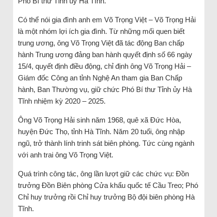
Phó Bí thư Tỉnh ủy Hà Tĩnh.
Có thể nói gia đình anh em Võ Trọng Việt – Võ Trọng Hải
là một nhóm lợi ích gia đình. Từ những mối quen biết
trung ương, ông Võ Trọng Việt đã tác động Ban chấp
hành Trung ương đảng ban hành quyết định số 66 ngày
15/4, quyết định điều động, chỉ định ông Võ Trọng Hải –
Giám đốc Công an tỉnh Nghệ An tham gia Ban Chấp
hành, Ban Thường vụ, giữ chức Phó Bí thư Tỉnh ủy Hà
Tĩnh nhiệm kỳ 2020 – 2025.
Ông Võ Trọng Hải sinh năm 1968, quê xã Đức Hòa,
huyện Đức Thọ, tỉnh Hà Tĩnh. Năm 20 tuổi, ông nhập
ngũ, trở thành lính trinh sát biên phòng. Tức cùng ngành
với anh trai ông Võ Trọng Việt.
Quá trình công tác, ông lần lượt giữ các chức vụ: Đồn
trưởng Đồn Biên phòng Cửa khẩu quốc tế Cầu Treo; Phó
Chỉ huy trưởng rồi Chỉ huy trưởng Bộ đội biên phòng Hà
Tĩnh.