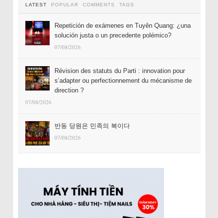
LATEST
POPULAR
COMMENTS
TAGS
Repetición de exámenes en Tuyên Quang: ¿una
solución justa o un precedente polémico?
07/08/2026
Révision des statuts du Parti : innovation pour
s’adapter ou perfectionnement du mécanisme de
direction ?
07/08/2026
반동 당원은 민족의 복이다
07/08/2026