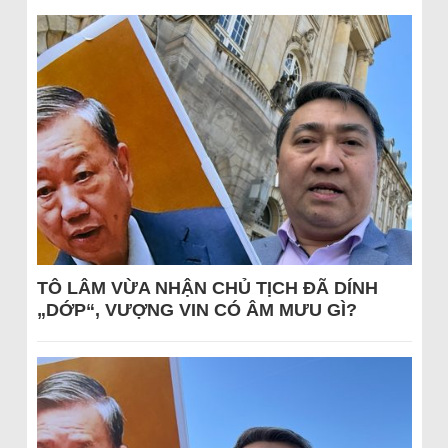
TÔ LÂM VỪA NHẬN CHỦ TỊCH ĐÃ DÍNH
„DỚP“, VƯỢNG VIN CÓ ÂM MƯU GÌ?