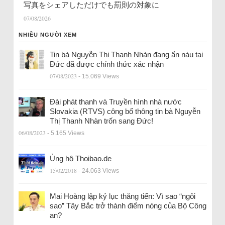
写真をシェアしただけでも罰則の対象に
07/08/2026
NHIỀU NGƯỜI XEM
Tin bà Nguyễn Thị Thanh Nhàn đang ẩn náu tại
Đức đã được chính thức xác nhận
07/08/2023
- 15.069 Views
Đài phát thanh và Truyền hình nhà nước
Slovakia (RTVS) công bố thông tin bà Nguyễn
Thị Thanh Nhàn trốn sang Đức!
06/08/2023
- 5.165 Views
Ủng hộ Thoibao.de
15/02/2018
- 24.063 Views
Mai Hoàng lập kỷ lục thăng tiến: Vì sao “ngôi
sao” Tây Bắc trở thành điểm nóng của Bộ Công
an?