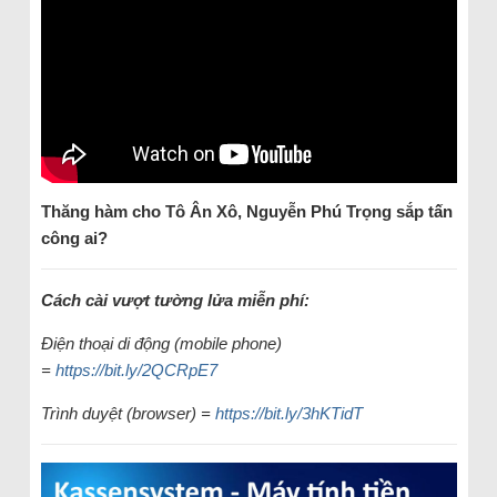
Thăng hàm cho Tô Ân Xô, Nguyễn Phú Trọng sắp tấn
công ai?
Cách cài vượt tường lửa miễn phí:
Điện thoại di động (mobile phone)
=
https://bit.ly/2QCRpE7
Trình duyệt (browser) =
https://bit.ly/3hKTidT