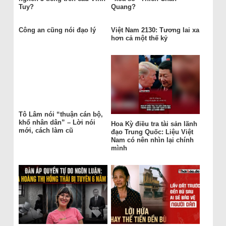
Tuy?
Quang?
Công an cũng nói đạo lý
Việt Nam 2130: Tương lai xa
hơn cả một thế kỷ
Tô Lâm nói “thuận cán bộ,
khổ nhân dân” – Lời nói
Hoa Kỳ điều tra tài sản lãnh
mới, cách làm cũ
đạo Trung Quốc: Liệu Việt
Nam có nên nhìn lại chính
mình