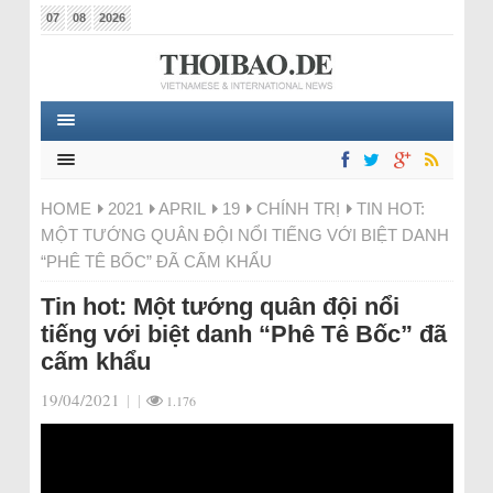
07
08
2026
HOME
2021
APRIL
19
CHÍNH TRỊ
TIN HOT:
MỘT TƯỚNG QUÂN ĐỘI NỔI TIẾNG VỚI BIỆT DANH
“PHÊ TÊ BỐC” ĐÃ CẤM KHẨU
Tin hot: Một tướng quân đội nổi
tiếng với biệt danh “Phê Tê Bốc” đã
cấm khẩu
19/04/2021
|
|
1.176