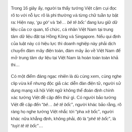
Trong 16 giây ấy, người ta thấy tướng Việt cặm cụi đọc
rõ to với nỗ lực rõ là phi thường và từng chữ tuần tự bật
ra: Hiện nay, ‘
gu gờ’
và ‘
bê… bê tê bốc’
đang lưu giữ dữ
liệu của cơ quan, tổ chức, cá nhân Việt Nam tại trung
tâm dữ liệu đặt tại Hồng Kông và Singapore. Nếu qui định
của luật này có hiệu lực thì doanh nghiệp này phải dịch
chuyển đám mây điện toán, đám mây ảo về Việt Nam để
mở trung tâm dự liệu tại Việt Nam là hoàn toàn toàn khả
thi…
Có một điểm đáng ngạc nhiên là dù cùng xem, cùng nghe
clip vừa kể nhưng độc giả các diễn đàn điện tử, người sử
dụng mạng xã hội Việt ngữ không thể đoán định chính
xác tướng Việt đề cập đến thứ gì. Có người bảo tướng
Việt đề cập đến “
bê… bê tê bốc
”, người khác bảo rằng, rõ
ràng họ nghe tướng Việt nhắc tới “pha xê bốc”, người
khác nữa khẳng định, không phải, đó là “
phê tê bốc
”, là
“
tuýt tê tê bốc
”…