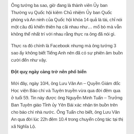
Ông tướng ba sao, giờ đang là thành viên Ủy ban
Thường vụ Quốc hội kiêm Chủ nhiệm Ủy ban Quốc
phòng và An ninh của Quốc hội khóa 14 quả là tài, chỉ nói
một câu đủ khiến thiên hạ cãi nhau như… mổ bò mà vẫn
không thể nhất trí với nhau rằng thực ra ông đã nói gì.
Thực ra đó chính là Facebook nhưng mà ông tướng 3
sao ấy không biết Tiếng Anh nên đã có sự phiên âm buồn
cười đến như vậy.
Đột quỵ ngày càng trở nên phổ biến
Mới đây, ngày 10/4, ông Lưu Văn An – Quyền Giám đốc
Học viện Báo chí và Tuyên truyền vừa qua đời đêm qua
ở tuổi 59. Tin này được ông Nguyễn Minh Tuấn – Trưởng
Ban Tuyên giáo Tỉnh ủy Yên Bái xác nhận tin buồn trên
cho báo chí nhà nước. Ông Tuấn cho biết, ông Lưu Văn
An qua đời lúc 22h đêm 10.4 trong chuyến công tác tại thị
xã Nghĩa Lộ.