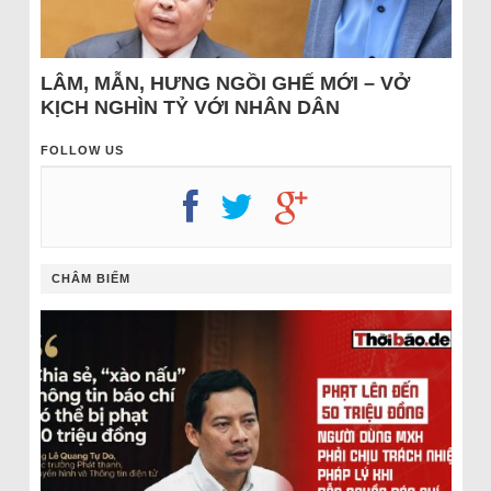
LÂM, MẪN, HƯNG NGỒI GHẾ MỚI – VỞ
KỊCH NGHÌN TỶ VỚI NHÂN DÂN
FOLLOW US
CHÂM BIẾM