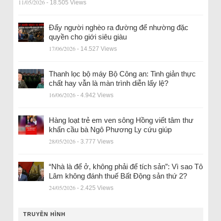
11/05/2026
- 18.505 Views
Đẩy người nghèo ra đường để nhường đặc
quyền cho giới siêu giàu
17/06/2026
- 14.527 Views
Thanh lọc bộ máy Bộ Công an: Tinh giản thực
chất hay vẫn là màn trình diễn lấy lệ?
16/06/2026
- 4.942 Views
Hàng loạt trẻ em ven sông Hồng viết tâm thư
khẩn cầu bà Ngô Phương Ly cứu giúp
28/05/2026
- 3.777 Views
“Nhà là để ở, không phải để tích sản”: Vì sao Tô
Lâm không đánh thuế Bất Động sản thứ 2?
24/05/2026
- 2.425 Views
TRUYỀN HÌNH