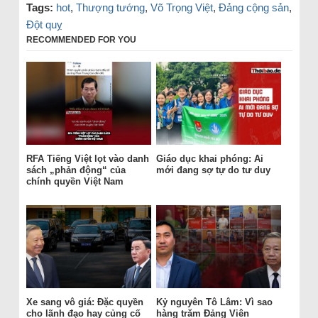
Tags:
hot
,
Thượng tướng
,
Võ Trọng Việt
,
Đảng cộng sản
,
Đột quỵ
RECOMMENDED FOR YOU
RFA Tiếng Việt lọt vào danh
Giáo dục khai phóng: Ai
sách „phản động“ của
mới đang sợ tự do tư duy
chính quyền Việt Nam
Xe sang vô giá: Đặc quyền
Kỷ nguyên Tô Lâm: Vì sao
cho lãnh đạo hay củng cố
hàng trăm Đảng Viên