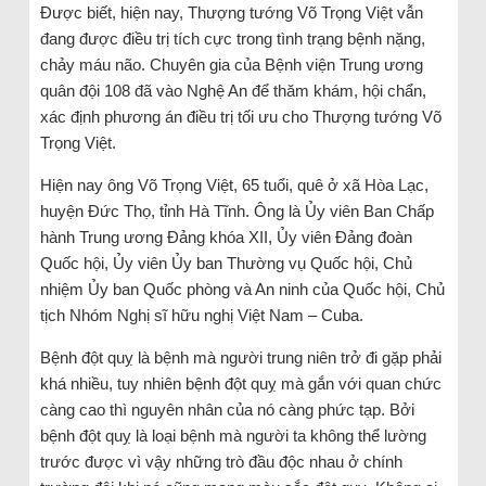
Được biết, hiện nay, Thượng tướng Võ Trọng Việt vẫn
đang được điều trị tích cực trong tình trạng bệnh nặng,
chảy máu não. Chuyên gia của Bệnh viện Trung ương
quân đội 108 đã vào Nghệ An để thăm khám, hội chẩn,
xác định phương án điều trị tối ưu cho Thượng tướng Võ
Trọng Việt.
Hiện nay ông Võ Trọng Việt, 65 tuổi, quê ở xã Hòa Lạc,
huyện Đức Thọ, tỉnh Hà Tĩnh. Ông là Ủy viên Ban Chấp
hành Trung ương Đảng khóa XII, Ủy viên Đảng đoàn
Quốc hội, Ủy viên Ủy ban Thường vụ Quốc hội, Chủ
nhiệm Ủy ban Quốc phòng và An ninh của Quốc hội, Chủ
tịch Nhóm Nghị sĩ hữu nghị Việt Nam – Cuba.
Bệnh đột quỵ là bệnh mà người trung niên trở đi gặp phải
khá nhiều, tuy nhiên bệnh đột quỵ mà gắn với quan chức
càng cao thì nguyên nhân của nó càng phức tạp. Bởi
bệnh đột quỵ là loại bệnh mà người ta không thể lường
trước được vì vậy những trò đầu độc nhau ở chính