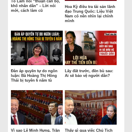
Tô Lâm nói “thuận cán bộ,
khổ nhân dân” – Lời nói
Hoa Kỳ điều tra tài sản lãnh
mới, cách làm cũ
đạo Trung Quốc: Liệu Việt
Nam có nên nhìn lại chính
mình
Đàn áp quyền tự do ngôn
Lấy đất trước, đền bù sau:
luận: Bà Hoàng Thị Hồng
Ai sẽ bảo vệ người dân?
Thái bị tuyên 6 năm tù
Vì sao Lê Minh Hưng, Trần
Thấy gì qua việc Chủ Tịch