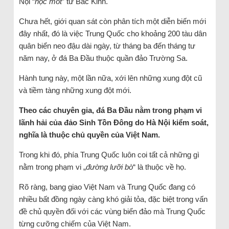
Nội “
học mót
” từ Bắc Kinh.
Chưa hết, giới quan sát còn phân tích một diễn biến mới
đây nhất, đó là việc Trung Quốc cho khoảng 200 tàu dân
quân biển neo đậu dài ngày, từ tháng ba đến tháng tư
năm nay, ở đá Ba Đầu thuộc quần đảo Trường Sa.
Hành tung này, một lần nữa, xới lên những xung đột cũ
và tiềm tàng những xung đột mới.
Theo các chuyên gia, đá Ba Đầu nằm trong phạm vi
lãnh hải của đảo Sinh Tồn Đông do Hà Nội kiểm soát,
nghĩa là thuộc chủ quyền của Việt Nam.
Trong khi đó, phía Trung Quốc luôn coi tất cả những gì
nằm trong phạm vi „
đường lưỡi bò
“ là thuộc về họ.
Rõ ràng, bang giao Việt Nam và Trung Quốc đang có
nhiều bất đồng ngày càng khó giải tỏa, đặc biệt trong vấn
đề chủ quyền đối với các vùng biển đảo mà Trung Quốc
từng cưỡng chiếm của Việt Nam.