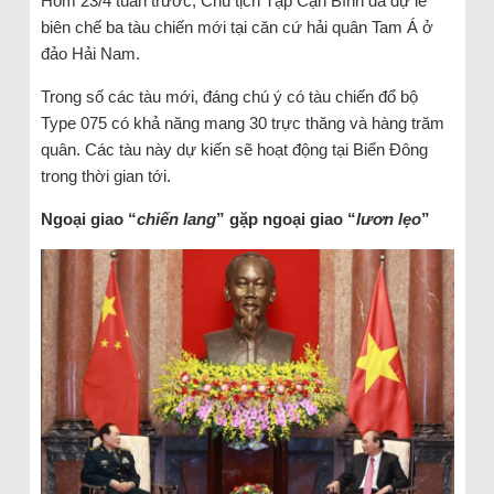
Hôm 23/4 tuần trước, Chủ tịch Tập Cận Bình đã dự lễ
biên chế ba tàu chiến mới tại căn cứ hải quân Tam Á ở
đảo Hải Nam.
Trong số các tàu mới, đáng chú ý có tàu chiến đổ bộ
Type 075 có khả năng mang 30 trực thăng và hàng trăm
quân. Các tàu này dự kiến sẽ hoạt động tại Biển Đông
trong thời gian tới.
Ngoại giao “
chiến lang
” gặp ngoại giao “
lươn lẹo
”