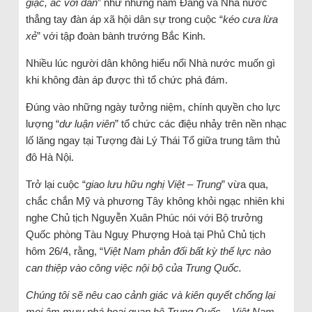
giặc, ác với dân
” như những năm Đảng và Nhà nước
thẳng tay đàn áp xã hội dân sự trong cuộc “
kéo cưa lừa
xẻ
” với tập đoàn bành trướng Bắc Kinh.
Nhiều lúc người dân không hiểu nổi Nhà nước muốn gì
khi không đàn áp được thì tổ chức phá đám.
Đúng vào những ngày tưởng niệm, chính quyền cho lực
lượng “
dư luận viên
” tổ chức các điệu nhảy trên nền nhạc
lố lăng ngay tại Tượng đài Lý Thái Tổ giữa trung tâm thủ
đô Hà Nội.
Trở lại cuộc “
giao lưu hữu nghị Việt – Trung
” vừa qua,
chắc chắn Mỹ và phương Tây không khỏi ngạc nhiên khi
nghe Chủ tịch Nguyễn Xuân Phúc nói với Bộ trưởng
Quốc phòng Tàu Nguỵ Phượng Hoà tại Phủ Chủ tịch
hôm 26/4, rằng, “
Việt Nam phản đối bất kỳ thế lực nào
can thiệp vào công việc nội bộ của Trung Quốc.
Chúng tôi sẽ nêu cao cảnh giác và kiên quyết chống lại
mọi âm mưu phá hoại quan hệ Trung Quốc – Việt Nam