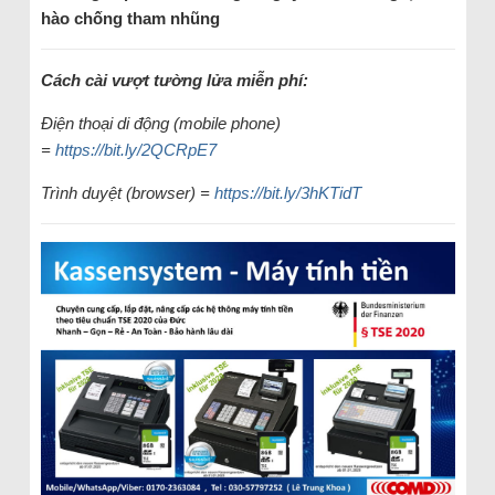
hào chống tham nhũng
Cách cài vượt tường lửa miễn phí:
Điện thoại di động (mobile phone)
=
https://bit.ly/2QCRpE7
Trình duyệt (browser) =
https://bit.ly/3hKTidT