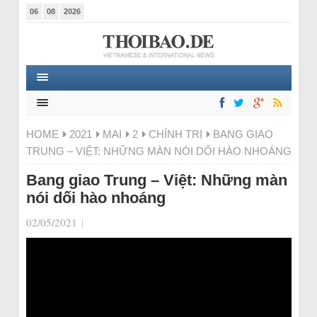
06
08
2026
HOME
2021
MAI
2
CHÍNH TRỊ
BANG GIAO
TRUNG – VIỆT: NHỮNG MÀN NÓI DỐI HÀO NHOÁNG
Bang giao Trung – Việt: Những màn
nói dối hào nhoáng
02/05/2021
|