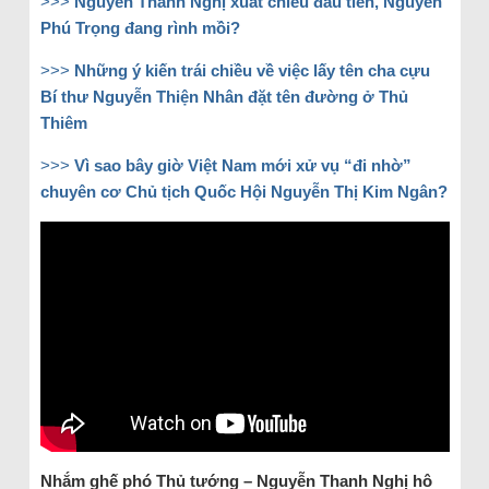
>>>
Nguyễn Thanh Nghị xuất chiêu đầu tiên, Nguyễn
Phú Trọng đang rình mồi?
>>>
Những ý kiến trái chiều về việc lấy tên cha cựu
Bí thư Nguyễn Thiện Nhân đặt tên đường ở Thủ
Thiêm
>>>
Vì sao bây giờ Việt Nam mới xử vụ “đi nhờ”
chuyên cơ Chủ tịch Quốc Hội Nguyễn Thị Kim Ngân?
Nhắm ghế phó Thủ tướng – Nguyễn Thanh Nghị hô