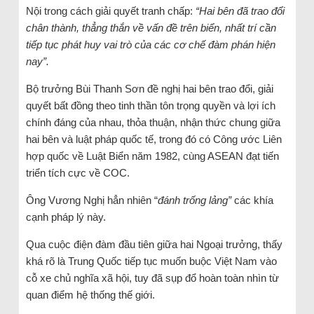
Nội trong cách giải quyết tranh chấp:
“Hai bên đã trao đổi
chân thành, thẳng thắn về vấn đề trên biển, nhất trí cần
tiếp tục phát huy vai trò của các cơ chế đàm phán hiện
nay”.
Bộ trưởng Bùi Thanh Sơn đề nghị hai bên trao đổi, giải
quyết bất đồng theo tinh thần tôn trọng quyền và lợi ích
chính đáng của nhau, thỏa thuận, nhận thức chung giữa
hai bên và luật pháp quốc tế, trong đó có Công ước Liên
hợp quốc về Luật Biển năm 1982, cùng ASEAN đạt tiến
triển tích cực về COC.
Ông Vương Nghị hẳn nhiên “
đánh trống lảng”
các khía
cạnh pháp lý này.
Qua cuộc điện đàm đầu tiên giữa hai Ngoại trưởng, thấy
khá rõ là Trung Quốc tiếp tục muốn buộc Việt Nam vào
cỗ xe chủ nghĩa xã hội, tuy đã sụp đổ hoàn toàn nhìn từ
quan điểm hệ thống thế giới.