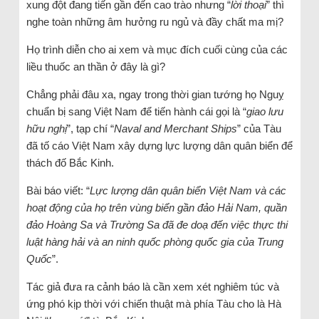
xung đột đang tiến gần đến cao trào nhưng “
lời thoại
” thì
nghe toàn những âm hưởng ru ngủ và đầy chất ma mị?
Họ trình diễn cho ai xem và mục đích cuối cùng của các
liều thuốc an thần ở đây là gì?
Chẳng phải đâu xa, ngay trong thời gian tướng họ Nguỵ
chuẩn bị sang Việt Nam để tiến hành cái gọi là “
giao lưu
hữu nghị
”, tạp chí “
Naval and Merchant Ships
” của Tàu
đã tố cáo Việt Nam xây dựng lực lượng dân quân biển để
thách đố Bắc Kinh.
Bài báo viết: “
Lực lượng dân quân biển Việt Nam và các
hoạt động của họ trên vùng biển gần đảo Hải Nam, quần
đảo Hoàng Sa và Trường Sa đã đe doạ đến việc thực thi
luật hàng hải và an ninh quốc phòng quốc gia của Trung
Quốc
”.
Tác giả đưa ra cảnh báo là cần xem xét nghiêm túc và
ứng phó kịp thời với chiến thuật mà phía Tàu cho là Hà