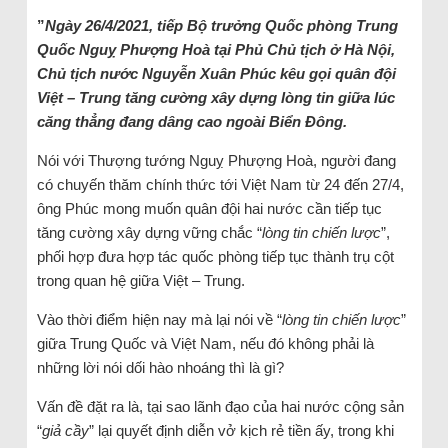
”
Ngày 26/4/2021, tiếp Bộ trưởng Quốc phòng Trung
Quốc Nguỵ Phượng Hoà tại Phủ Chủ tịch ở Hà Nội,
Chủ tịch nước Nguyễn Xuân Phúc kêu gọi quân đội
Việt – Trung tăng cường xây dựng lòng tin giữa lúc
căng thẳng đang dâng cao ngoài Biển Đông.
Nói với Thượng tướng Nguỵ Phượng Hoà, người đang
có chuyến thăm chính thức tới Việt Nam từ 24 đến 27/4,
ông Phúc mong muốn quân đội hai nước cần tiếp tục
tăng cường xây dựng vững chắc “
lòng tin chiến lược
”,
phối hợp đưa hợp tác quốc phòng tiếp tục thành trụ cột
trong quan hệ giữa Việt – Trung.
Vào thời điểm hiện nay mà lại nói về “
lòng tin chiến lược
”
giữa Trung Quốc và Việt Nam, nếu đó không phải là
những lời nói dối hào nhoáng thì là gì?
Vấn đề đặt ra là, tại sao lãnh đạo của hai nước cộng sản
“
giả cầy
” lại quyết định diễn vở kịch rẻ tiền ấy, trong khi