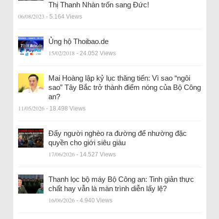
Thị Thanh Nhàn trốn sang Đức!
06/08/2023
- 5.164 Views
Ủng hộ Thoibao.de
15/02/2018
- 24.052 Views
Mai Hoàng lập kỷ lục thăng tiến: Vì sao “ngôi
sao” Tây Bắc trở thành điểm nóng của Bộ Công
an?
11/05/2026
- 18.498 Views
Đẩy người nghèo ra đường để nhường đặc
quyền cho giới siêu giàu
17/06/2026
- 14.527 Views
Thanh lọc bộ máy Bộ Công an: Tinh giản thực
chất hay vẫn là màn trình diễn lấy lệ?
16/06/2026
- 4.940 Views