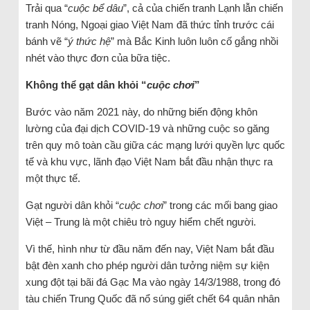
Trải qua “
cuộc bể dâu
”, cả của chiến tranh Lạnh lẫn chiến
tranh Nóng, Ngoại giao Việt Nam đã thức tỉnh trước cái
bánh vẽ “
ý thức hệ
” mà Bắc Kinh luôn luôn cố gắng nhồi
nhét vào thực đơn của bữa tiệc.
Không thể gạt dân khỏi “
cuộc chơi
”
Bước vào năm 2021 này, do những biến động khôn
lường của đại dịch COVID-19 và những cuộc so găng
trên quy mô toàn cầu giữa các mạng lưới quyền lực quốc
tế và khu vực, lãnh đạo Việt Nam bắt đầu nhận thực ra
một thực tế.
Gạt người dân khỏi “
cuộc chơi
” trong các mối bang giao
Việt – Trung là một chiêu trò nguy hiểm chết người.
Vì thế, hình như từ đầu năm đến nay, Việt Nam bắt đầu
bật đèn xanh cho phép người dân tưởng niệm sự kiện
xung đột tại bãi đá Gạc Ma vào ngày 14/3/1988, trong đó
tàu chiến Trung Quốc đã nổ súng giết chết 64 quân nhân