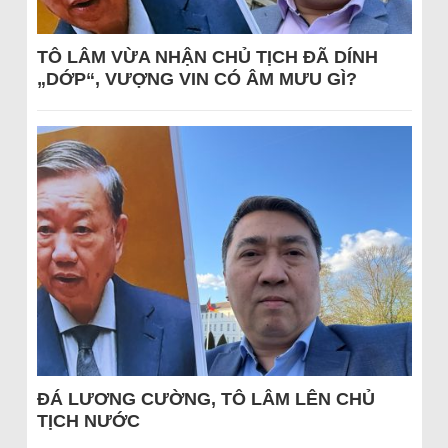
TÔ LÂM VỪA NHẬN CHỦ TỊCH ĐÃ DÍNH
„DỚP“, VƯỢNG VIN CÓ ÂM MƯU GÌ?
ĐÁ LƯƠNG CƯỜNG, TÔ LÂM LÊN CHỦ
TỊCH NƯỚC