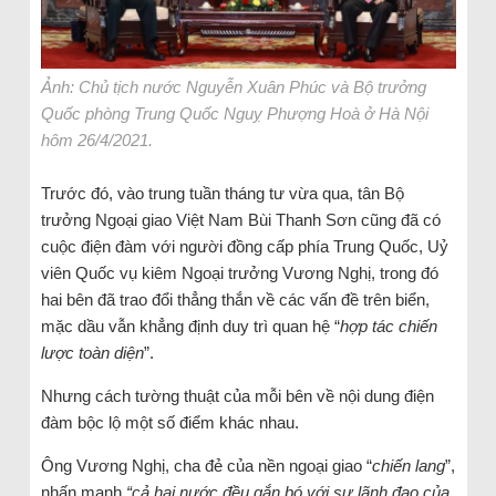
Ảnh: Chủ tịch nước Nguyễn Xuân Phúc và Bộ trưởng
Quốc phòng Trung Quốc Nguỵ Phượng Hoà ở Hà Nội
hôm 26/4/2021.
Trước đó, vào trung tuần tháng tư vừa qua, tân Bộ
trưởng Ngoại giao Việt Nam Bùi Thanh Sơn cũng đã có
cuộc điện đàm với người đồng cấp phía Trung Quốc, Uỷ
viên Quốc vụ kiêm Ngoại trưởng Vương Nghị, trong đó
hai bên đã trao đổi thẳng thắn về các vấn đề trên biển,
mặc dầu vẫn khẳng định duy trì quan hệ “
hợp tác chiến
lược toàn diện
”.
Nhưng cách tường thuật của mỗi bên về nội dung điện
đàm bộc lộ một số điểm khác nhau.
Ông Vương Nghị, cha đẻ của nền ngoại giao “
chiến lang
”,
nhấn mạnh
“cả hai nước đều gắn bó với sự lãnh đạo của