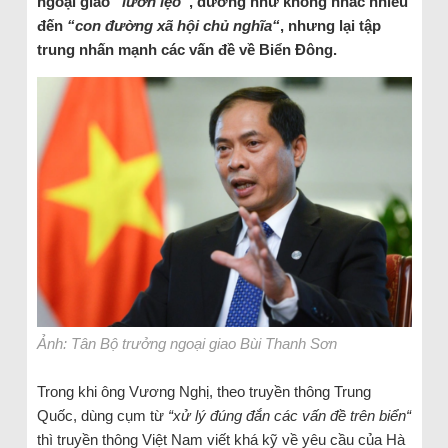
ngoại giao “
lươn lẹo
”, dường như không nhắc nhiều
đến
“con đường xã hội chủ nghĩa“
, nhưng lại tập
trung nhấn mạnh các vấn đề về Biển Đông.
Ảnh: Tân Bộ trưởng ngoại giao Bùi Thanh Sơn
Trong khi ông Vương Nghị, theo truyền thông Trung
Quốc, dùng cụm từ
“xử lý đúng đắn các vấn đề trên biển“
thì truyền thông Việt Nam viết khá kỹ về yêu cầu của Hà