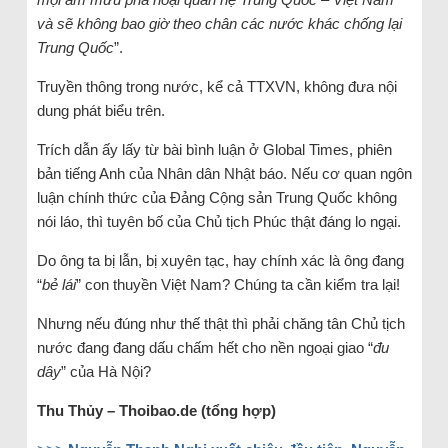
và sẽ không bao giờ theo chân các nước khác chống lại
Trung Quốc
”.
Truyền thông trong nước, kể cả TTXVN, không đưa nội
dung phát biểu trên.
Trích dẫn ấy lấy từ bài bình luận ở Global Times, phiên
bản tiếng Anh của Nhân dân Nhật báo. Nếu cơ quan ngôn
luận chính thức của Đảng Cộng sản Trung Quốc không
nói láo, thì tuyên bố của Chủ tịch Phúc thật đáng lo ngại.
Do ông ta bị lẫn, bị xuyên tạc, hay chính xác là ông đang
“
bẻ lái
” con thuyền Việt Nam? Chúng ta cần kiểm tra lại!
Nhưng nếu đúng như thế thật thì phải chăng tân Chủ tịch
nước đang đang dấu chấm hết cho nền ngoại giao “
đu
dây
” của Hà Nội?
Thu Thủy – Thoibao.de (tổng hợp)