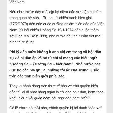
Việt Nam.
Nếu như trước đây mỗi dịp kỷ niệm các sự kiện bi thảm
trong quan hệ Việt – Trung, từ chiến tranh biên giới
(17/2/1979) đến các cuộc cưỡng chiếm biển đảo của Việt
Nam (từ hải chiến Hoàng Sa 19/1/1974 đến cuộc thảm
sát Gạc Ma 14/3/1988), nhà nước hầu như cấm tiệt mọi
hình thức lễ lạt.
Phi lý đến mức không ít anh chị em trong xã hội dân
sự đã bị đàn áp và bỏ tù chỉ vì mang các biểu ngữ
“
Hoàng Sa – Trường Sa – Việt Nam
”. Nhà nước bắt
đục bỏ các bia ghi lại những tội ác của Trung Quốc
trên các tỉnh biên giới phía Bắc.
Thay vì hành động trên thực tế bảo vệ chủ quyền biển
đảo thì lại đi phát hàng ngàn lá cờ cho ngư dân, kèm theo
khẩu hiệu “
Hải quân bám bờ, ngư dân bám biển!”
Có lẽ chưa có thời nào, chính quyền bị hổ danh “
hèn với