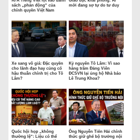
RFA Tiếng Việt lọt vào danh
Giáo dục khai phóng: Ai
sách „phản động“ của
mới đang sợ tự do tư duy
chính quyền Việt Nam
Xe sang vô giá: Đặc quyền
Kỷ nguyên Tô Lâm: Vì sao
cho lãnh đạo hay củng cố
hàng trăm Đảng Viên
hậu thuẫn chính trị cho Tô
ĐCSVN lại ủng hộ Nhà báo
Lâm?
Lê Trung Khoa?
Quốc hội họp „không
Ông Nguyễn Tiến Hải chính
thường lệ“: Liệu có thể
thức giữ ghế bộ trưởng nội