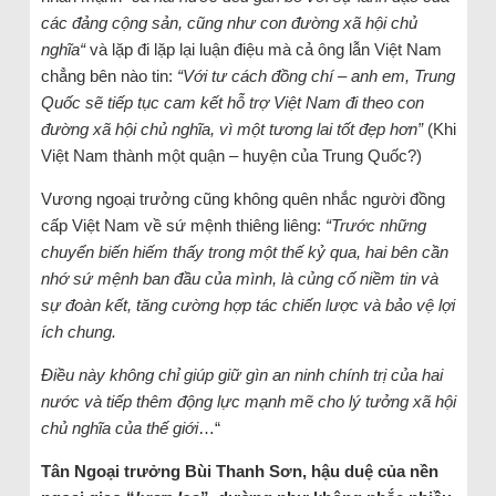
các đảng cộng sản, cũng như con đường xã hội chủ
nghĩa“
và lặp đi lặp lại luận điệu mà cả ông lẫn Việt Nam
chẳng bên nào tin:
“Với tư cách đồng chí – anh em, Trung
Quốc sẽ tiếp tục cam kết hỗ trợ Việt Nam đi theo con
đường xã hội chủ nghĩa, vì một tương lai tốt đẹp hơn
”
(Khi
Việt Nam thành một quận – huyện của Trung Quốc?)
Vương ngoại trưởng cũng không quên nhắc người đồng
cấp Việt Nam về sứ mệnh thiêng liêng:
“Trước những
chuyển biến hiếm thấy trong một thế kỷ qua, hai bên cần
nhớ sứ mệnh ban đầu của mình, là củng cố niềm tin và
sự đoàn kết, tăng cường hợp tác chiến lược và bảo vệ lợi
ích chung.
Điều này không chỉ giúp giữ gìn an ninh chính trị của hai
nước và tiếp thêm động lực mạnh mẽ cho lý‎ tưởng xã hội
chủ nghĩa của thế giới
…“
Tân Ngoại trưởng Bùi Thanh Sơn, hậu duệ của nền