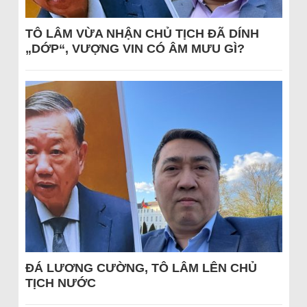
TÔ LÂM VỪA NHẬN CHỦ TỊCH ĐÃ DÍNH
„DỚP“, VƯỢNG VIN CÓ ÂM MƯU GÌ?
ĐÁ LƯƠNG CƯỜNG, TÔ LÂM LÊN CHỦ
TỊCH NƯỚC