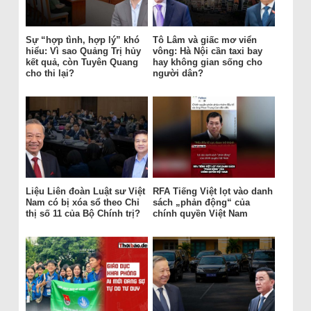
Sự “hợp tình, hợp lý” khó
Tô Lâm và giấc mơ viển
hiểu: Vì sao Quảng Trị hủy
vông: Hà Nội cần taxi bay
kết quả, còn Tuyên Quang
hay không gian sống cho
cho thi lại?
người dân?
Liệu Liên đoàn Luật sư Việt
RFA Tiếng Việt lọt vào danh
Nam có bị xóa sổ theo Chỉ
sách „phản động“ của
thị số 11 của Bộ Chính trị?
chính quyền Việt Nam