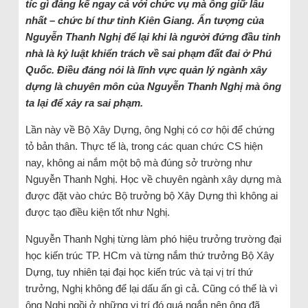
tíc gì đảng kể ngay cả với chức vụ mà ông giữ lâu
nhất – chức bí thư tỉnh Kiên Giang. Ấn tượng của
Nguyễn Thanh Nghị để lại khi là người đứng đầu tỉnh
nhà là kỷ luật khiển trách về sai phạm đất đai ở Phú
Quốc. Điều đáng nói là lĩnh vực quản lý ngành xây
dựng là chuyên môn của Nguyễn Thanh Nghị mà ông
ta lại để xảy ra sai phạm.
Lần này về Bộ Xây Dựng, ông Nghị có cơ hội để chứng
tỏ bản thân. Thực tế là, trong các quan chức CS hiện
nay, không ai nắm một bộ mà đúng sở trường như
Nguyễn Thanh Nghị. Học về chuyên ngành xây dựng mà
được đặt vào chức Bộ trưởng bộ Xây Dựng thì không ai
được tạo điều kiện tốt như Nghị.
Nguyễn Thanh Nghị từng làm phó hiệu trưởng trường đại
học kiến trúc TP. HCm và từng nắm thứ trưởng Bộ Xây
Dựng, tuy nhiên tại đại học kiến trúc và tại vị trí thứ
trưởng, Nghị không để lại dấu ấn gì cả. Cũng có thể là vì
ông Nghị ngồi ở những vị trí đó quá ngắn nên ông đã