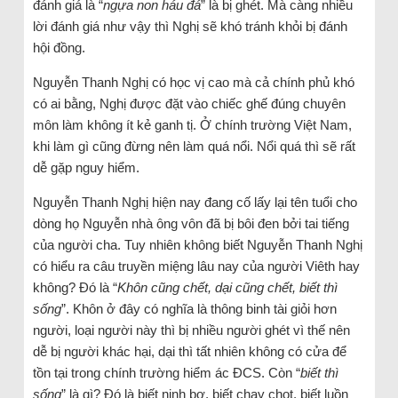
đánh giá là “
ngựa non háu đá
” là bị ghét. Mà càng nhiều
lời đánh giá như vậy thì Nghị sẽ khó tránh khỏi bị đánh
hội đồng.
Nguyễn Thanh Nghị có học vị cao mà cả chính phủ khó
có ai bằng, Nghị được đặt vào chiếc ghế đúng chuyên
môn làm không ít kẻ ganh tị. Ở chính trường Việt Nam,
khi làm gì cũng đừng nên làm quá nổi. Nổi quá thì sẽ rất
dễ gặp nguy hiểm.
Nguyễn Thanh Nghị hiện nay đang cố lấy lại tên tuổi cho
dòng họ Nguyễn nhà ông vôn đã bị bôi đen bởi tai tiếng
của người cha. Tuy nhiên không biết Nguyễn Thanh Nghị
có hiểu ra câu truyền miệng lâu nay của người Viêth hay
không? Đó là “
Khôn cũng chết, dại cũng chết, biết thì
sống
”. Khôn ở đây có nghĩa là thông binh tài giỏi hơn
người, loại người này thì bị nhiều người ghét vì thế nên
dễ bị người khác hại, dại thì tất nhiên không có cửa để
tồn tại trong chính trường hiểm ác ĐCS. Còn “
biết thì
sống
” là gì? Đó là biết nịnh bợ, biết chạy chọt, biết luồn