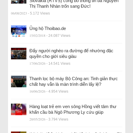
Slovakia (RTVS) công bố thông tin bà Nguyễn
Thị Thanh Nhàn trốn sang Đức!
06/08/2023
- 5.172 Views
Ủng hộ Thoibao.de
15/02/2018
- 24.087 Views
Đẩy người nghèo ra đường để nhường đặc
quyền cho giới siêu giàu
17/06/2026
- 14.541 Views
Thanh lọc bộ máy Bộ Công an: Tinh giản thực
chất hay vẫn là màn trình diễn lấy lệ?
16/06/2026
- 4.954 Views
Hàng loạt trẻ em ven sông Hồng viết tâm thư
khẩn cầu bà Ngô Phương Ly cứu giúp
28/05/2026
- 3.794 Views