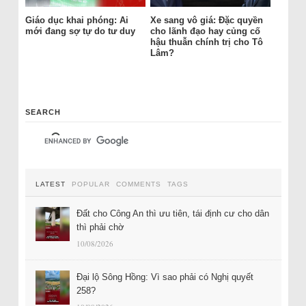
Giáo dục khai phóng: Ai
Xe sang vô giá: Đặc quyền
mới đang sợ tự do tư duy
cho lãnh đạo hay củng cố
hậu thuẫn chính trị cho Tô
Lâm?
SEARCH
LATEST
POPULAR
COMMENTS
TAGS
Đất cho Công An thì ưu tiên, tái định cư cho dân
thì phải chờ
10/08/2026
Đại lộ Sông Hồng: Vì sao phải có Nghị quyết
258?