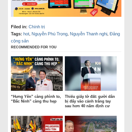
Filed in:
Chính trị
Tags:
hot
,
Nguyễn Phú Trọng
,
Nguyễn Thanh nghị
,
Đảng
cộng sản
RECOMMENDED FOR YOU
“Hưng Yên” càng phình to,
Thiếu giấy tờ đất: gười dân
“Bắc Ninh” càng thu hẹp
bị đẩy vào cảnh trắng tay
sau hơn 40 năm định cư