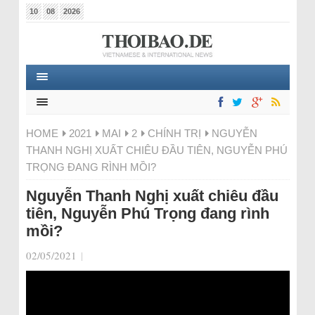
10
08
2026
HOME
2021
MAI
2
CHÍNH TRỊ
NGUYỄN
THANH NGHỊ XUẤT CHIÊU ĐẦU TIÊN, NGUYỄN PHÚ
TRỌNG ĐANG RÌNH MỒI?
Nguyễn Thanh Nghị xuất chiêu đầu
tiên, Nguyễn Phú Trọng đang rình
mồi?
02/05/2021
|