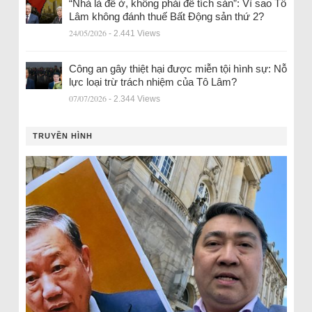
“Nhà là để ở, không phải để tích sản”: Vì sao Tô
Lâm không đánh thuế Bất Động sản thứ 2?
24/05/2026
- 2.441 Views
Công an gây thiệt hại được miễn tội hình sự: Nỗ
lực loại trừ trách nhiệm của Tô Lâm?
07/07/2026
- 2.344 Views
TRUYỀN HÌNH