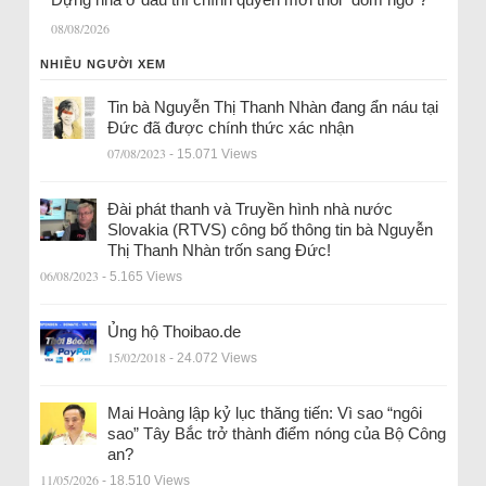
08/08/2026
NHIỀU NGƯỜI XEM
Tin bà Nguyễn Thị Thanh Nhàn đang ẩn náu tại
Đức đã được chính thức xác nhận
07/08/2023
- 15.071 Views
Đài phát thanh và Truyền hình nhà nước
Slovakia (RTVS) công bố thông tin bà Nguyễn
Thị Thanh Nhàn trốn sang Đức!
06/08/2023
- 5.165 Views
Ủng hộ Thoibao.de
15/02/2018
- 24.072 Views
Mai Hoàng lập kỷ lục thăng tiến: Vì sao “ngôi
sao” Tây Bắc trở thành điểm nóng của Bộ Công
an?
11/05/2026
- 18.510 Views