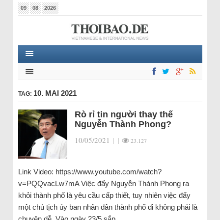
09
08
2026
10. MAI 2021
TAG:
Rò rỉ tin người thay thế
Nguyễn Thành Phong?
10/05/2021
|
|
23.127
Link Video: https://www.youtube.com/watch?
v=PQQvacLw7mA Việc đẩy Nguyễn Thành Phong ra
khỏi thành phố là yêu cầu cấp thiết, tuy nhiên việc đẩy
một chủ tịch ủy ban nhân dân thành phố đi không phải là
chuyện dễ. Vào ngày 23/5 sắp…