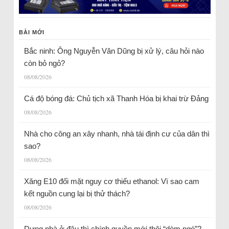
BÀI MỚI
Bắc ninh: Ông Nguyễn Văn Dũng bị xử lý, câu hỏi nào
còn bỏ ngỏ?
08/08/2026
Cá độ bóng đá: Chủ tịch xã Thanh Hóa bị khai trừ Đảng
08/08/2026
Nhà cho công an xây nhanh, nhà tái định cư của dân thì
sao?
08/08/2026
Xăng E10 đối mặt nguy cơ thiếu ethanol: Vì sao cam
kết nguồn cung lại bị thử thách?
08/08/2026
Dựng nhà ở đâu thì chính quyền mới thôi “dòm ngó”?