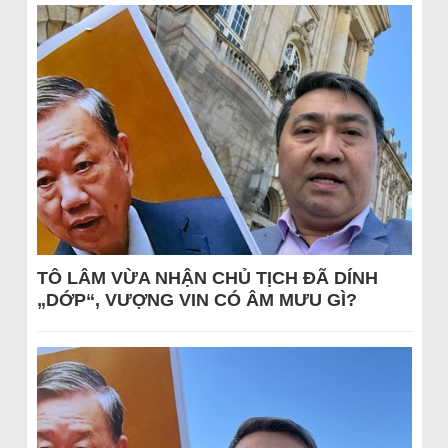
TÔ LÂM VỪA NHẬN CHỦ TỊCH ĐÃ DÍNH
„DỚP“, VƯỢNG VIN CÓ ÂM MƯU GÌ?