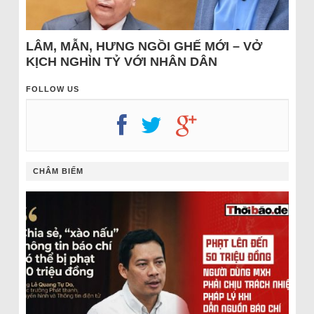
LÂM, MẪN, HƯNG NGỒI GHẾ MỚI – VỞ
KỊCH NGHÌN TỶ VỚI NHÂN DÂN
FOLLOW US
CHÂM BIẾM