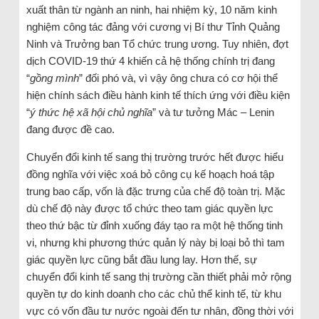
xuất thân từ ngành an ninh, hai nhiệm kỳ, 10 năm kinh
nghiệm công tác đảng với cương vị Bí thư Tỉnh Quảng
Ninh và Trưởng ban Tổ chức trung ương. Tuy nhiên, đợt
dịch COVID-19 thứ 4 khiến cả hệ thống chính trị đang
“
gồng mình
” đối phó và, vì vậy ông chưa có cơ hội thể
hiện chính sách điều hành kinh tế thích ứng với điều kiện
“
ý thức hệ xã hội chủ nghĩa
” và tư tưởng Mác – Lenin
đang được đề cao.
Chuyển đổi kinh tế sang thị trường trước hết được hiểu
đồng nghĩa với việc xoá bỏ công cụ kế hoạch hoá tập
trung bao cấp, vốn là đặc trưng của chế độ toàn trị. Mặc
dù chế độ này được tổ chức theo tam giác quyền lực
theo thứ bậc từ đỉnh xuống đáy tạo ra một hệ thống tinh
vi, nhưng khi phương thức quản lý này bị loại bỏ thì tam
giác quyền lực cũng bắt đầu lung lay. Hơn thế, sự
chuyển đổi kinh tế sang thị trường cần thiết phải mở rộng
quyền tự do kinh doanh cho các chủ thể kinh tế, từ khu
vực có vốn đầu tư nước ngoài đến tư nhân, đồng thời với