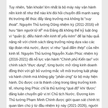
Tuy nhiên, ‘băn khoăn’ lớn nhất là bộ máy này vận hành
nền kinh tế như thế nào khi đòi hỏi chuyển đổi mạnh sang
thị trường để thúc đẩy tăng trưởng mà không bị “
suy
thoái
”. Nguyên Thủ tướng Dũng nhiệm kỳ (2011-2016) về
hưu “
làm người tử tế
” mà Đảng đã không thể kỷ luật ông
vì “
quản lý, điều hành nền kinh tế yếu kém
” để lại hậu quả
nặng nề với chính sách tăng trưởng nóng dựa vào các
tập đoàn nhà nước, được ví như “
quả đấm thép
” của nền
kinh tế. Nguyên Thủ tướng Nguyễn Xuân Phúc nhiệm kỳ
(2016-2021) đã nỗ lực vận hành “
Chính phủ Kiến tạo
” với
chính sách “
thực dụng
”, từng bước mở rộng kinh doanh
đồng thời với gỡ bỏ vướng mắc về môi trường luật pháp
và hành chính mà không gây “
phản ứng
” từ bộ máy hiện
hành. Dù được coi là thành công trong tăng trưởng kinh
tế, nhưng ông Phúc chỉ là thủ tướng “
quá độ
” khi ‘được’
đảng luân chuyển giữ vị trí Chủ tịch Nước. Đương kim
Thủ tướng Phạm Minh Chính được giới quan sát chính trị
quan tâm chú ý từ đầu nhiệm kỳ này (2021-2026), người