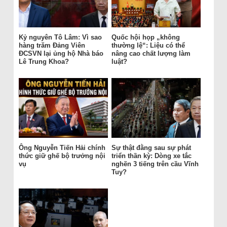
Kỷ nguyên Tô Lâm: Vì sao
Quốc hội họp „không
hàng trăm Đảng Viên
thường lệ“: Liệu có thể
ĐCSVN lại ủng hộ Nhà báo
nâng cao chất lượng làm
Lê Trung Khoa?
luật?
Ông Nguyễn Tiến Hải chính
Sự thật đằng sau sự phát
thức giữ ghế bộ trưởng nội
triển thần kỳ: Dòng xe tắc
vụ
nghẽn 3 tiếng trên cầu Vĩnh
Tuy?