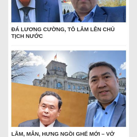
ĐÁ LƯƠNG CƯỜNG, TÔ LÂM LÊN CHỦ
TỊCH NƯỚC
LÂM, MẪN, HƯNG NGỒI GHẾ MỚI – VỞ