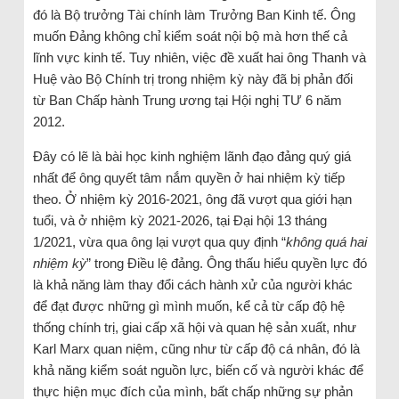
đó là Bộ trưởng Tài chính làm Trưởng Ban Kinh tế. Ông
muốn Đảng không chỉ kiểm soát nội bộ mà hơn thế cả
lĩnh vực kinh tế. Tuy nhiên, việc đề xuất hai ông Thanh và
Huệ vào Bộ Chính trị trong nhiệm kỳ này đã bị phản đối
từ Ban Chấp hành Trung ương tại Hội nghị TƯ 6 năm
2012.
Đây có lẽ là bài học kinh nghiệm lãnh đạo đảng quý giá
nhất để ông quyết tâm nắm quyền ở hai nhiệm kỳ tiếp
theo. Ở nhiệm kỳ 2016-2021, ông đã vượt qua giới hạn
tuổi, và ở nhiệm kỳ 2021-2026, tại Đại hội 13 tháng
1/2021, vừa qua ông lại vượt qua quy định “
không quá hai
nhiệm kỳ
” trong Điều lệ đảng. Ông thấu hiểu quyền lực đó
là khả năng làm thay đổi cách hành xử của người khác
để đạt được những gì mình muốn, kể cả từ cấp độ hệ
thống chính trị, giai cấp xã hội và quan hệ sản xuất, như
Karl Marx quan niệm, cũng như từ cấp độ cá nhân, đó là
khả năng kiểm soát nguồn lực, biến cố và người khác để
thực hiện mục đích của mình, bất chấp những sự phản