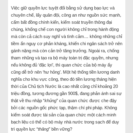
Việc giữ quyền lực tuyệt đối bằng sử dụng bạo lực và
chuyên chế, lấy quân đội, công an như nguồn sức mạnh,
cấm bất đồng chính kiến, kiểm soát truyền thông đại
chúng, khống chế con người không chỉ trong hành động
mà còn cả cách suy nghĩ và tình cảm… không những chỉ
tiềm ẩn nguy cơ phản kháng, khiến chi ngân sách trở nên
gánh nặng mà còn cản trở tăng trưởng. Ngoài ra, chống
tham nhũng và tạo ra bộ máy toàn trị đặc quyền, nhưng
nếu không đủ ‘đặc lợi’, thì quan chức của bộ máy ấy
cũng dễ trở nên ‘hư hỏng’. Một hệ thống tiền lương danh
nghĩa cho khu vực công, theo đó tiền lương tháng hiện
thời của Chủ tịch Nước là cao nhất cũng chỉ khoảng 20
triệu đồng, tương đương gần 900$, đang phản ánh sai sự
thật về thu nhập “
khủng
” của quan chức được che đậy
bởi các nguồn gốc phức tạp, thậm chí phi pháp. Không
kiểm soát được tài sản của quan chức một cách minh
bạch liệu có thể có bộ máy nhà nước trong sạch để duy
trì quyền lực “
thăng
” bền vững?