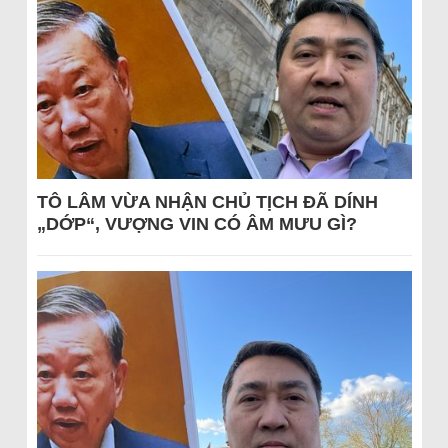
TÔ LÂM VỪA NHẬN CHỦ TỊCH ĐÃ DÍNH
„DỚP“, VƯỢNG VIN CÓ ÂM MƯU GÌ?