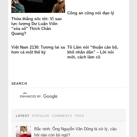
Công an cũng nói đạo lý
Thừa thắng xốc tới: Vì sao
lực lượng Dư Luận Viên
“xóa sổ” Thích Chân
Quang?
Việt Nam 2130: Tương lai xa
Tô Lâm nói “thuận cán bộ,
hơn cả một thế kỷ
khổ nhân dân” – Lời nói
mới, cách làm cũ
SEARCH
LATEST
POPULAR
COMMENTS
TAGS
Bắc ninh: Ông Nguyễn Văn Dũng bị xử lý, câu
hỏi nào còn bỏ ngỏ?