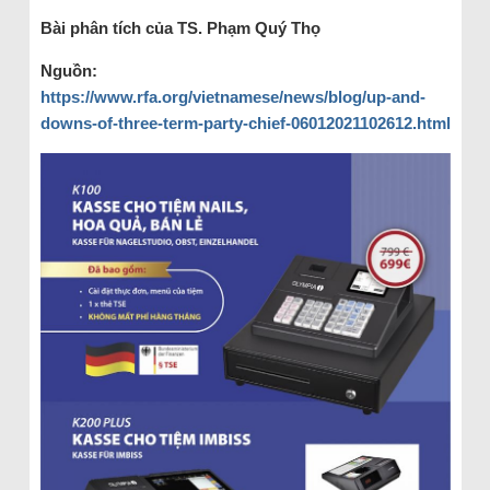
B
ài phân tích c
ủa TS. Phạm Qu
ý Th
ọ
Ngu
ồ
n:
https://www.rfa.org/vietnamese/news/blog/up-and-
downs-of-three-term-party-chief-06012021102612.html