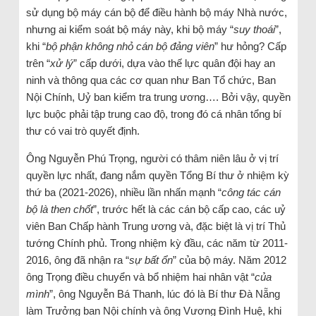
sử dụng bộ máy cán bộ để điều hành bộ máy Nhà nước,
nhưng ai kiểm soát bộ máy này, khi bộ máy “
suy thoái
”,
khi “
bộ phận không nhỏ cán bộ đảng viên
” hư hỏng? Cấp
trên “
xử lý
” cấp dưới, dựa vào thế lực quân đội hay an
ninh và thông qua các cơ quan như Ban Tổ chức, Ban
Nội Chính, Uỷ ban kiểm tra trung ương…. Bởi vậy, quyền
lực buộc phải tập trung cao độ, trong đó cá nhân tổng bí
thư có vai trò quyết định.
Ông Nguyễn Phú Trọng, người có thâm niên lâu ở vị trí
quyền lực nhất, đang nắm quyền Tổng Bí thư ở nhiệm kỳ
thứ ba (2021-2026), nhiều lần nhấn mạnh “
công tác cán
bộ là then chốt
”, trước hết là các cán bộ cấp cao, các uỷ
viên Ban Chấp hành Trung ương và, đặc biệt là vị trí Thủ
tướng Chính phủ. Trong nhiệm kỳ đầu, các năm từ 2011-
2016, ông đã nhận ra “
sự bất ổn
” của bộ máy. Năm 2012
ông Trọng điều chuyển và bổ nhiệm hai nhân vật “
của
mình
”, ông Nguyễn Bá Thanh, lúc đó là Bí thư Đà Nẵng
làm Trưởng ban Nội chính và ông Vương Đình Huệ, khi