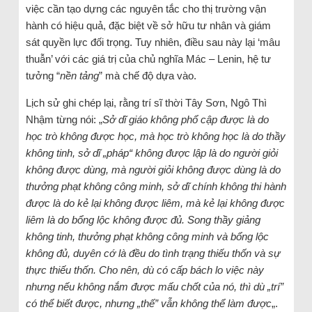
việc cần tạo dựng các nguyên tắc cho thị trường vận
hành có hiệu quả, đặc biệt về sở hữu tư nhân và giám
sát quyền lực đối trọng. Tuy nhiên, điều sau này lại ‘mâu
thuẫn’ với các giá trị của chủ nghĩa Mác – Lenin, hệ tư
tưởng “
nền tảng
” mà chế độ dựa vào.
Lịch sử ghi chép lại, rằng trí sĩ thời Tây Sơn, Ngô Thì
Nhậm từng nói: „
Sở dĩ giáo không phổ cập được là do
học trò không được học, mà học trò không học là do thầy
không tinh, sở dĩ „pháp“ không được lập là do người giỏi
không được dùng, mà người giỏi không được dùng là do
thưởng phạt không công minh, sở dĩ chính không thi hành
được là do kẻ lại không được liêm, mà kẻ lại không được
liêm là do bổng lộc không được đủ. Song thầy giảng
không tinh, thưởng phạt không công minh và bổng lộc
không đủ, duyên cớ là đều do tình trạng thiếu thốn và sự
thực thiếu thốn. Cho nên, dù có cấp bách lo việc này
nhưng nếu không nắm được mấu chốt của nó, thì dù „trí”
có thể biết được, nhưng „thế” vẫn không thể làm được
„.