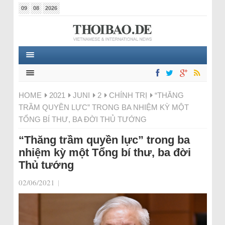
09
08
2026
HOME
2021
JUNI
2
CHÍNH TRỊ
“THĂNG
TRẦM QUYỀN LỰC” TRONG BA NHIỆM KỲ MỘT
TỔNG BÍ THƯ, BA ĐỜI THỦ TƯỚNG
“Thăng trầm quyền lực” trong ba
nhiệm kỳ một Tổng bí thư, ba đời
Thủ tướng
02/06/2021
|