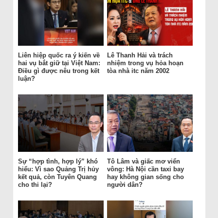
Liên hiệp quốc ra ý kiến về
Lê Thanh Hải và trách
hai vụ bắt giữ tại Việt Nam:
nhiệm trong vụ hỏa hoạn
Điều gì được nêu trong kết
tòa nhà itc năm 2002
luận?
Sự “hợp tình, hợp lý” khó
Tô Lâm và giấc mơ viển
hiểu: Vì sao Quảng Trị hủy
vông: Hà Nội cần taxi bay
kết quả, còn Tuyên Quang
hay không gian sống cho
cho thi lại?
người dân?