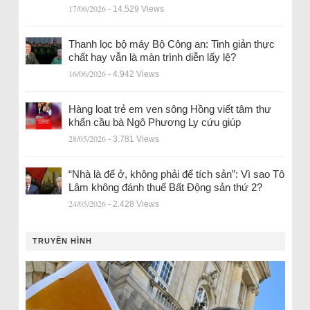
17/06/2026
- 14.529 Views
Thanh lọc bộ máy Bộ Công an: Tinh giản thực
chất hay vẫn là màn trình diễn lấy lệ?
16/06/2026
- 4.942 Views
Hàng loạt trẻ em ven sông Hồng viết tâm thư
khẩn cầu bà Ngô Phương Ly cứu giúp
28/05/2026
- 3.781 Views
“Nhà là để ở, không phải để tích sản”: Vì sao Tô
Lâm không đánh thuế Bất Động sản thứ 2?
24/05/2026
- 2.428 Views
TRUYỀN HÌNH