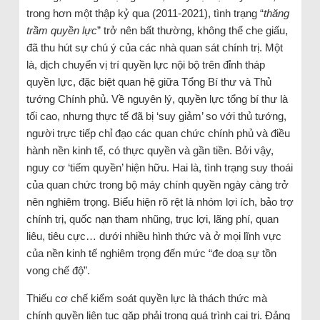
trong hơn một thập kỷ qua (2011-2021), tình trạng “
thăng
trầm quyền lực
” trở nên bất thường, không thể che giấu,
đã thu hút sự chú ý của các nhà quan sát chính trị. Một
là, dịch chuyển vị trí quyền lực nội bộ trên đỉnh tháp
quyền lực, đặc biệt quan hệ giữa Tổng Bí thư và Thủ
tướng Chính phủ. Về nguyên lý, quyền lực tổng bí thư là
tối cao, nhưng thực tế đã bị ‘suy giảm’ so với thủ tướng,
người trực tiếp chỉ đạo các quan chức chính phủ và điều
hành nền kinh tế, có thực quyền và gần tiền. Bởi vậy,
nguy cơ ‘tiếm quyền’ hiện hữu. Hai là, tình trạng suy thoái
của quan chức trong bộ máy chính quyền ngày càng trở
nên nghiêm trọng. Biểu hiện rõ rệt là nhóm lợi ích, bảo trợ
chính trị, quốc nạn tham nhũng, trục lợi, lãng phí, quan
liêu, tiêu cực… dưới nhiều hình thức và ở mọi lĩnh vực
của nền kinh tế nghiêm trọng đến mức “đe doạ sự tồn
vong chế độ”.
Thiếu cơ chế kiểm soát quyền lực là thách thức mà
chính quyền liên tục gặp phải trong quá trình cai trị. Đảng