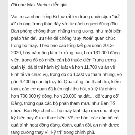
đối như Max Weber diễn giải.
Vai trò cá nhân Tổng Bí thư rất lớn trong chiến dịch “
đốt
lò
” do ông Trọng thúc đẩy với tư cách người đứng đầu
Ban phòng chống tham nhũng trung ương, như một biện
pháp ‘răn đe’, ưu tiên để chống “
suy thoái
” quan chức
trong bộ máy. Theo báo cáo tổng kết giai đoạn 2013-
2020, bảy năm ông làm Trưởng ban, hơn 131.000 đảng
viên, trong đó có nhiều cán bộ thuộc diện Trung ương
quản lý, đã bị thi hành kỷ luật và hơn 11.700 vụ án về
kinh tế và chức vụ, trong đó có 1.900 vụ tham nhũng, với
gần 4.400 bị can bị truy tố. Qua công tác thanh tra, kiểm
toán, các cơ quan đã kiến nghị thu hồi, xử lý tài chính
hơn 700.000 tỷ đồng, hơn 20.000 ha đất… để ‘củng cố’
Đảng, thông qua các bộ phận tham mưu như Ban Tổ
chức, Ban Nội chính… bộ máy lãnh đạo mới cho nhiệm
kỳ hiện nay được thực hiện. Về cơ bản, các cán bộ có
quá trình hoạt động đảng, đoàn, quân đội, an ninh được
tăng cường thay vì “kỹ trị” trong chính phủ.