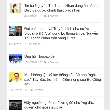
Tin bà Nguyễn Thị Thanh Nhàn đang ẩn náu tại
Đức đã được chính thức xác nhận
07/08/2023
- 15.071 Views
Đài phát thanh và Truyền hình nhà nước
Slovakia (RTVS) công bố thông tin bà Nguyễn
Thị Thanh Nhàn trốn sang Đức!
06/08/2023
- 5.165 Views
Ủng hộ Thoibao.de
15/02/2018
- 24.072 Views
Mai Hoàng lập kỷ lục thăng tiến: Vì sao “ngôi
sao” Tây Bắc trở thành điểm nóng của Bộ Công
an?
11/05/2026
- 18.510 Views
Đẩy người nghèo ra đường để nhường đặc
quyền cho giới siêu giàu