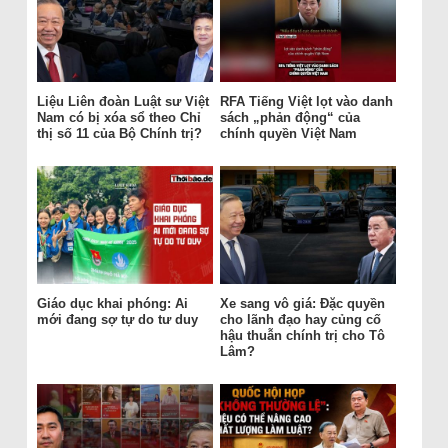
Liệu Liên đoàn Luật sư Việt
RFA Tiếng Việt lọt vào danh
Nam có bị xóa sổ theo Chỉ
sách „phản động“ của
thị số 11 của Bộ Chính trị?
chính quyền Việt Nam
Giáo dục khai phóng: Ai
Xe sang vô giá: Đặc quyền
mới đang sợ tự do tư duy
cho lãnh đạo hay củng cố
hậu thuẫn chính trị cho Tô
Lâm?