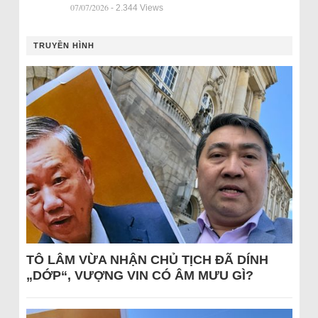
07/07/2026
- 2.344 Views
TRUYỀN HÌNH
TÔ LÂM VỪA NHẬN CHỦ TỊCH ĐÃ DÍNH
„DỚP“, VƯỢNG VIN CÓ ÂM MƯU GÌ?