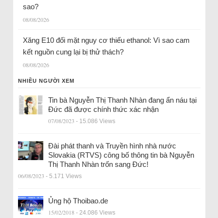
sao?
08/08/2026
Xăng E10 đối mặt nguy cơ thiếu ethanol: Vì sao cam
kết nguồn cung lại bị thử thách?
08/08/2026
NHIỀU NGƯỜI XEM
Tin bà Nguyễn Thị Thanh Nhàn đang ẩn náu tại
Đức đã được chính thức xác nhận
07/08/2023
- 15.086 Views
Đài phát thanh và Truyền hình nhà nước
Slovakia (RTVS) công bố thông tin bà Nguyễn
Thị Thanh Nhàn trốn sang Đức!
06/08/2023
- 5.171 Views
Ủng hộ Thoibao.de
15/02/2018
- 24.086 Views