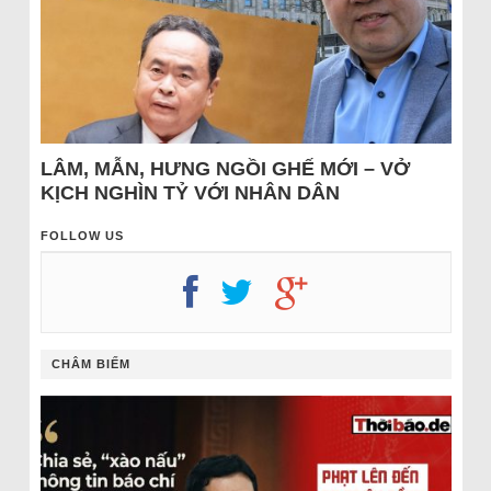
LÂM, MẪN, HƯNG NGỒI GHẾ MỚI – VỞ
KỊCH NGHÌN TỶ VỚI NHÂN DÂN
FOLLOW US
CHÂM BIẾM