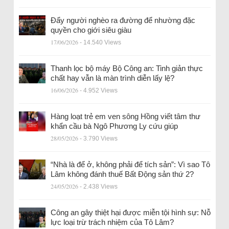
Đẩy người nghèo ra đường để nhường đặc
quyền cho giới siêu giàu
17/06/2026
- 14.540 Views
Thanh lọc bộ máy Bộ Công an: Tinh giản thực
chất hay vẫn là màn trình diễn lấy lệ?
16/06/2026
- 4.952 Views
Hàng loạt trẻ em ven sông Hồng viết tâm thư
khẩn cầu bà Ngô Phương Ly cứu giúp
28/05/2026
- 3.790 Views
“Nhà là để ở, không phải để tích sản”: Vì sao Tô
Lâm không đánh thuế Bất Động sản thứ 2?
24/05/2026
- 2.438 Views
Công an gây thiệt hại được miễn tội hình sự: Nỗ
lực loại trừ trách nhiệm của Tô Lâm?