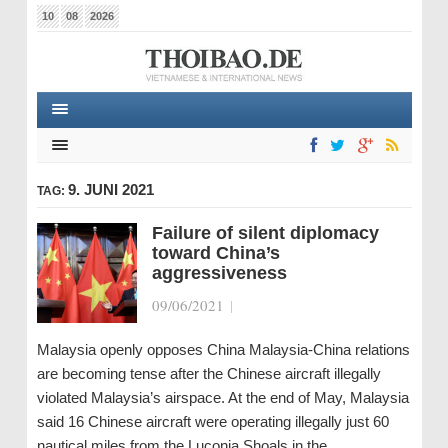
10
08
2026
9. JUNI 2021
TAG:
Failure of silent diplomacy
toward China’s
aggressiveness
09/06/2021
|
Malaysia openly opposes China Malaysia-China relations
are becoming tense after the Chinese aircraft illegally
violated Malaysia’s airspace. At the end of May, Malaysia
said 16 Chinese aircraft were operating illegally just 60
nautical miles from the Luconia Shoals in the…