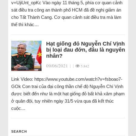
v=UjiUnt_opKc Vào ngày 11 tháng 5, phía cơ quan cảnh
sát điều tra công an thành phố HCM đã đề nghị giảm án
cho Tất Thành Cang. Cơ quan cảnh sát điều tra mà làm
thế thì khác…
Hạt giống đỏ Nguyễn Chí Vịnh
bị loại đau đớn, đâu là nguyên
nhân?
09/06/2021
|
|
5.842
Link Video: https://www.youtube.com/watch?v=fsboao7-
GOk Con trai của đại công thần chế độ Nguyễn Chí Vịnh
được biết đến như là một hạt giống đỏ bất khả xâm phạm
ở quân đội, tuy nhiên ngày 31/5 vừa qua đã kết thúc
cuộc…
SEARCH