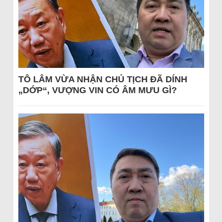
TÔ LÂM VỪA NHẬN CHỦ TỊCH ĐÃ DÍNH
„DỚP“, VƯỢNG VIN CÓ ÂM MƯU GÌ?