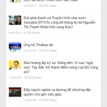
07/08/2023
- 15.074 Views
Đài phát thanh và Truyền hình nhà nước
Slovakia (RTVS) công bố thông tin bà Nguyễn
Thị Thanh Nhàn trốn sang Đức!
06/08/2023
- 5.165 Views
Ủng hộ Thoibao.de
15/02/2018
- 24.074 Views
Mai Hoàng lập kỷ lục thăng tiến: Vì sao “ngôi
sao” Tây Bắc trở thành điểm nóng của Bộ Công
an?
11/05/2026
- 18.513 Views
Đẩy người nghèo ra đường để nhường đặc
quyền cho giới siêu giàu
17/06/2026
- 14.530 Views