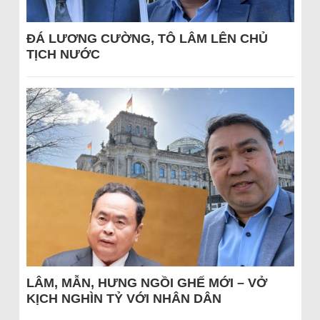
ĐÁ LƯƠNG CƯỜNG, TÔ LÂM LÊN CHỦ
TỊCH NƯỚC
LÂM, MẪN, HƯNG NGỒI GHẾ MỚI – VỞ
KỊCH NGHÌN TỶ VỚI NHÂN DÂN