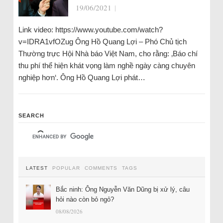
19/06/2021
|
Link video: https://www.youtube.com/watch?
v=IDRA1vfOZug Ông Hồ Quang Lợi – Phó Chủ tịch
Thường trực Hội Nhà báo Việt Nam, cho rằng: ‚Báo chí
thu phí thể hiện khát vọng làm nghề ngày càng chuyên
nghiệp hơn‘. Ông Hồ Quang Lợi phát…
SEARCH
LATEST
POPULAR
COMMENTS
TAGS
Bắc ninh: Ông Nguyễn Văn Dũng bị xử lý, câu
hỏi nào còn bỏ ngỏ?
08/08/2026