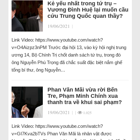
Kẻ yếu nhất trong tứ trụ –
Vương Đình Huệ lại muốn cầu
cứu Trung Quốc quan thầy?
19/06/2021
|
Link Video: https://www.youtube.com/watch?
v=O4Aizpz3nPM Trước đại hội 13, vào kỳ hội nghị trung
ương 14, Bộ Chính Trị chốt danh sách tứ trụ, trong đó
ông Nguyễn Phú Trọng đã chắc suất đặc biệt nắm ghế
tổng bí thư, ông Nguyễn…
Phan Văn Mãi vừa rời Bến
Tre, Phạm Minh Chính xua
thanh tra về khui sai phạm?
19/06/2021
|
|
1.025
Link Video: https://www.youtube.com/watch?
v=GI7Kva2bTVs Phan Văn Mãi là nhân vật được