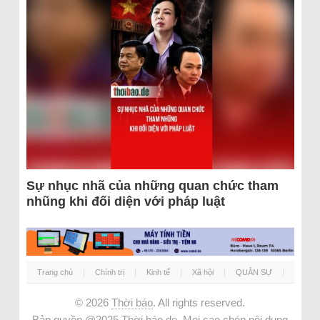
Sự nhục nhã của những quan chức tham
nhũng khi đối diện với pháp luật
Trang chủ
Chính trị
Kinh tế
Xã hội
QUÂN SỰ
© 2026
Thời báo
. All rights reserved.
Bản quyền @2025 Thời báo.de. Mọi sao chép nội dung