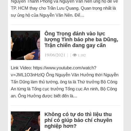
Nguyễn Thành Phong và Nguyễn Văn Nên ủng hộ để về
TP. HCM thay cho Trần Lưu Quang. Quan trọng nhất là
sự ủng hộ của Nguyễn Văn Nên. Để…
Ông Trọng đánh vào lực
lượng Tình báo phe ba Dũng,
Trận chiến đang gay cấn
19/06/2021
|
|
1.182
Link Video: https://www.youtube.com/watch?
v=JML1O3nHzlQ Ông Nguyễn Văn Hưởng thời Nguyễn
Tấn Dũng làm thủ tướng, ông ta là Thứ trưởng Bộ Công
An từng là Tổng cục trưởng Tổng cục An ninh, Bộ Công
an. Ông Hưởng được biết đến là…
Không có tự do thì liệu thu
phí có giúp báo chí chuyên
nghiệp hơn?