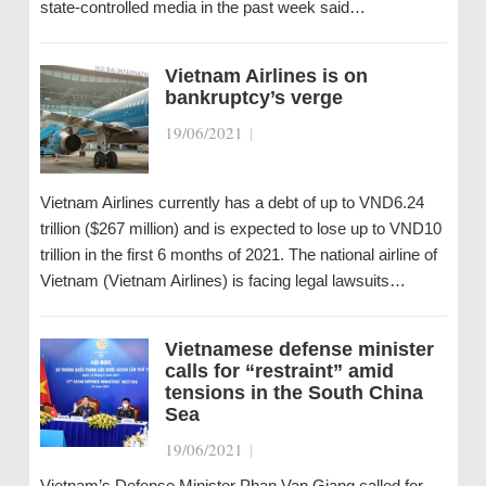
state-controlled media in the past week said…
Vietnam Airlines is on
bankruptcy’s verge
19/06/2021
|
Vietnam Airlines currently has a debt of up to VND6.24
trillion ($267 million) and is expected to lose up to VND10
trillion in the first 6 months of 2021. The national airline of
Vietnam (Vietnam Airlines) is facing legal lawsuits…
Vietnamese defense minister
calls for “restraint” amid
tensions in the South China
Sea
19/06/2021
|
Vietnam’s Defense Minister Phan Van Giang called for