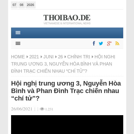
07
08
2026
HOME
2021
JUNI
26
CHÍNH TRỊ
HỘI NGHỊ
TRUNG ƯƠNG 3, NGUYỄN HÒA BÌNH VÀ PHAN
ĐÌNH TRẠC CHIẾN NHAU “CHÍ TỬ”?
Hội nghị trung ương 3, Nguyễn Hòa
Bình và Phan Đình Trạc chiến nhau
“chí tử”?
26/06/2021
|
|
1.231