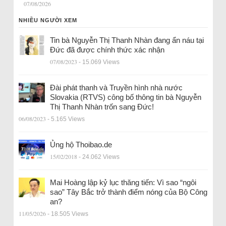
07/08/2026
NHIỀU NGƯỜI XEM
Tin bà Nguyễn Thị Thanh Nhàn đang ẩn náu tại
Đức đã được chính thức xác nhận
07/08/2023
- 15.069 Views
Đài phát thanh và Truyền hình nhà nước
Slovakia (RTVS) công bố thông tin bà Nguyễn
Thị Thanh Nhàn trốn sang Đức!
06/08/2023
- 5.165 Views
Ủng hộ Thoibao.de
15/02/2018
- 24.062 Views
Mai Hoàng lập kỷ lục thăng tiến: Vì sao “ngôi
sao” Tây Bắc trở thành điểm nóng của Bộ Công
an?
11/05/2026
- 18.505 Views