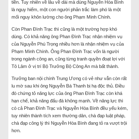
tiền. Tuy nhiên về lâu về dài mà dùng Nguyễn Hòa Bình
là nguy hiểm, một con người phản trắc làm phó là một
mối nguy khôn lường cho ông Phạm Minh Chính.
Còn Phan Đình Trạc thì cũng là một trường hợp khó
dùng. Có khả năng ông Phan Đình Trạc nhận nhiệm vụ
của Nguyễn Phú Trọng nhiều hơn là nhận nhiệm vụ của
Phạm Minh Chính. Ông Phan Đình Trạc vốn là người
trong ngành công an, cũng từng tranh quyền đoạt lợi với
Tô Lâm ở vị trí Bộ Trưởng Bộ Công An mà bất thành.
Trưởng ban nội chính Trung Ương có vẻ như vẫn còn rất
lu mờ sau khi ông Nguyễn Bá Thanh bị hạ độc thủ. Điều
đó chứng tỏ năng lực của ông Phan Đình Trạc còn khá
hạn chế, khả năng đấu đá không mạnh. Về năng lực thì
có cả Phan Đình Trạc và Nguyễn Hòa Bình đều yếu kém,
tuy nhiên thành tích xem thường dân, chà đạp luật pháp,
chà đạp công lý thì Nguyễn Hòa Bình đang tỏ ra vượt trội
hơn.