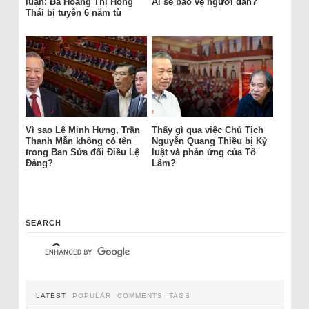
luận: Bà Hoàng Thị Hồng
Ai sẽ bảo vệ người dân?
Thái bị tuyên 6 năm tù
Vì sao Lê Minh Hưng, Trần
Thấy gì qua việc Chủ Tịch
Thanh Mẫn không có tên
Nguyễn Quang Thiều bị Kỷ
trong Ban Sửa đổi Điều Lệ
luật và phản ứng của Tô
Đảng?
Lâm?
SEARCH
LATEST
POPULAR
COMMENTS
TAGS