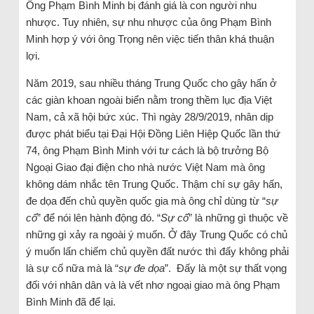
Ông Phạm Bình Minh bị đánh giá là con người nhu
nhược. Tuy nhiên, sự nhu nhược của ông Phạm Bình
Minh hợp ý với ông Trọng nên việc tiến thân khá thuận
lợi.
Năm 2019, sau nhiều tháng Trung Quốc cho gây hấn ở
các giàn khoan ngoài biển nằm trong thềm lục địa Việt
Nam, cả xã hội bức xúc. Thì ngày 28/9/2019, nhân dịp
được phát biểu tại Đại Hội Đồng Liên Hiệp Quốc lần thứ
74, ông Phạm Bình Minh với tư cách là bộ trưởng Bộ
Ngoại Giao đại điện cho nhà nước Việt Nam mà ông
không dám nhắc tên Trung Quốc. Thậm chí sự gây hấn,
đe dọa đến chủ quyền quốc gia mà ông chỉ dùng từ “
sự
cố
” để nói lên hành động đó. “
Sự cố
” là những gì thuộc về
những gì xảy ra ngoài ý muốn. Ở đây Trung Quốc có chủ
ý muốn lấn chiếm chủ quyền đất nước thì đấy không phải
là sự cố nữa mà là “
sự đe dọa
”. Đấy là một sự thất vọng
đối với nhân dân và là vết nhơ ngoại giao mà ông Phạm
Bình Minh đã để lại.