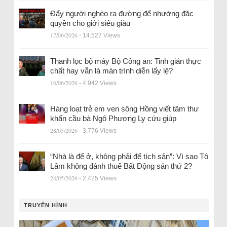
Đẩy người nghèo ra đường để nhường đặc
quyền cho giới siêu giàu
17/06/2026
- 14.527 Views
Thanh lọc bộ máy Bộ Công an: Tinh giản thực
chất hay vẫn là màn trình diễn lấy lệ?
16/06/2026
- 4.942 Views
Hàng loạt trẻ em ven sông Hồng viết tâm thư
khẩn cầu bà Ngô Phương Ly cứu giúp
28/05/2026
- 3.776 Views
“Nhà là để ở, không phải để tích sản”: Vì sao Tô
Lâm không đánh thuế Bất Động sản thứ 2?
24/05/2026
- 2.425 Views
TRUYỀN HÌNH