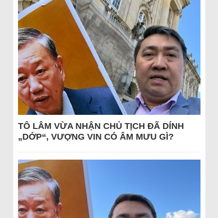
TÔ LÂM VỪA NHẬN CHỦ TỊCH ĐÃ DÍNH
„DỚP“, VƯỢNG VIN CÓ ÂM MƯU GÌ?