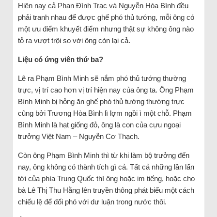
Hiện nay cả Phan Đình Trạc và Nguyễn Hòa Bình đều
phải tranh nhau để được ghế phó thủ tướng, mỗi ông có
một ưu điểm khuyết điểm nhưng thật sự không ông nào
tỏ ra vượt trội so với ông còn lại cả.
Liệu có ứng viên thứ ba?
Lẽ ra Phạm Bình Minh sẽ nắm phó thủ tướng thường
trực, vị trí cao hơn vị trí hiện nay của ông ta. Ông Phạm
Bình Minh bị hỏng ăn ghế phó thủ tướng thường trực
cũng bởi Trương Hòa Bình lì lợm ngồi ì một chỗ. Phạm
Bình Minh là hạt giống đỏ, ông là con của cựu ngoại
trưởng Việt Nam – Nguyễn Cơ Thạch.
Còn ông Phạm Bình Minh thì từ khi làm bộ trưởng đến
nay, ông không có thành tích gì cả. Tất cả những lần lấn
tới của phía Trung Quốc thì ông hoặc im tiếng, hoặc cho
bà Lê Thị Thu Hằng lên truyền thông phát biểu một cách
chiếu lệ để đối phó với dư luận trong nước thôi.