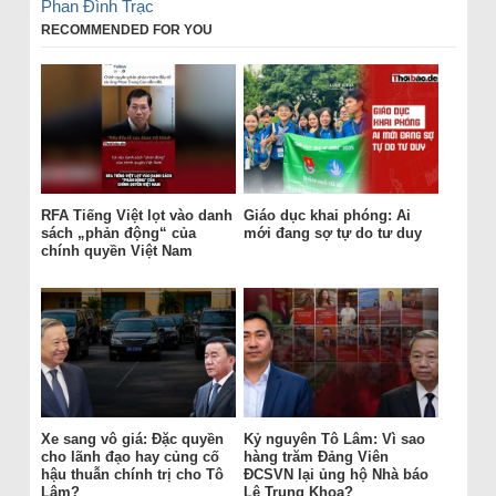
Phan Đình Trạc
RECOMMENDED FOR YOU
RFA Tiếng Việt lọt vào danh
Giáo dục khai phóng: Ai
sách „phản động“ của
mới đang sợ tự do tư duy
chính quyền Việt Nam
Xe sang vô giá: Đặc quyền
Kỷ nguyên Tô Lâm: Vì sao
cho lãnh đạo hay củng cố
hàng trăm Đảng Viên
hậu thuẫn chính trị cho Tô
ĐCSVN lại ủng hộ Nhà báo
Lâm?
Lê Trung Khoa?