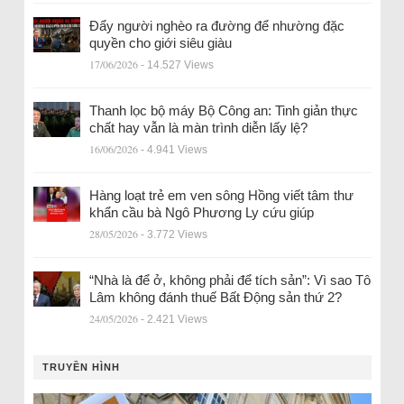
Đẩy người nghèo ra đường để nhường đặc
quyền cho giới siêu giàu
17/06/2026
- 14.527 Views
Thanh lọc bộ máy Bộ Công an: Tinh giản thực
chất hay vẫn là màn trình diễn lấy lệ?
16/06/2026
- 4.941 Views
Hàng loạt trẻ em ven sông Hồng viết tâm thư
khẩn cầu bà Ngô Phương Ly cứu giúp
28/05/2026
- 3.772 Views
“Nhà là để ở, không phải để tích sản”: Vì sao Tô
Lâm không đánh thuế Bất Động sản thứ 2?
24/05/2026
- 2.421 Views
TRUYỀN HÌNH