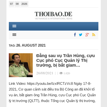
07
08
2026
26. AUGUST 2021
TAG:
Đằng sau vụ Trần Hùng, cựu
Cục phó Cục Quản lý Thị
trường, bị bắt giam…
26/08/2021
|
|
1.020
Link Video: https://youtu.be/IzxlRCTzVc8 Ngày 17-8-
2021, Cơ quan cảnh sát điều tra Bộ Công an đã khởi tố
vụ án, bắt giam ông Trần Hùng, cựu Cục phó Cục Quản
lý trị trường (QLTT), thuộc Tổng cục Quản lý thị trường,
…