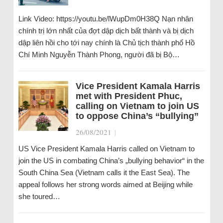
Link Video: https://youtu.be/lWupDm0H38Q Nạn nhân
chính trị lớn nhất của đợt dập dịch bất thành và bị dịch
dập liên hồi cho tới nay chính là Chủ tịch thành phố Hồ
Chí Minh Nguyễn Thành Phong, người đã bị Bộ…
Vice President Kamala Harris
met with President Phuc,
calling on Vietnam to join US
to oppose China’s “bullying”
26/08/2021
|
US Vice President Kamala Harris called on Vietnam to
join the US in combating China’s „bullying behavior“ in the
South China Sea (Vietnam calls it the East Sea). The
appeal follows her strong words aimed at Beijing while
she toured…