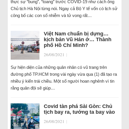
thực sự “bung”, “toang” trước COVID-19 như cách ông
Chủ tịch Hà Nội từng nói. Ngay cả Bộ Y tế vốn có lịch sử
công bố các con số nhiễm và tử vong rất…
Việt Nam chuẩn bị dựng…
kịch bản Vũ Hán ở… Thành
phố Hồ Chí Minh?
26/08/2021
|
Sự hiện diện của những quân nhân có vũ trang trên
đường phố TP.HCM trong vài ngày vừa qua (1) đã tạo ra
nhiều ý kiến trái chiều. Một số người hoan nghênh vì tin
rằng quân đội sẽ giúp…
Covid tàn phá Sài Gòn: Chủ
tịch bay ra, tướng ta bay vào
26/08/2021
|