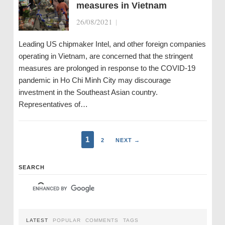
measures in Vietnam
26/08/2021
|
Leading US chipmaker Intel, and other foreign companies
operating in Vietnam, are concerned that the stringent
measures are prolonged in response to the COVID-19
pandemic in Ho Chi Minh City may discourage
investment in the Southeast Asian country.
Representatives of…
1
2
NEXT →
SEARCH
LATEST
POPULAR
COMMENTS
TAGS