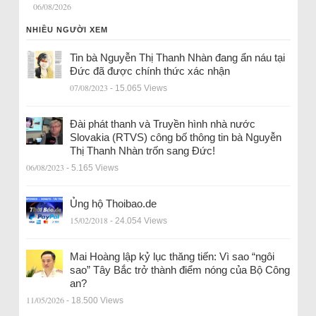
06/08/2026
NHIỀU NGƯỜI XEM
Tin bà Nguyễn Thị Thanh Nhàn đang ẩn náu tại
Đức đã được chính thức xác nhận
07/08/2023
- 15.065 Views
Đài phát thanh và Truyền hình nhà nước
Slovakia (RTVS) công bố thông tin bà Nguyễn
Thị Thanh Nhàn trốn sang Đức!
06/08/2023
- 5.165 Views
Ủng hộ Thoibao.de
15/02/2018
- 24.054 Views
Mai Hoàng lập kỷ lục thăng tiến: Vì sao “ngôi
sao” Tây Bắc trở thành điểm nóng của Bộ Công
an?
11/05/2026
- 18.500 Views