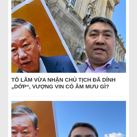
TÔ LÂM VỪA NHẬN CHỦ TỊCH ĐÃ DÍNH
„DỚP“, VƯỢNG VIN CÓ ÂM MƯU GÌ?