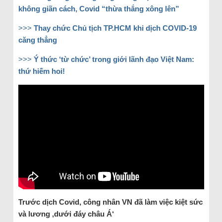
không giãn cách, Covid “thừa thắng xông lên”
>>>
Thay chức Chủ tịch TP.HCM khi dịch COVID-19
căng thẳng
>>>
Ý thức ‘từ chức’ trong giới lãnh đạo Việt Nam:
thứ hiếm hoi!
Trước dịch Covid, công nhân VN đã làm việc kiệt sức
và lương ‚dưới đáy châu Á‘