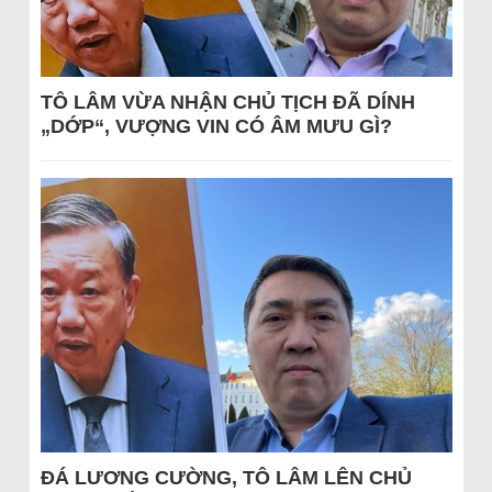
TÔ LÂM VỪA NHẬN CHỦ TỊCH ĐÃ DÍNH
„DỚP“, VƯỢNG VIN CÓ ÂM MƯU GÌ?
ĐÁ LƯƠNG CƯỜNG, TÔ LÂM LÊN CHỦ