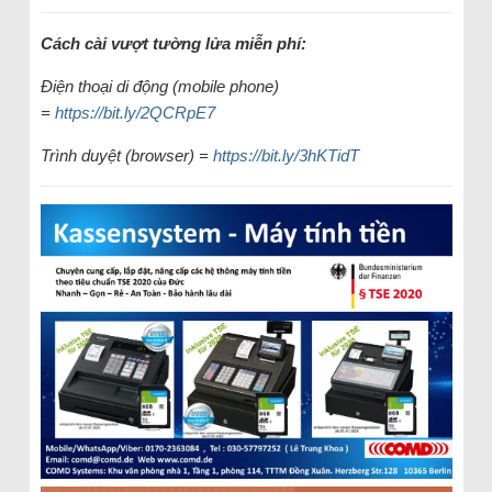
Cách cài vượt tường lửa miễn phí:
Điện thoại di động (mobile phone)
=
https://bit.ly/2QCRpE7
Trình duyệt (browser) =
https://bit.ly/3hKTidT