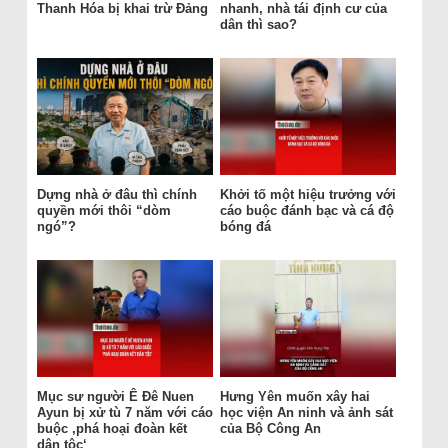
Thanh Hóa bị khai trừ Đảng
nhanh, nhà tái định cư của
dân thì sao?
Dựng nhà ở đâu thì chính
Khởi tố một hiệu trưởng với
quyền mới thôi “dòm
cáo buộc đánh bạc và cá độ
ngó”?
bóng đá
Mục sư người Ê Đê Nuen
Hưng Yên muốn xây hai
Ayun bị xử tù 7 năm với cáo
học viện An ninh và ảnh sát
buộc ‚phá hoại đoàn kết
của Bộ Công An
dân tộc‘