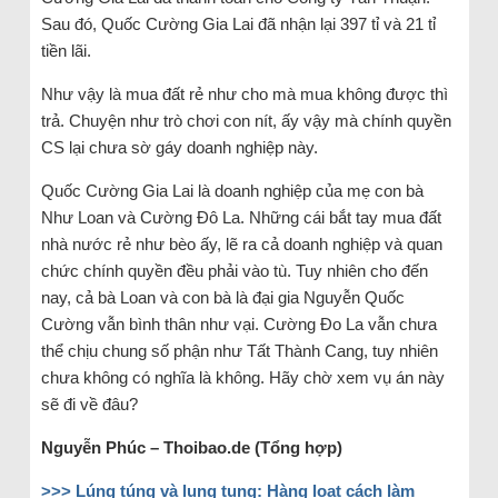
Sau đó, Quốc Cường Gia Lai đã nhận lại 397 tỉ và 21 tỉ
tiền lãi.
Như vậy là mua đất rẻ như cho mà mua không được thì
trả. Chuyện như trò chơi con nít, ấy vậy mà chính quyền
CS lại chưa sờ gáy doanh nghiệp này.
Quốc Cường Gia Lai là doanh nghiệp của mẹ con bà
Như Loan và Cường Đô La. Những cái bắt tay mua đất
nhà nước rẻ như bèo ấy, lẽ ra cả doanh nghiệp và quan
chức chính quyền đều phải vào tù. Tuy nhiên cho đến
nay, cả bà Loan và con bà là đại gia Nguyễn Quốc
Cường vẫn bình thân như vại. Cường Đo La vẫn chưa
thể chịu chung số phận như Tất Thành Cang, tuy nhiên
chưa không có nghĩa là không. Hãy chờ xem vụ án này
sẽ đi về đâu?
Nguyễn Phúc – Thoibao.de (Tổng hợp)
>>>
Lúng túng và lung tung: Hàng loạt cách làm