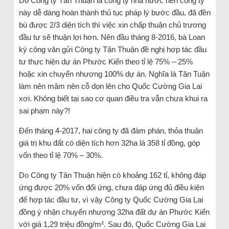
Do Công ty Tân Thuận là công ty nhà nước nên công ty
này dễ dàng hoàn thành thủ tục pháp lý bước đầu, đã đền
bù được 2/3 diện tích thì việc xin chấp thuận chủ trương
đầu tư sẽ thuận lợi hơn. Nên đầu tháng 8-2016, bà Loan
ký công văn gửi Công ty Tân Thuận đề nghị hợp tác đầu
tư thực hiện dự án Phước Kiển theo tỉ lệ 75% – 25%
hoặc xin chuyển nhượng 100% dự án. Nghĩa là Tân Tuận
làm nên mâm nên cỗ dọn lên cho Quốc Cường Gia Lai
xơi. Không biết tại sao cơ quan điều tra vẫn chưa khui ra
sai phạm này?!
Đến tháng 4-2017, hai công ty đã đàm phán, thỏa thuận
giá trị khu đất có diện tích hơn 32ha là 358 tỉ đồng, góp
vốn theo tỉ lệ 70% – 30%.
Do Công ty Tân Thuận hiện có khoảng 162 tỉ, không đáp
ứng được 20% vốn đối ứng, chưa đáp ứng đủ điều kiện
để hợp tác đầu tư, vì vậy Công ty Quốc Cường Gia Lai
đồng ý nhận chuyển nhượng 32ha đất dự án Phước Kiển
với giá 1,29 triệu đồng/m². Sau đó, Quốc Cường Gia Lai