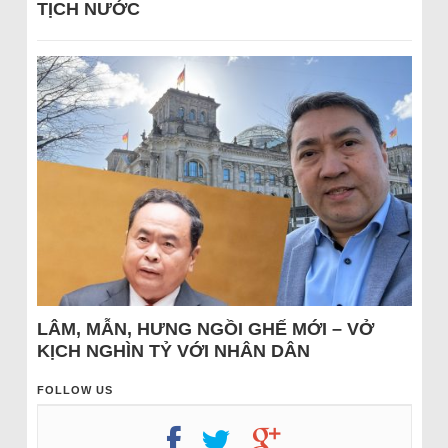
TỊCH NƯỚC
LÂM, MẪN, HƯNG NGỒI GHẾ MỚI – VỞ
KỊCH NGHÌN TỶ VỚI NHÂN DÂN
FOLLOW US