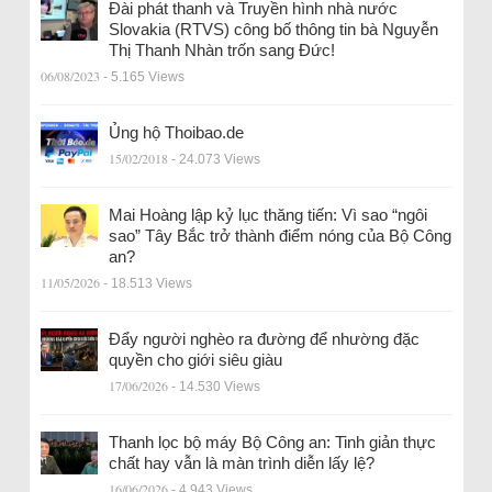
Đài phát thanh và Truyền hình nhà nước
Slovakia (RTVS) công bố thông tin bà Nguyễn
Thị Thanh Nhàn trốn sang Đức!
06/08/2023
- 5.165 Views
Ủng hộ Thoibao.de
15/02/2018
- 24.073 Views
Mai Hoàng lập kỷ lục thăng tiến: Vì sao “ngôi
sao” Tây Bắc trở thành điểm nóng của Bộ Công
an?
11/05/2026
- 18.513 Views
Đẩy người nghèo ra đường để nhường đặc
quyền cho giới siêu giàu
17/06/2026
- 14.530 Views
Thanh lọc bộ máy Bộ Công an: Tinh giản thực
chất hay vẫn là màn trình diễn lấy lệ?
16/06/2026
- 4.943 Views