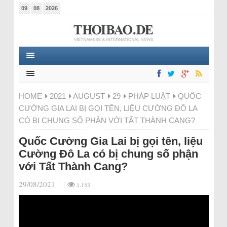
09
08
2026
HOME
2021
AUGUST
29
PHÁP LUẬT
QUỐC
CƯỜNG GIA LAI BỊ GỌI TÊN, LIỆU CƯỜNG ĐÔ LA
CÓ BỊ CHUNG SỐ PHẬN VỚI TẤT THÀNH CANG?
Quốc Cường Gia Lai bị gọi tên, liệu
Cường Đô La có bị chung số phận
với Tất Thành Cang?
29/08/2021
|
|
1.153