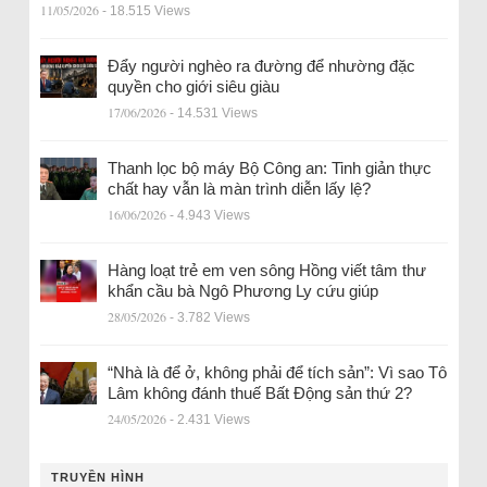
11/05/2026
- 18.515 Views
Đẩy người nghèo ra đường để nhường đặc
quyền cho giới siêu giàu
17/06/2026
- 14.531 Views
Thanh lọc bộ máy Bộ Công an: Tinh giản thực
chất hay vẫn là màn trình diễn lấy lệ?
16/06/2026
- 4.943 Views
Hàng loạt trẻ em ven sông Hồng viết tâm thư
khẩn cầu bà Ngô Phương Ly cứu giúp
28/05/2026
- 3.782 Views
“Nhà là để ở, không phải để tích sản”: Vì sao Tô
Lâm không đánh thuế Bất Động sản thứ 2?
24/05/2026
- 2.431 Views
TRUYỀN HÌNH