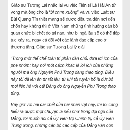
Giáo sư Tương Lai nhắc lại vụ việc Tiến sĩ Lê Hải An tử
vong mà ông cho là “
bị chìm xuồng
” và vụ việc Luật sư
Bùi Quang Tín thiệt mạng sẽ được điều tra đến nơi đến
chốn hay không thì ở Việt Nam những tình huống cán bộ
quan chức bị chết do tai nạn, như bị ngã lầu sẽ có thể tiếp
tục xảy ra, ngay cả đối với các lãnh đạo cấp cao ở
thượng tầng. Giáo sư Tương Lai lý giải:
“
Trong một thể chế toàn trị phản dân chủ, đưa lợi ích của
phe nhóm; hay nói một cách khác là lợi ích của những
người mà ông Nguyễn Phú Trọng đang thao túng. Điều
này tôi đã lên án từ rất lâu, từ khi tôi tuyên bố là dứt bỏ
mọi liên hệ với cái Đảng do ông Nguyễn Phú Trọng thao
túng.
Bây giờ với hai cái chết của hai nhân vật này, thì tôi càng
hiểu ra được một chuyện là nếu như trong đội ngũ của
Đảng, tôi muốn nói cả Ủy viên Bộ Chính trị, cả Ủy viên
Trung ương, những cán bộ cao cấp của Đảng vẫn còn