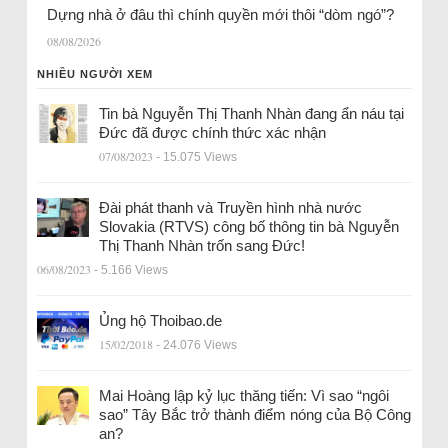
Dựng nhà ở đâu thì chính quyền mới thôi “dòm ngó”?
08/08/2026
NHIỀU NGƯỜI XEM
Tin bà Nguyễn Thị Thanh Nhàn đang ẩn náu tại
Đức đã được chính thức xác nhận
07/08/2023
- 15.075 Views
Đài phát thanh và Truyền hình nhà nước
Slovakia (RTVS) công bố thông tin bà Nguyễn
Thị Thanh Nhàn trốn sang Đức!
06/08/2023
- 5.166 Views
Ủng hộ Thoibao.de
15/02/2018
- 24.076 Views
Mai Hoàng lập kỷ lục thăng tiến: Vì sao “ngôi
sao” Tây Bắc trở thành điểm nóng của Bộ Công
an?