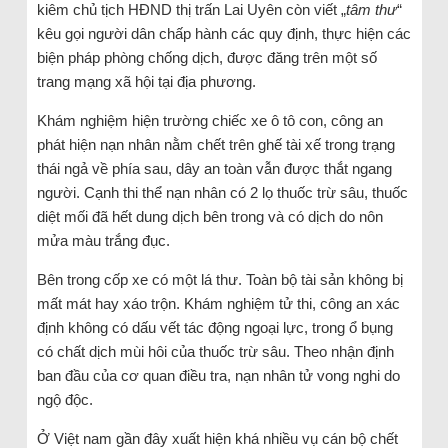
kiêm chủ tịch HĐND thị trấn Lai Uyên còn viết „
tâm thư
“
kêu gọi người dân chấp hành các quy định, thực hiện các
biện pháp phòng chống dịch, được đăng trên một số
trang mạng xã hội tại địa phương.
Khám nghiệm hiện trường chiếc xe ô tô con, công an
phát hiện nạn nhân nằm chết trên ghế tài xế trong trạng
thái ngả về phía sau, dây an toàn vẫn được thắt ngang
người. Cạnh thi thể nạn nhân có 2 lọ thuốc trừ sâu, thuốc
diệt mối đã hết dung dịch bên trong và có dịch do nôn
mửa màu trắng đục.
Bên trong cốp xe có một lá thư. Toàn bộ tài sản không bị
mất mát hay xáo trộn. Khám nghiệm tử thi, công an xác
định không có dấu vết tác động ngoại lực, trong ổ bụng
có chất dịch mùi hôi của thuốc trừ sâu. Theo nhận định
ban đầu của cơ quan điều tra, nạn nhân tử vong nghi do
ngộ độc.
Ở Việt nam gần đây xuất hiện khá nhiều vụ cán bộ chết