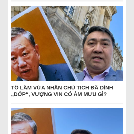
TÔ LÂM VỪA NHẬN CHỦ TỊCH ĐÃ DÍNH
„DỚP“, VƯỢNG VIN CÓ ÂM MƯU GÌ?