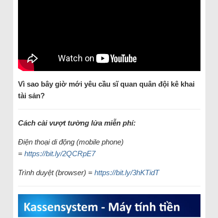
Vì sao bây giờ mới yêu cầu sĩ quan quân đội kê khai
tài sản?
Cách cài vượt tường lửa miễn phí:
Điện thoại di động (mobile phone)
=
https://bit.ly/2QCRpE7
Trình duyệt (browser) =
https://bit.ly/3hKTidT