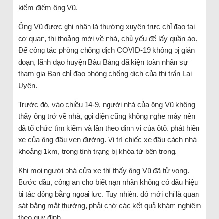
kiểm điểm ông Vũ.
Ông Vũ được ghi nhận là thường xuyên trực chỉ đạo tại
cơ quan, thi thoảng mới về nhà, chủ yếu để lấy quần áo.
Để công tác phòng chống dịch COVID-19 không bị gián
đoạn, lãnh đạo huyện Bàu Bàng đã kiện toàn nhân sự
tham gia Ban chỉ đạo phòng chống dịch của thị trấn Lai
Uyên.
Trước đó, vào chiều 14-9, người nhà của ông Vũ không
thấy ông trở về nhà, gọi điện cũng không nghe máy nên
đã tổ chức tìm kiếm và lần theo định vị của ôtô, phát hiện
xe của ông đậu ven đường. Vị trí chiếc xe đậu cách nhà
khoảng 1km, trong tình trạng bị khóa từ bên trong.
Khi mọi người phá cửa xe thì thấy ông Vũ đã tử vong.
Bước đầu, công an cho biết nạn nhân không có dấu hiệu
bị tác động bằng ngoại lực. Tuy nhiên, đó mới chỉ là quan
sát bằng mắt thường, phải chờ các kết quả khám nghiệm
theo quy định.