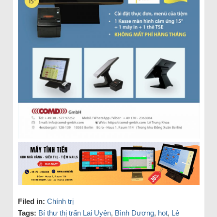
Filed in:
Chính trị
Tags:
Bí thư thị trấn Lai Uyên
,
Bình Dương
,
hot
,
Lê