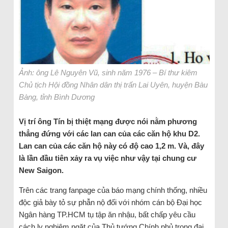
Ảnh: ông Lê Nguyên Vũ, sinh năm 1976 – Bí thư kiêm
Chủ tịch Hội đồng Nhân dân thị trấn Lai Uyên, huyện Bàu
Bàng, tỉnh Bình Dương
Vị trí ông Tín bị thiệt mạng được nói nằm phương
thẳng đứng với các lan can của các căn hộ khu D2.
Lan can của các căn hộ này có độ cao 1,2 m. Và, đây
là lần đầu tiên xảy ra vụ việc như vậy tại chung cư
New Saigon.
Trên các trang fanpage của báo mạng chính thống, nhiều
độc giả bày tỏ sự phẫn nộ đối với nhóm cán bộ Đại học
Ngân hàng TP.HCM tụ tập ăn nhậu, bất chấp yêu cầu
cách ly nghiêm ngặt của Thủ tướng Chính phủ trong đại