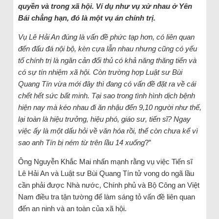
quyền và trong xã hội. Ví dụ như vụ xử nhau ở Yên
Bái chẳng hạn, đó là một vụ án chính trị.
Vụ Lê Hải An đúng là vấn đề phức tạp hơn, có liên quan
đến đấu đá nội bộ, kèn cựa lẫn nhau nhưng cũng có yếu
tố chính trị là ngăn cản đối thủ có khả năng thăng tiến và
có sự tín nhiệm xã hội. Còn trường hợp Luật sư Bùi
Quang Tín vừa mới đây thì đang có vấn đề đặt ra về cái
chết hết sức bất minh. Tại sao trong tình hình dịch bệnh
hiện nay mà kéo nhau đi ăn nhậu đến 9,10 người như thế,
lại toàn là hiệu trưởng, hiệu phó, giáo sư, tiến sĩ? Ngay
việc ấy là một dấu hỏi về văn hóa rồi, thế còn chưa kể vì
sao anh Tín bị ném từ trên lầu 14 xuống
?”
Ông Nguyễn Khắc Mai nhấn mạnh rằng vụ việc Tiến sĩ
Lê Hải An và Luật sư Bùi Quang Tín tử vong do ngã lầu
cần phải được Nhà nước, Chính phủ và Bộ Công an Việt
Nam điều tra tận tường để làm sáng tỏ vấn đề liên quan
đến an ninh và an toàn của xã hội.