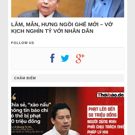
LÂM, MẪN, HƯNG NGỒI GHẾ MỚI – VỞ
KỊCH NGHÌN TỶ VỚI NHÂN DÂN
FOLLOW US
CHÂM BIẾM