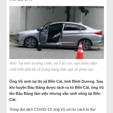
Ảnh: Tại hiện trường chiếc xe ô tô con, nạn nhân nằm
chết trên ghế tài xế trong trạng thái ngả về phía sau
Ông Vũ sinh tại thị xã Bến Cát, tỉnh Bình Dương. Sau
khi huyện Bàu Bàng được tách ra từ Bến Cát, ông Vũ
lên Bàu Bàng làm việc nhưng vẫn sinh sống tại Bến
Cát.
Trong đợt dịch COVID-19, ông Vũ với tư cách bí thư