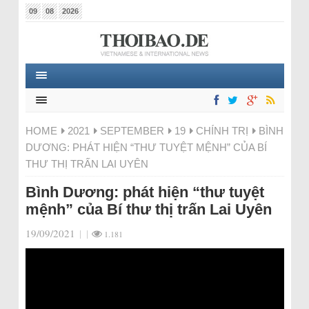
09
08
2026
HOME
2021
SEPTEMBER
19
CHÍNH TRỊ
BÌNH
DƯƠNG: PHÁT HIỆN “THƯ TUYỆT MỆNH” CỦA BÍ
THƯ THỊ TRẤN LAI UYÊN
Bình Dương: phát hiện “thư tuyệt
mệnh” của Bí thư thị trấn Lai Uyên
19/09/2021
|
|
1.181