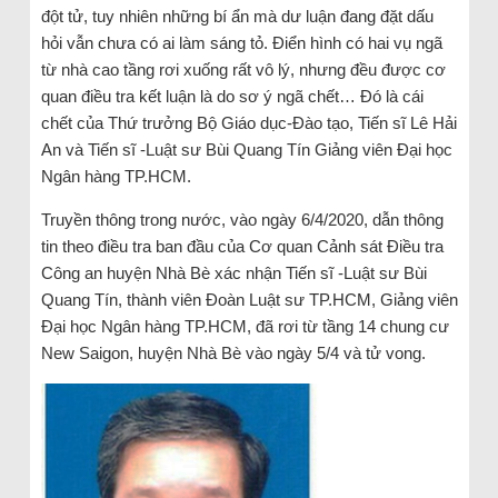
đột tử, tuy nhiên những bí ẩn mà dư luận đang đặt dấu
hỏi vẫn chưa có ai làm sáng tỏ. Điển hình có hai vụ ngã
từ nhà cao tầng rơi xuống rất vô lý, nhưng đều được cơ
quan điều tra kết luận là do sơ ý ngã chết… Đó là cái
chết của Thứ trưởng Bộ Giáo dục-Đào tạo, Tiến sĩ Lê Hải
An và Tiến sĩ -Luật sư Bùi Quang Tín Giảng viên Đại học
Ngân hàng TP.HCM.
Truyền thông trong nước, vào ngày 6/4/2020, dẫn thông
tin theo điều tra ban đầu của Cơ quan Cảnh sát Điều tra
Công an huyện Nhà Bè xác nhận Tiến sĩ -Luật sư Bùi
Quang Tín, thành viên Đoàn Luật sư TP.HCM, Giảng viên
Đại học Ngân hàng TP.HCM, đã rơi từ tầng 14 chung cư
New Saigon, huyện Nhà Bè vào ngày 5/4 và tử vong.