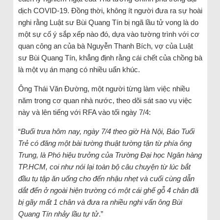
dịch COVID-19. Đồng thời, không ít người đưa ra sự hoài
nghi rằng Luật sư Bùi Quang Tín bị ngã lầu tử vong là do
một sự cố ý sắp xếp nào đó, dựa vào tường trình với cơ
quan công an của bà Nguyễn Thanh Bích, vợ của Luật
sư Bùi Quang Tín, khẳng định rằng cái chết của chồng bà
là một vụ án mạng có nhiều uẩn khúc.
Ông Thái Văn Đường, một người từng làm việc nhiều
năm trong cơ quan nhà nước, theo dõi sát sao vụ việc
này và lên tiếng với RFA vào tối ngày 7/4:
“
Buổi trưa hôm nay, ngày 7/4 theo giờ Hà Nội, Báo Tuổi
Trẻ có đăng một bài tường thuật tường tận từ phía ông
Trung, là Phó hiệu trưởng của Trường Đại học Ngân hàng
TP.HCM, coi như nói lại toàn bộ câu chuyện từ lúc bắt
đầu tụ tập ăn uống cho đến nhậu nhẹt và cuối cùng dẫn
dắt đến ở ngoài hiện trường có một cái ghế gỗ 4 chân đã
bị gãy mất 1 chân và đưa ra nhiều nghi vấn ông Bùi
Quang Tín nhảy lầu tự tử
.”