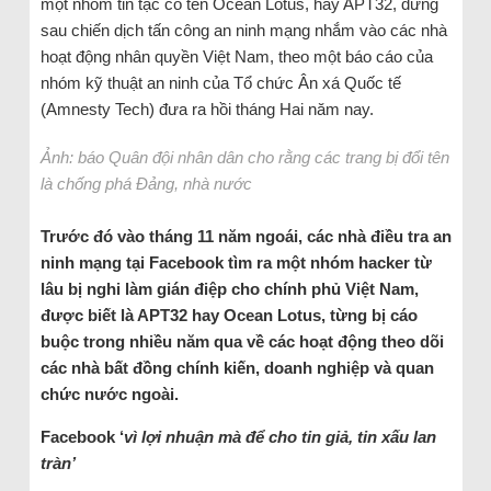
một nhóm tin tặc có tên Ocean Lotus, hay APT32, đứng
sau chiến dịch tấn công an ninh mạng nhắm vào các nhà
hoạt động nhân quyền Việt Nam, theo một báo cáo của
nhóm kỹ thuật an ninh của Tổ chức Ân xá Quốc tế
(Amnesty Tech) đưa ra hồi tháng Hai năm nay.
Ảnh: báo Quân đội nhân dân cho rằng các trang bị đổi tên
là chống phá Đảng, nhà nước
Trước đó vào tháng 11 nă
m ngoái, các nhà điều tra an
ninh mạng tại Facebook tìm ra một nhóm hacker từ
lâu bị nghi làm gián điệp cho chính phủ Việt Nam,
được biết là APT32 hay Ocean Lotus, từng bị cáo
buộc trong nhiều năm qua về các hoạt động theo dõi
các nhà bất đồng chính kiến, doanh nghiệp và quan
chức nước ngoài.
Facebook ‘
vì lợi nhuận mà để cho tin giả, tin xấu lan
tràn’