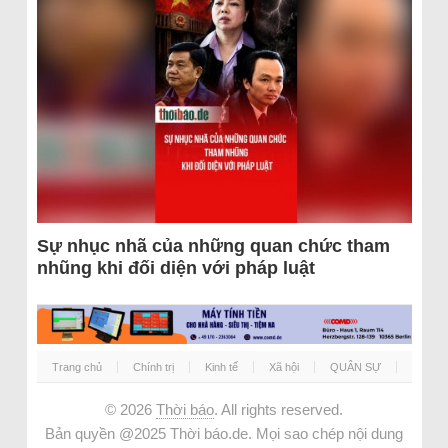
Sự nhục nhã của những quan chức tham
nhũng khi đối diện với pháp luật
Trang chủ
Chính trị
Kinh tế
Xã hội
QUÂN SỰ
© 2026
Thời báo
. All rights reserved.
Bản quyền @2025 Thời báo.de. Mọi sao chép nội dung