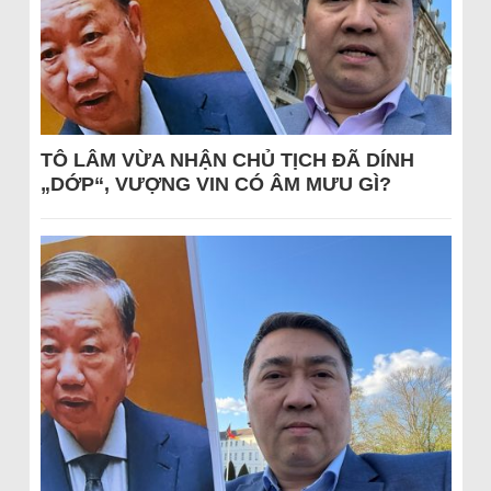
TÔ LÂM VỪA NHẬN CHỦ TỊCH ĐÃ DÍNH
„DỚP“, VƯỢNG VIN CÓ ÂM MƯU GÌ?