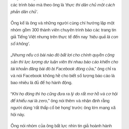
các trình báo mà theo ông là ‘
thực thi dân chủ một cách
phản dân chủ’
.
Ông kể là ông và những người cùng chí hướng lập một
nhóm gồm 300 thành viên chuyên trình báo các trang tin
giả Tiếng Việt nhưng trên thực tế đến nay ‘
hiệu quả là con
số không’
.
„
Nhưng nếu có bài nào đó bất lợi cho chính quyền cộng
sản thì lực lượng dư luận viên thi nhau báo cáo khiến cho
tài khoản đăng bài đó bị Facebook đóng cửa
,” ông chỉ ra
và nói Facebook không hề cho biết số lượng báo cáo là
bao nhiêu là đủ để họ hành động.
“
Khi họ đóng thì họ cũng đưa ra lý do rất mơ hồ và cơ hội
để khiếu nại là zero
,” ông nói thêm và nhận định rằng
người dùng ‘rất thấp cổ bé họng’ trước ông lớn mạng xã
hội này.
Ông nói nhóm của ông bất lực nhìn tin giả hoành hành