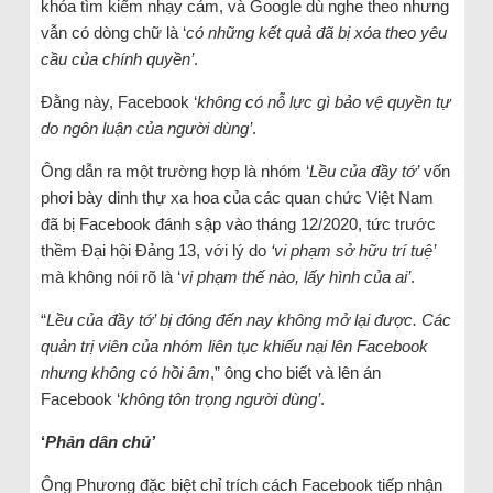
khóa tìm kiếm nhạy cảm, và Google dù nghe theo nhưng
vẫn có dòng chữ là ‘
có những kết quả đã bị xóa theo yêu
cầu của chính quyền’
.
Đằng này, Facebook ‘
không có nỗ lực gì bảo vệ quyền tự
do ngôn luận của người dùng’
.
Ông dẫn ra một trường hợp là nhóm ‘
Lều của đầy tớ’
vốn
phơi bày dinh thự xa hoa của các quan chức Việt Nam
đã bị Facebook đánh sập vào tháng 12/2020, tức trước
thềm Đại hội Đảng 13, với lý do
‘vi phạm sở hữu trí tuệ’
mà không nói rõ là ‘
vi phạm thế nào, lấy hình của ai’
.
“
Lều của đầy tớ’ bị đóng đến nay không mở lại được. Các
quản trị viên của nhóm liên tục khiếu nại lên Facebook
nhưng không có hồi âm
,” ông cho biết và lên án
Facebook ‘
không tôn trọng người dùng’
.
‘
Phản dân chủ’
Ông Phương đặc biệt chỉ trích cách Facebook tiếp nhận