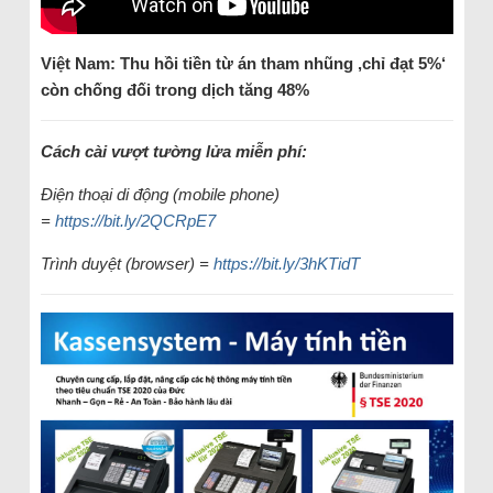
Việt Nam: Thu hồi tiền từ án tham nhũng ‚chỉ đạt 5%‘
còn chống đối trong dịch tăng 48%
Cách cài vượt tường lửa miễn phí:
Điện thoại di động (mobile phone)
=
https://bit.ly/2QCRpE7
Trình duyệt (browser) =
https://bit.ly/3hKTidT