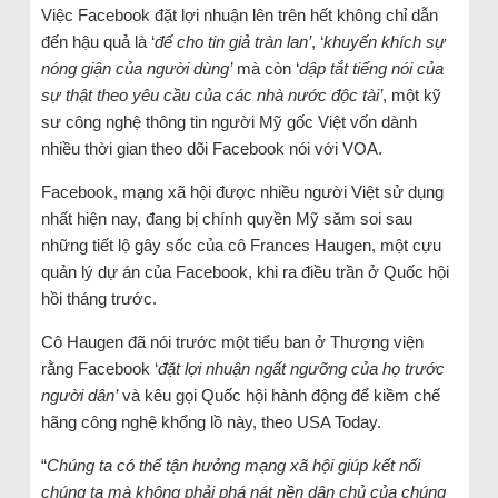
Việc Facebook đặt lợi nhuận lên trên hết không chỉ dẫn
đến hậu quả là ‘
để cho tin giả tràn lan’
, ‘
khuyến khích sự
nóng giận của người dùng’
mà còn ‘
dập tắt tiếng nói của
sự thật theo yêu cầu của các nhà nước độc tài’
, một kỹ
sư công nghệ thông tin người Mỹ gốc Việt vốn dành
nhiều thời gian theo dõi Facebook nói với VOA.
Facebook, mạng xã hội được nhiều người Việt sử dụng
nhất hiện nay, đang bị chính quyền Mỹ săm soi sau
những tiết lộ gây sốc của cô Frances Haugen, một cựu
quản lý dự án của Facebook, khi ra điều trần ở Quốc hội
hồi tháng trước.
Cô Haugen đã nói trước một tiểu ban ở Thượng viện
rằng Facebook ‘
đặt lợi nhuận ngất ngưỡng của họ trước
người dân’
và kêu gọi Quốc hội hành động để kiềm chế
hãng công nghệ khổng lồ này, theo USA Today.
“
Chúng ta có thể tận hưởng mạng xã hội giúp kết nối
chúng ta mà không phải phá nát nền dân chủ của chúng