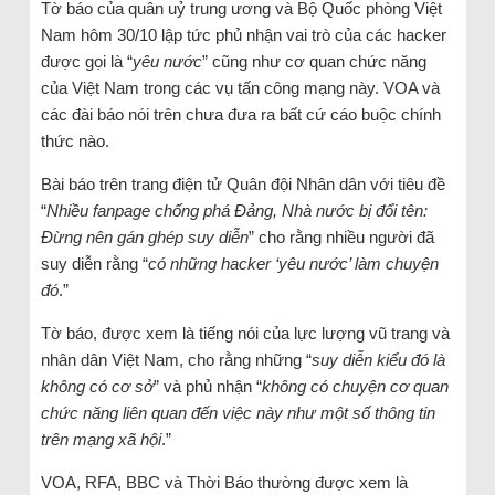
Tờ báo của quân uỷ trung ương và Bộ Quốc phòng Việt
Nam hôm 30/10 lập tức phủ nhận vai trò của các hacker
được gọi là “
yêu nước
” cũng như cơ quan chức năng
của Việt Nam trong các vụ tấn công mạng này. VOA và
các đài báo nói trên chưa đưa ra bất cứ cáo buộc chính
thức nào.
Bài báo trên trang điện tử Quân đội Nhân dân với tiêu đề
“
Nhiều fanpage chống phá Đảng, Nhà nước bị đổi tên:
Đừng nên gán ghép suy diễn
” cho rằng nhiều người đã
suy diễn rằng “
có những hacker ‘yêu nước’ làm chuyện
đó
.”
Tờ báo, được xem là tiếng nói của lực lượng vũ trang và
nhân dân Việt Nam, cho rằng những “
suy diễn kiểu đó là
không có cơ sở
” và phủ nhận “
không có chuyện cơ quan
chức năng liên quan đến việc này như một số thông tin
trên mạng xã hội
.”
VOA, RFA, BBC và Thời Báo thường được xem là