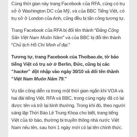
Cùng thời gian này trang Facebook của RFA, cùng có trụ
sở ở Washington DC của Mỹ, và của BBC Tiếng Việt, có
trụ sở ở London của Anh, cũng đều bị tấn công tương tự.
Trang Facebook của RFA bị đổi tên thành “
Đảng Cộng
Sản Việt Nam Muôn Năm
” và của BBC bị đổi tên thành
“
Chủ tịch Hồ Chí Minh vĩ đại
.”
Tương tự, trang Facebook của Thoibao.de, tờ báo
tiếng Việt có trụ sở ở Berlin, Đức, cũng bị các
“
hacker
” đột nhập vào ngày 30/10 và đổi tên thành
“
Việt Nam Muôn Năm 79
.”
Vụ tấn công diễn ra trong một thời gian ngắn khi VOA và
hai đài tiếng Việt, RFA và BBC, trong cùng ngày đã có lại
được tên và trở lại bình thường. Trong khi đó, theo người
sáng lập Thời Báo Lê Trung Khoa cho biết, trang tiếng
Việt của tờ báo, thường bị truyền thông nhà nước Việt
Nam nêu tên, sau hơn 1 ngày mới có lại tên chính thức.