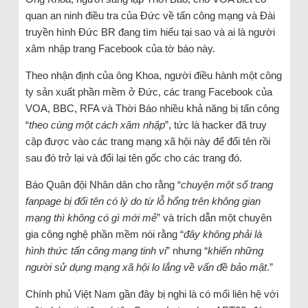
quan an ninh điều tra của Đức về tấn công mạng và Đài
truyền hình Đức BR đang tìm hiểu tại sao và ai là người
xâm nhập trang Facebook của tờ báo này.
Theo nhận định của ông Khoa, người điều hành một công
ty sản xuất phần mềm ở Đức, các trang Facebook của
VOA, BBC, RFA và Thời Báo nhiều khả năng bị tấn công
“
theo cùng một cách xâm nhập
”, tức là hacker đã truy
cập được vào các trang mạng xã hội này để đổi tên rồi
sau đó trở lại và đổi lại tên gốc cho các trang đó.
Báo Quân đội Nhân dân cho rằng “
chuyện một số trang
fanpage bị đổi tên có lý do từ lỗ hổng trên không gian
mạng thì không có gì mới mẻ
” và trích dẫn một chuyên
gia công nghệ phần mềm nói rằng “
đây không phải là
hình thức tấn công mạng tinh vi
” nhưng “
khiến những
người sử dụng mạng xã hội lo lắng về vấn đề bảo mật
.”
Chính phủ Việt Nam gần đây bị nghi là có mối liên hệ với