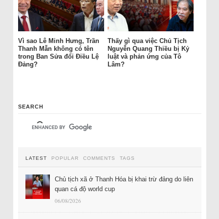
Vì sao Lê Minh Hưng, Trần
Thấy gì qua việc Chủ Tịch
Thanh Mẫn không có tên
Nguyễn Quang Thiều bị Kỷ
trong Ban Sửa đổi Điều Lệ
luật và phản ứng của Tô
Đảng?
Lâm?
SEARCH
LATEST
POPULAR
COMMENTS
TAGS
Chủ tịch xã ở Thanh Hóa bị khai trừ đảng do liên
quan cá độ world cup
06/08/2026