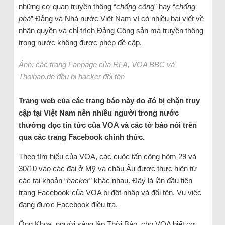
những cơ quan truyền thông “
chống cộng
” hay “
chống
phá
” Đảng và Nhà nước Việt Nam vì có nhiều bài viết về
nhân quyền và chỉ trích Đảng Cộng sản mà truyền thông
trong nước không được phép đề cập.
Ảnh: các trang Fanpage của RFA, VOA BBC và
Thoibao.de đều bị hacker đổi tên
Trang web của các trang báo này do đó bị chặn truy
cập tại Việt Nam nên nhiều người trong nước
thường đọc tin tức của VOA và các tờ báo nói trên
qua các trang Facebook chính thức.
Theo tìm hiểu của VOA, các cuộc tấn công hôm 29 và
30/10 vào các đài ở Mỹ và châu Âu được thực hiện từ
các tài khoản “
hacker
” khác nhau. Đây là lần đầu tiên
trang Facebook của VOA bị đột nhập và đổi tên. Vụ việc
đang được Facebook điều tra.
Ông Khoa, người sáng lập Thời Báo, cho VOA biết cơ