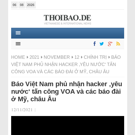
06
08
2026
HOME
2021
NOVEMBER
12
CHÍNH TRỊ
BÁO
VIỆT NAM PHỦ NHẬN HACKER ‚YÊU NƯỚC‘ TẤN
CÔNG VOA VÀ CÁC BÁO ĐÀI Ở MỸ, CHÂU ÂU
Báo Việt Nam phủ nhận hacker ‚yêu
nước‘ tấn công VOA và các báo đài
ở Mỹ, châu Âu
12/11/2021
|