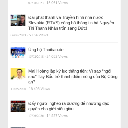
07/08/2023
- 15.061 Views
Đài phát thanh và Truyền hình nhà nước
Slovakia (RTVS) công bố thông tin bà Nguyễn
Thị Thanh Nhàn trốn sang Đức!
06/08/2023
- 5.164 Views
Ủng hộ Thoibao.de
15/02/2018
- 24.052 Views
Mai Hoàng lập kỷ lục thăng tiến: Vì sao “ngôi
sao” Tây Bắc trở thành điểm nóng của Bộ Công
an?
11/05/2026
- 18.498 Views
Đẩy người nghèo ra đường để nhường đặc
quyền cho giới siêu giàu
17/06/2026
- 14.527 Views