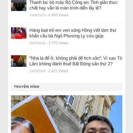
Thanh lọc bộ máy Bộ Công an: Tinh giản thực
chất hay vẫn là màn trình diễn lấy lệ?
16/06/2026
- 4.940 Views
Hàng loạt trẻ em ven sông Hồng viết tâm thư
khẩn cầu bà Ngô Phương Ly cứu giúp
28/05/2026
- 3.770 Views
“Nhà là để ở, không phải để tích sản”: Vì sao Tô
Lâm không đánh thuế Bất Động sản thứ 2?
24/05/2026
- 2.421 Views
TRUYỀN HÌNH