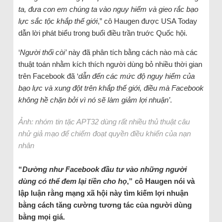
ta, đưa con em chúng ta vào nguy hiểm và gieo rắc bạo
lực sắc tộc khắp thế giới
,” cô Haugen được USA Today
dẫn lời phát biểu trong buổi điều trần truớc Quốc hội.
‘
Người thổi còi’
này đã phân tích bằng cách nào mà các
thuật toán nhằm kích thích người dùng bỏ nhiều thời gian
trên Facebook đã ‘
dẫn đến các mức độ nguy hiểm của
bạo lực và xung đột trên khắp thế giới, điều mà Facebook
không hề chặn bởi vì nó sẽ làm giảm lợi nhuận’
.
Ảnh: nhóm tin tặc APT32 dùng rất nhiều thủ thuật câu
nhử giả mạo để chiếm đoạt quyền điều khiển của nạn
nhân
“
Dường như Facebook đầu tư vào những người
dùng có thể đem lại tiền cho họ
,” cô Haugen nói và
lập luận rằng mạng xã hội này tìm kiếm lợi nhuận
bằng cách tăng cường tương tác của người dùng
bằng mọi giá.