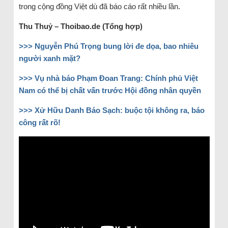
trong cộng đồng Việt dù đã báo cáo rất nhiều lần.
Thu Thuỷ – Thoibao.de (Tổng hợp)
>>> Nguyễn Phú Trọng bung lời đe dọa, bao nhiêu
người xanh mặt?
>>> Vụ nhà báo Phạm Đoan Trang: Chính phủ Việt
Nam có thể bị chất vấn trước Hội đồng nhân quyền
>>> Xử Hữu Danh Báo Sạch: buộc tội không ra, báo
công rất rõ!