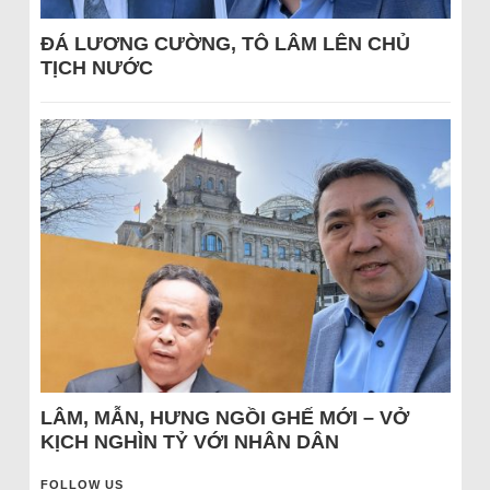
ĐÁ LƯƠNG CƯỜNG, TÔ LÂM LÊN CHỦ
TỊCH NƯỚC
LÂM, MẪN, HƯNG NGỒI GHẾ MỚI – VỞ
KỊCH NGHÌN TỶ VỚI NHÂN DÂN
FOLLOW US