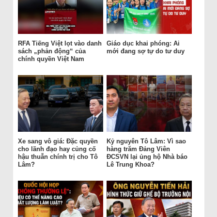
RFA Tiếng Việt lọt vào danh
Giáo dục khai phóng: Ai
sách „phản động“ của
mới đang sợ tự do tư duy
chính quyền Việt Nam
Xe sang vô giá: Đặc quyền
Kỷ nguyên Tô Lâm: Vì sao
cho lãnh đạo hay củng cố
hàng trăm Đảng Viên
hậu thuẫn chính trị cho Tô
ĐCSVN lại ủng hộ Nhà báo
Lâm?
Lê Trung Khoa?