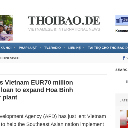
 đã được chính thức xác nhận
3 Jahren ago
XÃ HỘI
PHÁP LUẬT
TV&RADIO
LIÊN HỆ
TÀI TRỢ CHO THOIBAO.D
CHINESISCH
F
SEARC
es Vietnam EUR70 million
l loan to expand Hoa Binh
 plant
LAT
elopment Agency (AFD) has just lent Vietnam
 to help the Southeast Asian nation implement