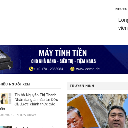
NEUES
Lon
viên
HIỀU NGƯỜI XEM
TRUYỀN HÌNH
Tin bà Nguyễn Thị Thanh
Nhàn đang ẩn náu tại Đức
đã được chính thức xác
hận
/08/2023
- 15.075 Views