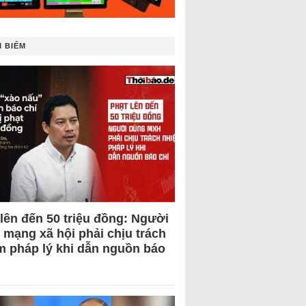
 BIẾM
 lên đến 50 triệu đồng: Người
 mạng xã hội phải chịu trách
m pháp lý khi dẫn nguồn báo