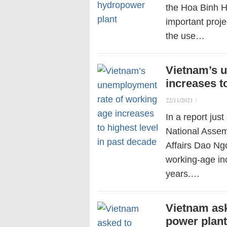
the Hoa Binh H
important proje
the use…
Vietnam’s 
increases t
22/11/2021
|
In a report jus
National Assemb
Affairs Dao Ng
working-age inc
years.…
Vietnam ask
power plant