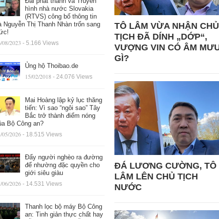
Đài phát thanh và Truyền
hình nhà nước Slovakia
(RTVS) công bố thông tin
à Nguyễn Thị Thanh Nhàn trốn sang
TÔ LÂM VỪA NHẬN CHỦ
ức!
TỊCH ĐÃ DÍNH „DỚP“,
/08/2023
- 5.166 Views
VƯỢNG VIN CÓ ÂM MƯ
GÌ?
Ủng hộ Thoibao.de
15/02/2018
- 24.076 Views
Mai Hoàng lập kỷ lục thăng
tiến: Vì sao “ngôi sao” Tây
Bắc trở thành điểm nóng
ủa Bộ Công an?
/05/2026
- 18.515 Views
Đẩy người nghèo ra đường
ĐÁ LƯƠNG CƯỜNG, TÔ
để nhường đặc quyền cho
giới siêu giàu
LÂM LÊN CHỦ TỊCH
/06/2026
- 14.531 Views
NƯỚC
Thanh lọc bộ máy Bộ Công
an: Tinh giản thực chất hay