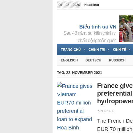
09
08
2026
Headline:
Tin bà Nguyễn Thị Thanh Nhàn đang ẩn náu tại Đức
Biểu tình tại VN
Sau 43 năm, sự kiện chính trị
chấn động toàn quốc
TRANG CHỦ
CHÍNH TRỊ
KINH TẾ
ENGLISCH
DEUTSCH
RUSSISCH
TAG:
22. NOVEMBER 2021
France giv
preferentia
hydropower
22/11/2021
|
The French Dev
EUR 70 million