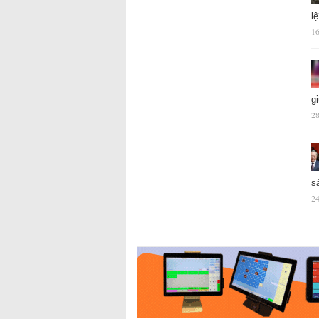
l
16
g
28
s
24