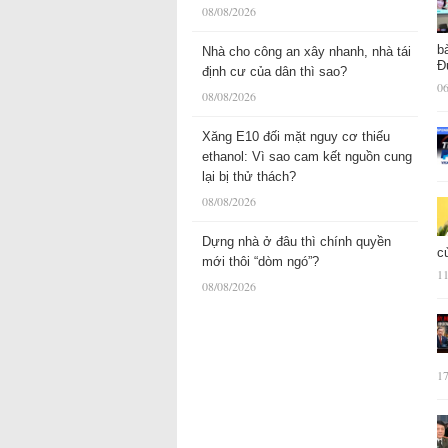
08/08/2026
b
Nhà cho công an xây nhanh, nhà tái
Đ
định cư của dân thì sao?
06
08/08/2026
Xăng E10 đối mặt nguy cơ thiếu
ethanol: Vì sao cam kết nguồn cung
lại bị thử thách?
08/08/2026
Dựng nhà ở đâu thì chính quyền
c
mới thôi “dòm ngó”?
11
08/08/2026
17