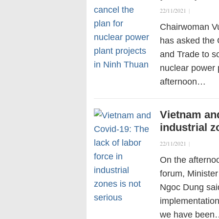
22/11/2021
|
Chairwoman Vu
has asked the G
and Trade to so
nuclear power 
afternoon…
Vietnam and
industrial z
22/11/2021
|
On the afterno
forum, Minister
Ngoc Dung said
implementation 
we have been