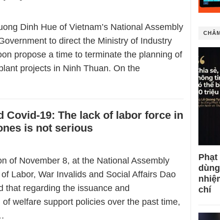
ong Dinh Hue of Vietnam’s National Assembly
CHÂM
overnment to direct the Ministry of Industry
on propose a time to terminate the planning of
plant projects in Ninh Thuan. On the
 Covid-19: The lack of labor force in
ones is not serious
Phạt
on of November 8, at the National Assembly
dùng
 of Labor, War Invalids and Social Affairs Dao
nhiệ
 that regarding the issuance and
chí
of welfare support policies over the past time,
…