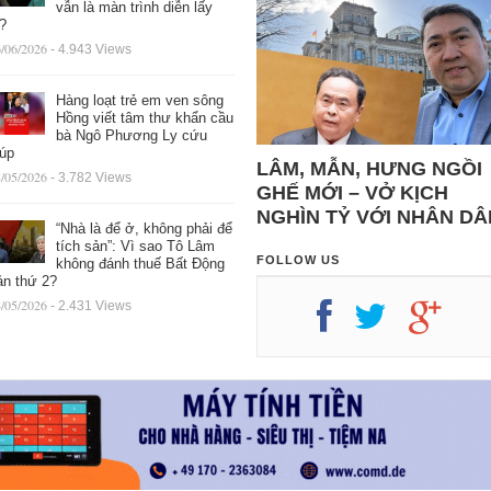
vẫn là màn trình diễn lấy
ệ?
/06/2026
- 4.943 Views
Hàng loạt trẻ em ven sông
Hồng viết tâm thư khẩn cầu
bà Ngô Phương Ly cứu
iúp
LÂM, MẪN, HƯNG NGỒI
/05/2026
- 3.782 Views
GHẾ MỚI – VỞ KỊCH
NGHÌN TỶ VỚI NHÂN DÂ
“Nhà là để ở, không phải để
tích sản”: Vì sao Tô Lâm
FOLLOW US
không đánh thuế Bất Động
ản thứ 2?
/05/2026
- 2.431 Views