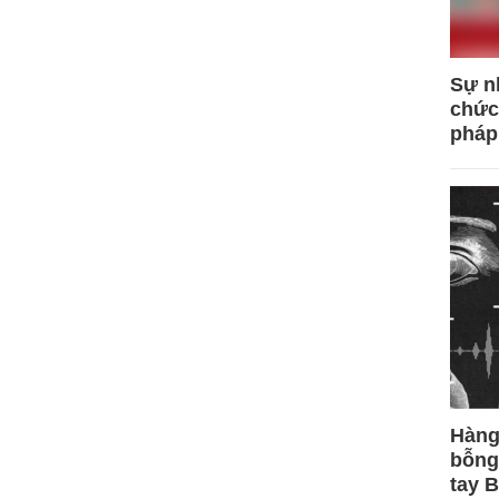
Sự n
chức
pháp
Hàng
bỗng
tay 