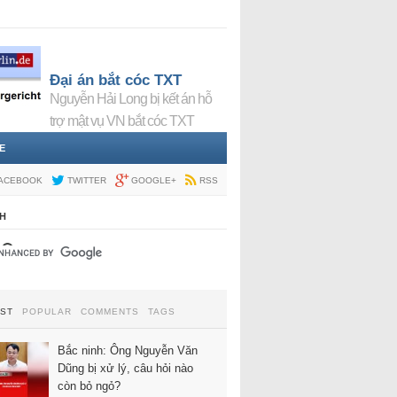
Đại án bắt cóc TXT
Nguyễn Hải Long bị kết án hỗ
trợ mật vụ VN bắt cóc TXT
E
ACEBOOK
TWITTER
GOOGLE+
RSS
H
EST
POPULAR
COMMENTS
TAGS
Bắc ninh: Ông Nguyễn Văn
Dũng bị xử lý, câu hỏi nào
còn bỏ ngỏ?