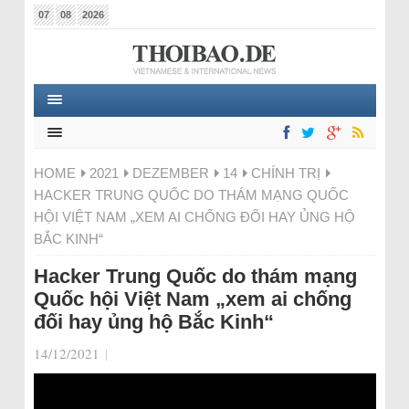
07
08
2026
HOME
2021
DEZEMBER
14
CHÍNH TRỊ
HACKER TRUNG QUỐC DO THÁM MẠNG QUỐC
HỘI VIỆT NAM „XEM AI CHỐNG ĐỐI HAY ỦNG HỘ
BẮC KINH“
Hacker Trung Quốc do thám mạng
Quốc hội Việt Nam „xem ai chống
đối hay ủng hộ Bắc Kinh“
14/12/2021
|