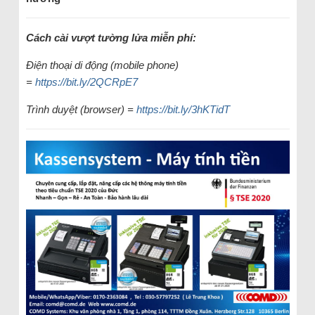
Cách cài vượt tường lửa miễn phí:
Điện thoại di động (mobile phone)
=
https://bit.ly/2QCRpE7
Trình duyệt (browser) =
https://bit.ly/3hKTidT