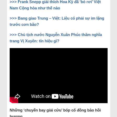
>>> Frank Snepp giải thích Hoa Kỳ đã ‘bỏ rơi’ Việt
Nam Cộng hòa như thế nào
>>> Bang giao Trung – Việt: Liệu có phải sự im lặng
trước cơn bão?
>>>
Chủ tịch nước Nguyễn Xuân Phúc thăm nghĩa
trang Vị Xuyên: tín hiệu gì?
Những ‘chuyến bay giải cứu’ bóp cổ đồng bào
hồi
hương