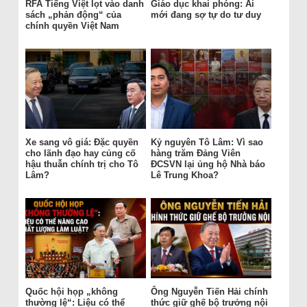
RFA Tiếng Việt lọt vào danh
Giáo dục khai phóng: Ai
sách „phản động“ của
mới đang sợ tự do tư duy
chính quyền Việt Nam
Xe sang vô giá: Đặc quyền
Kỷ nguyên Tô Lâm: Vì sao
cho lãnh đạo hay củng cố
hàng trăm Đảng Viên
hậu thuẫn chính trị cho Tô
ĐCSVN lại ủng hộ Nhà báo
Lâm?
Lê Trung Khoa?
Quốc hội họp „không
Ông Nguyễn Tiến Hải chính
thường lệ“: Liệu có thể
thức giữ ghế bộ trưởng nội