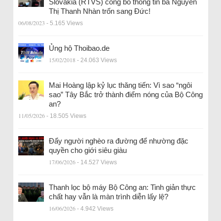
Slovakia (RTVS) công bố thông tin bà Nguyễn
Thị Thanh Nhàn trốn sang Đức!
06/08/2023
- 5.165 Views
Ủng hộ Thoibao.de
15/02/2018
- 24.063 Views
Mai Hoàng lập kỷ lục thăng tiến: Vì sao “ngôi
sao” Tây Bắc trở thành điểm nóng của Bộ Công
an?
11/05/2026
- 18.505 Views
Đẩy người nghèo ra đường để nhường đặc
quyền cho giới siêu giàu
17/06/2026
- 14.527 Views
Thanh lọc bộ máy Bộ Công an: Tinh giản thực
chất hay vẫn là màn trình diễn lấy lệ?
16/06/2026
- 4.942 Views