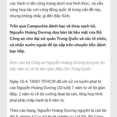
các hành vi tấn công mạng dưới mọi hình thức, và sẵn
sàng hợp tác với cộng đồng quốc tế trong vấn đề này,
nhưng không nhắc gì đến Bắc Kinh.
Trốn qua Campuchia đánh bạc và thua sạch túi,
Nguyễn Hoàng Dương dọa bán tài liệu mật của Bộ
Công an cho đại sứ quán Trung Quốc và các tổ chức,
cá nhân nước ngoài để ép cấp trên chuyển tiền đánh
bạc tiếp.
Ảnh: cán bộ Công an Nguyễn Hoàng Dương bị tuyên án
bảy năm tù về tội làm gián điệp cho Trung Quốc.
Ngày 16-4, TAND TP.HCM đã xét xử và tuyên phạt bị
cáo Nguyễn Hoàng Dương (33 tuổi) 7 năm tù về tội gián
điệp, 1 năm tù về tội cưỡng đoạt tài sản, tổng hợp hình
phạt phải chấp hành là 8 năm tù.
Theo cáo trạng, Nguyễn Hoàng Dương nguyên là cán bộ
đội 9, phòng 3 Cục kỹ thuật nghiệp vụ I (A70), Bộ Công