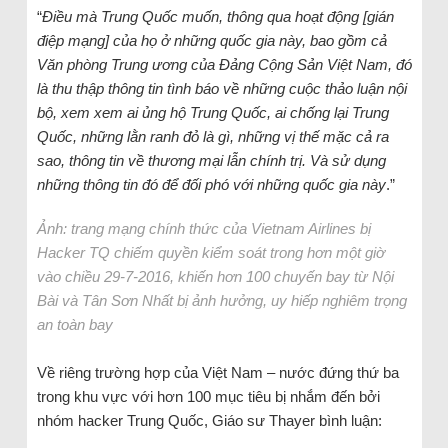
“
Điều mà Trung Quốc muốn, thông qua hoạt động [gián
điệp mạng] của họ ở những quốc gia này, bao gồm cả
Văn phòng Trung ương của Đảng Cộng Sản Việt Nam, đó
là thu thập thông tin tình báo về những cuộc thảo luận nội
bộ, xem xem ai ủng hộ Trung Quốc, ai chống lại Trung
Quốc, những lằn ranh đỏ là gì, những vị thế mặc cả ra
sao, thông tin về thương mại lẫn chính trị. Và sử dụng
những thông tin đó để đối phó với những quốc gia này
.”
Ảnh: trang mạng chính thức của Vietnam Airlines bị
Hacker TQ chiếm quyền kiểm soát trong hơn một giờ
vào chiều 29-7-2016, khiến hơn 100 chuyến bay từ Nội
Bài và Tân Sơn Nhất bị ảnh hưởng, uy hiếp nghiêm trọng
an toàn bay
Về riêng trường hợp của Việt Nam – nước đứng thứ ba
trong khu vực với hơn 100 mục tiêu bị nhắm đến bởi
nhóm hacker Trung Quốc, Giáo sư Thayer bình luận: