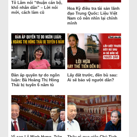
Tô Lâm nói “thuận cán bộ,
khổ nhân dân” – Lời nói
Hoa Kỳ điều tra tài sản lãnh
mới, cách làm cũ
đạo Trung Quốc: Liệu Việt
Nam có nên nhìn lại chính
mình
Đàn áp quyền tự do ngôn
Lấy đất trước, đền bù sau:
luận: Bà Hoàng Thị Hồng
Ai sẽ bảo vệ người dân?
Thái bị tuyên 6 năm tù
Vì sao Lê Minh Hưng, Trần
Thấy gì qua việc Chủ Tịch