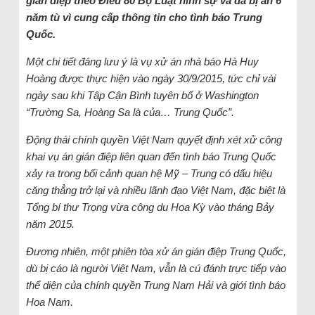
gián điệp theo Điều 80 Bộ Luật hình sự và đã bị án 6
năm tù vì cung cấp thông tin cho tình báo Trung
Quốc.
Một chi tiết đáng lưu ý là vụ xử án nhà báo Hà Huy
Hoàng được thực hiện vào ngày 30/9/2015, tức chỉ vài
ngày sau khi Tập Cận Bình tuyên bố ở Washington
“Trường Sa, Hoàng Sa là của… Trung Quốc”.
Động thái chính quyền Việt Nam quyết định xét xử công
khai vụ án gián điệp liên quan đến tình báo Trung Quốc
xảy ra trong bối cảnh quan hệ Mỹ – Trung có dấu hiệu
căng thẳng trở lại và nhiều lãnh đạo Việt Nam, đặc biệt là
Tổng bí thư Trọng vừa công du Hoa Kỳ vào tháng Bảy
năm 2015.
Đương nhiên, một phiên tòa xử án gián điệp Trung Quốc,
dù bị cáo là người Việt Nam, vẫn là cú đánh trực tiếp vào
thể diện của chính quyền Trung Nam Hải và giới tình báo
Hoa Nam.