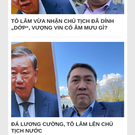
TÔ LÂM VỪA NHẬN CHỦ TỊCH ĐÃ DÍNH
„DỚP“, VƯỢNG VIN CÓ ÂM MƯU GÌ?
ĐÁ LƯƠNG CƯỜNG, TÔ LÂM LÊN CHỦ
TỊCH NƯỚC