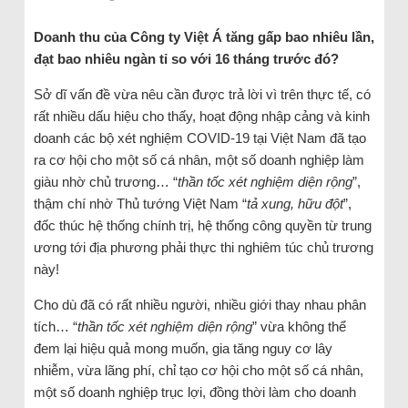
D
oanh thu của Công ty Việt Á tăng gấp bao nhiêu lần,
đạt bao nhiêu ngàn tỉ so với 16 tháng trước đó?
Sở dĩ vấn đề vừa nêu cần được trả lời vì trên thực tế, có
rất nhiều dấu hiệu cho thấy, hoạt động nhập cảng và kinh
doanh các bộ xét nghiệm COVID-19 tại Việt Nam đã tạo
ra cơ hội cho một số cá nhân, một số doanh nghiệp làm
giàu nhờ chủ trương… “
thần tốc xét nghiệm diện rộng
”,
thậm chí nhờ Thủ tướng Việt Nam “
tả xung, hữu đột
”,
đốc thúc hệ thống chính trị, hệ thống công quyền từ trung
ương tới địa phương phải thực thi nghiêm túc chủ trương
này!
Cho dù đã có rất nhiều người, nhiều giới thay nhau phân
tích… “
thần tốc xét nghiệm diện rộng
” vừa không thể
đem lại hiệu quả mong muốn, gia tăng nguy cơ lây
nhiễm, vừa lãng phí, chỉ tạo cơ hội cho một số cá nhân,
một số doanh nghiệp trục lợi, đồng thời làm cho doanh