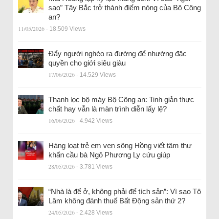
sao” Tây Bắc trở thành điểm nóng của Bộ Công
an?
11/05/2026
- 18.509 Views
Đẩy người nghèo ra đường để nhường đặc
quyền cho giới siêu giàu
17/06/2026
- 14.529 Views
Thanh lọc bộ máy Bộ Công an: Tinh giản thực
chất hay vẫn là màn trình diễn lấy lệ?
16/06/2026
- 4.942 Views
Hàng loạt trẻ em ven sông Hồng viết tâm thư
khẩn cầu bà Ngô Phương Ly cứu giúp
28/05/2026
- 3.781 Views
“Nhà là để ở, không phải để tích sản”: Vì sao Tô
Lâm không đánh thuế Bất Động sản thứ 2?
24/05/2026
- 2.428 Views