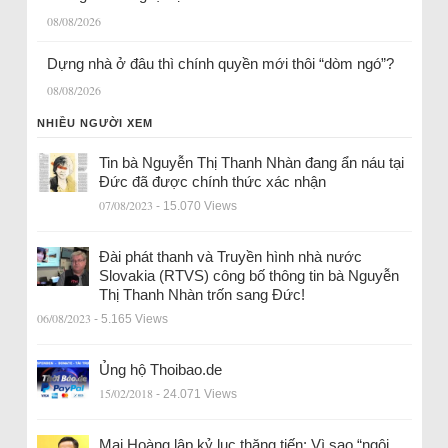
08/08/2026
Dựng nhà ở đâu thì chính quyền mới thôi “dòm ngó”?
08/08/2026
NHIỀU NGƯỜI XEM
Tin bà Nguyễn Thị Thanh Nhàn đang ẩn náu tại
Đức đã được chính thức xác nhận
07/08/2023
- 15.070 Views
Đài phát thanh và Truyền hình nhà nước
Slovakia (RTVS) công bố thông tin bà Nguyễn
Thị Thanh Nhàn trốn sang Đức!
06/08/2023
- 5.165 Views
Ủng hộ Thoibao.de
15/02/2018
- 24.071 Views
Mai Hoàng lập kỷ lục thăng tiến: Vì sao “ngôi