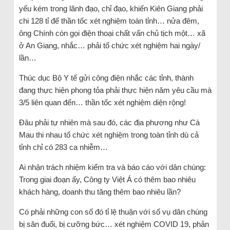
yếu kém trong lãnh đạo, chỉ đạo, khiến Kiên Giang phải
chi 128 tỉ để thần tốc xét nghiệm toàn tỉnh… nửa đêm,
ông Chính còn gọi điện thoại chất vấn chủ tịch một… xã
ở An Giang, nhắc… phải tổ chức xét nghiệm hai ngày/
lần…
Thúc dục Bộ Y tế gửi công điện nhắc các tỉnh, thành
đang thực hiện phong tỏa phải thực hiện năm yêu cầu mà
3/5 liên quan đến… thần tốc xét nghiệm diện rộng!
Đâu phải tự nhiên mà sau đó, các địa phương như Cà
Mau thi nhau tổ chức xét nghiệm trong toàn tỉnh dù cả
tỉnh chỉ có 283 ca nhiễm…
Ai nhận trách nhiệm kiểm tra và báo cáo với dân chúng:
Trong giai đoạn ấy, Công ty Việt Á có thêm bao nhiêu
khách hàng, doanh thu tăng thêm bao nhiêu lần?
Có phải những con số đó tỉ lệ thuận với số vụ dân chúng
bị săn đuổi, bị cưỡng bức… xét nghiệm COVID 19, phản