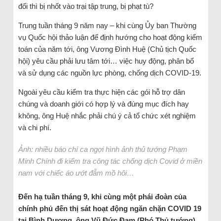
đối thì bị nhốt vào trại tập trung, bị phạt tù?
Trung tuần tháng 9 năm nay – khi cùng Ủy ban Thường
vụ Quốc hội thảo luận để định hướng cho hoạt động kiểm
toán của năm tới, ông Vương Đình Huệ (Chủ tịch Quốc
hội) yêu cầu phải lưu tâm tới… việc huy động, phân bổ
và sử dụng các nguồn lực phòng, chống dịch COVID-19.
Ngoài yêu cầu kiểm tra thực hiện các gói hỗ trợ dân
chúng và doanh giới có hợp lý và đúng mục đích hay
không, ông Huệ nhắc phải chú ý cả tổ chức xét nghiệm
và chi phí.
Ảnh: nhiều báo chí ca ngợi hình ảnh thủ tướng Phạm
Minh Chính đi kiểm tra công tác chống dịch Covid ở miền
nam với chiếc áo ướt đẫm mồ hôi…
Đến hạ tuần tháng 9, khi cùng một phái đoàn của
chính phủ đến thị sát hoạt động ngăn chặn COVID 19
tại Bình Dương, ông Vũ Đức Đam (Phó Thủ tướng),