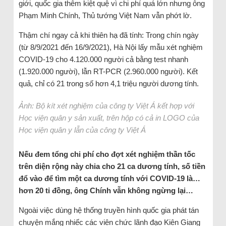
giới, quốc gia thêm kiệt quệ vì chi phí quá lớn nhưng ông
Phạm Minh Chính, Thủ tướng Việt Nam vẫn phớt lờ.
Thậm chí ngay cả khi thiên hạ đã tính: Trong chín ngày
(từ 8/9/2021 đến 16/9/2021), Hà Nội lấy mẫu xét nghiệm
COVID-19 cho 4.120.000 người cả bằng test nhanh
(1.920.000 người), lẫn RT-PCR (2.960.000 người). Kết
quả, chỉ có 21 trong số hơn 4,1 triệu người dương tính.
Ảnh: Bộ kít xét nghiệm của công ty Việt Á kết hợp với
Học viện quân y sản xuất, trên hộp có cả in LOGO của
Học viện quân y lẫn của công ty Việt Á
Nếu đem tổng chi phí cho đợt xét nghiệm thần tốc
trên diện rộng này chia cho 21 ca dương tính, số tiền
đổ vào để tìm một ca dương tính với COVID-19 là…
hơn 20 tỉ đồng, ông Chính vẫn không ngừng lại…
Ngoài việc dùng hệ thống truyền hình quốc gia phát tán
chuyện mắng nhiếc các viên chức lãnh đạo Kiên Giang