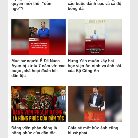
quyền mới thôi “dòm
cáo buộc đánh bạc và cá độ
ngó”?
bóng đá
Mục sư người Ê Đê Nuen
Hưng Yên muốn xây hai
Ayun bị xử tù 7 năm với cáo
học viện An ninh và ảnh sát
buộc ‚phá hoại đoàn kết
của Bộ Công An
dân tộc‘
Đảng viên phản động là
Chia sẻ một bức ảnh cũng
hồng phúc của dân tộc
bị xử phạt