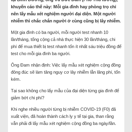
khuyến cáo thế này: Mỗi gia đình hay phòng trọ chỉ
nên lấy mẫu xét nghiệm người đại diện. Một người
nhiễm thì chắc chắn người ở cùng cũng bị lây nhiễm.
Một gia đình có ba người, mỗi người test nhanh 10
lần/tháng, tổng cộng cả nhà thực hiện 30 lần/tháng, chi
phí để mua thiết bị test nhanh tốn ít nhất sáu triệu đồng để
test cho mỗi gia đình ba người.
Ông Đam nhận định: Việc lấy mẫu xét nghiệm cộng đồng
đông đúc sẽ làm tăng nguy cơ lây nhiễm lẫn lãng phí, tốn
kém.
Tại sao không cho lấy mẫu của đại diện từng gia đình để
giảm bớt chi phí?
Khi nghe nhiều người từng bị nhiễm COVID-19 (F0) đã
xuất viện, đã hoàn thành cách ly y tế tại gia, than rằng
vẫn phải đi lấy mẫu xét nghiệm cộng đồng ba ngày/lần.