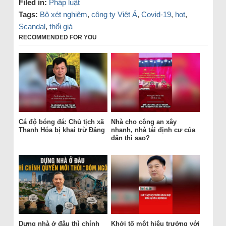
Filed in:
Pháp luật
Tags:
Bộ xét nghiệm
,
công ty Việt Á
,
Covid-19
,
hot
,
Scandal
,
thổi giá
RECOMMENDED FOR YOU
Cá độ bóng đá: Chủ tịch xã
Nhà cho công an xây
Thanh Hóa bị khai trừ Đảng
nhanh, nhà tái định cư của
dân thì sao?
Dựng nhà ở đâu thì chính
Khởi tố một hiệu trưởng với