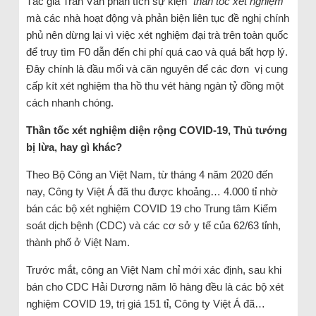
Tác giả Trân Văn phân tích sự kiện “
thần tốc xét nghiệm
”
mà các nhà hoạt động và phản biện liên tục đề nghị chính
phủ nên dừng lại vì việc xét nghiệm đại trà trên toàn quốc
để truy tìm F0 dẫn đến chi phí quá cao và quá bất hợp lý.
Đây chính là đầu mối và căn nguyên để các đơn vị cung
cấp kít xét nghiệm tha hồ thu vét hàng ngàn tỷ đồng một
cách nhanh chóng.
Thần tốc xét nghiệm diện rộng COVID-19, Thủ tướng
bị lừa, hay gì khác?
Theo Bộ Công an Việt Nam, từ tháng 4 năm 2020 đến
nay, Công ty Việt Á đã thu được khoảng… 4.000 tỉ nhờ
bán các bộ xét nghiệm COVID 19 cho Trung tâm Kiểm
soát dịch bệnh (CDC) và các cơ sở y tế của 62/63 tỉnh,
thành phố ở Việt Nam.
Trước mắt, công an Việt Nam chỉ mới xác định, sau khi
bán cho CDC Hải Dương năm lô hàng đều là các bộ xét
nghiệm COVID 19, trị giá 151 tỉ, Công ty Việt Á đã…