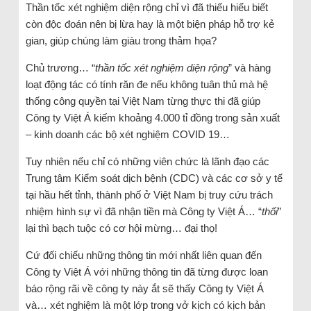
Thần tốc xét nghiệm diện rộng chỉ vì đã thiếu hiểu biết
còn độc đoán nên bị lừa hay là một biện pháp hỗ trợ kẻ
gian, giúp chúng làm giàu trong thảm họa?
Chủ trương… “
thần tốc xét nghiệm diện rộng
” và hàng
loạt động tác có tính răn đe nếu không tuân thủ mà hệ
thống công quyền tại Việt Nam từng thực thi đã giúp
Công ty Việt Á kiếm khoảng 4.000 tỉ đồng trong sản xuất
– kinh doanh các bộ xét nghiệm COVID 19…
Tuy nhiên nếu chỉ có những viên chức là lãnh đạo các
Trung tâm Kiểm soát dịch bệnh (CDC) và các cơ sở y tế
tại hầu hết tỉnh, thành phố ở Việt Nam bị truy cứu trách
nhiệm hình sự vì đã nhận tiền mà Công ty Việt Á… “
thối
”
lại thì bạch tuộc có cơ hội mừng… đại thọ!
Cứ đối chiếu những thông tin mới nhất liên quan đến
Công ty Việt Á với những thông tin đã từng được loan
báo rộng rãi về công ty này ắt sẽ thấy Công ty Việt Á
và… xét nghiệm là một lớp trong vở kịch có kịch bản