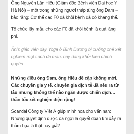
Ông Nguyễn Lân Hiếu (Giám đốc Bệnh viện Đại học Y
Hà Nội) – một trong những người tháp tùng ông Đam –
bảo rằng: Cơ thể các F0 đã khỏi bệnh đã có kháng thể.
Tổ chức lấy mẫu cho các F0 đã khỏi bệnh là quá lãng
phí.
Ảnh: giáo viên dạy Yoga ở Bình Dương bị cưỡng chế xét
nghiệm một cách dã man, nay đang khởi kiện chính
quyền
Những điều ông Đam, ông Hiếu đề cập không mới.
Các chuyên gia y tế, chuyên gia dịch tễ đã nêu ra từ
lâu nhưng không thể nào ngăn được chiến dịch…
thần tốc xét nghiệm diện rộng!
Scandal Công ty Việt Á giúp minh họa cho vấn nạn:
Những quyết định được ca ngợi là quyết đoán khi xảy ra
thảm họa là thật hay giả?