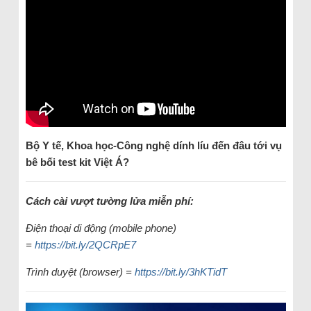
Bộ Y tế, Khoa học-Công nghệ dính líu đến đâu tới vụ
bê bối test kit Việt Á?
Cách cài vượt tường lửa miễn phí:
Điện thoại di động (mobile phone)
=
https://bit.ly/2QCRpE7
Trình duyệt (browser) =
https://bit.ly/3hKTidT