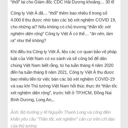
“
thối
” lại cho Giám đốc CDC Hải Dương khoảng… 30 tỉ!
Công ty Việt Á đã… “
thối
” thêm bao nhiêu tỉ trong số
4.000 tỉ thu được nhờ bán các bộ xét nghiệm COVID 19,
cho những ai? Nếu không có chủ trương “
thần tốc xét
nghiệm diện rộng
” Công ty Việt Á có thể… “
ăn nên, làm
ra
” như thế không?
Khi điều tra Công ty Việt Á, liệu các cơ quan bảo vệ pháp
luật của Việt Nam có so sánh và sẽ công bố để dân
chúng Việt Nam biết rằng, từ hạ tuần tháng 4 năm 2020
đến hạ tuần tháng 8 năm 2021, Công ty Việt Á thu được
bao nhiêu tiền từ việc bán các bộ xét nghiệm COVID-19
và sau khi Thủ tướng Việt Nam hối thúc thực thi “thần tốc
xét nghiệm diện rộng”, trước hết ở TP.HCM, Đồng Nai
Bình Dương, Long An,..
Ảnh: Bộ trưởng y tế Nguyễn Thanh Long và công điện
khẩn yêu cầu “Thần tốc xét nghiệm” căn cứ trên chỉ đạo
của thủ tướng