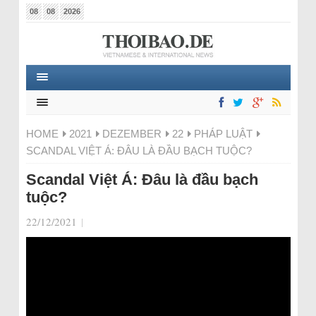
08
08
2026
HOME
2021
DEZEMBER
22
PHÁP LUẬT
SCANDAL VIỆT Á: ĐÂU LÀ ĐẦU BẠCH TUỘC?
Scandal Việt Á: Đâu là đầu bạch
tuộc?
22/12/2021
|