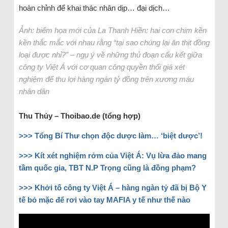
hoàn chỉnh để khai thác nhân dịp… đại dịch…
Ảnh: biếm họa mới của La Thanh Hiền: hai con chim kền
kền thắc mắc với nhau rằng “tại sao chúng lại ăn thịt đồng
loại được nhỉ?” – ngụ ý về những thủ đoạn cấu kết giữa
công ty Việt Á với cơ quan công quyền thổi giá xét
nghiệm để thu lợi hàng ngàn tỷ đồng trên xương máu
nhân dân
Thu Thủy – Thoibao.de (tổng hợp)
>>> Tổng Bí Thư chọn độc dược làm… ‘biệt dược’!
>>> Kít xét nghiệm rởm của Việt Á: Vụ lừa đảo mang
tầm quốc gia, TBT N.P Trọng cũng là đồng phạm?
>>> Khởi tố công ty Việt Á – hàng ngàn tỷ đã bị Bộ Y
tế bỏ mặc để rơi vào tay MAFIA y tế như thế nào