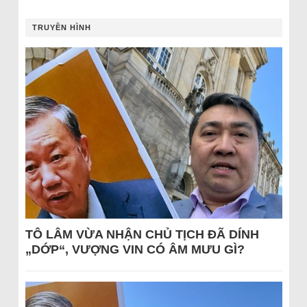
TRUYỀN HÌNH
TÔ LÂM VỪA NHẬN CHỦ TỊCH ĐÃ DÍNH
„DỚP“, VƯỢNG VIN CÓ ÂM MƯU GÌ?