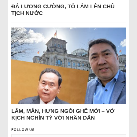
ĐÁ LƯƠNG CƯỜNG, TÔ LÂM LÊN CHỦ
TỊCH NƯỚC
LÂM, MẪN, HƯNG NGỒI GHẾ MỚI – VỞ
KỊCH NGHÌN TỶ VỚI NHÂN DÂN
FOLLOW US