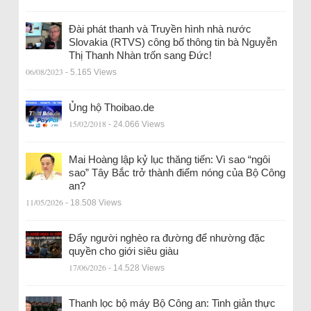
Đài phát thanh và Truyền hình nhà nước
Slovakia (RTVS) công bố thông tin bà Nguyễn
Thị Thanh Nhàn trốn sang Đức!
06/08/2023
- 5.165 Views
Ủng hộ Thoibao.de
15/02/2018
- 24.066 Views
Mai Hoàng lập kỷ lục thăng tiến: Vì sao “ngôi
sao” Tây Bắc trở thành điểm nóng của Bộ Công
an?
11/05/2026
- 18.508 Views
Đẩy người nghèo ra đường để nhường đặc
quyền cho giới siêu giàu
17/06/2026
- 14.528 Views
Thanh lọc bộ máy Bộ Công an: Tinh giản thực