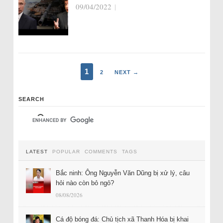
09/04/2022
|
1
2
NEXT →
SEARCH
LATEST
POPULAR
COMMENTS
TAGS
Bắc ninh: Ông Nguyễn Văn Dũng bị xử lý, câu
hỏi nào còn bỏ ngỏ?
08/08/2026
Cá độ bóng đá: Chủ tịch xã Thanh Hóa bị khai