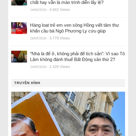
chất hay vẫn là màn trình diễn lấy lệ?
16/06/2026
- 4.942 Views
Hàng loạt trẻ em ven sông Hồng viết tâm thư
khẩn cầu bà Ngô Phương Ly cứu giúp
28/05/2026
- 3.779 Views
“Nhà là để ở, không phải để tích sản”: Vì sao Tô
Lâm không đánh thuế Bất Động sản thứ 2?
24/05/2026
- 2.426 Views
TRUYỀN HÌNH