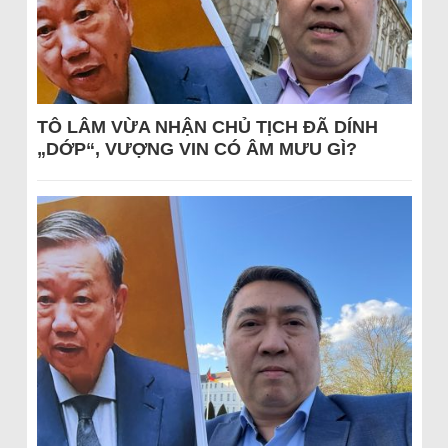
TÔ LÂM VỪA NHẬN CHỦ TỊCH ĐÃ DÍNH
„DỚP“, VƯỢNG VIN CÓ ÂM MƯU GÌ?