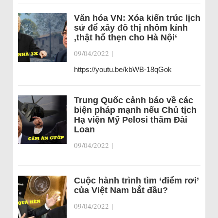
Văn hóa VN: Xóa kiến trúc lịch
sử để xây đô thị nhôm kính
‚thật hổ thẹn cho Hà Nội‘
09/04/2022
|
https://youtu.be/kbWB-18qGok
Trung Quốc cảnh báo về các
biện pháp mạnh nếu Chủ tịch
Hạ viện Mỹ Pelosi thăm Đài
Loan
09/04/2022
|
Cuộc hành trình tìm ‘điểm rơi’
của Việt Nam bắt đầu?
09/04/2022
|