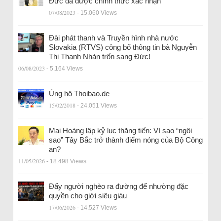
Đức đã được chính thức xác nhận
07/08/2023
- 15.060 Views
Đài phát thanh và Truyền hình nhà nước
Slovakia (RTVS) công bố thông tin bà Nguyễn
Thị Thanh Nhàn trốn sang Đức!
06/08/2023
- 5.164 Views
Ủng hộ Thoibao.de
15/02/2018
- 24.051 Views
Mai Hoàng lập kỷ lục thăng tiến: Vì sao “ngôi
sao” Tây Bắc trở thành điểm nóng của Bộ Công
an?
11/05/2026
- 18.498 Views
Đẩy người nghèo ra đường để nhường đặc
quyền cho giới siêu giàu
17/06/2026
- 14.527 Views