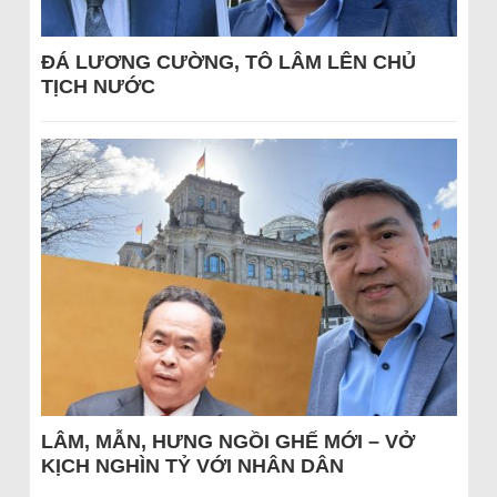
ĐÁ LƯƠNG CƯỜNG, TÔ LÂM LÊN CHỦ
TỊCH NƯỚC
LÂM, MẪN, HƯNG NGỒI GHẾ MỚI – VỞ
KỊCH NGHÌN TỶ VỚI NHÂN DÂN