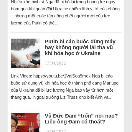
Nhiều xác binh sĩ Nga đã bị bỏ lại trong boong-ke ngày
hôm qua khi quân đội Ukraine chiếm lĩnh vị trí của chúng
– nhưng một cuộc tấn công chết người mới của lực
lượng của Putin có thể…
Putin bị cáo buộc dùng máy
bay không người lái thả vũ
khí hóa học ở Ukraine
13/04/2022
|
Link Video: https://youtu.be/1ValSoa9mek Nga bị cáo
buộc sử dụng vũ khí hóa học ở thành phố cảng Mariupol
của Ukraina đã bị lực lượng Nga bao vây từ hơn một
tháng qua. Ngoại trưởng Liz Truss cho biết Anh và…
Vũ Đức Đam “trốn” nơi nao?
Liệu ông Đam có thoát?
13/04/2022
|