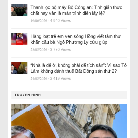
Thanh lọc bộ máy Bộ Công an: Tinh giản thực
chất hay vẫn là màn trình diễn lấy lệ?
16/06/2026
- 4.940 Views
Hàng loạt trẻ em ven sông Hồng viết tâm thư
khẩn cầu bà Ngô Phương Ly cứu giúp
28/05/2026
- 3.770 Views
“Nhà là để ở, không phải để tích sản”: Vì sao Tô
Lâm không đánh thuế Bất Động sản thứ 2?
24/05/2026
- 2.419 Views
TRUYỀN HÌNH