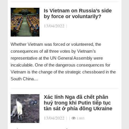
Is Vietnam on Russia’s side
by force or voluntarily?
13/04/2022
|
Whether Vietnam was forced or volunteered, the
consequences of all three votes by Vietnam’s
representative at the UN General Assembly were
incalculable. One of the dangerous consequences for
Vietnam is the change of the strategic chessboard in the
South China…
Xác lính Nga đã chết phân
huỷ trong khi Putin tiếp tục
tàn sát ở phía đông Ukraine
13/04/2022
|
|
1.003