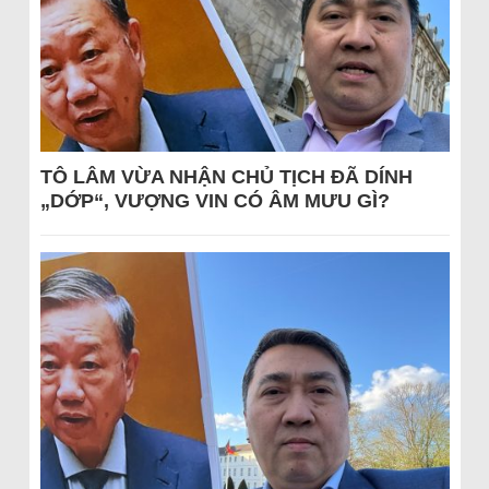
TÔ LÂM VỪA NHẬN CHỦ TỊCH ĐÃ DÍNH
„DỚP“, VƯỢNG VIN CÓ ÂM MƯU GÌ?