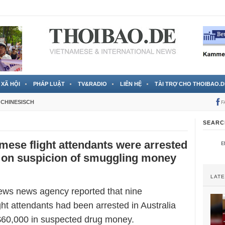
 đã được chính thức xác nhận
3 Jahren ago
XÃ HỘI
PHÁP LUẬT
TV&RADIO
LIÊN HỆ
TÀI TRỢ CHO THOIBAO.D
CHINESISCH
F
SEARC
mese flight attendants were arrested
a on suspicion of smuggling money
LAT
News news agency reported that nine
ht attendants had been arrested in Australia
$60,000 in suspected drug money.