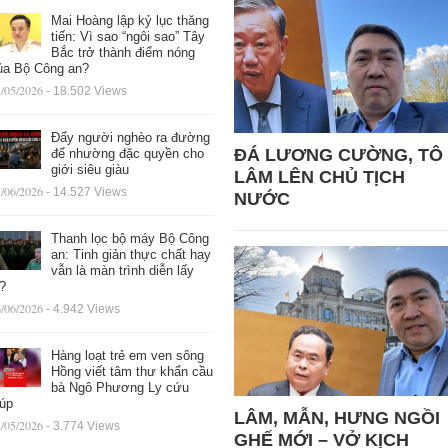
Mai Hoàng lập kỷ lục thăng
tiến: Vì sao “ngôi sao” Tây
Bắc trở thành điểm nóng
ủa Bộ Công an?
/05/2026
- 18.502 Views
Đẩy người nghèo ra đường
ĐÁ LƯƠNG CƯỜNG, TÔ
để nhường đặc quyền cho
giới siêu giàu
LÂM LÊN CHỦ TỊCH
/06/2026
- 14.527 Views
NƯỚC
Thanh lọc bộ máy Bộ Công
an: Tinh giản thực chất hay
vẫn là màn trình diễn lấy
ệ?
/06/2026
- 4.942 Views
Hàng loạt trẻ em ven sông
Hồng viết tâm thư khẩn cầu
bà Ngô Phương Ly cứu
iúp
LÂM, MẪN, HƯNG NGỒI
/05/2026
- 3.774 Views
GHẾ MỚI – VỞ KỊCH