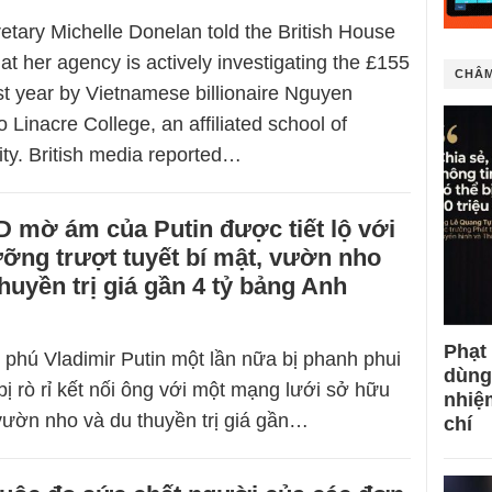
etary Michelle Donelan told the British House
t her agency is actively investigating the £155
CHÂM
ast year by Vietnamese billionaire Nguyen
Linacre College, an affiliated school of
ity. British media reported…
 mờ ám của Putin được tiết lộ với
ỡng trượt tuyết bí mật, vườn nho
thuyền trị giá gần 4 tỷ bảng Anh
Phạt
ỷ phú Vladimir Putin một lần nữa bị phanh phui
dùng
u bị rò rỉ kết nối ông với một mạng lưới sở hữu
nhiệ
vườn nho và du thuyền trị giá gần…
chí