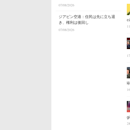
07/08/2026
ジアビン空港：住民は先に立ち退
c
き、権利は後回し
11
07/08/2026
17
l
16
g
28