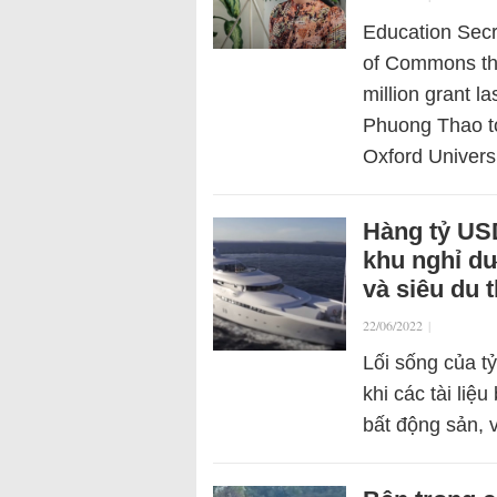
Education Secr
of Commons tha
million grant l
Phuong Thao to 
Oxford Univers
Hàng tỷ USD
khu nghỉ dư
và siêu du 
22/06/2022
|
Lối sống của t
khi các tài liệ
bất động sản, 