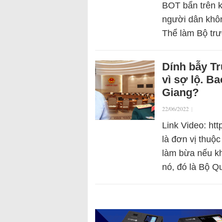
BOT bẩn trên 
người dân khôn
Thể làm Bộ tr
Dính bẫy T
vì sợ lộ. B
Giang?
22/06/2022
|
Link Video: h
là đơn vị thuộ
làm bừa nếu k
nó, đó là Bộ 