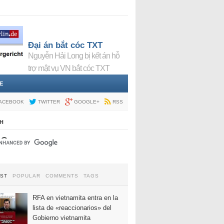
Đại án bắt cóc TXT
Nguyễn Hải Long bị kết án hỗ
trợ mật vụ VN bắt cóc TXT
E
ACEBOOK
TWITTER
GOOGLE+
RSS
H
EST
POPULAR
COMMENTS
TAGS
RFA en vietnamita entra en la
lista de «reaccionarios» del
Gobierno vietnamita