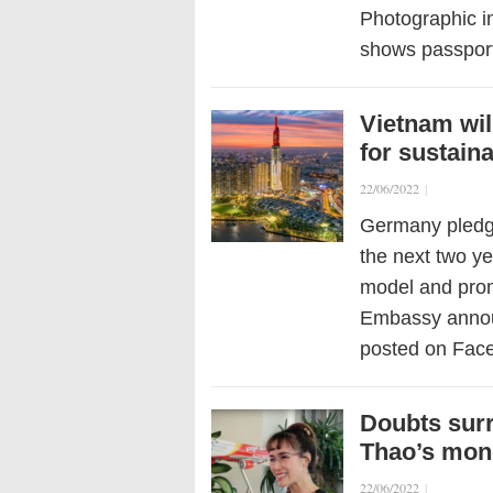
Photographic i
shows passpor
Vietnam wil
for sustai
22/06/2022
|
Germany pledge
the next two y
model and pro
Embassy announ
posted on Fac
Doubts sur
Thao’s mone
22/06/2022
|