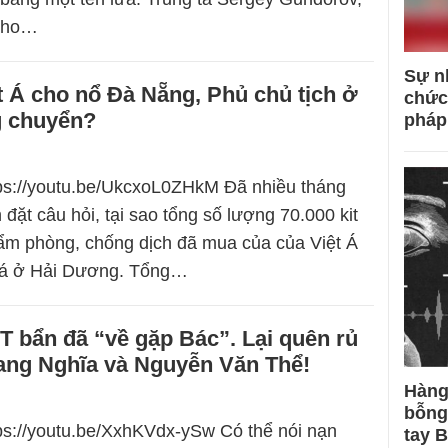
 cho…
Sự n
 Á cho nổ Đà Nẵng, Phủ chủ tịch ở
chức
g chuyển?
pháp
tps://youtu.be/UkcxoL0ZHkM Đã nhiều tháng
đặt câu hỏi, tại sao tổng số lượng 70.000 kit
hẩm phòng, chống dịch đã mua của của Việt Á
iá ở Hải Dương. Tổng…
 bẩn đã “về gặp Bác”. Lại quên rủ
ng Nghĩa và Nguyễn Văn Thể!
Hàng
bỗng
tps://youtu.be/XxhKVdx-ySw Có thể nói nạn
tay 