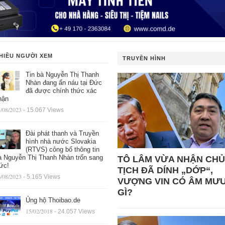
HIỀU NGƯỜI XEM
TRUYỀN HÌNH
Tin bà Nguyễn Thị Thanh
Nhàn đang ẩn náu tại Đức
đã được chính thức xác
hận
/08/2023
- 15.067 Views
Đài phát thanh và Truyền
hình nhà nước Slovakia
(RTVS) công bố thông tin
à Nguyễn Thị Thanh Nhàn trốn sang
TÔ LÂM VỪA NHẬN CHỦ
ức!
TỊCH ĐÃ DÍNH „DỚP“,
/08/2023
- 5.165 Views
VƯỢNG VIN CÓ ÂM MƯ
GÌ?
Ủng hộ Thoibao.de
15/02/2018
- 24.057 Views