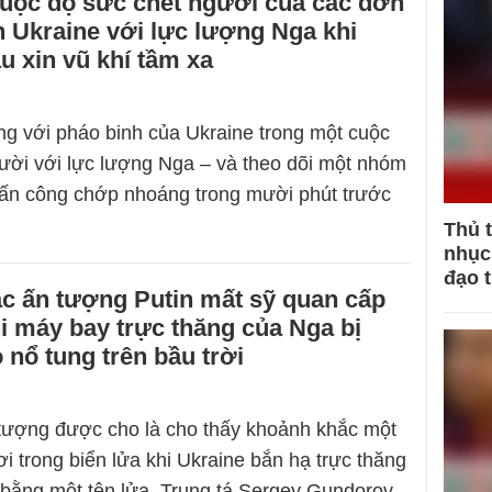
cuộc đọ sức chết người của các đơn
h Ukraine với lực lượng Nga khi
u xin vũ khí tầm xa
g với pháo binh của Ukraine trong một cuộc
ười với lực lượng Nga – và theo dõi một nhóm
tấn công chớp nhoáng trong mười phút trước
Thủ 
nhục 
đạo 
c ấn tượng Putin mất sỹ quan cấp
hi máy bay trực thăng của Nga bị
 nổ tung trên bầu trời
tượng được cho là cho thấy khoảnh khắc một
i trong biển lửa khi Ukraine bắn hạ trực thăng
bằng một tên lửa. Trung tá Sergey Gundorov,