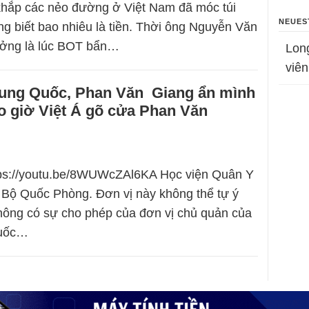
khắp các nẻo đường ở Việt Nam đã móc túi
NEUES
g biết bao nhiêu là tiền. Thời ông Nguyễn Văn
ưởng là lúc BOT bẩn…
Lon
viên
rung Quốc, Phan Văn Giang ẩn mình
ao giờ Việt Á gõ cửa Phan Văn
ttps://youtu.be/8WUWcZAl6KA Học viện Quân Y
c Bộ Quốc Phòng. Đơn vị này không thể tự ý
hông có sự cho phép của đơn vị chủ quản của
Quốc…