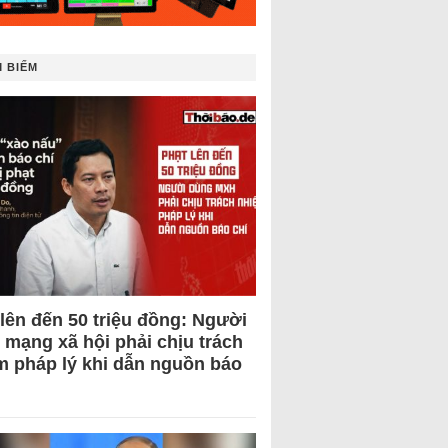
 BIẾM
 lên đến 50 triệu đồng: Người
 mạng xã hội phải chịu trách
m pháp lý khi dẫn nguồn báo