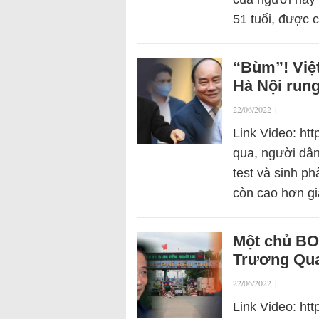
51 tuổi, được
“Bùm”! Việt
Hà Nội run
22/06/2022
|
Link Video: ht
qua, người dân 
test và sinh p
còn cao hơn g
Một chủ BOT
Trương Qua
22/06/2022
|
Link Video: ht