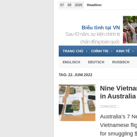
07
08
2026
Headline:
Tin bà Nguyễn Thị Thanh Nhàn đang ẩn náu tại Đức
Biểu tình tại VN
Sau 43 năm, sự kiện chính trị
chấn động toàn quốc
TRANG CHỦ
CHÍNH TRỊ
KINH TẾ
ENGLISCH
DEUTSCH
RUSSISCH
TAG:
22. JUNI 2022
Nine Vietna
in Australi
22/06/2022
|
Australia’s 7 
Vietnamese flig
for smuggling 