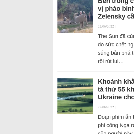
Bên trong 
vị pháo bin
Zelensky cầ
22/06/2022
|
The Sun đã cùn
đọ sức chết ng
súng bắn phá 
rồi rút lui…
Khoảnh khắ
tá thứ 55 k
Ukraine cho
22/06/2022
|
Đoạn phim ấn 
phi công Nga rơ
của người này 