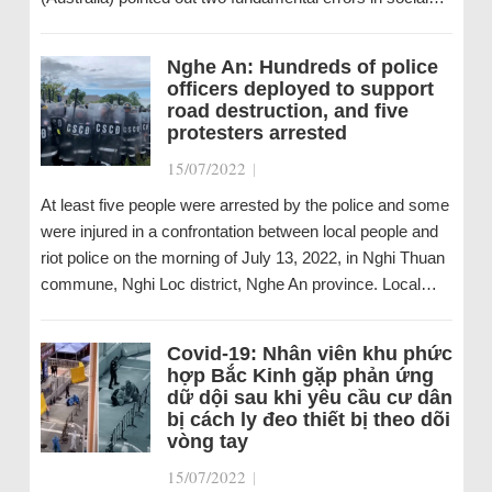
Nghe An: Hundreds of police
officers deployed to support
road destruction, and five
protesters arrested
15/07/2022
|
At least five people were arrested by the police and some
were injured in a confrontation between local people and
riot police on the morning of July 13, 2022, in Nghi Thuan
commune, Nghi Loc district, Nghe An province. Local…
Covid-19: Nhân viên khu phức
hợp Bắc Kinh gặp phản ứng
dữ dội sau khi yêu cầu cư dân
bị cách ly đeo thiết bị theo dõi
vòng tay
15/07/2022
|