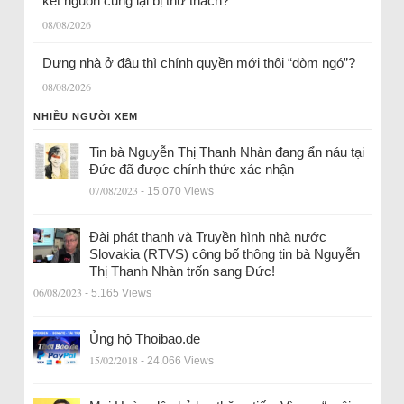
kết nguồn cung lại bị thử thách?
08/08/2026
Dựng nhà ở đâu thì chính quyền mới thôi “dòm ngó”?
08/08/2026
NHIỀU NGƯỜI XEM
Tin bà Nguyễn Thị Thanh Nhàn đang ẩn náu tại
Đức đã được chính thức xác nhận
07/08/2023
- 15.070 Views
Đài phát thanh và Truyền hình nhà nước
Slovakia (RTVS) công bố thông tin bà Nguyễn
Thị Thanh Nhàn trốn sang Đức!
06/08/2023
- 5.165 Views
Ủng hộ Thoibao.de
15/02/2018
- 24.066 Views