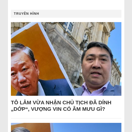
TRUYỀN HÌNH
TÔ LÂM VỪA NHẬN CHỦ TỊCH ĐÃ DÍNH
„DỚP“, VƯỢNG VIN CÓ ÂM MƯU GÌ?