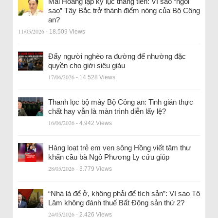
Mai Hoàng lập kỷ lục thăng tiến: Vì sao “ngôi
sao” Tây Bắc trở thành điểm nóng của Bộ Công
an?
11/05/2026
- 18.509 Views
Đẩy người nghèo ra đường để nhường đặc
quyền cho giới siêu giàu
17/06/2026
- 14.528 Views
Thanh lọc bộ máy Bộ Công an: Tinh giản thực
chất hay vẫn là màn trình diễn lấy lệ?
16/06/2026
- 4.942 Views
Hàng loạt trẻ em ven sông Hồng viết tâm thư
khẩn cầu bà Ngô Phương Ly cứu giúp
28/05/2026
- 3.779 Views
“Nhà là để ở, không phải để tích sản”: Vì sao Tô
Lâm không đánh thuế Bất Động sản thứ 2?
24/05/2026
- 2.426 Views