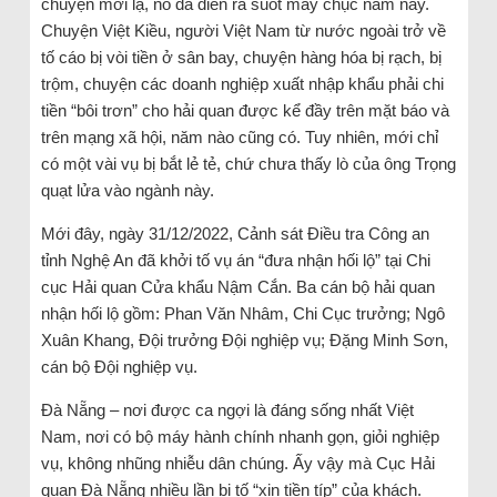
chuyện mới lạ, nó đã diễn ra suốt mấy chục năm nay.
Chuyện Việt Kiều, người Việt Nam từ nước ngoài trở về
tố cáo bị vòi tiền ở sân bay, chuyện hàng hóa bị rạch, bị
trộm, chuyện các doanh nghiệp xuất nhập khẩu phải chi
tiền “bôi trơn” cho hải quan được kể đầy trên mặt báo và
trên mạng xã hội, năm nào cũng có. Tuy nhiên, mới chỉ
có một vài vụ bị bắt lẻ tẻ, chứ chưa thấy lò của ông Trọng
quạt lửa vào ngành này.
Mới đây, ngày 31/12/2022, Cảnh sát Điều tra Công an
tỉnh Nghệ An đã khởi tố vụ án “đưa nhận hối lộ” tại Chi
cục Hải quan Cửa khẩu Nậm Cắn. Ba cán bộ hải quan
nhận hối lộ gồm: Phan Văn Nhâm, Chi Cục trưởng; Ngô
Xuân Khang, Đội trưởng Đội nghiệp vụ; Đặng Minh Sơn,
cán bộ Đội nghiệp vụ.
Đà Nẵng – nơi được ca ngợi là đáng sống nhất Việt
Nam, nơi có bộ máy hành chính nhanh gọn, giỏi nghiệp
vụ, không nhũng nhiễu dân chúng. Ấy vậy mà Cục Hải
quan Đà Nẵng nhiều lần bị tố “xin tiền típ” của khách.