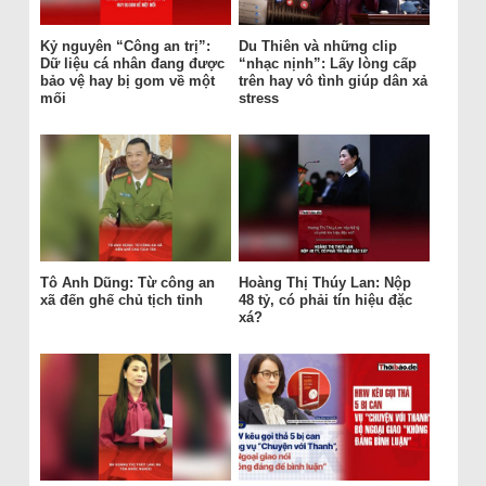
Kỷ nguyên “Công an trị”:
Du Thiên và những clip
Dữ liệu cá nhân đang được
“nhạc nịnh”: Lấy lòng cấp
bảo vệ hay bị gom về một
trên hay vô tình giúp dân xả
mối
stress
Tô Anh Dũng: Từ công an
Hoàng Thị Thúy Lan: Nộp
xã đến ghế chủ tịch tỉnh
48 tỷ, có phải tín hiệu đặc
xá?