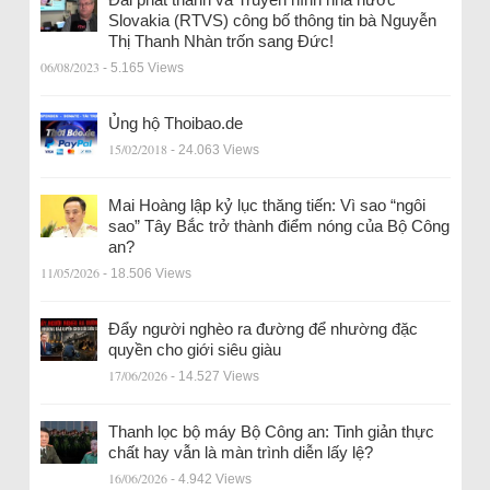
Slovakia (RTVS) công bố thông tin bà Nguyễn
Thị Thanh Nhàn trốn sang Đức!
06/08/2023
- 5.165 Views
Ủng hộ Thoibao.de
15/02/2018
- 24.063 Views
Mai Hoàng lập kỷ lục thăng tiến: Vì sao “ngôi
sao” Tây Bắc trở thành điểm nóng của Bộ Công
an?
11/05/2026
- 18.506 Views
Đẩy người nghèo ra đường để nhường đặc
quyền cho giới siêu giàu
17/06/2026
- 14.527 Views
Thanh lọc bộ máy Bộ Công an: Tinh giản thực
chất hay vẫn là màn trình diễn lấy lệ?
16/06/2026
- 4.942 Views