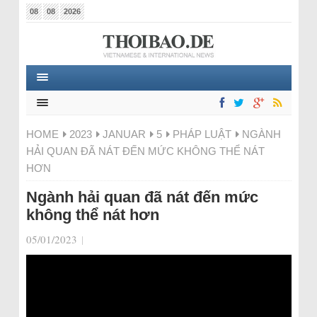
08
08
2026
HOME
2023
JANUAR
5
PHÁP LUẬT
NGÀNH
HẢI QUAN ĐÃ NÁT ĐẾN MỨC KHÔNG THỂ NÁT
HƠN
Ngành hải quan đã nát đến mức
không thể nát hơn
05/01/2023
|