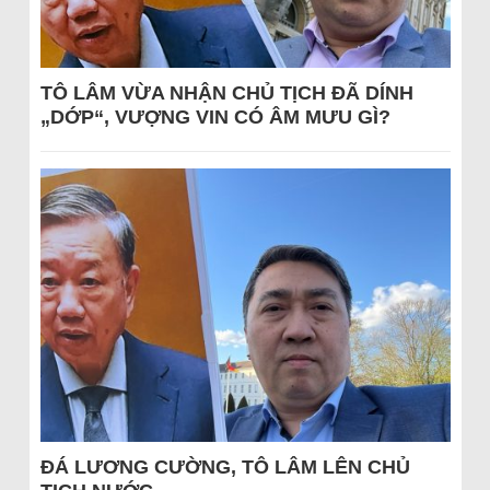
TÔ LÂM VỪA NHẬN CHỦ TỊCH ĐÃ DÍNH
„DỚP“, VƯỢNG VIN CÓ ÂM MƯU GÌ?
ĐÁ LƯƠNG CƯỜNG, TÔ LÂM LÊN CHỦ