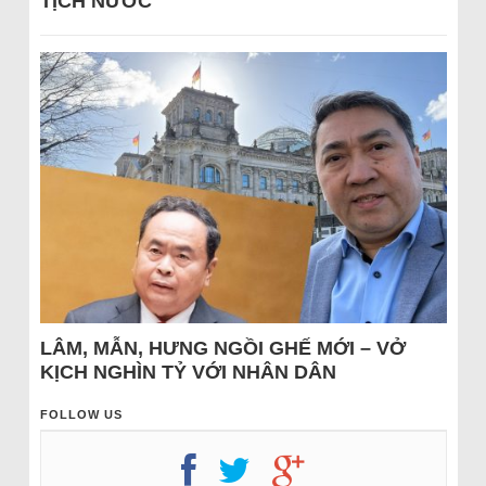
TỊCH NƯỚC
LÂM, MẪN, HƯNG NGỒI GHẾ MỚI – VỞ
KỊCH NGHÌN TỶ VỚI NHÂN DÂN
FOLLOW US