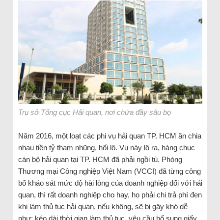
Trụ sở Tổng cục Hải quan, nơi chứa đầy sâu bọ
Năm 2016, một loạt các phi vụ hải quan TP. HCM ăn chia
nhau tiền tỷ tham nhũng, hối lộ. Vụ này lộ ra, hàng chục
cán bộ hải quan tại TP. HCM đã phải ngồi tù. Phòng
Thương mại Công nghiệp Việt Nam (VCCI) đã từng công
bố khảo sát mức độ hài lòng của doanh nghiệp đối với hải
quan, thì rất doanh nghiệp cho hay, họ phải chi trả phí đen
khi làm thủ tục hải quan, nếu không, sẽ bị gây khó dễ
như: kéo dài thời gian làm thủ tục, yêu cầu bổ sung giấy