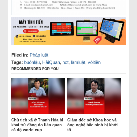
Filed in:
Pháp luật
Tags:
buônlậu
,
HảiQuan
,
hot
,
làmluật
,
vòitiền
RECOMMENDED FOR YOU
Chủ tịch xã ở Thanh Hóa bị
Giám đốc sở Khoa học và
khai trừ đảng do liên quan
ông nghệ bắc ninh bị khởi
cá độ world cup
tố