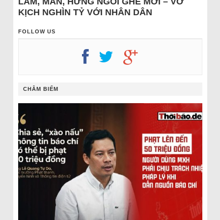
LÂM, MẪN, HƯNG NGỒI GHẾ MỚI – VỞ
KỊCH NGHÌN TỶ VỚI NHÂN DÂN
FOLLOW US
CHÂM BIẾM