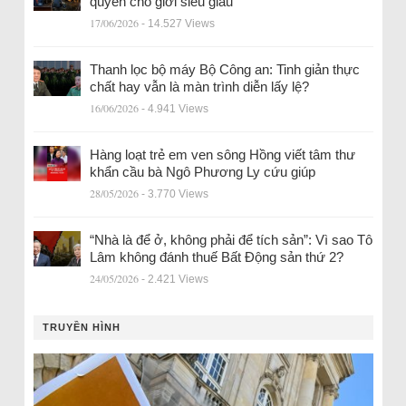
quyền cho giới siêu giàu
17/06/2026
- 14.527 Views
Thanh lọc bộ máy Bộ Công an: Tinh giản thực
chất hay vẫn là màn trình diễn lấy lệ?
16/06/2026
- 4.941 Views
Hàng loạt trẻ em ven sông Hồng viết tâm thư
khẩn cầu bà Ngô Phương Ly cứu giúp
28/05/2026
- 3.770 Views
“Nhà là để ở, không phải để tích sản”: Vì sao Tô
Lâm không đánh thuế Bất Động sản thứ 2?
24/05/2026
- 2.421 Views
TRUYỀN HÌNH