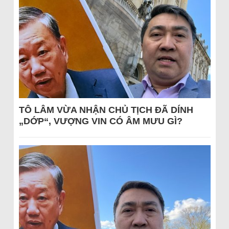
TÔ LÂM VỪA NHẬN CHỦ TỊCH ĐÃ DÍNH
„DỚP“, VƯỢNG VIN CÓ ÂM MƯU GÌ?