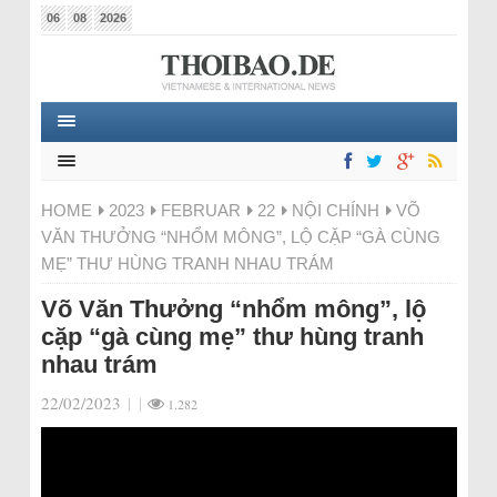
06
08
2026
HOME
2023
FEBRUAR
22
NỘI CHÍNH
VÕ
VĂN THƯỞNG “NHỔM MÔNG”, LỘ CẶP “GÀ CÙNG
MẸ” THƯ HÙNG TRANH NHAU TRÁM
Võ Văn Thưởng “nhổm mông”, lộ
cặp “gà cùng mẹ” thư hùng tranh
nhau trám
22/02/2023
|
|
1.282