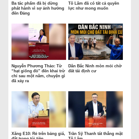
Ba tác phẩm đã bị dừng
Tô Lâm đã có tất cả quyền
phát hành vì sợ ảnh hưởng
lực như mong muốn
đến Đảng
Nguyễn Phương Thảo: Từ
Dân Bắc Ninh mòn mỏi chờ
“hạt giống đỏ” đến khai trừ
đất tái định cư
chỉ sau một năm, chuyện gì
đã xảy ra
Xăng E10: Rẻ trên bảng giá,
Trần Sỹ Thanh tát thẳng mặt
đắt trong túi tiền
Tô Lâm