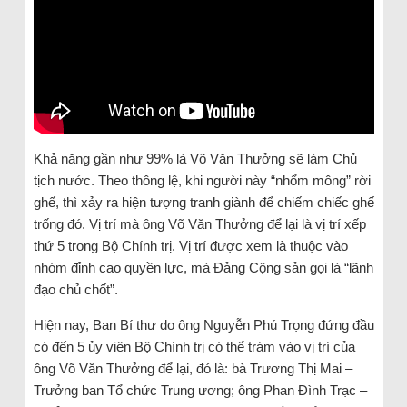
Khả năng gần như 99% là Võ Văn Thưởng sẽ làm Chủ
tịch nước. Theo thông lệ, khi người này “nhổm mông” rời
ghế, thì xảy ra hiện tượng tranh giành để chiếm chiếc ghế
trống đó. Vị trí mà ông Võ Văn Thưởng để lại là vị trí xếp
thứ 5 trong Bộ Chính trị. Vị trí được xem là thuộc vào
nhóm đỉnh cao quyền lực, mà Đảng Cộng sản gọi là “lãnh
đạo chủ chốt”.
Hiện nay, Ban Bí thư do ông Nguyễn Phú Trọng đứng đầu
có đến 5 ủy viên Bộ Chính trị có thể trám vào vị trí của
ông Võ Văn Thưởng để lại, đó là: bà Trương Thị Mai –
Trưởng ban Tổ chức Trung ương; ông Phan Đình Trạc –