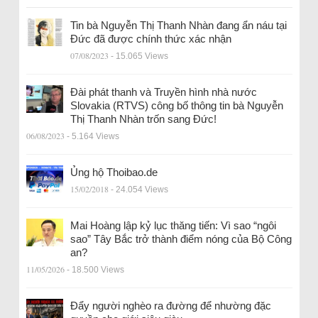
Tin bà Nguyễn Thị Thanh Nhàn đang ẩn náu tại
Đức đã được chính thức xác nhận
07/08/2023
- 15.065 Views
Đài phát thanh và Truyền hình nhà nước
Slovakia (RTVS) công bố thông tin bà Nguyễn
Thị Thanh Nhàn trốn sang Đức!
06/08/2023
- 5.164 Views
Ủng hộ Thoibao.de
15/02/2018
- 24.054 Views
Mai Hoàng lập kỷ lục thăng tiến: Vì sao “ngôi
sao” Tây Bắc trở thành điểm nóng của Bộ Công
an?
11/05/2026
- 18.500 Views
Đẩy người nghèo ra đường để nhường đặc