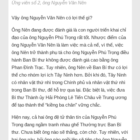
Ứng viên số 2, ông Nguyễn Văn Nên
Vậy ông Nguyễn Văn Nên có lợi thế gì?
Ông Nên đang được đánh giá là con người triển khai chỉ
đạo của ông Nguyễn Phú Trọng rất tốt. Nhược điểm của
ông Nguyễn Văn Nên là làm việc mà cả nể, vì thế, việc
ông Nên trở thành phụ tá cho ông Nguyễn Phú Trọng điều
hành Ban Bí thư không được đánh giá cao bằng ông
Phan Đình Trạc. Tuy nhiên, ông Nên về Ban Bí thư có lợi
thế cho nhóm lợi ích Tây Ninh hơn. Bởi khi đó, Tây Ninh
có nhân vật thứ nhì trong Chính phủ và nhân vật thứ nhì
trong Ban Bí thư, để hỗ trợ qua lại. Đặc biệt là, việc đưa
Bí thư Thành ủy Hải Phòng Lê Tiến Châu về Trung ương
để tạo thành thế “kiềng ba chân” vững chắc.
Hiện nay, cả hai ông đệ tử thân tín của Nguyễn Phú
Trọng đang ngầm tranh nhau ghế Thường trực Ban Bí
thư. Chưa biết ông nào sẽ thắng, còn chờ. Tuy nhiên, với
hai ông này, hỏi ông nào ngồi lên sẽ tiện cho ông Nguyễn