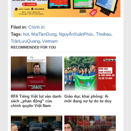
Filed in:
Chính trị
Tags:
hot
,
MaiTienDung
,
NguyễnXuânPhúc
,
Thoibao
,
TrầnLưuQuang
,
Vietnam
RECOMMENDED FOR YOU
RFA Tiếng Việt lọt vào danh
Giáo dục khai phóng: Ai
sách „phản động“ của
mới đang sợ tự do tư duy
chính quyền Việt Nam