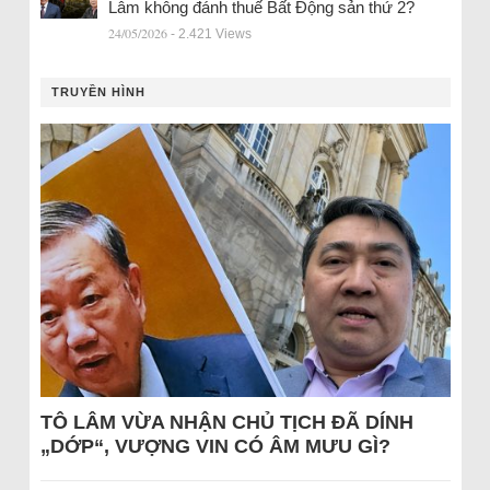
Lâm không đánh thuế Bất Động sản thứ 2?
24/05/2026
- 2.421 Views
TRUYỀN HÌNH
TÔ LÂM VỪA NHẬN CHỦ TỊCH ĐÃ DÍNH
„DỚP“, VƯỢNG VIN CÓ ÂM MƯU GÌ?