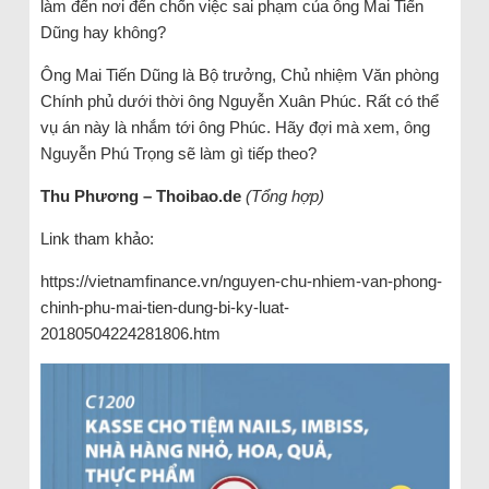
làm đến nơi đến chốn việc sai phạm của ông Mai Tiến
Dũng hay không?
Ông Mai Tiến Dũng là Bộ trưởng, Chủ nhiệm Văn phòng
Chính phủ dưới thời ông Nguyễn Xuân Phúc. Rất có thể
vụ án này là nhắm tới ông Phúc. Hãy đợi mà xem, ông
Nguyễn Phú Trọng sẽ làm gì tiếp theo?
Thu Phương – Thoibao.de
(Tổng hợp)
Link tham khảo:
https://vietnamfinance.vn/nguyen-chu-nhiem-van-phong-
chinh-phu-mai-tien-dung-bi-ky-luat-
20180504224281806.htm