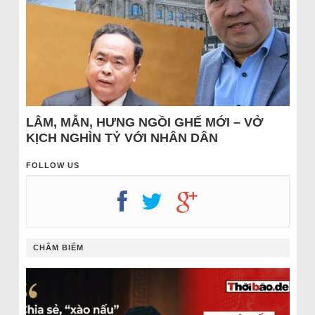
LÂM, MẪN, HƯNG NGỒI GHẾ MỚI – VỞ
KỊCH NGHÌN TỶ VỚI NHÂN DÂN
FOLLOW US
CHÂM BIẾM