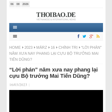
06
08
2026
HOME
2023
MÄRZ
16
CHÍNH TRỊ
“LỜI PHÁN”
NĂM XƯA NAY PHANG LẠI CỰU BỘ TRƯỞNG MAI
TIẾN DŨNG?
“Lời phán” năm xưa nay phang lại
cựu Bộ trưởng Mai Tiến Dũng?
16/03/2023
|