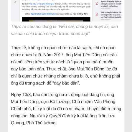
Thực ra câu nói đúng là “Nếu sai, chúng ta nhận lỗi, dân
sai dân chịu trách nhiệm trước pháp luật”
Thực tế, không có quan chức nào là sạch, chỉ có quan
chức chưa bị lộ. Năm 2017, ông Mai Tiến Dũng nói câu
nói nổi tiếng trên với tư cách là “quan phụ mẫu” muốn
dạy bảo toàn dân. Thực chất, ông Mai Tiến Dũng lúc đó
chỉ là quan chức nhúng chàm chưa bị lộ, chứ không phải
ông đủ trong sạch để “dạy bảo dân”.
Ngày 13/3, báo chí trong nước đồng loạt đăng tin, ông
Mai Tiến Dũng, cựu Bộ trưởng, Chủ nhiệm Văn Phòng
Chính phủ, bị kỷ luật do đã có vi phạm, khuyết điểm trong
công tác. Người ký Quyết định kỷ luật là ông Trần Lưu
Quang, Phó Thủ tướng.