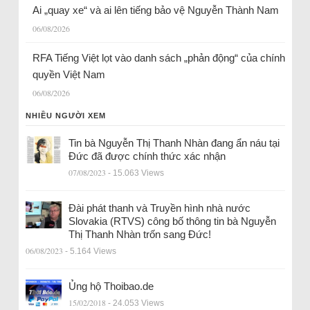
Ai „quay xe“ và ai lên tiếng bảo vệ Nguyễn Thành Nam
06/08/2026
RFA Tiếng Việt lọt vào danh sách „phản động“ của chính
quyền Việt Nam
06/08/2026
NHIỀU NGƯỜI XEM
Tin bà Nguyễn Thị Thanh Nhàn đang ẩn náu tại
Đức đã được chính thức xác nhận
07/08/2023
- 15.063 Views
Đài phát thanh và Truyền hình nhà nước
Slovakia (RTVS) công bố thông tin bà Nguyễn
Thị Thanh Nhàn trốn sang Đức!
06/08/2023
- 5.164 Views
Ủng hộ Thoibao.de
15/02/2018
- 24.053 Views