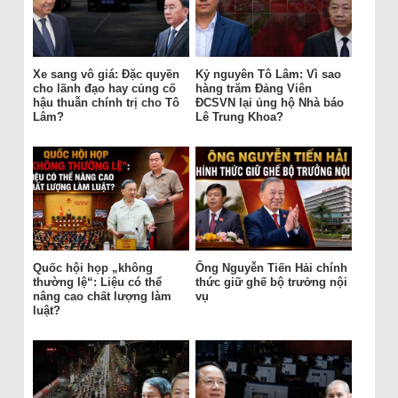
Xe sang vô giá: Đặc quyền
Kỷ nguyên Tô Lâm: Vì sao
cho lãnh đạo hay củng cố
hàng trăm Đảng Viên
hậu thuẫn chính trị cho Tô
ĐCSVN lại ủng hộ Nhà báo
Lâm?
Lê Trung Khoa?
Quốc hội họp „không
Ông Nguyễn Tiến Hải chính
thường lệ“: Liệu có thể
thức giữ ghế bộ trưởng nội
nâng cao chất lượng làm
vụ
luật?