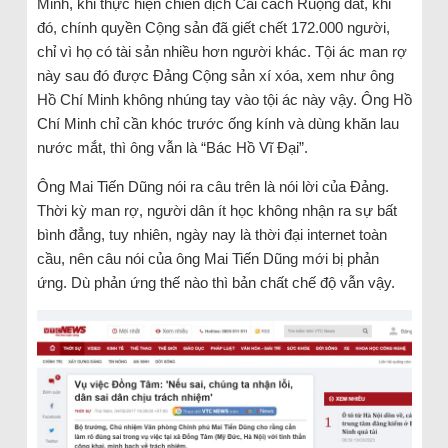
Minh, khi thực hiện chiến dịch Cải cách Ruộng đất, khi
đó, chính quyền Cộng sản đã giết chết 172.000 người,
chỉ vì họ có tài sản nhiều hơn người khác. Tội ác man rợ
này sau đó được Đảng Cộng sản xí xóa, xem như ông
Hồ Chí Minh không nhúng tay vào tội ác này vậy. Ông Hồ
Chí Minh chỉ cần khóc trước ống kính và dùng khăn lau
nước mắt, thì ông vẫn là “Bác Hồ Vĩ Đại”.
Ông Mai Tiến Dũng nói ra câu trên là nói lời của Đảng.
Thời kỳ man rợ, người dân ít học không nhận ra sự bất
bình đẳng, tuy nhiên, ngày nay là thời đại internet toàn
cầu, nên câu nói của ông Mai Tiến Dũng mới bị phản
ứng. Dù phản ứng thế nào thì bản chất chế độ vẫn vậy.