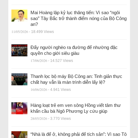
Mai Hoàng lập kỷ lục thăng tiến: Vì sao “ngôi
sao” Tây Bắc trở thành điểm nóng của Bộ Công
an?
11/05/2026
- 18.499 Views
Đẩy người nghèo ra đường để nhường đặc
quyền cho giới siêu giàu
17/06/2026
- 14.527 Views
Thanh lọc bộ máy Bộ Công an: Tinh giản thực
chất hay vẫn là màn trình diễn lấy lệ?
16/06/2026
- 4.941 Views
Hàng loạt trẻ em ven sông Hồng viết tâm thư
khẩn cầu bà Ngô Phương Ly cứu giúp
28/05/2026
- 3.770 Views
“Nhà là để ở, không phải để tích sản”: Vì sao Tô