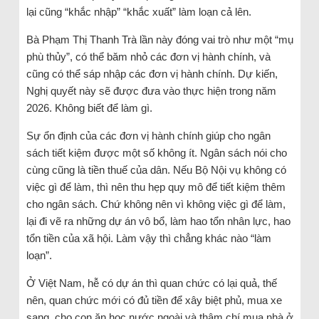
lại cũng “khắc nhập” “khắc xuất” làm loạn cả lên.
Bà Phạm Thị Thanh Trà lần này đóng vai trò như một “mụ
phù thủy”, có thể băm nhỏ các đơn vị hành chính, và
cũng có thể sáp nhập các đơn vị hành chính. Dự kiến,
Nghị quyết này sẽ được đưa vào thực hiện trong năm
2026. Không biết để làm gì.
Sự ổn định của các đơn vị hành chính giúp cho ngân
sách tiết kiệm được một số không ít. Ngân sách nói cho
cùng cũng là tiền thuế của dân. Nếu Bộ Nội vụ không có
việc gì để làm, thì nên thu hẹp quy mô để tiết kiệm thêm
cho ngân sách. Chứ không nên vì không việc gì để làm,
lại đi vẽ ra những dự án vô bổ, làm hao tổn nhân lực, hao
tổn tiền của xã hội. Làm vậy thì chẳng khác nào “làm
loạn”.
Ở Việt Nam, hễ có dự án thì quan chức có lại quả, thế
nên, quan chức mới có đủ tiền để xây biệt phủ, mua xe
sang, cho con ăn học nước ngoài và thậm chí mua nhà ở