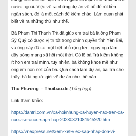
nước ngoài. Việc vẽ ra những dự án vô bổ để rút tiền
ngân sách, đó là một cách để kiếm chác. Làm quan phải
biết vẽ ra những thứ như thế.
Bà Phạm Thị Thanh Trà đã giúp em trai bà là ông Phạm
Sỹ Quý có được vị trí tốt trong chính quyền tỉnh Yên Bái,
và ông này đã có một biệt phủ rộng lớn, nguy nga làm
dậy sóng mạng xã hội một thời. Có lẽ bà Trà kiếm không
ít hơn em trai mình, tuy nhiên, bà không khoe mẽ như
ông em non nớt của bà. Qua cách làm dự án, bà Trà cho
thấy, bà là người giỏi vẽ dự án như thế nào.
Thu Phương – Thoibao.de
(Tổng hợp)
Link tham khảo:
https://dantri.com.vn/xa-hoi/nhung-xa-huyen-nao-tren-ca-
nuoc-se-duoc-sap-nhap-20230321084945920.htm
https://vnexpress.net/xem-xet-viec-sap-nhap-don-vi-