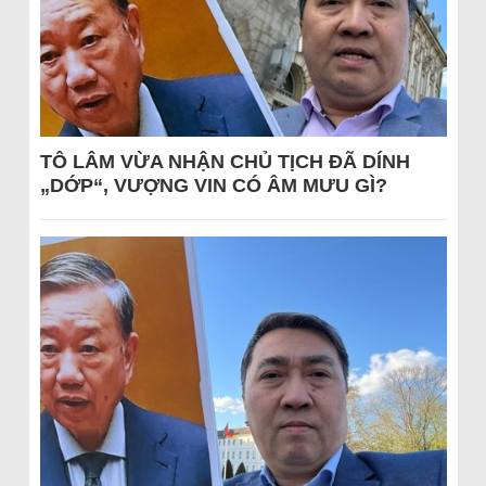
TÔ LÂM VỪA NHẬN CHỦ TỊCH ĐÃ DÍNH
„DỚP“, VƯỢNG VIN CÓ ÂM MƯU GÌ?