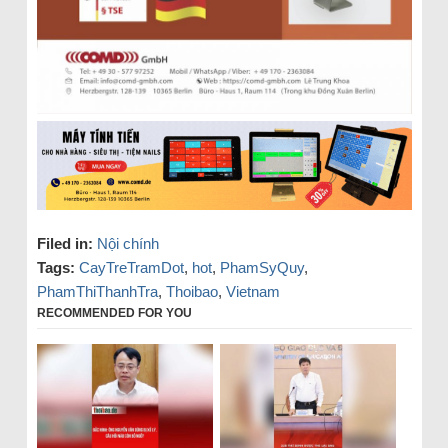
Filed in:
Nội chính
Tags:
CayTreTramDot
,
hot
,
PhamSyQuy
,
PhamThiThanhTra
,
Thoibao
,
Vietnam
RECOMMENDED FOR YOU