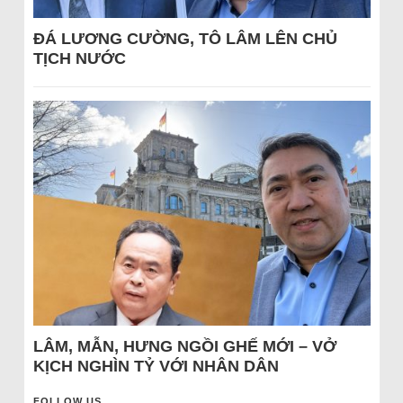
ĐÁ LƯƠNG CƯỜNG, TÔ LÂM LÊN CHỦ
TỊCH NƯỚC
LÂM, MẪN, HƯNG NGỒI GHẾ MỚI – VỞ
KỊCH NGHÌN TỶ VỚI NHÂN DÂN
FOLLOW US