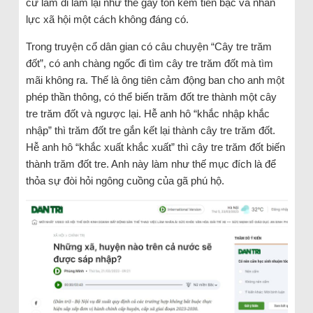
cứ làm đi làm lại như thế gây tốn kém tiền bạc và nhân
lực xã hội một cách không đáng có.
Trong truyện cổ dân gian có câu chuyện “Cây tre trăm
đốt”, có anh chàng ngốc đi tìm cây tre trăm đốt mà tìm
mãi không ra. Thế là ông tiên cảm động ban cho anh một
phép thần thông, có thể biến trăm đốt tre thành một cây
tre trăm đốt và ngược lại. Hễ anh hô “khắc nhập khắc
nhập” thì trăm đốt tre gắn kết lại thành cây tre trăm đốt.
Hễ anh hô “khắc xuất khắc xuất” thì cây tre trăm đốt biến
thành trăm đốt tre. Anh này làm như thế mục đích là để
thỏa sự đòi hỏi ngông cuồng của gã phú hộ.