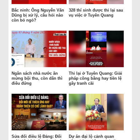
Bắc ninh: Ông Nguyễn Văn
328 thí sinh được thi lại sau
Dũng bị xử lý, câu hỏi nào
vụ việc ở Tuyên Quang
còn bỏ ngỏ?
Ngân sách nhà nước ăn
Thi lại ở Tuyên Quang: Giải
mừng bội thu, còn dân thì
pháp công bằng hay tiền lệ
điêu đứng
gây tranh cãi
Sửa đổi điều lệ Đảng: Đổi
Dự án đại lộ cảnh quan