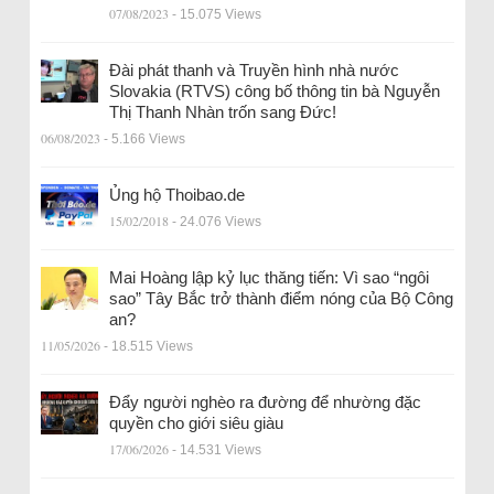
07/08/2023
- 15.075 Views
Đài phát thanh và Truyền hình nhà nước
Slovakia (RTVS) công bố thông tin bà Nguyễn
Thị Thanh Nhàn trốn sang Đức!
06/08/2023
- 5.166 Views
Ủng hộ Thoibao.de
15/02/2018
- 24.076 Views
Mai Hoàng lập kỷ lục thăng tiến: Vì sao “ngôi
sao” Tây Bắc trở thành điểm nóng của Bộ Công
an?
11/05/2026
- 18.515 Views
Đẩy người nghèo ra đường để nhường đặc
quyền cho giới siêu giàu
17/06/2026
- 14.531 Views