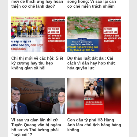
mới để thích ứng hay hoàn
sông hồng: Vì sao lại cần
thiện cơ chế lãnh đạo?
cơ chế miễn trách nhiệm
Chỉ thị mới về các hội: Siết
Dự thảo luật đất đai: Cải
kỷ cương hay thu hẹp
cách vì dân hay hợp thức
không gian xã hội
hóa quyền lực
Vì sao vụ gian lận thi cử
Con dâu tỷ phú Hồ Hùng
Tuyên Quang vẫn bị ngâm
Anh làm chủ tịch hãng hàng
hồ sơ và Thủ tướng phải
không
“tuýt còi”?