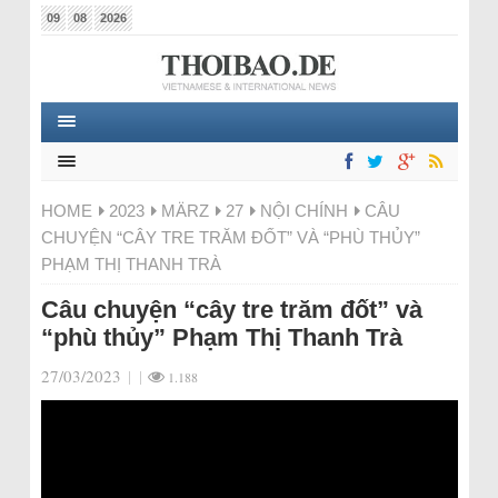
09
08
2026
HOME
2023
MÄRZ
27
NỘI CHÍNH
CÂU
CHUYỆN “CÂY TRE TRĂM ĐỐT” VÀ “PHÙ THỦY”
PHẠM THỊ THANH TRÀ
Câu chuyện “cây tre trăm đốt” và
“phù thủy” Phạm Thị Thanh Trà
27/03/2023
|
|
1.188