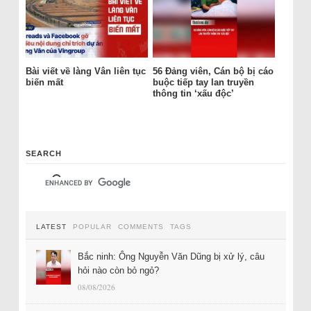
Bài viết về làng Vân liên tục
56 Đảng viên, Cán bộ bị cáo
biến mất
buộc tiếp tay lan truyền
thông tin ‘xấu độc’
SEARCH
LATEST
POPULAR
COMMENTS
TAGS
Bắc ninh: Ông Nguyễn Văn Dũng bị xử lý, câu
hỏi nào còn bỏ ngỏ?
08/08/2026