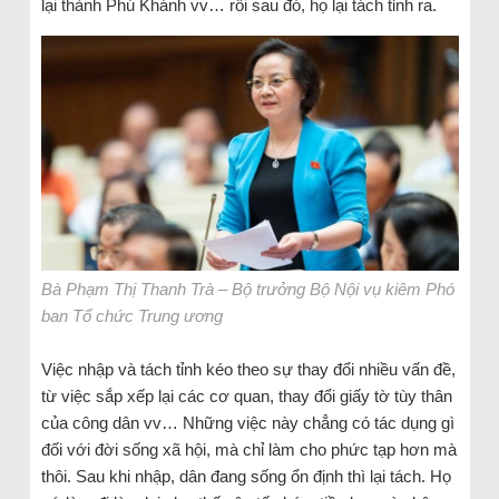
lại thành Phú Khánh vv… rồi sau đó, họ lại tách tỉnh ra.
Bà Phạm Thị Thanh Trà – Bộ trưởng Bộ Nội vụ kiêm Phó
ban Tổ chức Trung ương
Việc nhập và tách tỉnh kéo theo sự thay đổi nhiều vấn đề,
từ việc sắp xếp lại các cơ quan, thay đổi giấy tờ tùy thân
của công dân vv… Những việc này chẳng có tác dụng gì
đối với đời sống xã hội, mà chỉ làm cho phức tạp hơn mà
thôi. Sau khi nhập, dân đang sống ổn định thì lại tách. Họ