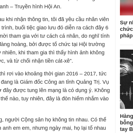
anh – Truyền hình Hội An.
 khi nhận thông tin, tôi đã yêu cầu nhân viên
Sự n
trình, buổi tiệc giao lưu đó diễn ra cách đây 6
chức
pháp
mời tham gia với tư cách cá nhân, do nghĩ tính
 đàng hoàng, bởi được tổ chức tại Hội trường
 nhiên, khi tham gia thì thấy hình ảnh không
, và từ chối nhận tiền cát-xê”.
thì rơi vào khoảng thời gian 2016 – 2017, tức
t đang là Giám đốc Công an tỉnh Quảng Trị. Vụ
ờ đây được tung lên mạng là có dụng ý. Không
ù thế nào, tuy nhiên, đây là đòn hiểm nhắm vào
Hàng
ng, người Cộng sản họ không tin nhau. Có thể
bỗng
 anh em em, nhưng ngày mai, họ lại tố nhau
tay 