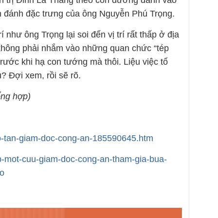
h trị Đinh La Thăng theo con đường đánh vào
ch đánh đặc trưng của ông Nguyễn Phú Trọng.
í như ông Trọng lại soi đến vị trí rất thấp ở địa
không phải nhắm vào những quan chức “tép
 trước khi hạ con tướng mà thôi. Liệu việc tố
? Đợi xem, rồi sẽ rõ.
ng hợp)
-co-tan-giam-doc-cong-an-185590645.htm
lip-mot-cuu-giam-doc-cong-an-tham-gia-bua-
o