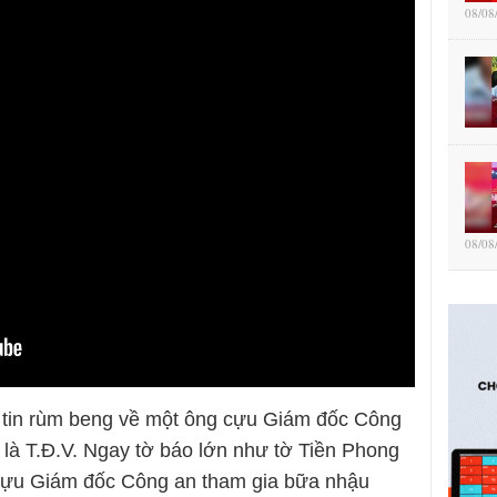
08/08
08/08
 tin rùm beng về một ông cựu Giám đốc Công
ắt là T.Đ.V. Ngay tờ báo lớn như tờ Tiền Phong
ột cựu Giám đốc Công an tham gia bữa nhậu