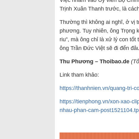
Việc nhắm vào Ủy viên Bộ Chín
Trịnh Xuân Thanh trước, là cá
Thường thì không ai nghĩ, ở vị tr
phương. Tuy nhiên, ông Trọng 
riu”, mà ông chỉ là xử lý con tốt
ông Trần Đức Việt sẽ đi đến đâu
Thu Phương – Thoibao.de
(Tổ
Link tham khảo:
https://thanhnien.vn/quang-tri
https://tienphong.vn/xon-xao-c
nhau-phan-cam-post1521104.tp