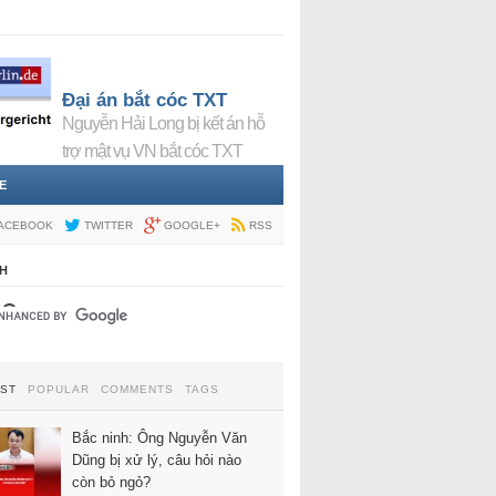
Đại án bắt cóc TXT
Nguyễn Hải Long bị kết án hỗ
trợ mật vụ VN bắt cóc TXT
E
ACEBOOK
TWITTER
GOOGLE+
RSS
H
EST
POPULAR
COMMENTS
TAGS
Bắc ninh: Ông Nguyễn Văn
Dũng bị xử lý, câu hỏi nào
còn bỏ ngỏ?