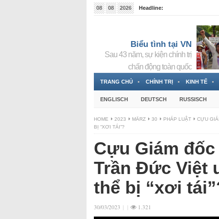
08
08
2026
Headline:
Tin bà Nguyễn Thị Thanh Nhàn đang ẩn náu tại Đức
Biểu tình tại VN
Sau 43 năm, sự kiện chính trị
chấn động toàn quốc
TRANG CHỦ
CHÍNH TRỊ
KINH TẾ
ENGLISCH
DEUTSCH
RUSSISCH
HOME
2023
MÄRZ
30
PHÁP LUẬT
CỰU GIÁ
BỊ “XƠI TÁI”?
Cựu Giám đốc 
Trần Đức Việt 
thể bị “xơi tái”
30/03/2023
|
|
1.321