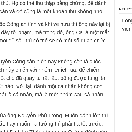
ả thù. Họ có thể thu thập bằng chứng, để dành
NEUES
cần và đó cũng là một khoản thu không nhỏ.
Lon
 Công an tỉnh và khi về hưu thì ông này lại bị
viên
 dây tội phạm, mà trong đó, ông Ca là một mắt
moi đủ sâu thì có thể sẽ có một số quan chức
quyền Cộng sản hiện nay không còn là cuộc
ch này chiến với nhóm lợi ích kia, để chiếm
ột clip đã quay từ rất lâu, bỗng được tung lên
t nào. Với lại, đánh một cá nhân không còn
phải là cá nhân, mà là một nhóm sau cá nhân
của ông Nguyễn Phú Trọng. Muốn đánh lớn thì
ất, hay muốn hạ tướng thì phải hạ tốt trước.