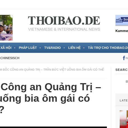
 đã được chính thức xác nhận
3 Jahren ago
XÃ HỘI
PHÁP LUẬT
TV&RADIO
LIÊN HỆ
TÀI TRỢ CHO THOIBAO.D
CHINESISCH
F
M ĐỐC CÔNG AN QUẢNG TRỊ – TRẦN ĐỨC VIỆT UỐNG BIA ÔM GÁI CÓ THỂ
SEARC
Công an Quảng Trị –
uống bia ôm gái có
LAT
?