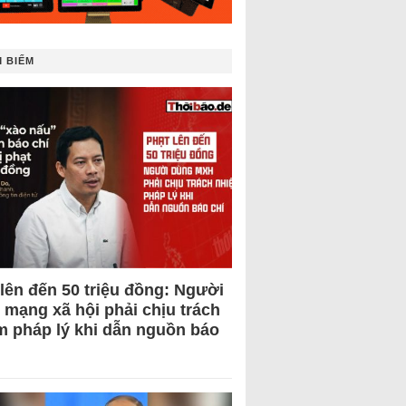
 BIẾM
 lên đến 50 triệu đồng: Người
 mạng xã hội phải chịu trách
m pháp lý khi dẫn nguồn báo