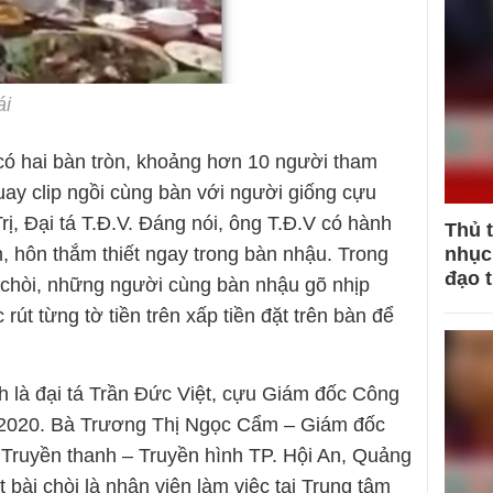
ái
 có hai bàn tròn, khoảng hơn 10 người tham
uay clip ngồi cùng bàn với người giống cựu
ị, Đại tá T.Đ.V. Đáng nói, ông T.Đ.V có hành
Thủ 
nhục 
h, hôn thắm thiết ngay trong bàn nhậu. Trong
đạo 
i chòi, những người cùng bàn nhậu gõ nhịp
 rút từng tờ tiền trên xấp tiền đặt trên bàn để
ính là đại tá Trần Đức Việt, cựu Giám đốc Công
– 2020. Bà Trương Thị Ngọc Cẩm – Giám đốc
Truyền thanh – Truyền hình TP. Hội An, Quảng
 bài chòi là nhân viên làm việc tại Trung tâm