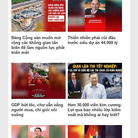
Đảng Cộng sản muốn mở
Thiên nhiên phải cúi đầu
rộng các không gian lấn
trước siêu dự án 44.000 tỷ
biển để làm nguồn lực phát
triển mới
GDP bứt tốc, chợ vẫn vắng
Hơn 30.000 viên kim cương:
người mua, chỉ giỏi nói
Lọt qua bao nhiêu lớp kiểm
suông
soát mà không ai hay biết?