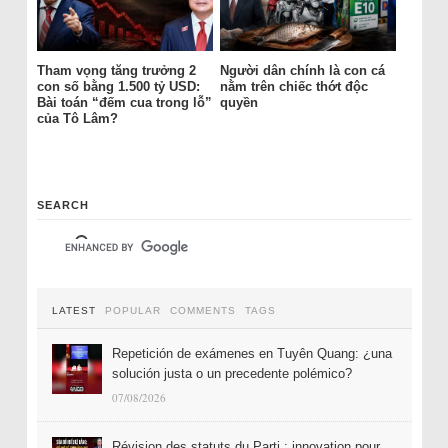
Tham vọng tăng trưởng 2
Người dân chính là con cá
con số bằng 1.500 tỷ USD:
nằm trên chiếc thớt độc
Bài toán “đếm cua trong lỗ”
quyền
của Tô Lâm?
SEARCH
LATEST
POPULAR
COMMENTS
TAGS
Repetición de exámenes en Tuyên Quang: ¿una
solución justa o un precedente polémico?
07/08/2026
Révision des statuts du Parti : innovation pour