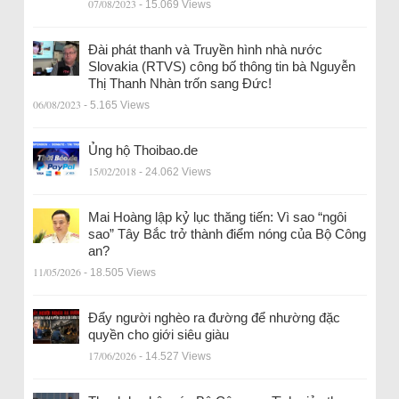
07/08/2023
- 15.069 Views
Đài phát thanh và Truyền hình nhà nước
Slovakia (RTVS) công bố thông tin bà Nguyễn
Thị Thanh Nhàn trốn sang Đức!
06/08/2023
- 5.165 Views
Ủng hộ Thoibao.de
15/02/2018
- 24.062 Views
Mai Hoàng lập kỷ lục thăng tiến: Vì sao “ngôi
sao” Tây Bắc trở thành điểm nóng của Bộ Công
an?
11/05/2026
- 18.505 Views
Đẩy người nghèo ra đường để nhường đặc
quyền cho giới siêu giàu
17/06/2026
- 14.527 Views