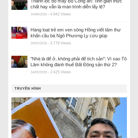
Thanh lọc bộ máy Bộ Công an: Tinh giản thực
chất hay vẫn là màn trình diễn lấy lệ?
16/06/2026
- 4.942 Views
Hàng loạt trẻ em ven sông Hồng viết tâm thư
khẩn cầu bà Ngô Phương Ly cứu giúp
28/05/2026
- 3.776 Views
“Nhà là để ở, không phải để tích sản”: Vì sao Tô
Lâm không đánh thuế Bất Động sản thứ 2?
24/05/2026
- 2.425 Views
TRUYỀN HÌNH