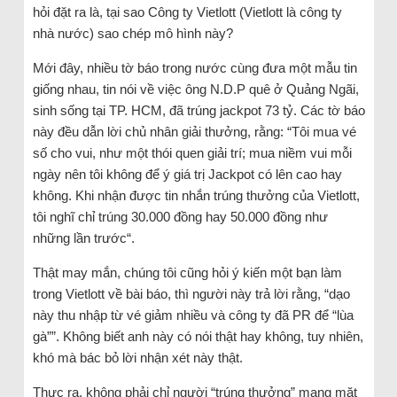
hỏi đặt ra là, tại sao Công ty Vietlott (Vietlott là công ty
nhà nước) sao chép mô hình này?
Mới đây, nhiều tờ báo trong nước cùng đưa một mẫu tin
giống nhau, tin nói về việc ông N.D.P quê ở Quảng Ngãi,
sinh sống tại TP. HCM, đã trúng jackpot 73 tỷ. Các tờ báo
này đều dẫn lời chủ nhân giải thưởng, rằng: “Tôi mua vé
số cho vui, như một thói quen giải trí; mua niềm vui mỗi
ngày nên tôi không để ý giá trị Jackpot có lên cao hay
không. Khi nhận được tin nhắn trúng thưởng của Vietlott,
tôi nghĩ chỉ trúng 30.000 đồng hay 50.000 đồng như
những lần trước“.
Thật may mắn, chúng tôi cũng hỏi ý kiến một bạn làm
trong Vietlott về bài báo, thì người này trả lời rằng, “dạo
này thu nhập từ vé giảm nhiều và công ty đã PR để “lùa
gà””. Không biết anh này có nói thật hay không, tuy nhiên,
khó mà bác bỏ lời nhận xét này thật.
Thực ra, không phải chỉ người “trúng thưởng” mang mặt