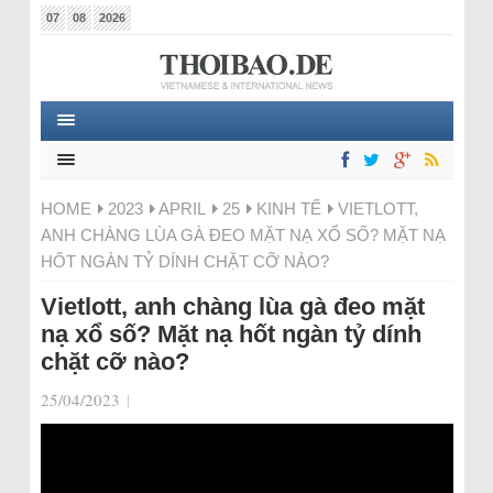
07
08
2026
HOME
2023
APRIL
25
KINH TẾ
VIETLOTT,
ANH CHÀNG LÙA GÀ ĐEO MẶT NẠ XỔ SỐ? MẶT NẠ
HỐT NGÀN TỶ DÍNH CHẶT CỠ NÀO?
Vietlott, anh chàng lùa gà đeo mặt
nạ xổ số? Mặt nạ hốt ngàn tỷ dính
chặt cỡ nào?
25/04/2023
|