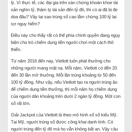
lý. Vì thực tế, các đại gia trên sàn chứng khoán khoe tài
sản nghìn tỷ, thậm tý tài sản đến tỷ đô, thì có ai đã bị đe
dọa đâu? Vậy tại sao trúng số cao lắm chừng 100 tỷ lại
sợ nguy hiểm?
Điều này cho thấy rất có thể phía chính quyền đang ngụy
biện cho trò chiếm dụng tiền người chơi một cách thô
thiển.
Từ năm 2016 đến nay, Vietlott luôn phát thưởng cho
những người mang mặt nạ. Mỗi năm, Vietlott có đến 20
đến 30 lần mở thưởng. Mỗi lần trúng khoảng từ 50 đến
100 tỷ đồng. Như vậy, nếu Vietlott tạo ra người trúng ảo
để chiếm dụng tiền thưởng, thì mỗi năm họ chiếm dụng
của người dân khoảng trên dưới 2 ngàn tỷ đồng. Một con
số rất lớn.
Giải Jackpot của Vietlott là theo mô hình xổ số kiểu Mỹ.
Tại Mỹ, người trúng số được công khai danh tính. Có
người trúng đến tỷ đô mà họ vẫn không bất an. Vậy câu