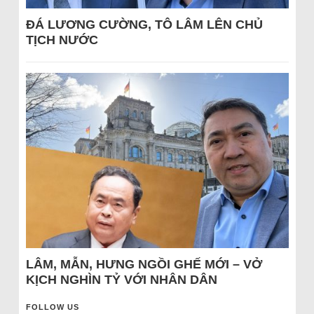
ĐÁ LƯƠNG CƯỜNG, TÔ LÂM LÊN CHỦ
TỊCH NƯỚC
LÂM, MẪN, HƯNG NGỒI GHẾ MỚI – VỞ
KỊCH NGHÌN TỶ VỚI NHÂN DÂN
FOLLOW US