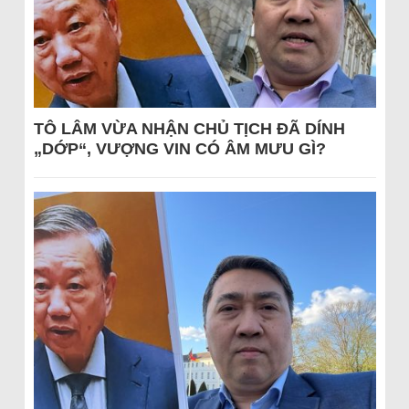
TÔ LÂM VỪA NHẬN CHỦ TỊCH ĐÃ DÍNH
„DỚP“, VƯỢNG VIN CÓ ÂM MƯU GÌ?