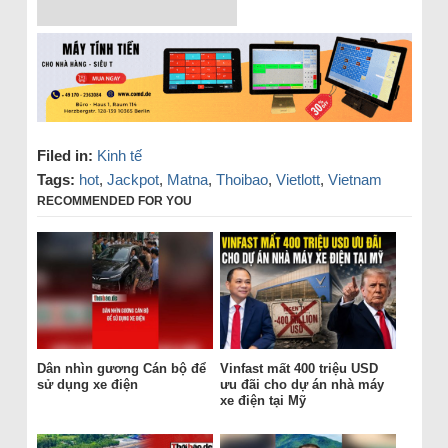
Filed in:
Kinh tế
Tags:
hot
,
Jackpot
,
Matna
,
Thoibao
,
Vietlott
,
Vietnam
RECOMMENDED FOR YOU
Dân nhìn gương Cán bộ để
Vinfast mất 400 triệu USD
sử dụng xe điện
ưu đãi cho dự án nhà máy
xe điện tại Mỹ