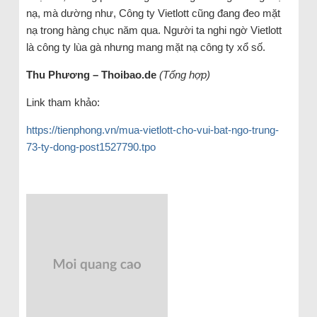
nạ, mà dường như, Công ty Vietlott cũng đang đeo mặt
nạ trong hàng chục năm qua. Người ta nghi ngờ Vietlott
là công ty lùa gà nhưng mang mặt nạ công ty xổ số.
Thu Phương – Thoibao.de
(Tổng hợp)
Link tham khảo:
https://tienphong.vn/mua-vietlott-cho-vui-bat-ngo-trung-
73-ty-dong-post1527790.tpo